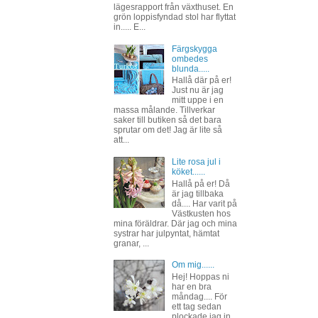
lägesrapport från växthuset. En
grön loppisfyndad stol har flyttat
in..... E...
Färgskygga
ombedes
blunda.....
Hallå där på er!
Just nu är jag
mitt uppe i en
massa målande. Tillverkar
saker till butiken så det bara
sprutar om det! Jag är lite så
att...
Lite rosa jul i
köket......
Hallå på er! Då
är jag tillbaka
då.... Har varit på
Västkusten hos
mina föräldrar. Där jag och mina
systrar har julpyntat, hämtat
granar, ...
Om mig......
Hej! Hoppas ni
har en bra
måndag.... För
ett tag sedan
plockade jag in