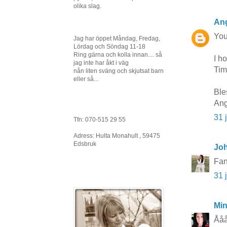
olika slag.
Ang
You
Jag har öppet Måndag, Fredag,
Lördag och Söndag 11-18
Ring gärna och kolla innan.... så
I h
jag inte har åkt i väg
Tim
nån liten sväng och skjutsat barn
eller så...
Ble
Ang
31 
Tfn: 070-515 29 55
Adress: Hulta Monahult , 59475
Edsbruk
Joh
Fan
31 
Mi
Ååå