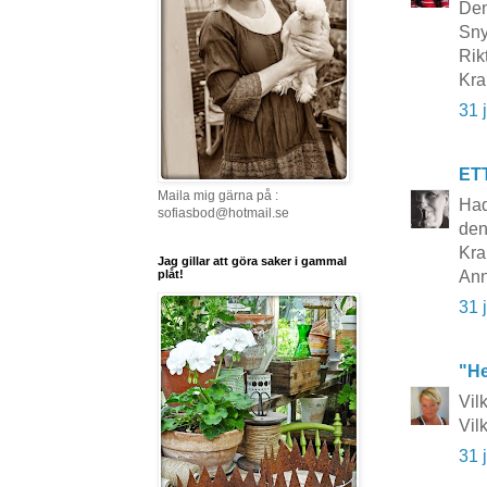
Den
Sny
Rik
Kra
31 
ET
Maila mig gärna på :
Had
sofiasbod@hotmail.se
den
Kra
Jag gillar att göra saker i gammal
Ann
plåt!
31 
"He
Vil
Vil
31 