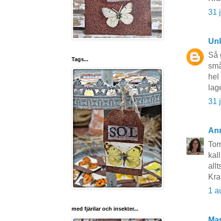
31 
Un
Så 
Tags...
små
hel
lag
31 
An
Tom
kal
all
Kr
1 a
med fjärilar och insekter...
Ma