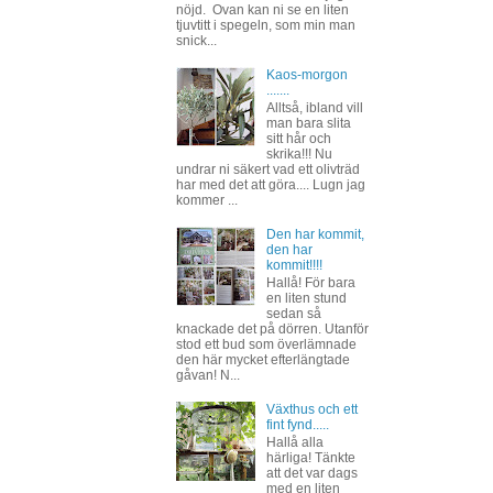
nöjd. Ovan kan ni se en liten
tjuvtitt i spegeln, som min man
snick...
Kaos-morgon
.......
Alltså, ibland vill
man bara slita
sitt hår och
skrika!!! Nu
undrar ni säkert vad ett olivträd
har med det att göra.... Lugn jag
kommer ...
Den har kommit,
den har
kommit!!!!
Hallå! För bara
en liten stund
sedan så
knackade det på dörren. Utanför
stod ett bud som överlämnade
den här mycket efterlängtade
gåvan! N...
Växthus och ett
fint fynd.....
Hallå alla
härliga! Tänkte
att det var dags
med en liten