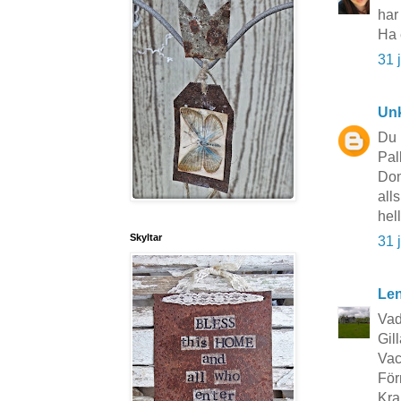
har 
Ha 
31 
Un
Du 
Pal
Dom
all
hel
Skyltar
31 
Le
Vad
Gil
Vac
För
Kra