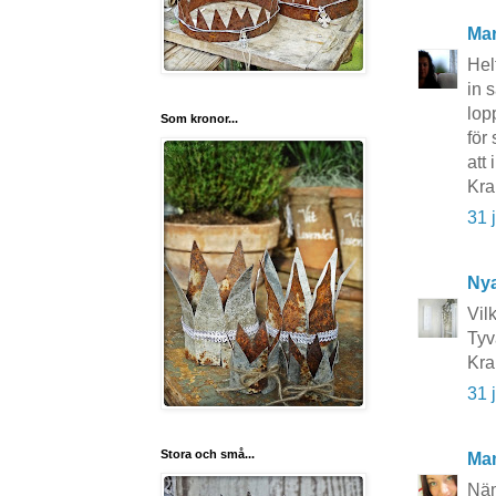
Mar
Hel
in s
lop
Som kronor...
för
att 
Kra
31 
Nya
Vilk
Tyv
Kra
31 
Stora och små...
Ma
Näm