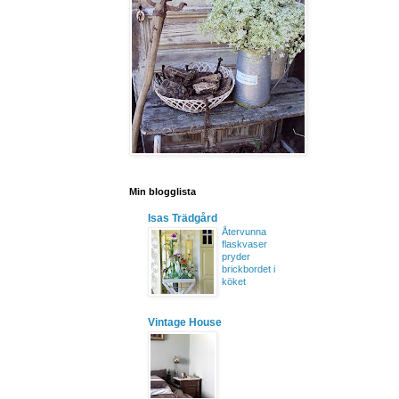
Min blogglista
Isas Trädgård
Återvunna
flaskvaser
pryder
brickbordet i
köket
Vintage House