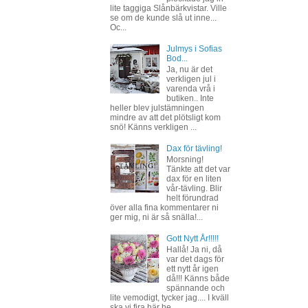
lite taggiga Slånbärkvistar. Ville
se om de kunde slå ut inne...
Oc...
Julmys i Sofias
Bod...
Ja, nu är det
verkligen jul i
varenda vrå i
butiken.. Inte
heller blev julstämningen
mindre av att det plötsligt kom
snö! Känns verkligen ...
Dax för tävling!
Morsning!
Tänkte att det var
dax för en liten
vår-tävling. Blir
helt förundrad
över alla fina kommentarer ni
ger mig, ni är så snälla!...
Gott Nytt År!!!!!
Hallå! Ja ni, då
var det dags för
ett nytt år igen
då!!! Känns både
spännande och
lite vemodigt, tycker jag.... I kväll
ska vi fira här he...