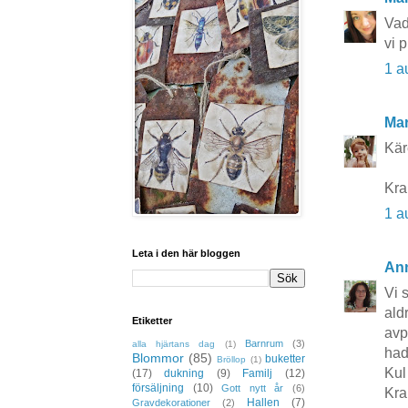
Vad
vi 
1 a
Mar
Kär
Kr
1 a
Leta i den här bloggen
An
Vi 
aldr
Etiketter
avp
Barnrum
(3)
alla hjärtans dag
(1)
hade
Blommor
(85)
buketter
Bröllop
(1)
Kul
(17)
dukning
(9)
Familj
(12)
försäljning
(10)
Gott nytt år
(6)
Kr
Hallen
(7)
Gravdekorationer
(2)