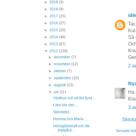
►
2019
(3)
►
2018
(9)
idé
►
2017
(15)
►
2016
(27)
Tac
Kul 
►
2015
(20)
Så 
►
2014
(48)
Och
►
2013
(87)
Kra
▼
2012
(138)
Ge
►
december
(7)
►
november
(12)
2 a
►
oktober
(7)
►
september
(10)
Nya
►
augusti
(13)
Ha 
▼
juli
(11)
Växthus och ett fint fynd.....
Kra
Liten blir stor....
3 a
Skördetid....
Skick
Hemma hos Maria.....
Hönsgårdsnytt och lite
trädgård.....
Senaste inl