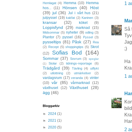
1 a
Hemma
(10)
Hemma
Hemlagat
(4)
Hönsen
(40)
Höst
hos...
(11)
(39)
jul
(36)
Jul i vårt hus
(21)
julpyssel
(19)
kakfat
(2)
Kaninen
(3)
Mar
kransar
(32)
köket
(9)
Loppisfynd
(29)
marknad
(15)
Så 
nyheter
(9)
Midsommar
(5)
odling
(3)
Tyv
Plantor
(7)
pyssel
(16)
Pyssel
(3)
Jag
pysseltips
(81)
Påsk
(27)
Rea
Skrot
(2)
Recept
(5)
shoppingtips
(5)
;)
Sofias Bod
(164)
(12)
Sommar
(37)
Sovrum
(3)
speglar
Ha 
Stolar
(2)
tidnings-reportage
(6)
(1)
Kra
Trädgård
(39)
Tävling
(4)
utflykt
(2)
utlottning
(2)
utmärkelser
(2)
1 a
vardagsrum
(17)
vinter
veranda
(4)
vår
(85)
(10)
vårmarknad
(12)
Växthuset
(28)
växthuset
(12)
ägg
(46)
Ha
Kom
Bloggarkiv
bil
►
2024
(1)
Kr
►
2021
(1)
Ha
►
2020
(5)
2 a