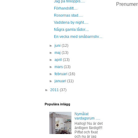
Jag på finloppis.....
Prenumer
Förhandstitt....
Rosornas stad.....
Vadstena by night.....
Några gamla lådor....
En vecka med småbarnsliv....
►
juni
(12)
►
maj
(13)
►
april
(13)
►
mars
(13)
►
februari
(16)
►
januari
(11)
►
2011
(37)
Populära inlägg
Nymålat
vardagsrum .....
Hallojj! Nu är det
äntligen färdigt!!!
Piffat och fixat
och nu är jag