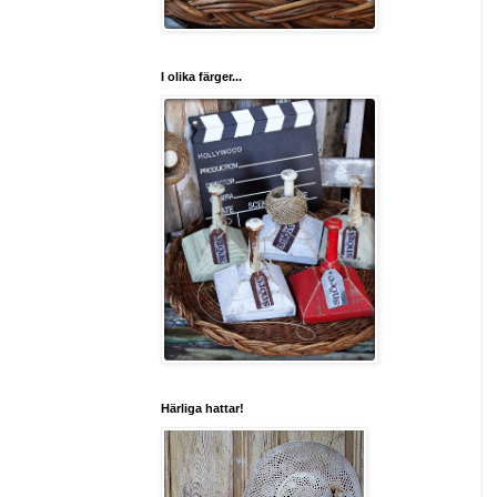
I olika färger...
Härliga hattar!