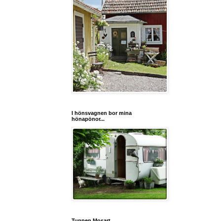
I hönsvagnen bor mina
hönapönor...
Tuppen Mosart