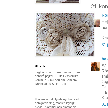
21 ko
Ros
Hej
jag
Kr
31 
ba
Så 
Hitta hit
Röd
Jag bor tillsammans med min man
små
och två pojkar i Hulta i Västerviks
kommun, 2 mil norr om Gamleby.
Jag 
Där hittar du Sofias Bod.
Pal
Ha 
Kra
I boden kan du fynda nytt hantverk
och gamla ting, möbler, mysigt
31 
pyssel, blommor och plantor av