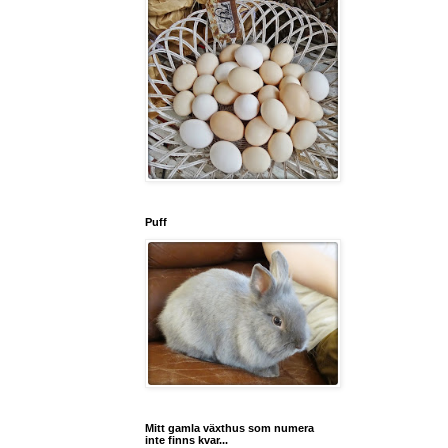
Puff
Mitt gamla växthus som numera
inte finns kvar...