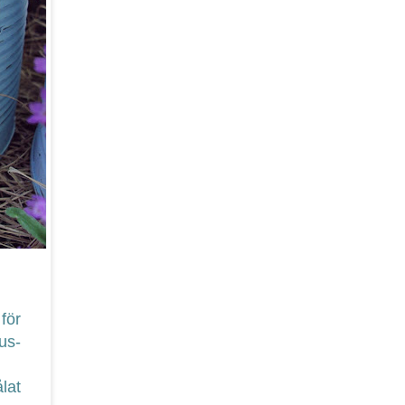
för
jus-
ålat