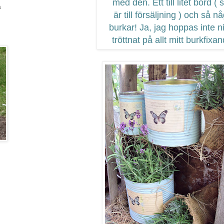
med den. Ett till litet bord (
a
är till försäljning ) och så n
burkar! Ja, jag hoppas inte n
tröttnat på allt mitt burkfixa