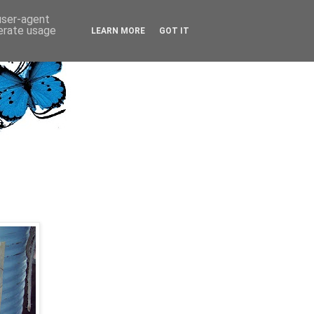
 user-agent
nerate usage
LEARN MORE
GOT IT