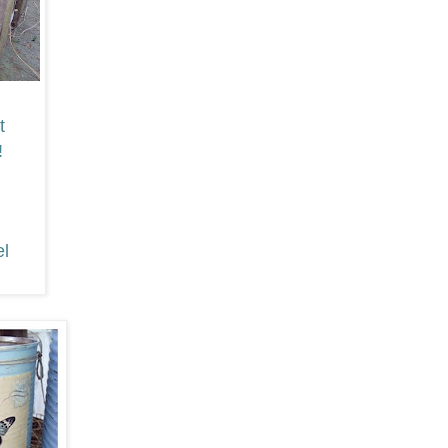
t
!
el