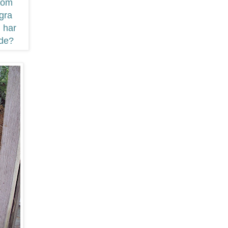
 som
ågra
i har
nde?