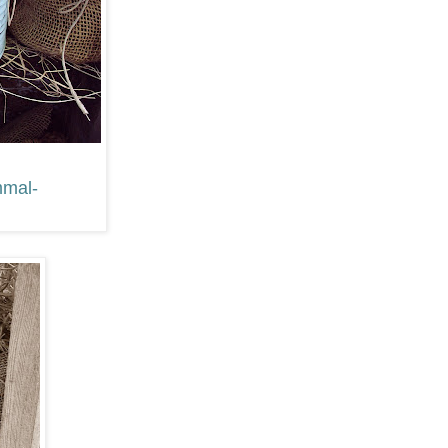
mmal-