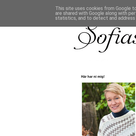
This site uses cookies from Google to 
are shared with Google along with per
statistics, and to detect and address
Här har ni mig!