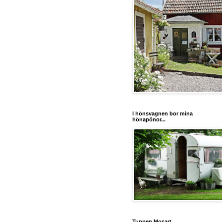
I hönsvagnen bor mina
hönapönor...
Tuppen Mosart