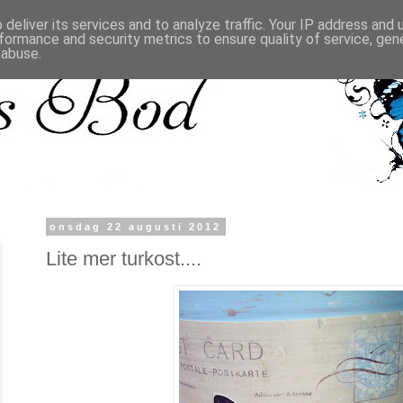
deliver its services and to analyze traffic. Your IP address and
formance and security metrics to ensure quality of service, ge
 abuse.
onsdag 22 augusti 2012
Lite mer turkost....