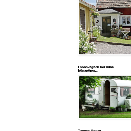
I hönsvagnen bor mina
hönapönor...
Tuppen Mosart