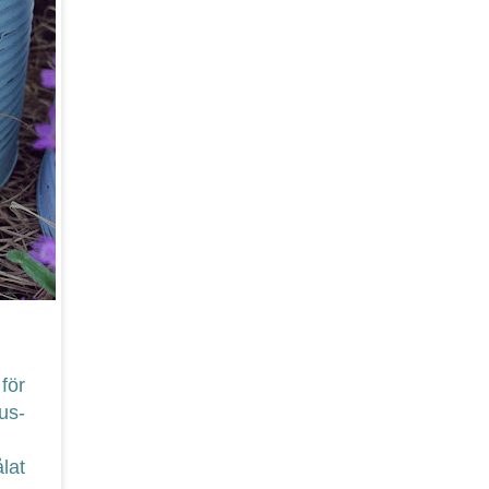
för
jus-
ålat