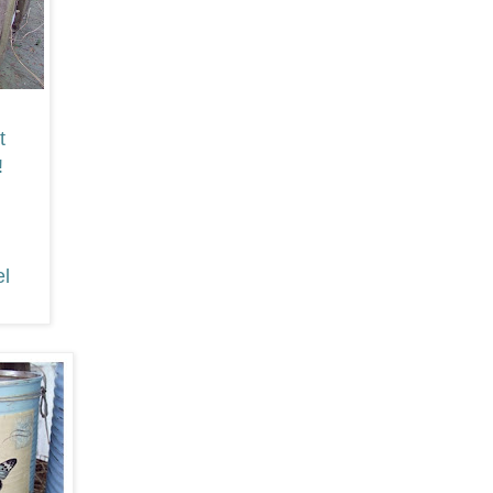
t
!
el