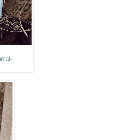
mmal-