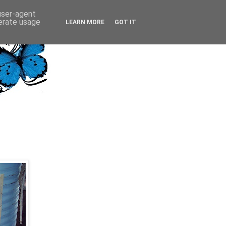
 user-agent
nerate usage
LEARN MORE
GOT IT