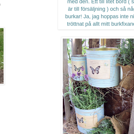
med den. Ett till litet bord (
a
är till försäljning ) och så n
burkar! Ja, jag hoppas inte n
tröttnat på allt mitt burkfixa