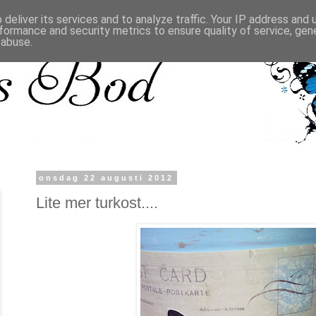
deliver its services and to analyze traffic. Your IP address and
formance and security metrics to ensure quality of service, ge
 abuse.
onsdag 22 augusti 2012
Lite mer turkost....