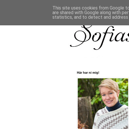
This site uses cookies from Google to 
are shared with Google along with per
statistics, and to detect and address
Här har ni mig!