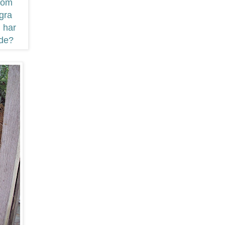
 som
ågra
i har
nde?