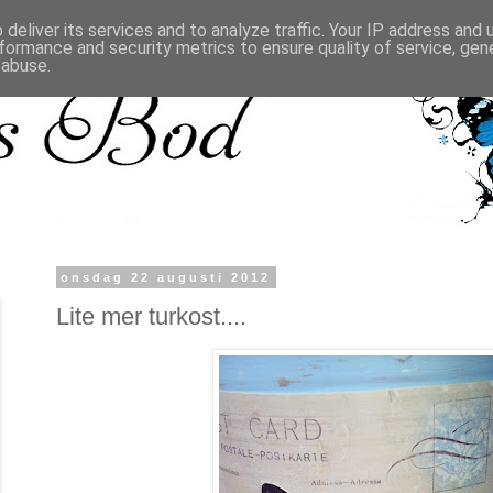
deliver its services and to analyze traffic. Your IP address and
formance and security metrics to ensure quality of service, ge
 abuse.
onsdag 22 augusti 2012
Lite mer turkost....