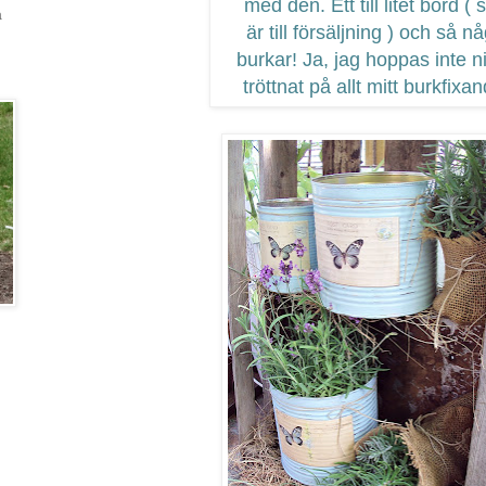
med den. Ett till litet bord (
a
är till försäljning ) och så n
burkar! Ja, jag hoppas inte n
tröttnat på allt mitt burkfixa