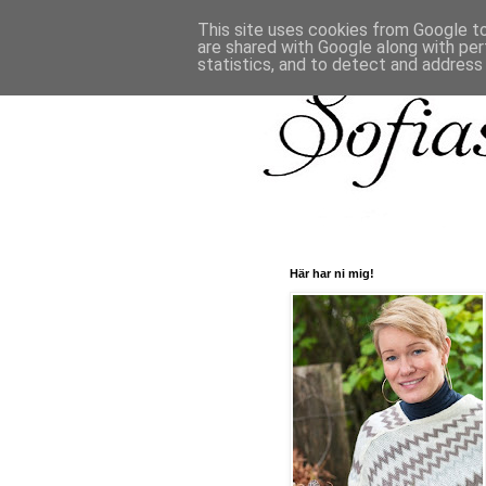
This site uses cookies from Google to 
are shared with Google along with per
statistics, and to detect and address
Här har ni mig!