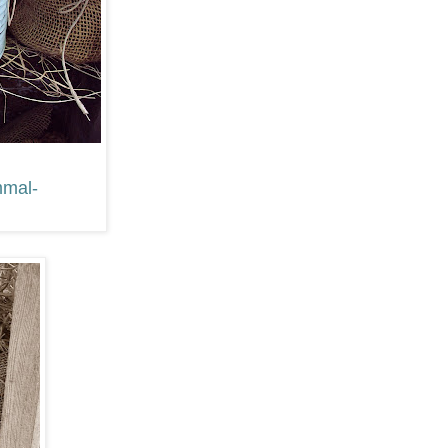
mmal-