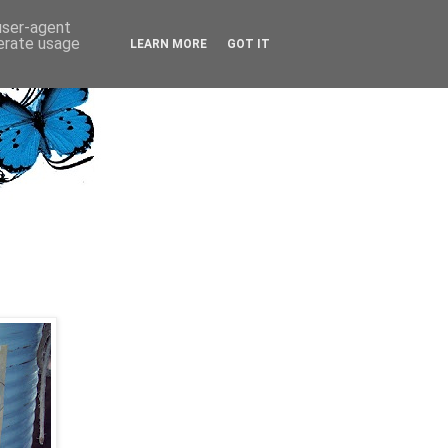
 user-agent
nerate usage
LEARN MORE
GOT IT