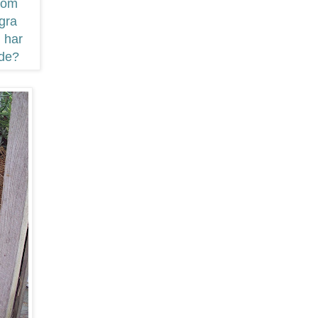
 som
ågra
i har
nde?