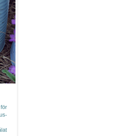
för
jus-
ålat