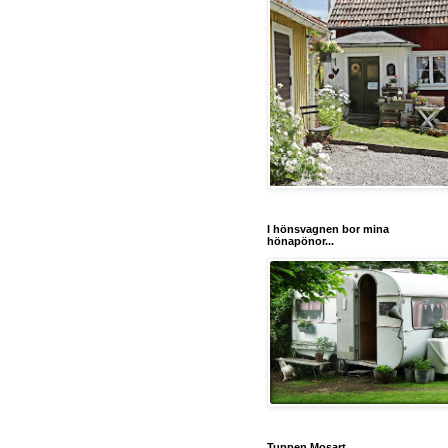
I hönsvagnen bor mina
hönapönor...
Tuppen Mosart