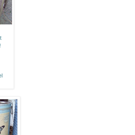
t
!
el