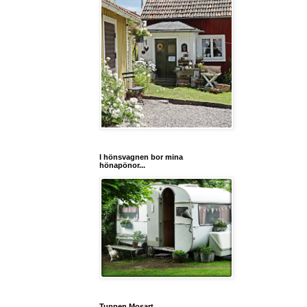
I hönsvagnen bor mina
hönapönor...
Tuppen Mosart