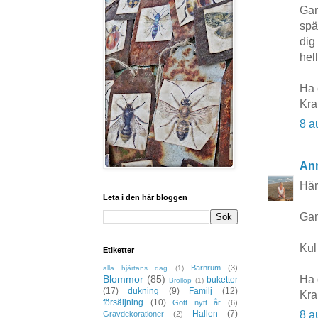
Gam
spä
dig
hell
Ha 
Kr
8 a
Ann
Här
Leta i den här bloggen
Gaml
Kul
Etiketter
Barnrum
(3)
alla hjärtans dag
(1)
Ha 
Blommor
(85)
buketter
Bröllop
(1)
(17)
dukning
(9)
Familj
(12)
Kra
försäljning
(10)
Gott nytt år
(6)
8 a
Hallen
(7)
Gravdekorationer
(2)