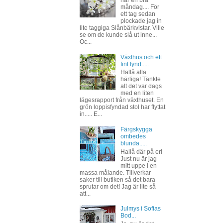
har en bra
måndag.... För
ett tag sedan
plockade jag in
lite taggiga Slånbärkvistar. Ville
se om de kunde slå ut inne...
Oc...
Växthus och ett
fint fynd.....
Hallå alla
härliga! Tänkte
att det var dags
med en liten
lägesrapport från växthuset. En
grön loppisfyndad stol har flyttat
in..... E...
Färgskygga
ombedes
blunda.....
Hallå där på er!
Just nu är jag
mitt uppe i en
massa målande. Tillverkar
saker till butiken så det bara
sprutar om det! Jag är lite så
att...
Julmys i Sofias
Bod...