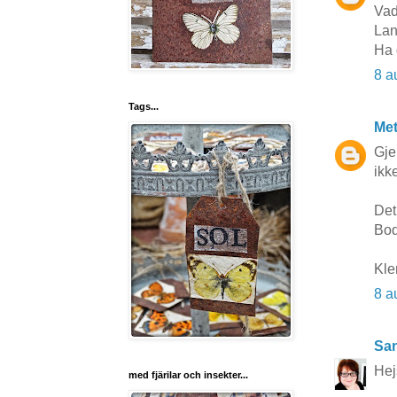
Vad
Lan
Ha 
8 a
Tags...
Me
Gje
ikk
Det
Bod
Kle
8 a
San
Hej
med fjärilar och insekter...