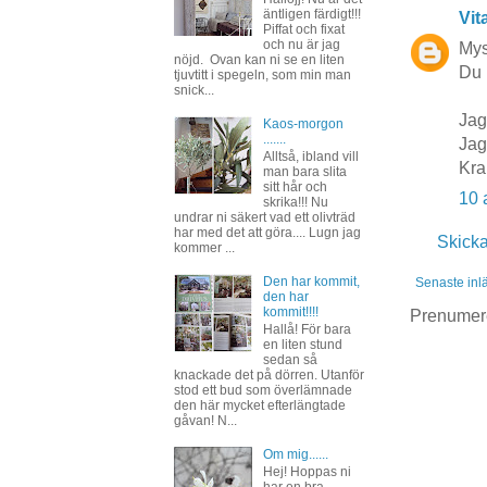
äntligen färdigt!!!
Vit
Piffat och fixat
och nu är jag
Mys
nöjd. Ovan kan ni se en liten
Du 
tjuvtitt i spegeln, som min man
snick...
Jag
Kaos-morgon
.......
Jag
Alltså, ibland vill
Kra
man bara slita
sitt hår och
10 
skrika!!! Nu
undrar ni säkert vad ett olivträd
har med det att göra.... Lugn jag
Skick
kommer ...
Den har kommit,
Senaste inl
den har
kommit!!!!
Prenumer
Hallå! För bara
en liten stund
sedan så
knackade det på dörren. Utanför
stod ett bud som överlämnade
den här mycket efterlängtade
gåvan! N...
Om mig......
Hej! Hoppas ni