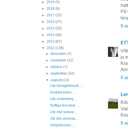
►
2019
(3)
hat
►
2018
(9)
På 
►
2017
(15)
len
►
2016
(27)
8 a
►
2015
(20)
►
2014
(48)
►
2013
(87)
ET
▼
2012
(138)
Vil
►
december
(7)
ju 
►
november
(12)
Kra
►
oktober
(7)
Ann
►
september
(10)
9 a
▼
augusti
(13)
Lite hönsgårdsnytt.....
Kryddig krans....
Le
Lite omändring....
Kill
Ruffiga fina fynd......
Vad
Lite mer turkost....
Kra
Vår lilla veranda....
9 a
Vimpelkronor.....