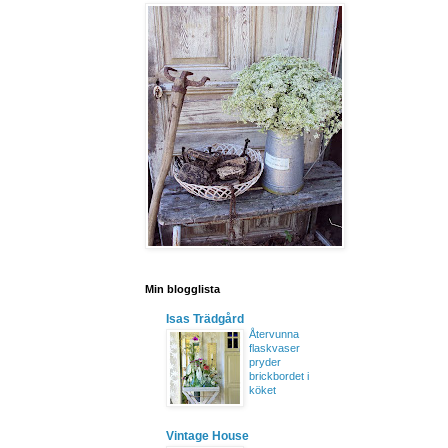
Min blogglista
Isas Trädgård
Återvunna
flaskvaser
pryder
brickbordet i
köket
Vintage House