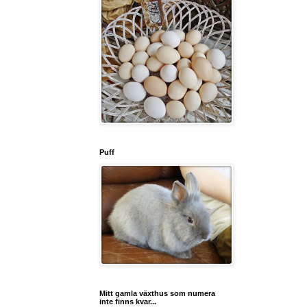
Puff
Mitt gamla växthus som numera
inte finns kvar...