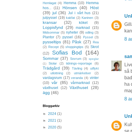
Hemma
(10)
Hemma
Hemlagat
(4)
Hönsen
(40)
Höst
hos...
(11)
(39)
jul
(36)
Jul i vårt hus
(21)
Un
julpyssel
(19)
kakfat
(2)
Kaninen
(3)
kransar
(32)
köket
(9)
Gil
Loppisfynd
(29)
marknad
(15)
kan
nyheter
(9)
Midsommar
(5)
odling
(3)
Plantor
(7)
pyssel
(16)
Pyssel
(3)
8 a
pysseltips
(81)
Påsk
(27)
Rea
Skrot
(2)
Recept
(5)
shoppingtips
(5)
Sofias Bod
(164)
(12)
sa
Sommar
(37)
Sovrum
(3)
speglar
Stolar
(2)
tidnings-reportage
(6)
(1)
Liv
Trädgård
(39)
Tävling
(4)
utflykt
så 
(2)
utlottning
(2)
utmärkelser
(2)
bad
vardagsrum
(17)
vinter
veranda
(4)
vår
(85)
(10)
vårmarknad
(12)
ha 
Växthuset
(28)
växthuset
(12)
ma
ägg
(46)
8 a
Bloggarkiv
►
2024
(1)
Un
►
2021
(1)
Kul
►
2020
(5)
se 