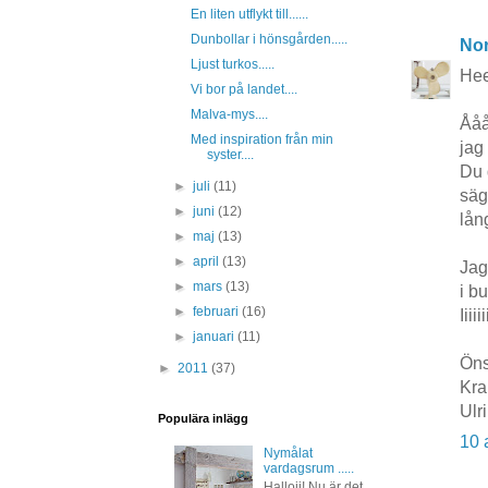
En liten utflykt till......
Dunbollar i hönsgården.....
No
Ljust turkos.....
Hee
Vi bor på landet....
Malva-mys....
Ååå
Med inspiration från min
jag
syster....
Du 
►
juli
(11)
säg
►
juni
(12)
lång
►
maj
(13)
►
april
(13)
Jag
►
mars
(13)
i b
►
februari
(16)
Iiii
►
januari
(11)
Öns
►
2011
(37)
Kr
Ulr
Populära inlägg
10 
Nymålat
vardagsrum .....
Hallojj! Nu är det