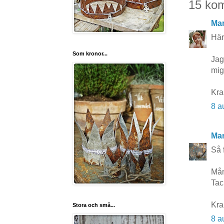
15 ko
Mar
Här
Som kronor...
Jag
mig
Kr
8 a
Mar
Så f
Mån
Tac
Kra
Stora och små...
8 a