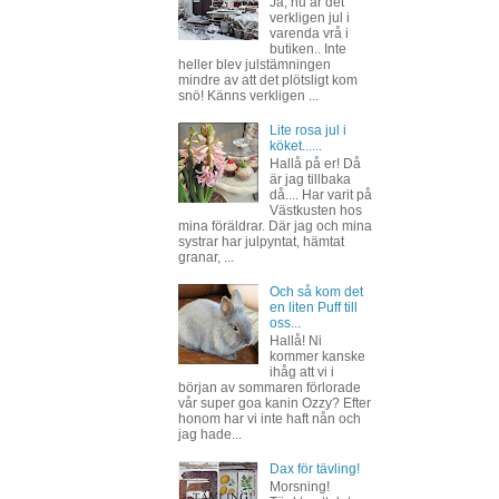
Ja, nu är det
verkligen jul i
varenda vrå i
butiken.. Inte
heller blev julstämningen
mindre av att det plötsligt kom
snö! Känns verkligen ...
Lite rosa jul i
köket......
Hallå på er! Då
är jag tillbaka
då.... Har varit på
Västkusten hos
mina föräldrar. Där jag och mina
systrar har julpyntat, hämtat
granar, ...
Och så kom det
en liten Puff till
oss...
Hallå! Ni
kommer kanske
ihåg att vi i
början av sommaren förlorade
vår super goa kanin Ozzy? Efter
honom har vi inte haft nån och
jag hade...
Dax för tävling!
Morsning!