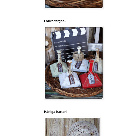
I olika färger...
Härliga hattar!