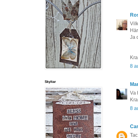
Ros
Vil
Här
Ja 
Kr
8 a
Skyltar
Mar
Va 
Kra
8 a
Cam
Tac