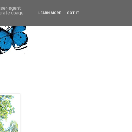
 user-agent
nerate usage
LEARN MORE
GOT IT