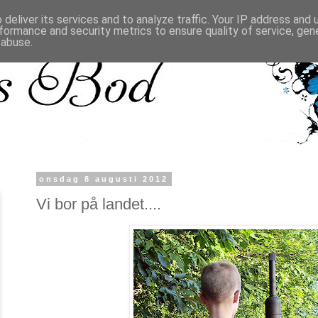
deliver its services and to analyze traffic. Your IP address and
formance and security metrics to ensure quality of service, ge
 abuse.
onsdag 8 augusti 2012
Vi bor på landet....