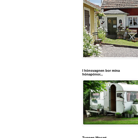
I hönsvagnen bor mina
hönapönor...
Tuppen Mosart