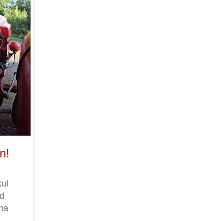
n!
kul
rd
na