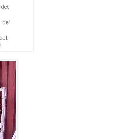
 det
ide´
det,
!