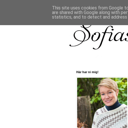
This site uses cookies from Google to 
are shared with Google along with per
statistics, and to detect and address
Här har ni mig!