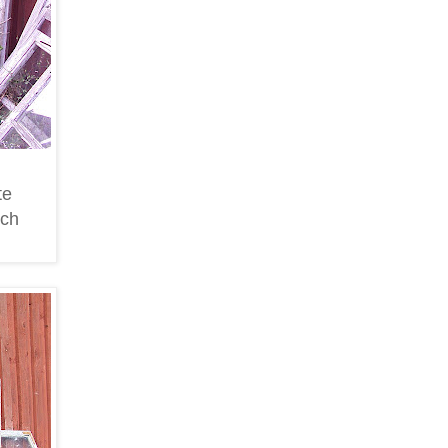
te
och