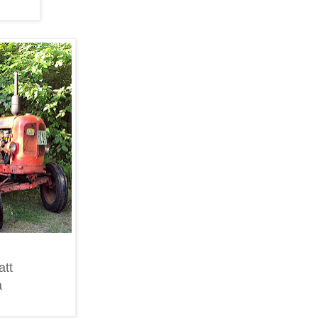
att
a