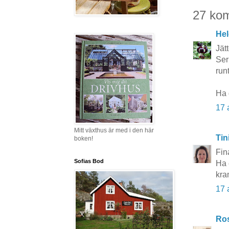
27 ko
Hel
Jät
Ser
runt
Ha 
17 
Mitt växthus är med i den här
Tin
boken!
Fin
Sofias Bod
Ha 
kra
17 
Ros