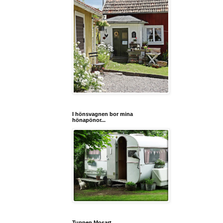
I hönsvagnen bor mina
hönapönor...
Tuppen Mosart