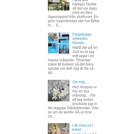
Hallå alla
härliga! Tänkte
att det var dags
med en liten
lägesrapport från växthuset. En
grön loppisfyndad stol har flyttat
in..... E...
Färgskygga
ombedes
blunda.....
Hallå där på er!
Just nu är jag
mitt uppe i en
massa målande. Tillverkar
saker till butiken så det bara
sprutar om det! Jag är lite så
att...
Om mig......
Hej! Hoppas ni
har en bra
måndag.... För
ett tag sedan
plockade jag in
lite taggiga Slånbärkvistar. Ville
se om de kunde slå ut inne...
Oc...
Lite rosa jul i
köket......