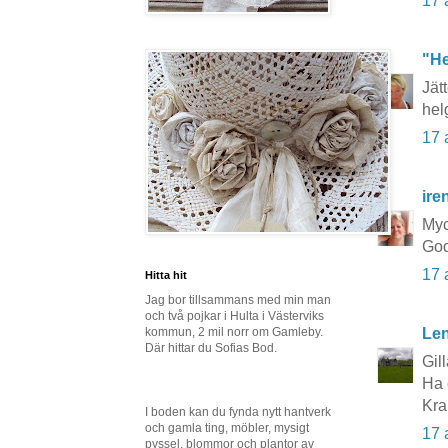
17 
"He
Jät
hel
17 
ire
Myc
God
17 
Hitta hit
Jag bor tillsammans med min man
och två pojkar i Hulta i Västerviks
Le
kommun, 2 mil norr om Gamleby.
Där hittar du Sofias Bod.
Gil
Ha 
Kra
I boden kan du fynda nytt hantverk
och gamla ting, möbler, mysigt
17 
pyssel, blommor och plantor av