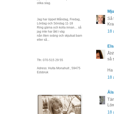
olika slag.
Mj
Så 
Jag har öppet Måndag, Fredag,
Lördag och Söndag 11-18
Kra
Ring gärna och kolla innan.... så
18 
jag inte har åkt i väg
nån liten sväng och skjutsat barn
eller så...
Els
Åhh
så s
Tfn: 070-515 29 55
Adress: Hulta Monahult , 59475
Ha 
Edsbruk
18 
Äls
Tän
Lör
18 