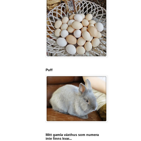
Puff
Mitt gamla växthus som numera
inte finns kvar...