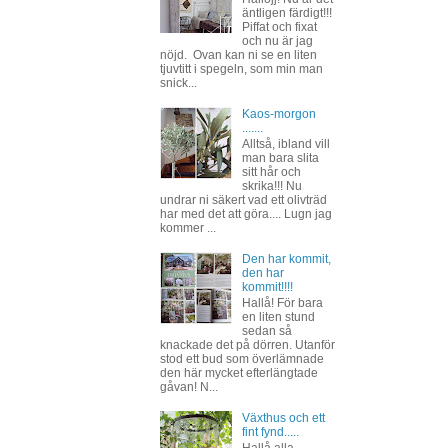
äntligen färdigt!!!
Piffat och fixat
och nu är jag
nöjd. Ovan kan ni se en liten
tjuvtitt i spegeln, som min man
snick...
Kaos-morgon
.......
Alltså, ibland vill
man bara slita
sitt hår och
skrika!!! Nu
undrar ni säkert vad ett olivträd
har med det att göra.... Lugn jag
kommer ...
Den har kommit,
den har
kommit!!!!
Hallå! För bara
en liten stund
sedan så
knackade det på dörren. Utanför
stod ett bud som överlämnade
den här mycket efterlängtade
gåvan! N...
Växthus och ett
fint fynd.....