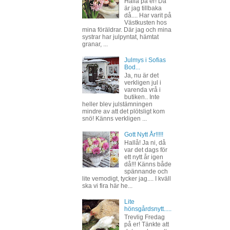
Hallå på er! Då
är jag tillbaka
då.... Har varit på
Västkusten hos
mina föräldrar. Där jag och mina
systrar har julpyntat, hämtat
granar, ...
Julmys i Sofias
Bod...
Ja, nu är det
verkligen jul i
varenda vrå i
butiken.. Inte
heller blev julstämningen
mindre av att det plötsligt kom
snö! Känns verkligen ...
Gott Nytt År!!!!!
Hallå! Ja ni, då
var det dags för
ett nytt år igen
då!!! Känns både
spännande och
lite vemodigt, tycker jag.... I kväll
ska vi fira här he...
Lite
hönsgårdsnytt.....
Trevlig Fredag
på er! Tänkte att