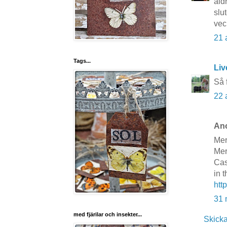
ald
slut
vec
21 
Tags...
Liv
Så 
22 
Ano
Mer
Mer
Cas
in 
http
31 
med fjärilar och insekter...
Skick