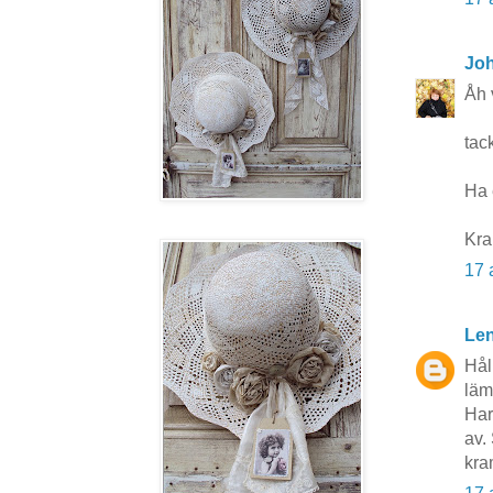
Jo
Åh 
tac
Ha 
Kra
17 
Len
Hål
lämp
Har
av. 
kra