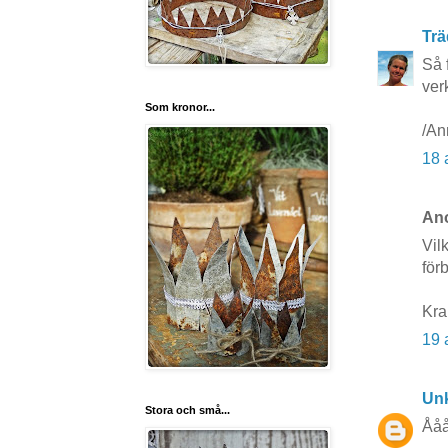
Trä
Så 
ver
Som kronor...
/An
18 
Ano
Vil
förb
Kra
19 
Un
Stora och små...
Ååå