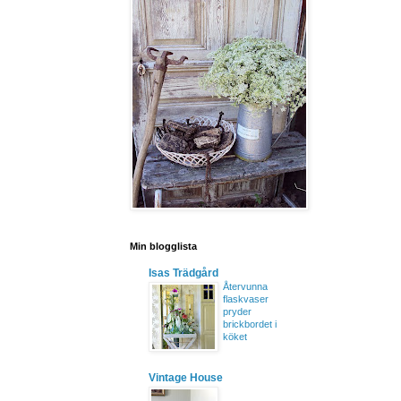
Min blogglista
Isas Trädgård
Återvunna
flaskvaser
pryder
brickbordet i
köket
Vintage House