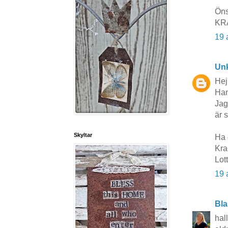
Öns
KR
19 
Un
Hej
Ham
Jag
är 
Skyltar
Ha 
Kr
Lot
19 
Bla
hall