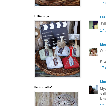
17 
I olika färger...
Lis
Jät
17 
Mar
Oj 
Kr
17 
Mar
Härliga hattar!
Myc
sol
Kra
17 