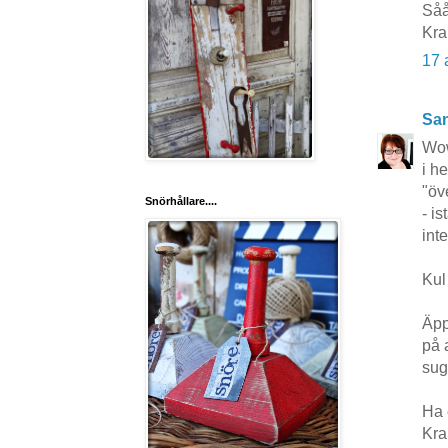
Såå
Kra
17 
San
Wow
i h
"öv
Snörhållare....
- i
inte
Kul
Äpp
på a
sug
Ha 
Kr