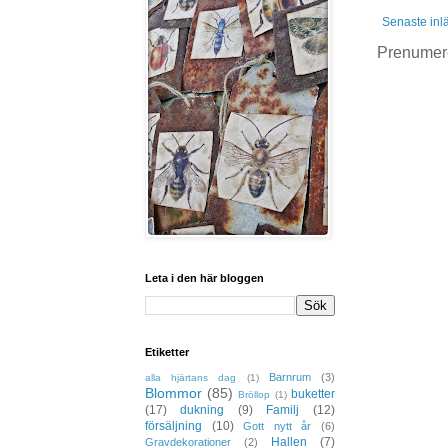
Senaste inl
Prenumer
Leta i den här bloggen
Etiketter
Barnrum
(3)
alla hjärtans dag
(1)
Blommor
(85)
buketter
Bröllop
(1)
(17)
dukning
(9)
Familj
(12)
försäljning
(10)
Gott nytt år
(6)
Hallen
(7)
Gravdekorationer
(2)