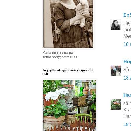
En
Hej
tän
Men
18 
Maila mig gärna på :
sofiasbod@hotmail.se
Hö
Så 
Jag gillar att göra saker i gammal
plåt!
18 
Ha
så 
Kr
Ha
18 