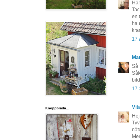
Här
Tac
en 
ha 
kra
17 
Ma
Så 
Såk
bil
17 
Vit
Knoppbräda...
Hej
Tyv
näte
Men