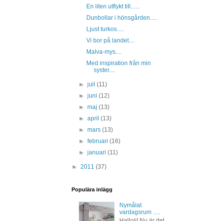
En liten utflykt till......
Dunbollar i hönsgården.....
Ljust turkos.....
Vi bor på landet....
Malva-mys....
Med inspiration från min
syster....
►
juli
(11)
►
juni
(12)
►
maj
(13)
►
april
(13)
►
mars
(13)
►
februari
(16)
►
januari
(11)
►
2011
(37)
Populära inlägg
Nymålat
vardagsrum .....
Hallojj! Nu är det