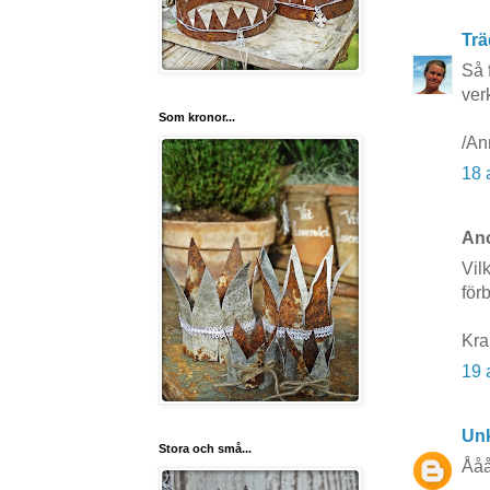
Trä
Så 
ver
Som kronor...
/An
18 
Ano
Vil
förb
Kra
19 
Un
Stora och små...
Ååå