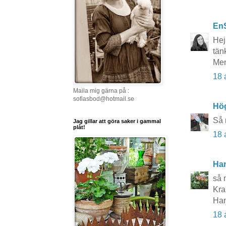
En
Hej
tän
Men
18 
Maila mig gärna på :
sofiasbod@hotmail.se
Hö
Så 
Jag gillar att göra saker i gammal
plåt!
18 
Ha
så 
Kr
Ha
18 