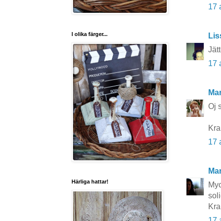
17 
I olika färger...
Lis
Jät
17 
Mar
Oj 
Kr
17 
Mar
Härliga hattar!
Myc
sol
Kra
17 