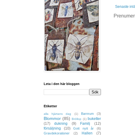
Senaste inl
Prenumer
Leta i den här bloggen
Etiketter
Barnrum
(3)
alla hjärtans dag
(1)
Blommor
(85)
buketter
Bröllop
(1)
(17)
dukning
(9)
Familj
(12)
försäljning
(10)
Gott nytt år
(6)
Hallen
(7)
Gravdekorationer
(2)