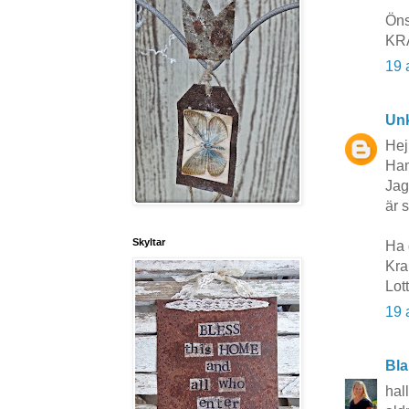
Öns
KR
19 
Un
Hej
Ham
Jag
är 
Skyltar
Ha 
Kr
Lot
19 
Bla
hall