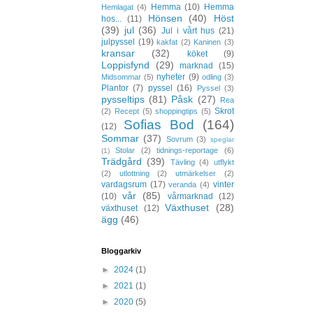
Hemma
(10)
Hemma
Hemlagat
(4)
Hönsen
(40)
Höst
hos...
(11)
(39)
jul
(36)
Jul i vårt hus
(21)
julpyssel
(19)
kakfat
(2)
Kaninen
(3)
kransar
(32)
köket
(9)
Loppisfynd
(29)
marknad
(15)
nyheter
(9)
Midsommar
(5)
odling
(3)
Plantor
(7)
pyssel
(16)
Pyssel
(3)
pysseltips
(81)
Påsk
(27)
Rea
Skrot
(2)
Recept
(5)
shoppingtips
(5)
Sofias Bod
(164)
(12)
Sommar
(37)
Sovrum
(3)
speglar
Stolar
(2)
tidnings-reportage
(6)
(1)
Trädgård
(39)
Tävling
(4)
utflykt
(2)
utlottning
(2)
utmärkelser
(2)
vardagsrum
(17)
vinter
veranda
(4)
vår
(85)
(10)
vårmarknad
(12)
Växthuset
(28)
växthuset
(12)
ägg
(46)
Bloggarkiv
►
2024
(1)
►
2021
(1)
►
2020
(5)