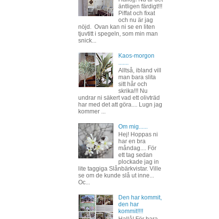
äntligen färdigt!!!
Piffat och fixat
och nu är jag
nöjd. Ovan kan ni se en liten
tjuvtitt i spegeln, som min man
snick...
Kaos-morgon
.......
Alltså, ibland vill
man bara slita
sitt hår och
skrika!!! Nu
undrar ni säkert vad ett olivträd
har med det att göra.... Lugn jag
kommer ...
Om mig......
Hej! Hoppas ni
har en bra
måndag.... För
ett tag sedan
plockade jag in
lite taggiga Slånbärkvistar. Ville
se om de kunde slå ut inne...
Oc...
Den har kommit,
den har
kommit!!!!