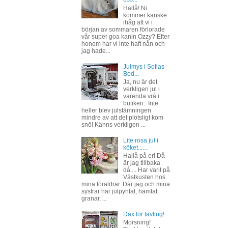
Hallå! Ni
kommer kanske
ihåg att vi i
början av sommaren förlorade
vår super goa kanin Ozzy? Efter
honom har vi inte haft nån och
jag hade...
Julmys i Sofias
Bod...
Ja, nu är det
verkligen jul i
varenda vrå i
butiken.. Inte
heller blev julstämningen
mindre av att det plötsligt kom
snö! Känns verkligen ...
Lite rosa jul i
köket......
Hallå på er! Då
är jag tillbaka
då.... Har varit på
Västkusten hos
mina föräldrar. Där jag och mina
systrar har julpyntat, hämtat
granar, ...
Dax för tävling!
Morsning!