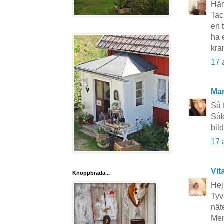
Här
Tac
en 
ha 
kra
17 
Ma
Så 
Såk
bil
17 
Vit
Knoppbräda...
Hej
Tyv
näte
Men