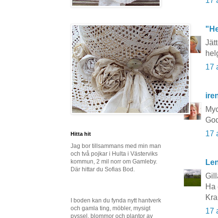
17 
"He
Jät
hel
17 
ire
Myc
God
17 
Hitta hit
Jag bor tillsammans med min man
och två pojkar i Hulta i Västerviks
Le
kommun, 2 mil norr om Gamleby.
Där hittar du Sofias Bod.
Gil
Ha 
Kra
I boden kan du fynda nytt hantverk
och gamla ting, möbler, mysigt
17 
pyssel, blommor och plantor av