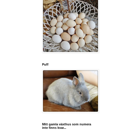
Puff
Mitt gamla växthus som numera
inte finns kvar...