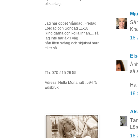
olika slag.
Mj
Så 
Jag har öppet Måndag, Fredag,
Lördag och Söndag 11-18
Kra
Ring gärna och kolla innan.... så
18 
jag inte har åkt i väg
nån liten sväng och skjutsat barn
eller så...
Els
Åhh
så s
Tfn: 070-515 29 55
Adress: Hulta Monahult , 59475
Ha 
Edsbruk
18 
Äls
Tän
Lör
18 