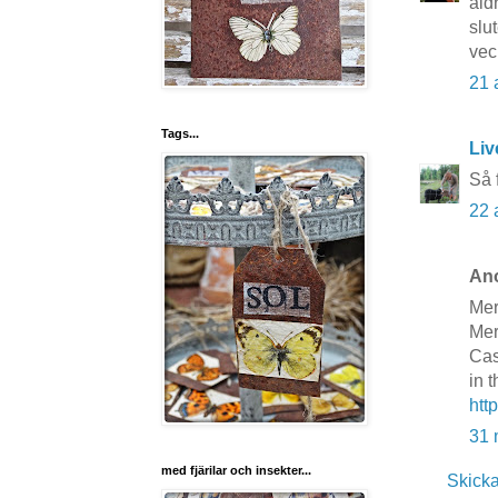
ald
slut
vec
21 
Tags...
Liv
Så 
22 
Ano
Mer
Mer
Cas
in 
http
31 
med fjärilar och insekter...
Skick