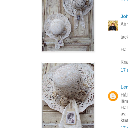
Jo
Åh 
tac
Ha 
Kra
17 
Len
Hål
lämp
Har
av. 
kra