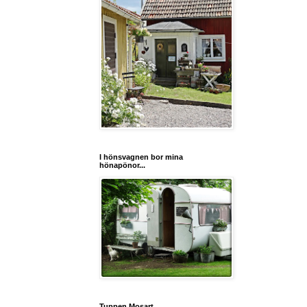
I hönsvagnen bor mina
hönapönor...
Tuppen Mosart