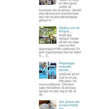
Hallå! För bara
en liten stund
sedan så
knackade det på dörren. Utanför
stod ett bud som överlämnade
den här mycket efterlängtade
gåvan! N...
Växthus och ett
fint fynd.....
Hallå alla
härliga! Tänkte
att det var dags
med en liten
lägesrapport från växthuset. En
grön loppisfyndad stol har flyttat
in..... E...
Färgskygga
ombedes
blunda.....
Hallå där på er!
Just nu är jag
mitt uppe i en
massa målande. Tillverkar
saker till butiken så det bara
sprutar om det! Jag är lite så
att...
Och så kom det
en liten Puff till
oss...