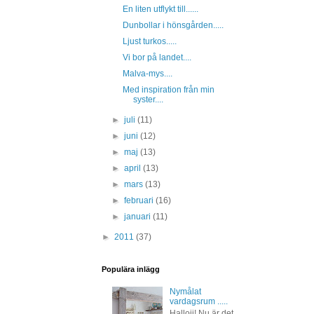
En liten utflykt till......
Dunbollar i hönsgården.....
Ljust turkos.....
Vi bor på landet....
Malva-mys....
Med inspiration från min
syster....
►
juli
(11)
►
juni
(12)
►
maj
(13)
►
april
(13)
►
mars
(13)
►
februari
(16)
►
januari
(11)
►
2011
(37)
Populära inlägg
Nymålat
vardagsrum .....
Hallojj! Nu är det