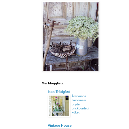
Min blogglista
Isas Trädgård
Återvunna
flaskvaser
pryder
brickbordet i
köket
Vintage House