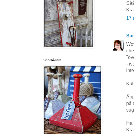
Såå
Kra
17 
San
Wow
i h
"öv
Snörhållare....
- i
inte
Kul
Äpp
på a
sug
Ha 
Kr