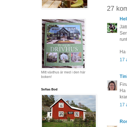
27 ko
Hel
Jät
Ser
runt
Ha 
17 
Mitt växthus är med i den här
Tin
boken!
Fin
Sofias Bod
Ha 
kra
17 
Ros