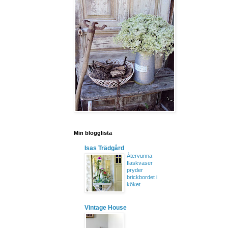
Min blogglista
Isas Trädgård
Återvunna
flaskvaser
pryder
brickbordet i
köket
Vintage House