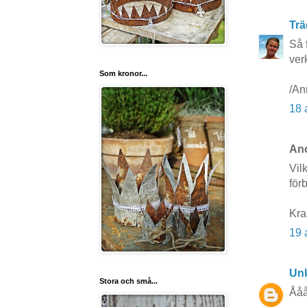
Trä
Så 
ver
Som kronor...
/An
18 
Ano
Vil
förb
Kra
19 
Un
Stora och små...
Ååå