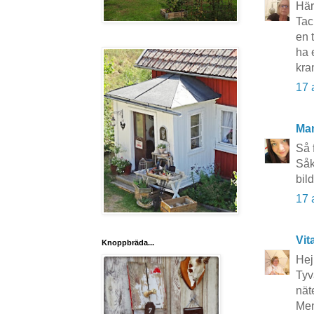
Här
Tac
en 
ha 
kra
17 
Ma
Så 
Såk
bil
17 
Vit
Knoppbräda...
Hej
Tyv
näte
Men