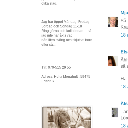
olika slag.
Mj
Så 
Jag har öppet Måndag, Fredag,
Lördag och Söndag 11-18
Kra
Ring gärna och kolla innan.... så
18 
jag inte har åkt i väg
nån liten sväng och skjutsat barn
eller så...
Els
Åhh
så s
Tfn: 070-515 29 55
Adress: Hulta Monahult , 59475
Ha 
Edsbruk
18 
Äls
Tän
Lör
18 