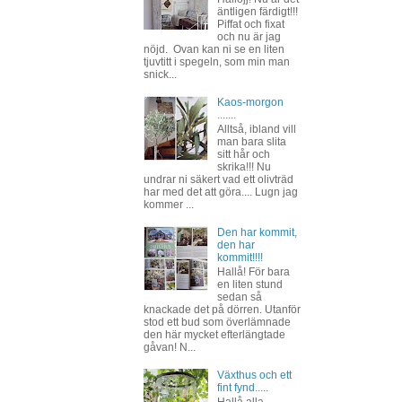
äntligen färdigt!!!
Piffat och fixat
och nu är jag
nöjd. Ovan kan ni se en liten
tjuvtitt i spegeln, som min man
snick...
Kaos-morgon
.......
Alltså, ibland vill
man bara slita
sitt hår och
skrika!!! Nu
undrar ni säkert vad ett olivträd
har med det att göra.... Lugn jag
kommer ...
Den har kommit,
den har
kommit!!!!
Hallå! För bara
en liten stund
sedan så
knackade det på dörren. Utanför
stod ett bud som överlämnade
den här mycket efterlängtade
gåvan! N...
Växthus och ett
fint fynd.....