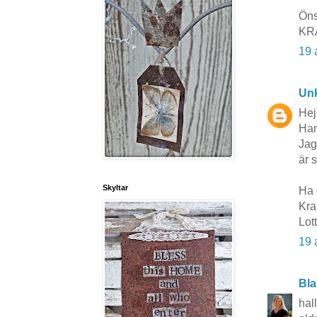
Öns
KR
19 
Un
Hej
Ham
Jag
är 
Skyltar
Ha 
Kr
Lot
19 
Bla
hall