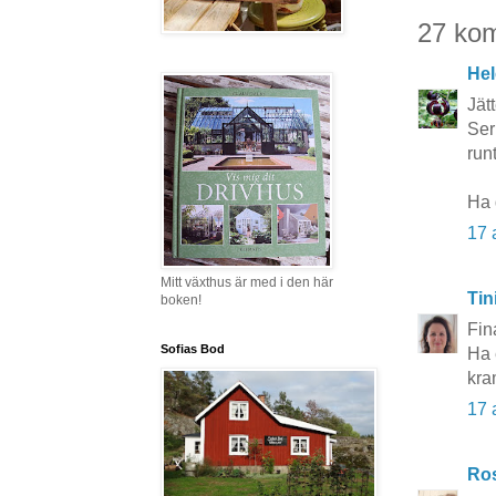
27 ko
Hel
Jät
Ser
runt
Ha 
17 
Mitt växthus är med i den här
Tin
boken!
Fin
Sofias Bod
Ha 
kra
17 
Ros