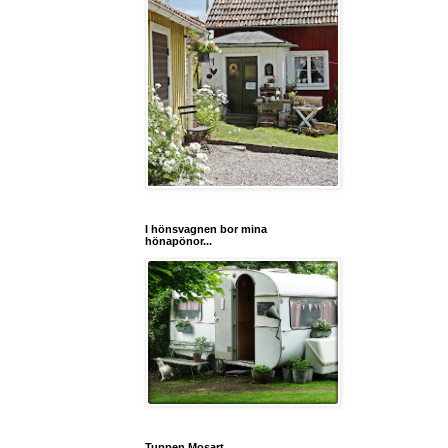
I hönsvagnen bor mina
hönapönor...
Tuppen Mosart