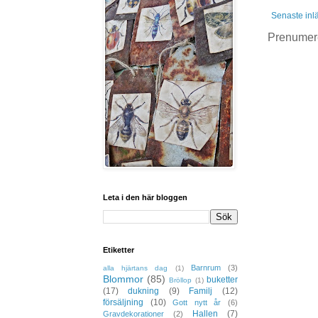
Senaste inl
Prenumer
Leta i den här bloggen
Etiketter
Barnrum
(3)
alla hjärtans dag
(1)
Blommor
(85)
buketter
Bröllop
(1)
(17)
dukning
(9)
Familj
(12)
försäljning
(10)
Gott nytt år
(6)
Hallen
(7)
Gravdekorationer
(2)