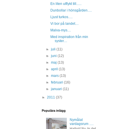
En liten utflykt till......
Dunbollar i hönsgården.....
Ljust turkos.....
Vi bor på landet....
Malva-mys....
Med inspiration från min
syster....
►
juli
(11)
►
juni
(12)
►
maj
(13)
►
april
(13)
►
mars
(13)
►
februari
(16)
►
januari
(11)
►
2011
(37)
Populära inlägg
Nymålat
vardagsrum .....
Hallojj! Nu är det