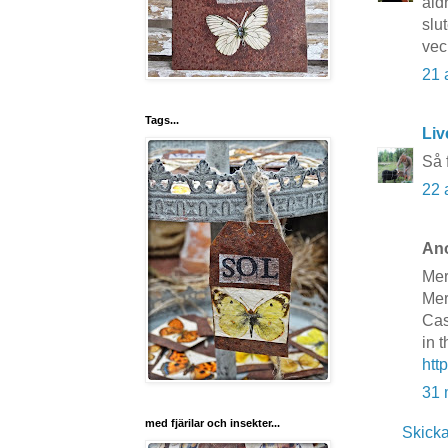
ald
slut
vec
21 
Tags...
Liv
Så 
22 
Ano
Mer
Mer
Cas
in 
http
31 
med fjärilar och insekter...
Skick