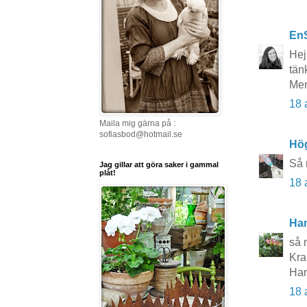
En
Hej
tän
Men
18 
Maila mig gärna på :
sofiasbod@hotmail.se
Hö
Så 
Jag gillar att göra saker i gammal
plåt!
18 
Ha
så 
Kr
Ha
18 