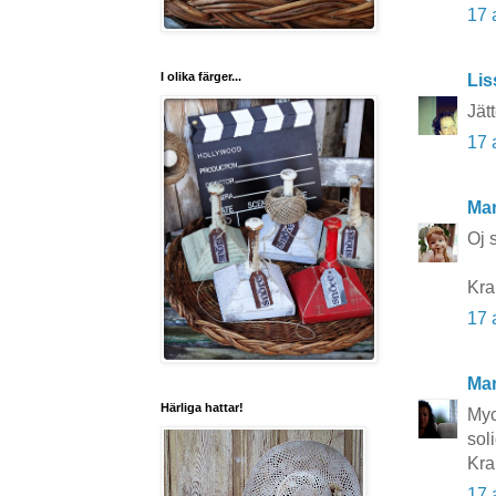
17 
I olika färger...
Lis
Jät
17 
Mar
Oj 
Kr
17 
Mar
Härliga hattar!
Myc
sol
Kra
17 