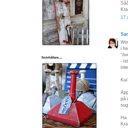
Såå
Kra
17 
San
Wow
i h
"öv
Snörhållare....
- i
inte
Kul
Äpp
på a
sug
Ha 
Kr