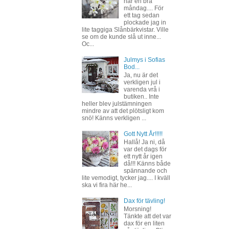
har en bra
måndag.... För
ett tag sedan
plockade jag in
lite taggiga Slånbärkvistar. Ville
se om de kunde slå ut inne...
Oc...
Julmys i Sofias
Bod...
Ja, nu är det
verkligen jul i
varenda vrå i
butiken.. Inte
heller blev julstämningen
mindre av att det plötsligt kom
snö! Känns verkligen ...
Gott Nytt År!!!!!
Hallå! Ja ni, då
var det dags för
ett nytt år igen
då!!! Känns både
spännande och
lite vemodigt, tycker jag.... I kväll
ska vi fira här he...
Dax för tävling!
Morsning!
Tänkte att det var
dax för en liten