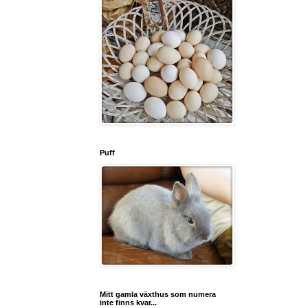
Puff
Mitt gamla växthus som numera
inte finns kvar...