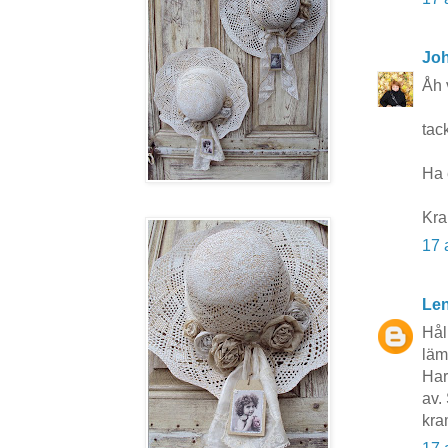
Jo
Åh 
tac
Ha 
Kra
17 
Len
Hål
lämp
Har
av. 
kra