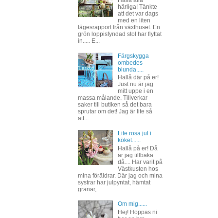
Hallå alla
härliga! Tänkte
att det var dags
med en liten
lägesrapport från växthuset. En
grön loppisfyndad stol har flyttat
in..... E...
Färgskygga
ombedes
blunda.....
Hallå där på er!
Just nu är jag
mitt uppe i en
massa målande. Tillverkar
saker till butiken så det bara
sprutar om det! Jag är lite så
att...
Lite rosa jul i
köket......
Hallå på er! Då
är jag tillbaka
då.... Har varit på
Västkusten hos
mina föräldrar. Där jag och mina
systrar har julpyntat, hämtat
granar, ...
Om mig......
Hej! Hoppas ni