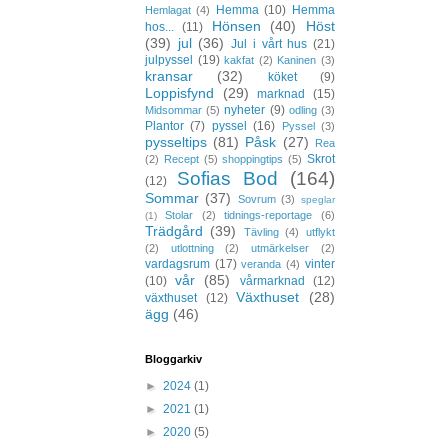
Hemma
(10)
Hemma
Hemlagat
(4)
Hönsen
(40)
Höst
hos...
(11)
(39)
jul
(36)
Jul i vårt hus
(21)
julpyssel
(19)
kakfat
(2)
Kaninen
(3)
kransar
(32)
köket
(9)
Loppisfynd
(29)
marknad
(15)
nyheter
(9)
Midsommar
(5)
odling
(3)
Plantor
(7)
pyssel
(16)
Pyssel
(3)
pysseltips
(81)
Påsk
(27)
Rea
Skrot
(2)
Recept
(5)
shoppingtips
(5)
Sofias Bod
(164)
(12)
Sommar
(37)
Sovrum
(3)
speglar
Stolar
(2)
tidnings-reportage
(6)
(1)
Trädgård
(39)
Tävling
(4)
utflykt
(2)
utlottning
(2)
utmärkelser
(2)
vardagsrum
(17)
vinter
veranda
(4)
vår
(85)
(10)
vårmarknad
(12)
Växthuset
(28)
växthuset
(12)
ägg
(46)
Bloggarkiv
►
2024
(1)
►
2021
(1)
►
2020
(5)