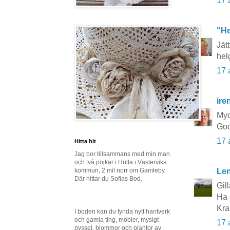
17 
"He
Jät
hel
17 
ire
Myc
God
17 
Hitta hit
Jag bor tillsammans med min man
och två pojkar i Hulta i Västerviks
Le
kommun, 2 mil norr om Gamleby.
Där hittar du Sofias Bod.
Gil
Ha 
Kra
I boden kan du fynda nytt hantverk
och gamla ting, möbler, mysigt
17 
pyssel, blommor och plantor av