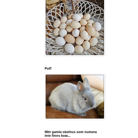
Puff
Mitt gamla växthus som numera
inte finns kvar...