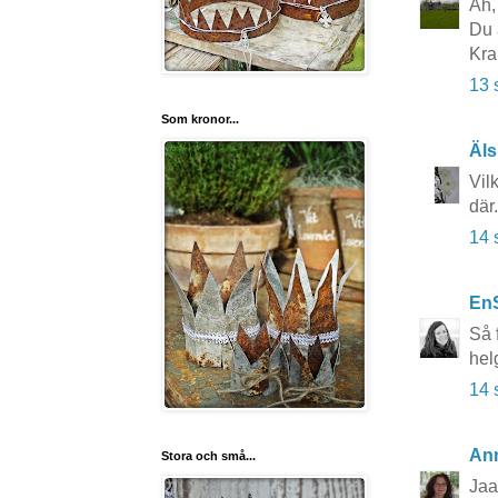
Åh, 
Du ä
Kra
13 
Som kronor...
Äls
Vil
där
14 
En
Så 
hel
14 
An
Stora och små...
Jaa