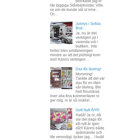
plockade jag in
lite taggiga Slånbärkvistar. Ville
se om de kunde slå ut inne...
Oc...
Julmys i Sofias
Bod...
Ja, nu är det
verkligen jul i
varenda vrå i
butiken.. Inte
heller blev julstämningen
mindre av att det plötsligt kom
snö! Känns verkligen ...
Dax för tävling!
Morsning!
Tänkte att det var
dax för en liten
vår-tävling. Blir
helt förundrad
över alla fina kommentarer ni
ger mig, ni är så snälla!...
Gott Nytt År!!!!!
Hallå! Ja ni, då
var det dags för
ett nytt år igen
då!!! Känns både
spännande och
lite vemodigt, tycker jag.... I kväll