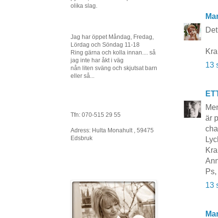
olika slag.
Mar
Det 
Jag har öppet Måndag, Fredag,
Lördag och Söndag 11-18
Kr
Ring gärna och kolla innan.... så
jag inte har åkt i väg
13 
nån liten sväng och skjutsat barn
eller så...
ET
Men
Tfn: 070-515 29 55
är 
cha
Adress: Hulta Monahult , 59475
Edsbruk
Lyc
Kra
Ann
Ps,
13 
Mar