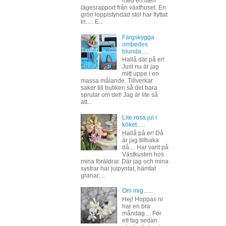
med en liten
lägesrapport från växthuset. En
grön loppisfyndad stol har flyttat
in..... E...
Färgskygga
ombedes
blunda.....
Hallå där på er!
Just nu är jag
mitt uppe i en
massa målande. Tillverkar
saker till butiken så det bara
sprutar om det! Jag är lite så
att...
Lite rosa jul i
köket......
Hallå på er! Då
är jag tillbaka
då.... Har varit på
Västkusten hos
mina föräldrar. Där jag och mina
systrar har julpyntat, hämtat
granar, ...
Om mig......
Hej! Hoppas ni
har en bra
måndag.... För
ett tag sedan