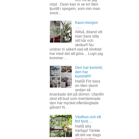
nöjd. Ovan kan ni se en liten
tjuvtitt i spegeln, som min man
snick...
Kaos-morgon
.......
Alltså, ibland vill
man bara slita
sitt hår och
skrika!!! Nu
undrar ni säkert vad ett olivträd
har med det att göra.... Lugn jag
kommer ...
Den har kommit,
den har
kommit!!!!
Hallå! För bara
en liten stund
sedan så
knackade det på dörren. Utanför
stod ett bud som överlämnade
den här mycket efterlängtade
gåvan! N...
Växthus och ett
fint fynd.....
Hallå alla
härliga! Tänkte
att det var dags