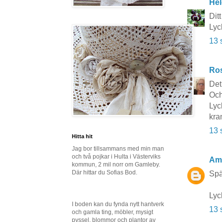
Hel
Dit
Lyc
13 
Ros
Det
Och
Lyck
kra
13 
Hitta hit
Jag bor tillsammans med min man
och två pojkar i Hulta i Västerviks
Am
kommun, 2 mil norr om Gamleby.
Där hittar du Sofias Bod.
Spä
Lyc
I boden kan du fynda nytt hantverk
13 
och gamla ting, möbler, mysigt
pyssel, blommor och plantor av