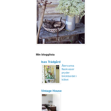
Min blogglista
Isas Trädgård
Återvunna
flaskvaser
pryder
brickbordet i
köket
Vintage House