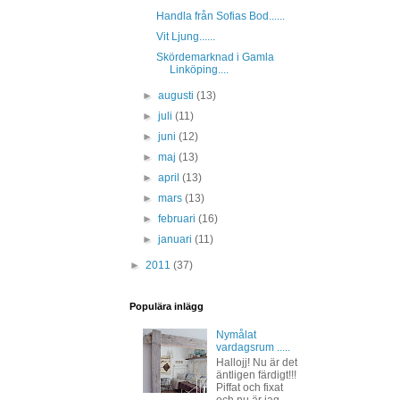
Handla från Sofias Bod......
Vit Ljung......
Skördemarknad i Gamla
Linköping....
►
augusti
(13)
►
juli
(11)
►
juni
(12)
►
maj
(13)
►
april
(13)
►
mars
(13)
►
februari
(16)
►
januari
(11)
►
2011
(37)
Populära inlägg
Nymålat
vardagsrum .....
Hallojj! Nu är det
äntligen färdigt!!!
Piffat och fixat
och nu är jag