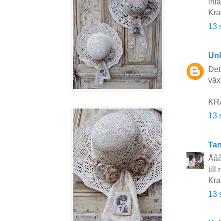
inl
Kr
13 
Un
Det
växt
KRA
13 
Tan
Ååå,
til
Kra
13 