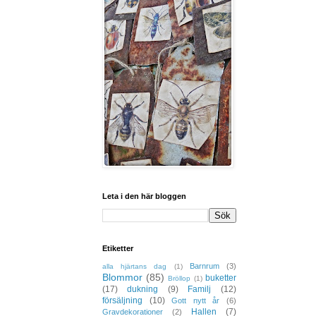
Leta i den här bloggen
Etiketter
Barnrum
(3)
alla hjärtans dag
(1)
Blommor
(85)
buketter
Bröllop
(1)
(17)
dukning
(9)
Familj
(12)
försäljning
(10)
Gott nytt år
(6)
Hallen
(7)
Gravdekorationer
(2)