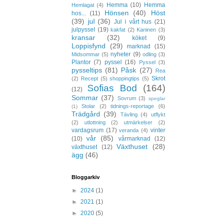
Hemma
(10)
Hemma
Hemlagat
(4)
Hönsen
(40)
Höst
hos...
(11)
(39)
jul
(36)
Jul i vårt hus
(21)
julpyssel
(19)
kakfat
(2)
Kaninen
(3)
kransar
(32)
köket
(9)
Loppisfynd
(29)
marknad
(15)
nyheter
(9)
Midsommar
(5)
odling
(3)
Plantor
(7)
pyssel
(16)
Pyssel
(3)
pysseltips
(81)
Påsk
(27)
Rea
Skrot
(2)
Recept
(5)
shoppingtips
(5)
Sofias Bod
(164)
(12)
Sommar
(37)
Sovrum
(3)
speglar
Stolar
(2)
tidnings-reportage
(6)
(1)
Trädgård
(39)
Tävling
(4)
utflykt
(2)
utlottning
(2)
utmärkelser
(2)
vardagsrum
(17)
vinter
veranda
(4)
vår
(85)
(10)
vårmarknad
(12)
Växthuset
(28)
växthuset
(12)
ägg
(46)
Bloggarkiv
►
2024
(1)
►
2021
(1)
►
2020
(5)