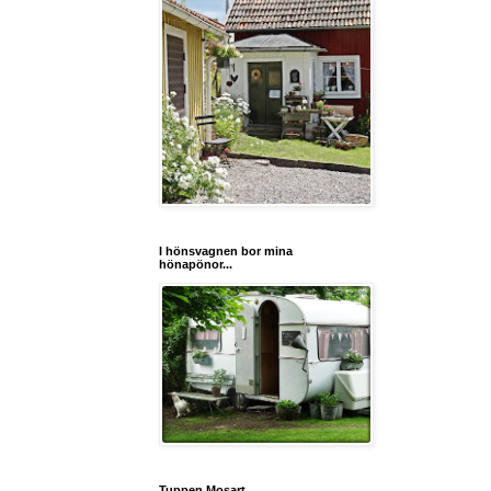
I hönsvagnen bor mina
hönapönor...
Tuppen Mosart