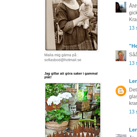
Åhh
gic
Kra
13 
"He
Såå
Maila mig gärna på :
sofiasbod@hotmail.se
13 
Jag gillar att göra saker i gammal
plåt!
Len
Det
gla
kra
13 
Le