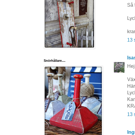
Så 
Lyc
kr
13 
Isa
Snörhållare....
Hej
Väx
Här
Lyck
Kan
KR
13 
Ing