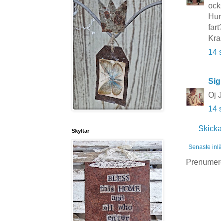
ock
Hur
fart
Kr
14 
Sig
Oj J
14 
Skick
Skyltar
Senaste inl
Prenumer