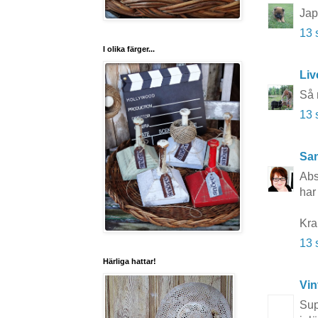
Japp
13 
I olika färger...
Liv
Så 
13 
San
Abs
har
Kr
13 
Härliga hattar!
Vin
Sup