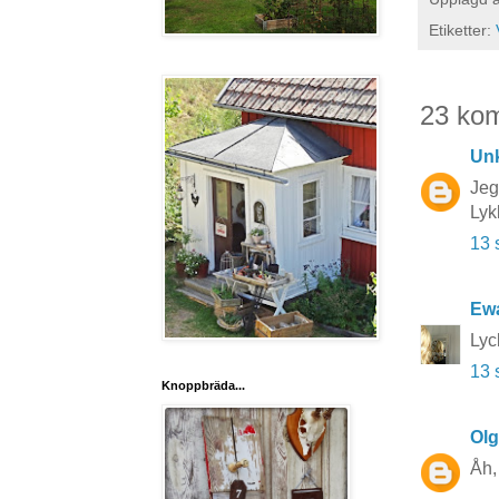
Etiketter:
23 ko
Un
Jeg
Lykk
13 
Ewa
Lyc
13 
Knoppbräda...
Ol
Åh, 