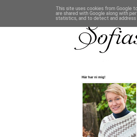
This site uses cookies from Google to 
are shared with Google along with per
statistics, and to detect and address
Här har ni mig!