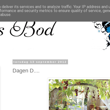
deliver its services and to analyze traffic. Your IP address and
formance and security metrics to ensure quality of service, ge
 abuse.
torsdag 13 september 2012
Dagen D....