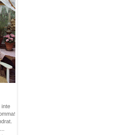
 inte
komma!
ndrat.
..