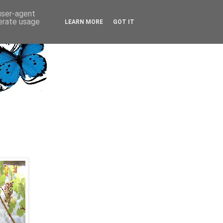
 user-agent
nerate usage
LEARN MORE
GOT IT