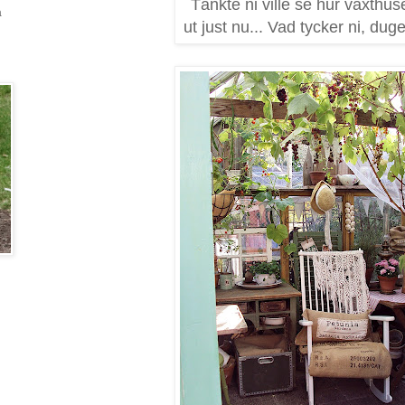
Tänkte ni ville se hur växthus
a
ut just nu... Vad tycker ni, dug