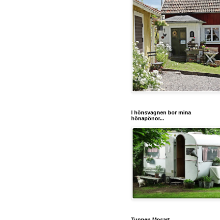
I hönsvagnen bor mina
hönapönor...
Tuppen Mosart