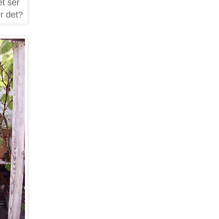
et ser
er det?