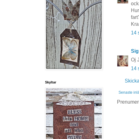
ock
Hur
fart
Kr
14 
Sig
Oj J
14 
Skick
Skyltar
Senaste inl
Prenumer