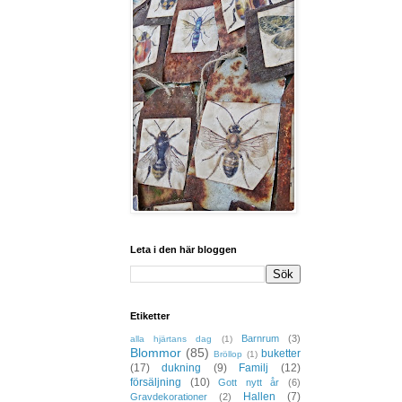
Leta i den här bloggen
Etiketter
Barnrum
(3)
alla hjärtans dag
(1)
Blommor
(85)
buketter
Bröllop
(1)
(17)
dukning
(9)
Familj
(12)
försäljning
(10)
Gott nytt år
(6)
Hallen
(7)
Gravdekorationer
(2)