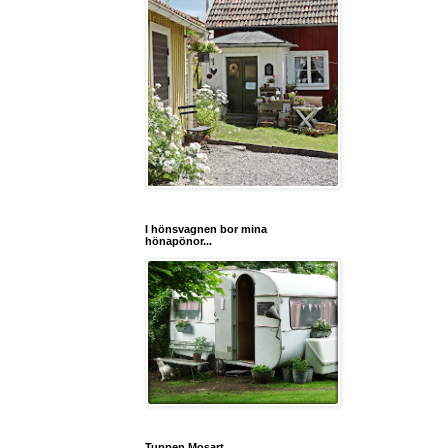
I hönsvagnen bor mina
hönapönor...
Tuppen Mosart