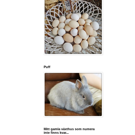
Puff
Mitt gamla växthus som numera
inte finns kvar...