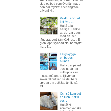
knackade det på dörren. Utanför
stod ett bud som överlämnade
den här mycket efterlängtade
gåvan! N...
Växthus och ett
fint fynd.....
Hallå alla
härliga! Tänkte
att det var dags
med en liten
lägesrapport från växthuset. En
grön loppisfyndad stol har flyttat
in..... E...
Färgskygga
ombedes
blunda.....
Hallå där på er!
Just nu är jag
mitt uppe i en
massa målande. Tillverkar
saker till butiken så det bara
sprutar om det! Jag är lite så
att...
Och så kom det
en liten Puff till
oss...
Hallå! Ni
kommer kanske