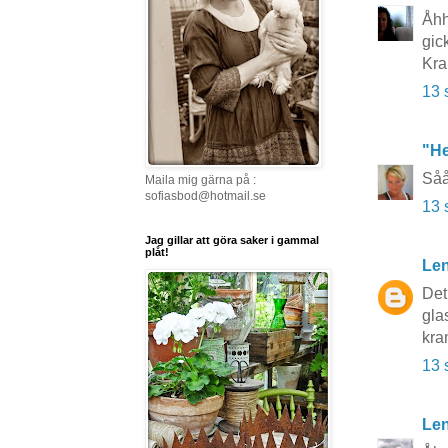
Åhh
gic
Kra
13 
"He
Såå
Maila mig gärna på :
sofiasbod@hotmail.se
13 
Jag gillar att göra saker i gammal
plåt!
Len
Det
gla
kra
13 
Le