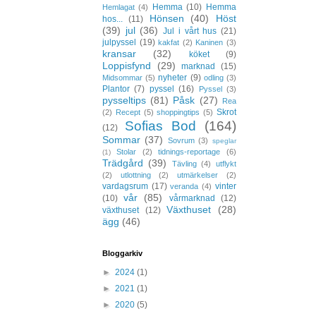
Hemma
(10)
Hemma
Hemlagat
(4)
Hönsen
(40)
Höst
hos...
(11)
(39)
jul
(36)
Jul i vårt hus
(21)
julpyssel
(19)
kakfat
(2)
Kaninen
(3)
kransar
(32)
köket
(9)
Loppisfynd
(29)
marknad
(15)
nyheter
(9)
Midsommar
(5)
odling
(3)
Plantor
(7)
pyssel
(16)
Pyssel
(3)
pysseltips
(81)
Påsk
(27)
Rea
Skrot
(2)
Recept
(5)
shoppingtips
(5)
Sofias Bod
(164)
(12)
Sommar
(37)
Sovrum
(3)
speglar
Stolar
(2)
tidnings-reportage
(6)
(1)
Trädgård
(39)
Tävling
(4)
utflykt
(2)
utlottning
(2)
utmärkelser
(2)
vardagsrum
(17)
vinter
veranda
(4)
vår
(85)
(10)
vårmarknad
(12)
Växthuset
(28)
växthuset
(12)
ägg
(46)
Bloggarkiv
►
2024
(1)
►
2021
(1)
►
2020
(5)