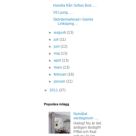
Handla från Sofias Bod......
Vit Ljung......
Skördemarknad i Gamla
Linköping....
►
augusti
(13)
►
juli
(11)
►
juni
(12)
►
maj
(13)
►
april
(13)
►
mars
(13)
►
februari
(16)
►
januari
(11)
►
2011
(37)
Populära inlägg
Nymålat
vardagsrum .....
Hallojj! Nu är det
äntligen färdigt!!!
Piffat och fixat
och nu är jag