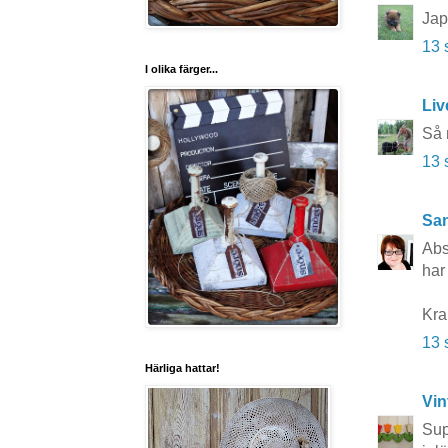
Japp
13 
I olika färger...
Liv
Så 
13 
San
Abs
har
Kr
13 
Härliga hattar!
Vin
Sup