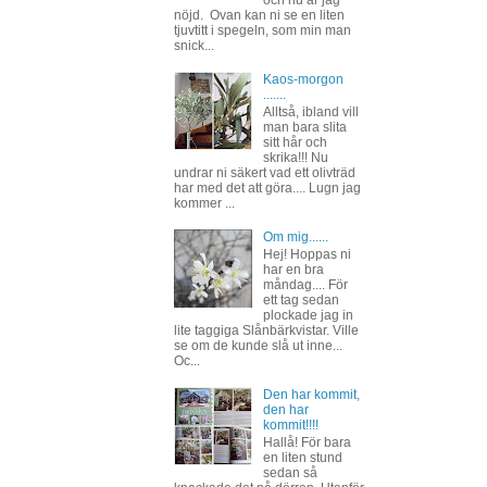
nöjd. Ovan kan ni se en liten
tjuvtitt i spegeln, som min man
snick...
Kaos-morgon
.......
Alltså, ibland vill
man bara slita
sitt hår och
skrika!!! Nu
undrar ni säkert vad ett olivträd
har med det att göra.... Lugn jag
kommer ...
Om mig......
Hej! Hoppas ni
har en bra
måndag.... För
ett tag sedan
plockade jag in
lite taggiga Slånbärkvistar. Ville
se om de kunde slå ut inne...
Oc...
Den har kommit,
den har
kommit!!!!
Hallå! För bara
en liten stund
sedan så