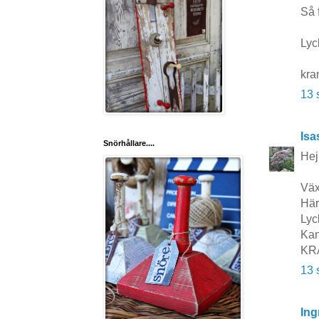
Så 
Lyc
kr
13 
Isa
Snörhållare....
Hej
Väx
Här
Lyck
Kan
KR
13 
Ing