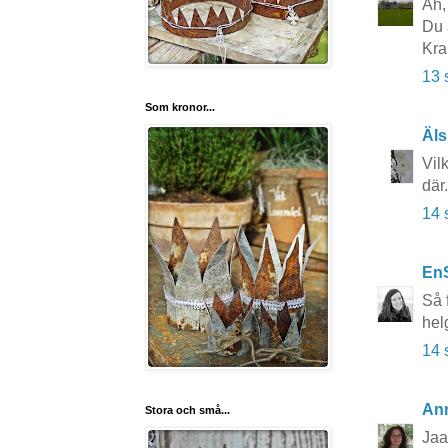
Åh, 
Du ä
Kra
13 
Som kronor...
Äls
Vil
där
14 
En
Så 
hel
14 
An
Stora och små...
Jaa