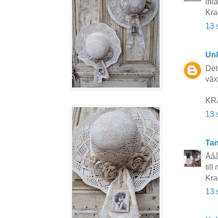
inl
Kr
13 
Un
Det
växt
KRA
13 
Tan
Ååå,
til
Kra
13 