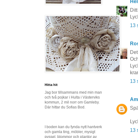
Hel
Dit
Lyc
13 
Ros
Det
Och
Lyck
kra
13 
Hitta hit
Jag bor tillsammans med min man
och två pojkar i Hulta i Västerviks
Am
kommun, 2 mil norr om Gamleby.
Där hittar du Sofias Bod.
Spä
Lyc
I boden kan du fynda nytt hantverk
13 
och gamla ting, möbler, mysigt
pyssel, blommor och plantor av