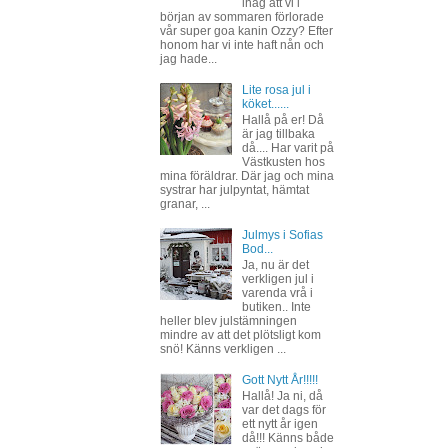
ihåg att vi i
början av sommaren förlorade
vår super goa kanin Ozzy? Efter
honom har vi inte haft nån och
jag hade...
Lite rosa jul i
köket......
Hallå på er! Då
är jag tillbaka
då.... Har varit på
Västkusten hos
mina föräldrar. Där jag och mina
systrar har julpyntat, hämtat
granar, ...
Julmys i Sofias
Bod...
Ja, nu är det
verkligen jul i
varenda vrå i
butiken.. Inte
heller blev julstämningen
mindre av att det plötsligt kom
snö! Känns verkligen ...
Gott Nytt År!!!!!
Hallå! Ja ni, då
var det dags för
ett nytt år igen
då!!! Känns både