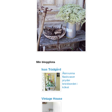
Min blogglista
Isas Trädgård
Återvunna
flaskvaser
pryder
brickbordet i
köket
Vintage House