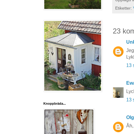
Etiketter:
23 ko
Un
Jeg
Lykk
13 
Ewa
Lyc
13 
Knoppbräda...
Ol
Åh, 