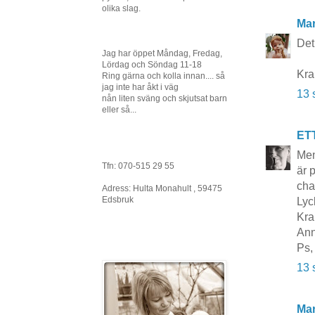
olika slag.
Mar
Det 
Jag har öppet Måndag, Fredag,
Lördag och Söndag 11-18
Kr
Ring gärna och kolla innan.... så
jag inte har åkt i väg
13 
nån liten sväng och skjutsat barn
eller så...
ET
Men
Tfn: 070-515 29 55
är 
cha
Adress: Hulta Monahult , 59475
Edsbruk
Lyc
Kra
Ann
Ps,
13 
Mar