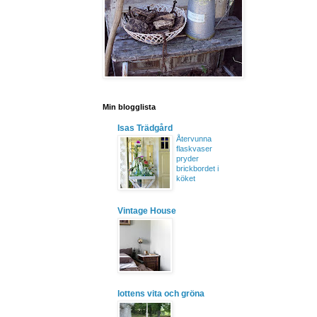
Min blogglista
Isas Trädgård
Återvunna
flaskvaser
pryder
brickbordet i
köket
Vintage House
lottens vita och gröna