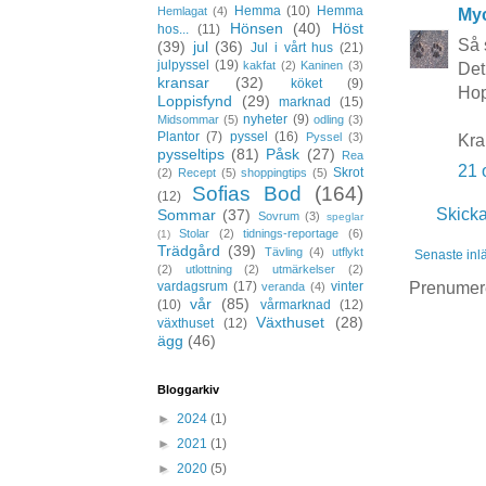
Hemma
(10)
Hemma
Hemlagat
(4)
Myc
Hönsen
(40)
Höst
hos...
(11)
Så 
(39)
jul
(36)
Jul i vårt hus
(21)
julpyssel
(19)
kakfat
(2)
Kaninen
(3)
Det
kransar
(32)
köket
(9)
Hop
Loppisfynd
(29)
marknad
(15)
nyheter
(9)
Midsommar
(5)
odling
(3)
Plantor
(7)
pyssel
(16)
Pyssel
(3)
Kra
pysseltips
(81)
Påsk
(27)
Rea
21 
Skrot
(2)
Recept
(5)
shoppingtips
(5)
Sofias Bod
(164)
(12)
Skick
Sommar
(37)
Sovrum
(3)
speglar
Stolar
(2)
tidnings-reportage
(6)
(1)
Trädgård
(39)
Tävling
(4)
utflykt
Senaste inl
(2)
utlottning
(2)
utmärkelser
(2)
Prenumer
vardagsrum
(17)
vinter
veranda
(4)
vår
(85)
(10)
vårmarknad
(12)
Växthuset
(28)
växthuset
(12)
ägg
(46)
Bloggarkiv
►
2024
(1)
►
2021
(1)
►
2020
(5)