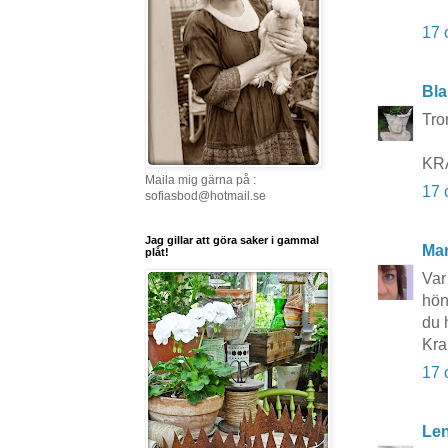
17 
Bla
Tro
KRA
Maila mig gärna på :
17 
sofiasbod@hotmail.se
Jag gillar att göra saker i gammal
Mar
plåt!
Var
höns
du 
Kra
17 
Le