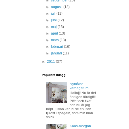
►
september
(10)
►
augusti
(13)
►
juli
(11)
►
juni
(12)
►
maj
(13)
►
april
(13)
►
mars
(13)
►
februari
(16)
►
januari
(11)
►
2011
(37)
Populära inlägg
Nymålat
vardagsrum .....
Hallojj! Nu är det
äntligen färdigt!!!
Piffat och fixat
och nu är jag
nöjd. Ovan kan ni se en liten
tjuvtitt i spegeln, som min man
snick...
Kaos-morgon