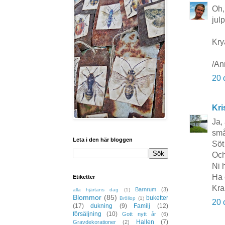
Oh,
jul
Kry
/An
20 
Kri
Ja,
små
Leta i den här bloggen
Söt
Och
Ni 
Ha 
Etiketter
Kra
Barnrum
(3)
alla hjärtans dag
(1)
Blommor
(85)
buketter
Bröllop
(1)
20 
(17)
dukning
(9)
Familj
(12)
försäljning
(10)
Gott nytt år
(6)
Hallen
(7)
Gravdekorationer
(2)