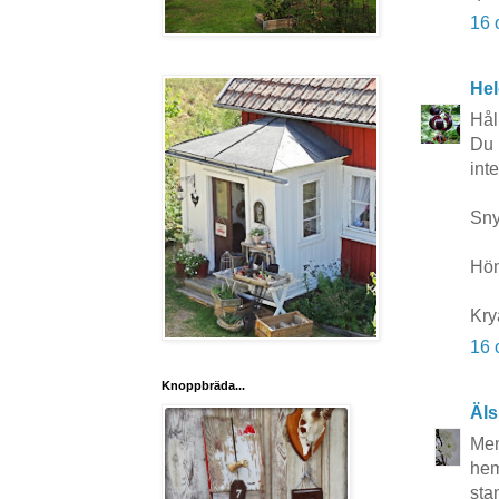
16 
Hel
Hål
Du 
inte
Sny
Hön
Kry
16 
Knoppbräda...
Äls
Men
hem
sta