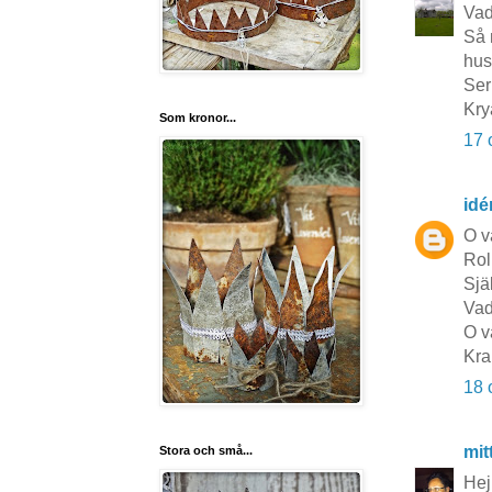
Vad
Så 
hus
Ser
Kry
Som kronor...
17 
idé
O v
Roli
Sjä
Vad
O v
Kra
18 
mit
Stora och små...
Hej