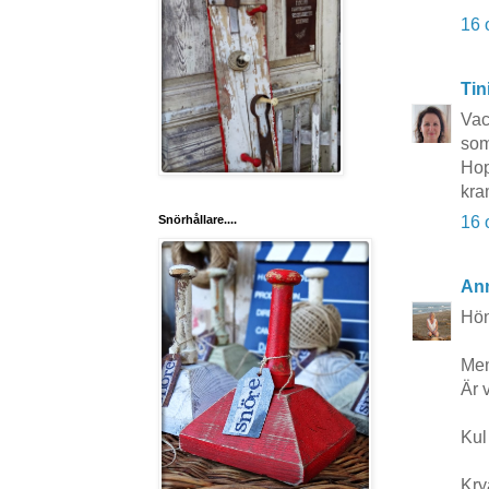
16 
Tin
Vac
som
Hop
kra
16 
Snörhållare....
Ann
Höns
Men
Är v
Kul
Kry