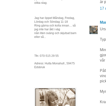
är 
olika slag.
17 
Jag har öppet Måndag, Fredag,
Lördag och Söndag 11-18
Mar
Ring gärna och kolla innan.... så
Urs
jag inte har åkt i väg
nån liten sväng och skjutsat barn
eller så...
Typi
Min
gjo
Tfn: 070-515 29 55
vår
Adress: Hulta Monahult , 59475
Edsbruk
Påf
vin
pic
Mys
Kra