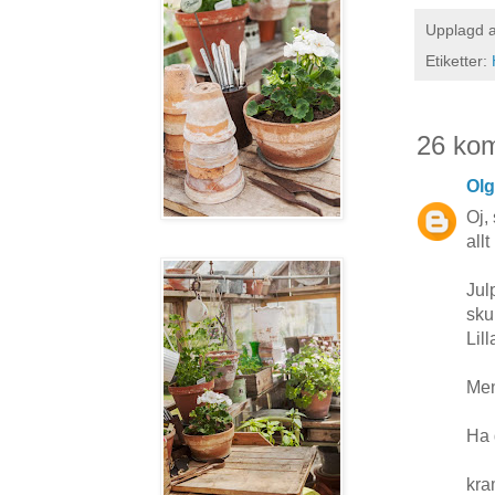
Upplagd 
Etiketter:
26 ko
Ol
Oj,
allt 
Jul
sku
Lil
Men
Ha 
kr