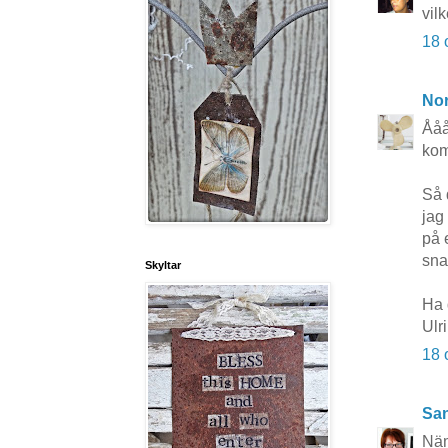
vil
18 
No
Ååå
kom
Så 
jag
på 
snar
Skyltar
Ha 
Ulr
18 
San
Näm