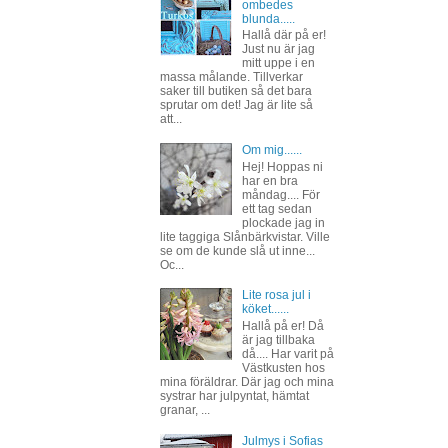
ombedes
blunda.....
Hallå där på er!
Just nu är jag
mitt uppe i en
massa målande. Tillverkar
saker till butiken så det bara
sprutar om det! Jag är lite så
att...
Om mig......
Hej! Hoppas ni
har en bra
måndag.... För
ett tag sedan
plockade jag in
lite taggiga Slånbärkvistar. Ville
se om de kunde slå ut inne...
Oc...
Lite rosa jul i
köket......
Hallå på er! Då
är jag tillbaka
då.... Har varit på
Västkusten hos
mina föräldrar. Där jag och mina
systrar har julpyntat, hämtat
granar, ...
Julmys i Sofias