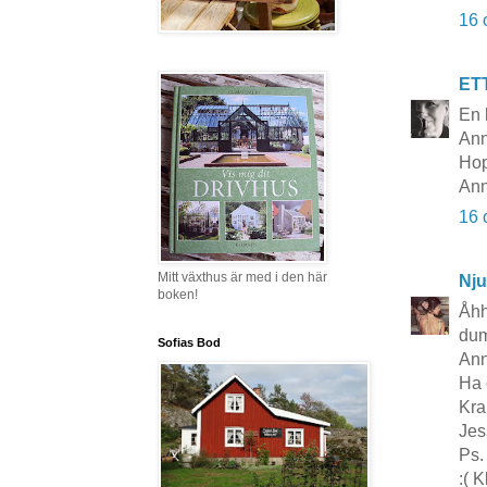
16 
ET
En 
Ann
Hop
Ann
16 
Mitt växthus är med i den här
Nju
boken!
Åhh
dum
Sofias Bod
Ann
Ha 
Kr
Jes
Ps.
:( 