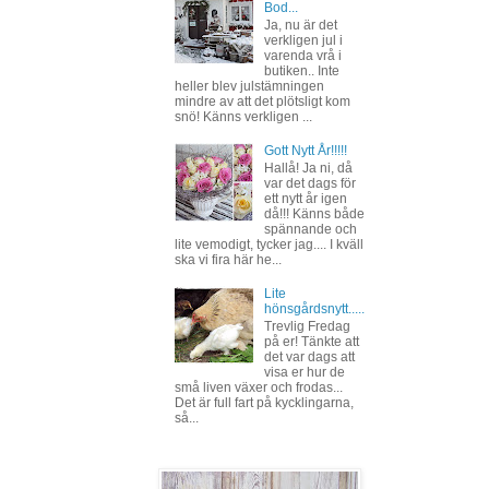
Bod...
Ja, nu är det
verkligen jul i
varenda vrå i
butiken.. Inte
heller blev julstämningen
mindre av att det plötsligt kom
snö! Känns verkligen ...
Gott Nytt År!!!!!
Hallå! Ja ni, då
var det dags för
ett nytt år igen
då!!! Känns både
spännande och
lite vemodigt, tycker jag.... I kväll
ska vi fira här he...
Lite
hönsgårdsnytt.....
Trevlig Fredag
på er! Tänkte att
det var dags att
visa er hur de
små liven växer och frodas...
Det är full fart på kycklingarna,
så...