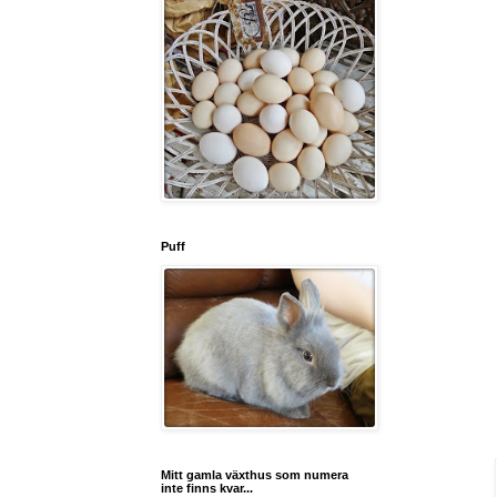
Puff
Mitt gamla växthus som numera
inte finns kvar...