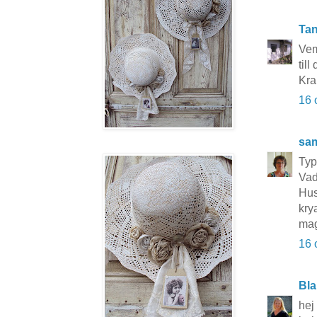
Tan
Vem
til
Kra
16 
sa
Typi
Vad
Hus
kry
ma
16 
Bla
hej