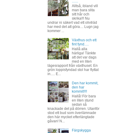
.......
Alltså, ibland vill
man bara slita
sitt hår och
skrika!!! Nu
undrar ni säkert vad ett olivträd
har med det att göra.... Lugn jag
kommer ...
Växthus och ett
fint fynd.....
Hallå alla
härliga! Tänkte
att det var dags
med en liten
lägesrapport från växthuset. En
grön loppisfyndad stol har flyttat
in..... E...
Den har kommit,
den har
kommit!!!!
Hallå! För bara
en liten stund
sedan så
knackade det på dörren. Utanför
stod ett bud som överlämnade
den här mycket efterlängtade
gåvan! N...
Färgskygga