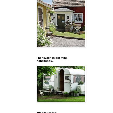
I hönsvagnen bor mina
hönapönor...
Tuppen Mosart