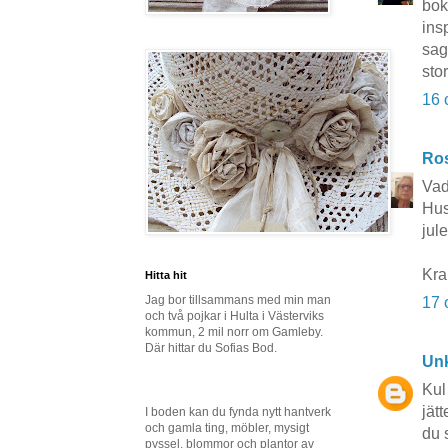
bok
ins
sag
stor
16 
Ros
Vad
Hus
jul
Kr
Hitta hit
Jag bor tillsammans med min man
17 
och två pojkar i Hulta i Västerviks
kommun, 2 mil norr om Gamleby.
Där hittar du Sofias Bod.
Un
Kul
jät
I boden kan du fynda nytt hantverk
och gamla ting, möbler, mysigt
du 
pyssel, blommor och plantor av