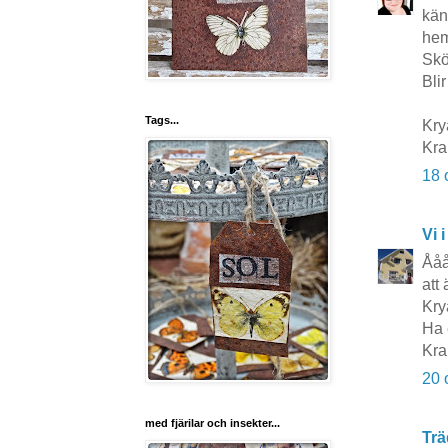
kän
hem
Skö
Bli
Tags...
Kry
Kr
18 
Vi i
Ååå
att 
Kry
Ha 
Kra
20 
med fjärilar och insekter...
Trä