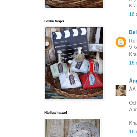
Kra
16 
I olika färger...
Bel
Rol
Vis
Kra
16 
Äng
ÅÅ 
Och
Ann
Härliga hattar!
Kra
16 