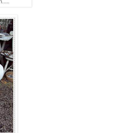
.....