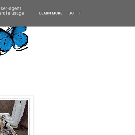
 user-agent
nerate usage
LEARN MORE
GOT IT