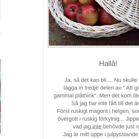
:
Hallå!
Ja, så det kan bli.... Nu skulle 
lägga in tredje delen av " Att g
gammal plåthink". Men det kom lit
Så jag har inte fått till det än
Först ruskigt magont i helgen, s
övergott i ruskig förkylnig... Jippi
vad jag
inte
behövde just n
Jag är mitt uppe i julpysslande