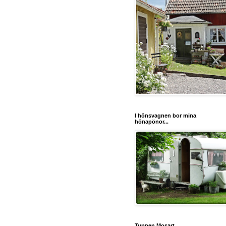
I hönsvagnen bor mina
hönapönor...
Tuppen Mosart