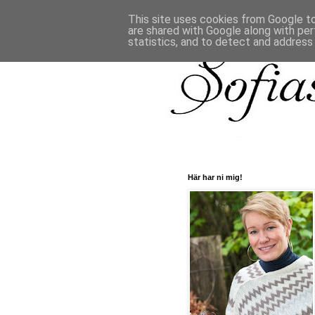
This site uses cookies from Google to 
are shared with Google along with per
statistics, and to detect and address
Här har ni mig!