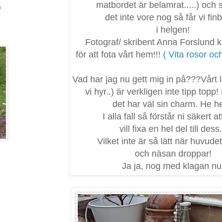
matbordet är belamrat.....) och
a
det inte vore nog så får vi fin
i helgen!
Fotograf/ skribent Anna Forslund 
för att fota vårt hem!!!
( Vita rosor oc
Vad har jag nu gett mig in på???Vårt l
vi hyr..) är verkligen inte tipp topp!
det har väl sin charm. He he
I alla fall så förstår ni säkert 
vill fixa en hel del till dess.
Vilket inte är så lätt när huvude
och näsan droppar!
Ja ja, nog med klagan nu