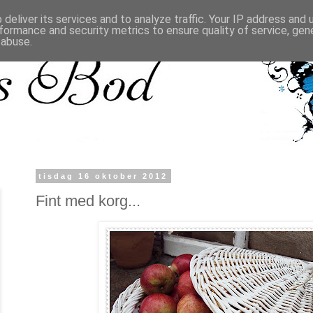
deliver its services and to analyze traffic. Your IP address and
formance and security metrics to ensure quality of service, ge
 abuse.
tisdag 16 oktober 2012
Fint med korg...