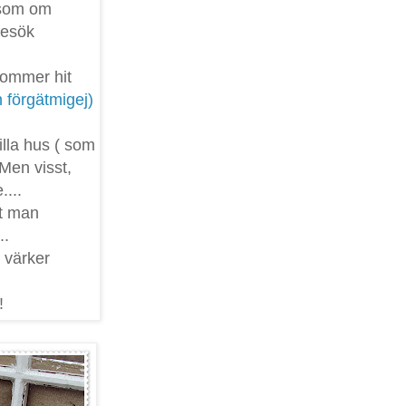
 som om
besök
kommer hit
h förgätmigej)
illa hus ( som
 Men visst,
....
att man
..
t värker
!