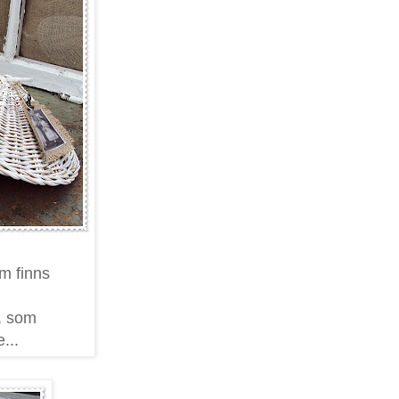
om finns
, som
e...