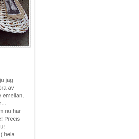
ju jag
öra av
e emellan,
...
om nu har
e! Precis
u!
 ( hela