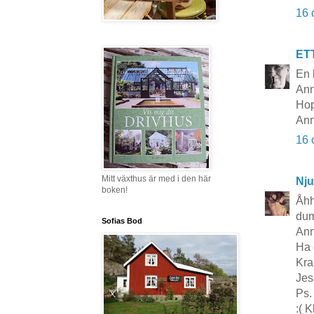
16 
ET
En 
Ann
Hop
Ann
16 
Mitt växthus är med i den här
Nju
boken!
Åhh
dum
Sofias Bod
Ann
Ha 
Kr
Jes
Ps.
:( 