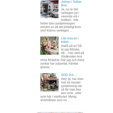
Julmys i Sofias
Bod...
Ja, nu är det
verkligen jul i
varenda vrå i
butiken.. Inte
heller blev julstämningen
mindre av att det plötsligt kom
snö! Känns verkligen ...
Lite rosa jul i
köket......
Hallå på er! Då
är jag tillbaka
då.... Har varit på
Västkusten hos
mina föräldrar. Där jag och mina
systrar har julpyntat, hämtat
granar, ...
GOD JUL....
Hej! Ja, har man
inte så mycket
julstämning ute
så får man fixa
den inne...eller
som här i växthuset. Mysig
snörhållare som nu ...