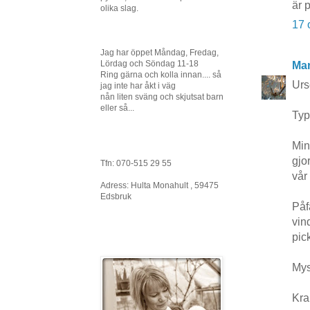
är 
olika slag.
17 
Jag har öppet Måndag, Fredag,
Lördag och Söndag 11-18
Mar
Ring gärna och kolla innan.... så
Urs
jag inte har åkt i väg
nån liten sväng och skjutsat barn
eller så...
Typi
Min
gjo
Tfn: 070-515 29 55
vår
Adress: Hulta Monahult , 59475
Edsbruk
Påf
vin
pic
Mys
Kra