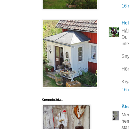
16 
Hel
Hål
Du 
inte
Sny
Hön
Kry
16 
Knoppbräda...
Äls
Men
hem
sta