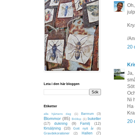
Oh,
jul
Kry
/An
20 
Kri
Ja,
små
Leta i den här bloggen
Söt
Och
Ni 
Ha 
Etiketter
Kra
Barnrum
(3)
alla hjärtans dag
(1)
Blommor
(85)
buketter
Bröllop
(1)
20 
(17)
dukning
(9)
Familj
(12)
försäljning
(10)
Gott nytt år
(6)
Hallen
(7)
Gravdekorationer
(2)