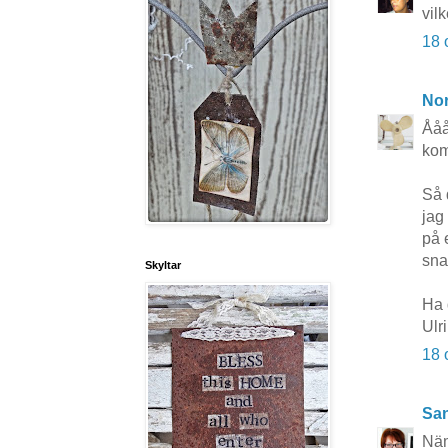
vil
18 
No
Ååå
kom
Så 
jag
på 
snar
Skyltar
Ha 
Ulr
18 
San
Näm