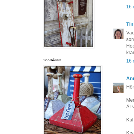
16 
Tin
Vac
som
Hop
kra
16 
Snörhållare....
Ann
Höns
Men
Är v
Kul
Kry