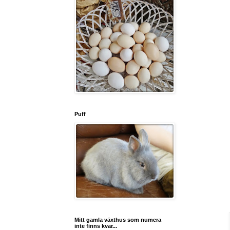
Puff
Mitt gamla växthus som numera
inte finns kvar...