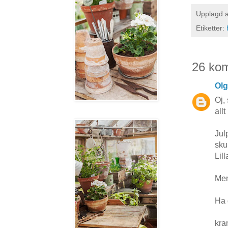
Upplagd 
Etiketter:
26 ko
Ol
Oj,
allt 
Jul
sku
Lil
Men
Ha 
kr