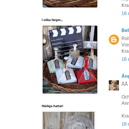
Kra
16 
I olika färger...
Bel
Rol
Vis
Kra
16 
Äng
ÅÅ 
Och
Ann
Härliga hattar!
Kra
16 