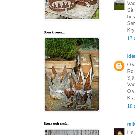
Vad
Så 
hus
Ser
Kry
Som kronor...
17 
idé
O v
Roli
Sjä
Vad
O v
Kra
18 
mit
Stora och små...
Hej