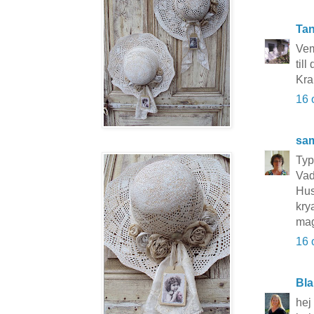
Tan
Vem
til
Kra
16 
sa
Typi
Vad
Hus
kry
ma
16 
Bla
hej