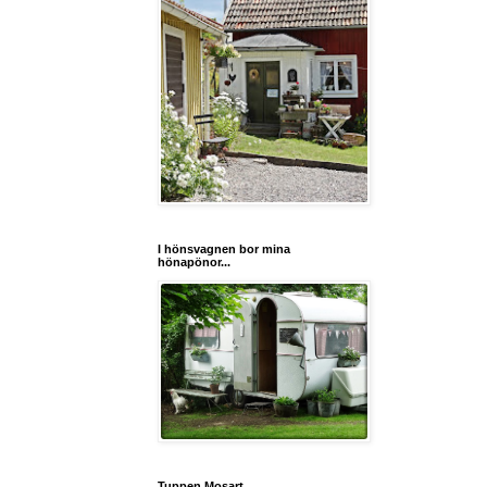
I hönsvagnen bor mina
hönapönor...
Tuppen Mosart