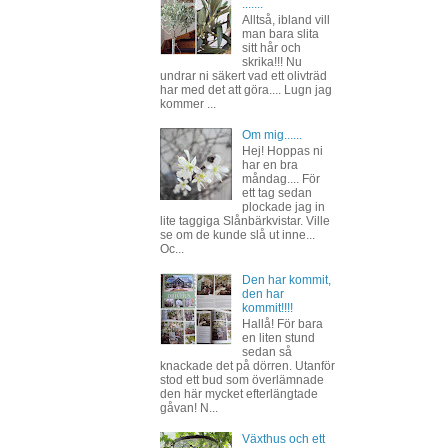
.......
Alltså, ibland vill
man bara slita
sitt hår och
skrika!!! Nu
undrar ni säkert vad ett olivträd
har med det att göra.... Lugn jag
kommer ...
Om mig......
Hej! Hoppas ni
har en bra
måndag.... För
ett tag sedan
plockade jag in
lite taggiga Slånbärkvistar. Ville
se om de kunde slå ut inne...
Oc...
Den har kommit,
den har
kommit!!!!
Hallå! För bara
en liten stund
sedan så
knackade det på dörren. Utanför
stod ett bud som överlämnade
den här mycket efterlängtade
gåvan! N...
Växthus och ett