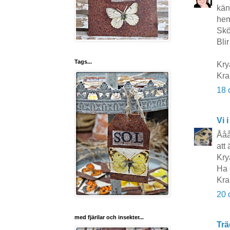
kän
hem
Skö
Bli
Tags...
Kry
Kr
18 
Vi i
Ååå
att 
Kry
Ha 
Kra
20 
med fjärilar och insekter...
Trä