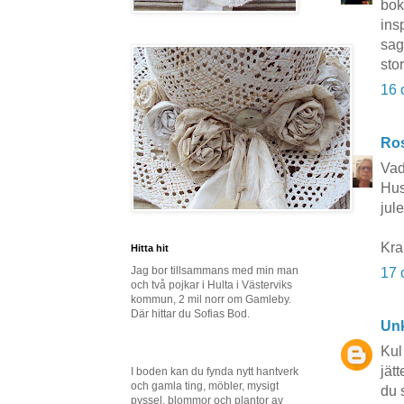
bok
ins
sag
stor
16 
Ros
Vad
Hus
jul
Kr
Hitta hit
Jag bor tillsammans med min man
17 
och två pojkar i Hulta i Västerviks
kommun, 2 mil norr om Gamleby.
Där hittar du Sofias Bod.
Un
Kul
jät
I boden kan du fynda nytt hantverk
och gamla ting, möbler, mysigt
du 
pyssel, blommor och plantor av