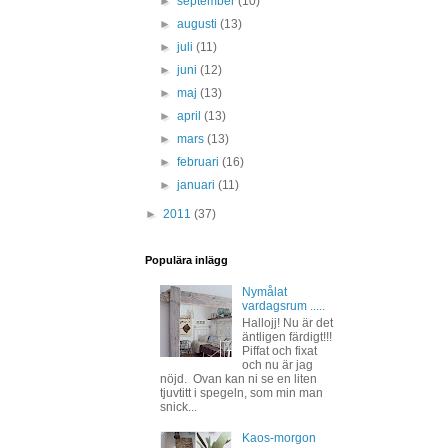
►
september
(10)
►
augusti
(13)
►
juli
(11)
►
juni
(12)
►
maj
(13)
►
april
(13)
►
mars
(13)
►
februari
(16)
►
januari
(11)
►
2011
(37)
Populära inlägg
Nymålat
vardagsrum .....
Hallojj! Nu är det
äntligen färdigt!!!
Piffat och fixat
och nu är jag
nöjd. Ovan kan ni se en liten
tjuvtitt i spegeln, som min man
snick...
Kaos-morgon