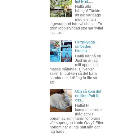
fint fynd.....
Hallå alla
härliga! Tänkte
att det var dags
med en liten
lägesrapport från växthuset. En
grön loppisfyndad stol har flyttat
in..... E...
Färgskygga
ombedes
blunda.....
Hallå där på er!
Just nu är jag
mitt uppe i en
massa målande. Tillverkar
saker till butiken så det bara
sprutar om det! Jag är lite så
att...
Och så kom det
en liten Puff till
oss...
Hallå! Ni
kommer kanske
ihåg att vi i
början av sommaren förlorade
vår super goa kanin Ozzy? Efter
honom har vi inte haft nån och
jag hade...