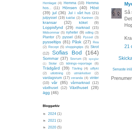
Hemma
(10)
Hemma
Hemlagat
(4)
Myc
Hönsen
(40)
Höst
hos...
(11)
Så 
(39)
jul
(36)
Jul i vårt hus
(21)
julpyssel
(19)
kakfat
(2)
Kaninen
(3)
Det
kransar
(32)
köket
(9)
Hop
Loppisfynd
(29)
marknad
(15)
nyheter
(9)
Midsommar
(5)
odling
(3)
Plantor
(7)
pyssel
(16)
Pyssel
(3)
Kra
pysseltips
(81)
Påsk
(27)
Rea
21 
Skrot
(2)
Recept
(5)
shoppingtips
(5)
Sofias Bod
(164)
(12)
Skick
Sommar
(37)
Sovrum
(3)
speglar
Stolar
(2)
tidnings-reportage
(6)
(1)
Trädgård
(39)
Tävling
(4)
utflykt
Senaste inl
(2)
utlottning
(2)
utmärkelser
(2)
Prenumer
vardagsrum
(17)
vinter
veranda
(4)
vår
(85)
(10)
vårmarknad
(12)
Växthuset
(28)
växthuset
(12)
ägg
(46)
Bloggarkiv
►
2024
(1)
►
2021
(1)
►
2020
(5)