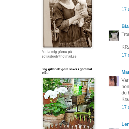
17 
Bla
Tro
KRA
Maila mig gärna på :
17 
sofiasbod@hotmail.se
Jag gillar att göra saker i gammal
Mar
plåt!
Var
höns
du 
Kra
17 
Le