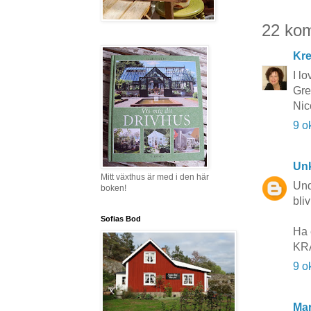
22 ko
Kr
I l
Gre
Nic
9 o
Un
Mitt växthus är med i den här
Und
boken!
bli
Sofias Bod
Ha 
KRA
9 o
Mar