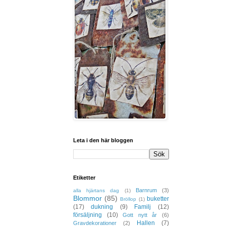
Leta i den här bloggen
Etiketter
Barnrum
(3)
alla hjärtans dag
(1)
Blommor
(85)
buketter
Bröllop
(1)
(17)
dukning
(9)
Familj
(12)
försäljning
(10)
Gott nytt år
(6)
Hallen
(7)
Gravdekorationer
(2)