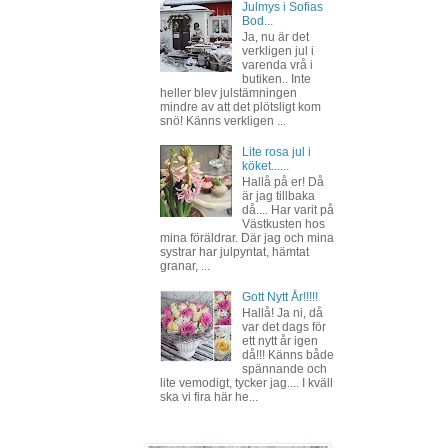
Julmys i Sofias
Bod...
Ja, nu är det
verkligen jul i
varenda vrå i
butiken.. Inte
heller blev julstämningen
mindre av att det plötsligt kom
snö! Känns verkligen ...
Lite rosa jul i
köket......
Hallå på er! Då
är jag tillbaka
då.... Har varit på
Västkusten hos
mina föräldrar. Där jag och mina
systrar har julpyntat, hämtat
granar, ...
Gott Nytt År!!!!!
Hallå! Ja ni, då
var det dags för
ett nytt år igen
då!!! Känns både
spännande och
lite vemodigt, tycker jag.... I kväll
ska vi fira här he...