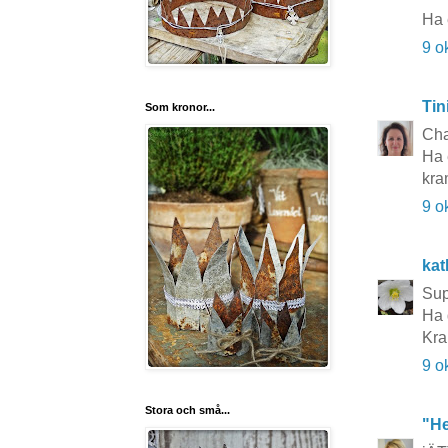
Ha 
9 o
Tin
Som kronor...
Cha
Ha 
kra
9 o
kat
Sup
Ha 
Kra
9 o
Stora och små...
"He