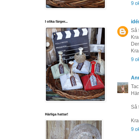
9 o
idé
I olika färger...
Så f
Kra
Den
Kra
9 o
Ann
Tack
Här
Så 
Härliga hattar!
Kra
9 o