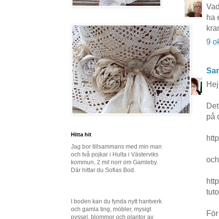
Vad
ha 
kra
9 o
San
Hej
Det
på 
Hitta hit
htt
Jag bor tillsammans med min man
och två pojkar i Hulta i Västerviks
och
kommun, 2 mil norr om Gamleby.
Där hittar du Sofias Bod.
htt
tuto
I boden kan du fynda nytt hantverk
och gamla ting, möbler, mysigt
För 
pyssel, blommor och plantor av