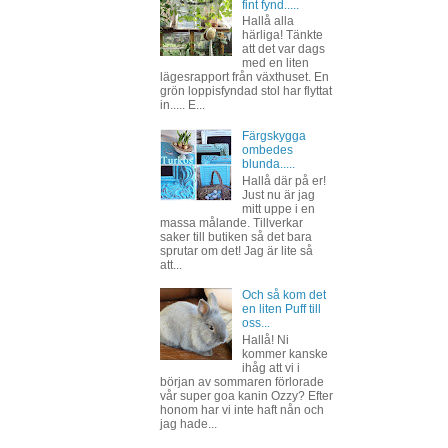
fint fynd.....
Hallå alla
härliga! Tänkte
att det var dags
med en liten
lägesrapport från växthuset. En
grön loppisfyndad stol har flyttat
in..... E...
Färgskygga
ombedes
blunda.....
Hallå där på er!
Just nu är jag
mitt uppe i en
massa målande. Tillverkar
saker till butiken så det bara
sprutar om det! Jag är lite så
att...
Och så kom det
en liten Puff till
oss...
Hallå! Ni
kommer kanske
ihåg att vi i
början av sommaren förlorade
vår super goa kanin Ozzy? Efter
honom har vi inte haft nån och
jag hade...