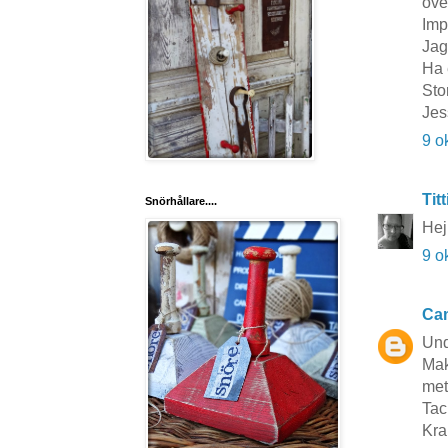
öve
Imp
Jag
Ha 
Sto
Jes
9 o
Titt
Snörhållare....
Hej
9 o
Cam
Und
Mak
meta
Tac
Kra