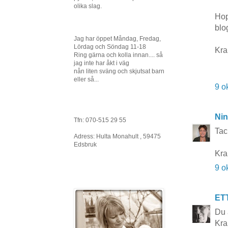
olika slag.
Hop
blo
Jag har öppet Måndag, Fredag,
Lördag och Söndag 11-18
Kr
Ring gärna och kolla innan.... så
jag inte har åkt i väg
nån liten sväng och skjutsat barn
eller så...
9 o
Nin
Tfn: 070-515 29 55
Tack
Adress: Hulta Monahult , 59475
Edsbruk
Kra
9 o
ET
Du 
Kra