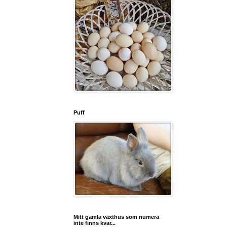
Puff
Mitt gamla växthus som numera
inte finns kvar...