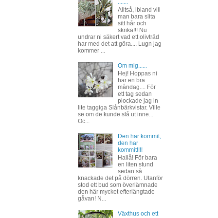
.......
Alltså, ibland vill
man bara slita
sitt hår och
skrika!!! Nu
undrar ni säkert vad ett olivträd
har med det att göra.... Lugn jag
kommer ...
Om mig......
Hej! Hoppas ni
har en bra
måndag.... För
ett tag sedan
plockade jag in
lite taggiga Slånbärkvistar. Ville
se om de kunde slå ut inne...
Oc...
Den har kommit,
den har
kommit!!!!
Hallå! För bara
en liten stund
sedan så
knackade det på dörren. Utanför
stod ett bud som överlämnade
den här mycket efterlängtade
gåvan! N...
Växthus och ett