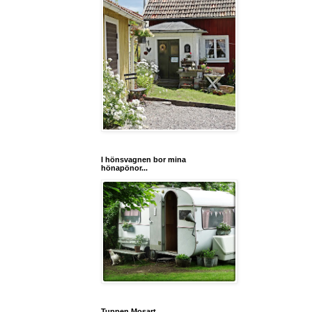
I hönsvagnen bor mina
hönapönor...
Tuppen Mosart