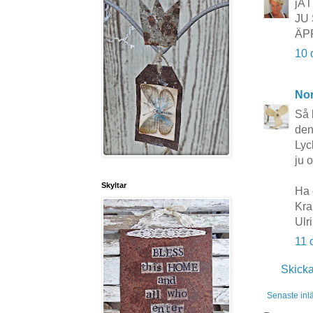
jÄ
JU
ÄP
10 
No
Så 
den 
Lyc
ju 
Skyltar
Ha 
Kra
Ulr
11 
Skick
Senaste inl