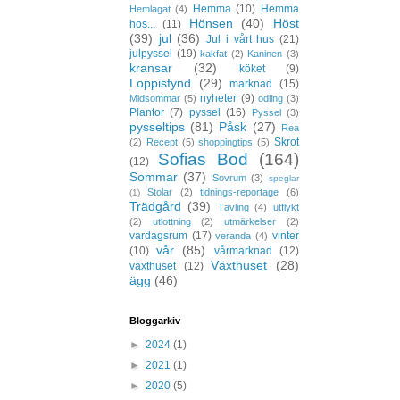
Hemma
(10)
Hemma
Hemlagat
(4)
Hönsen
(40)
Höst
hos...
(11)
(39)
jul
(36)
Jul i vårt hus
(21)
julpyssel
(19)
kakfat
(2)
Kaninen
(3)
kransar
(32)
köket
(9)
Loppisfynd
(29)
marknad
(15)
nyheter
(9)
Midsommar
(5)
odling
(3)
Plantor
(7)
pyssel
(16)
Pyssel
(3)
pysseltips
(81)
Påsk
(27)
Rea
Skrot
(2)
Recept
(5)
shoppingtips
(5)
Sofias Bod
(164)
(12)
Sommar
(37)
Sovrum
(3)
speglar
Stolar
(2)
tidnings-reportage
(6)
(1)
Trädgård
(39)
Tävling
(4)
utflykt
(2)
utlottning
(2)
utmärkelser
(2)
vardagsrum
(17)
vinter
veranda
(4)
vår
(85)
(10)
vårmarknad
(12)
Växthuset
(28)
växthuset
(12)
ägg
(46)
Bloggarkiv
►
2024
(1)
►
2021
(1)
►
2020
(5)