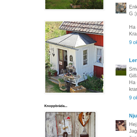
Enk
G :)
Ha 
Kra
9 o
Le
Sma
Gil
Ha 
kr
9 o
Knoppbräda...
Nju
Hej
Jag