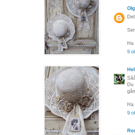
Ol
Det 
Ser
Ha 
9 o
Hel
Såå
Du 
gång
Ha 
9 o
Ros