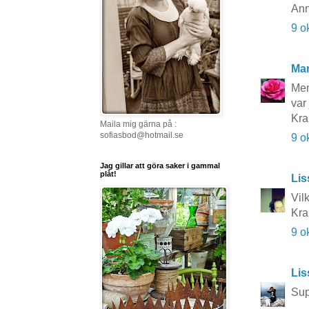
Ann
9 o
Ma
Men
var 
Kr
Maila mig gärna på :
sofiasbod@hotmail.se
9 o
Jag gillar att göra saker i gammal
plåt!
Lis
Vilk
Kra
9 o
Li
Sup