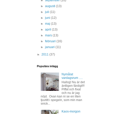
►
september
(10)
►
augusti
(13)
►
juli
(11)
►
juni
(12)
►
maj
(13)
►
april
(13)
►
mars
(13)
►
februari
(16)
►
januari
(11)
►
2011
(37)
Populära inlägg
Nymålat
vardagsrum .....
Hallojj! Nu är det
äntligen färdigt!!!
Piffat och fixat
och nu är jag
nöjd. Ovan kan ni se en liten
tjuvtitt i spegeln, som min man
snick...
Kaos-morgon