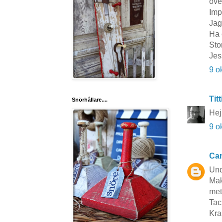
öve
Imp
Jag
Ha 
Sto
Jes
9 o
Titt
Snörhållare....
Hej
9 o
Cam
Und
Mak
meta
Tac
Kra