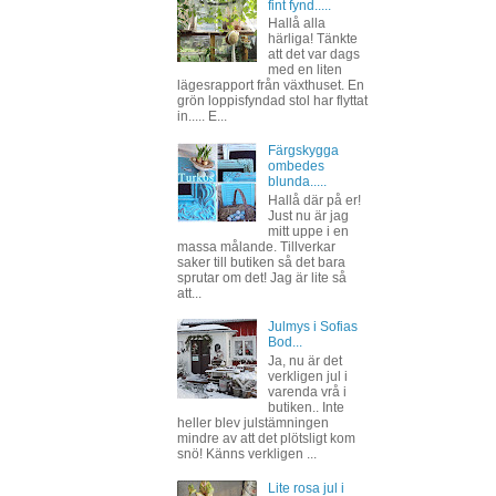
fint fynd.....
Hallå alla
härliga! Tänkte
att det var dags
med en liten
lägesrapport från växthuset. En
grön loppisfyndad stol har flyttat
in..... E...
Färgskygga
ombedes
blunda.....
Hallå där på er!
Just nu är jag
mitt uppe i en
massa målande. Tillverkar
saker till butiken så det bara
sprutar om det! Jag är lite så
att...
Julmys i Sofias
Bod...
Ja, nu är det
verkligen jul i
varenda vrå i
butiken.. Inte
heller blev julstämningen
mindre av att det plötsligt kom
snö! Känns verkligen ...
Lite rosa jul i