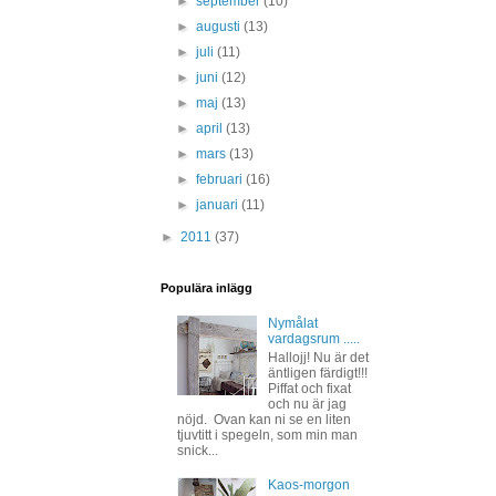
►
september
(10)
►
augusti
(13)
►
juli
(11)
►
juni
(12)
►
maj
(13)
►
april
(13)
►
mars
(13)
►
februari
(16)
►
januari
(11)
►
2011
(37)
Populära inlägg
Nymålat
vardagsrum .....
Hallojj! Nu är det
äntligen färdigt!!!
Piffat och fixat
och nu är jag
nöjd. Ovan kan ni se en liten
tjuvtitt i spegeln, som min man
snick...
Kaos-morgon