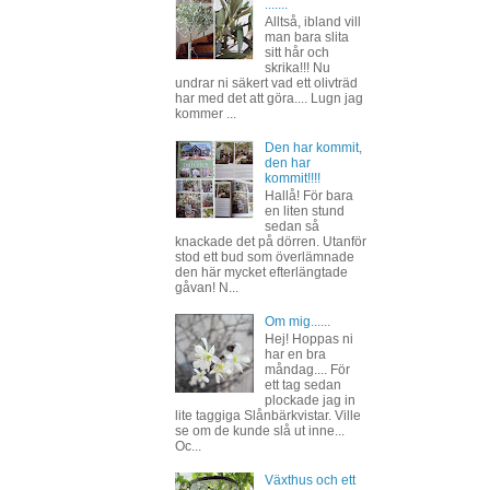
.......
Alltså, ibland vill
man bara slita
sitt hår och
skrika!!! Nu
undrar ni säkert vad ett olivträd
har med det att göra.... Lugn jag
kommer ...
Den har kommit,
den har
kommit!!!!
Hallå! För bara
en liten stund
sedan så
knackade det på dörren. Utanför
stod ett bud som överlämnade
den här mycket efterlängtade
gåvan! N...
Om mig......
Hej! Hoppas ni
har en bra
måndag.... För
ett tag sedan
plockade jag in
lite taggiga Slånbärkvistar. Ville
se om de kunde slå ut inne...
Oc...
Växthus och ett