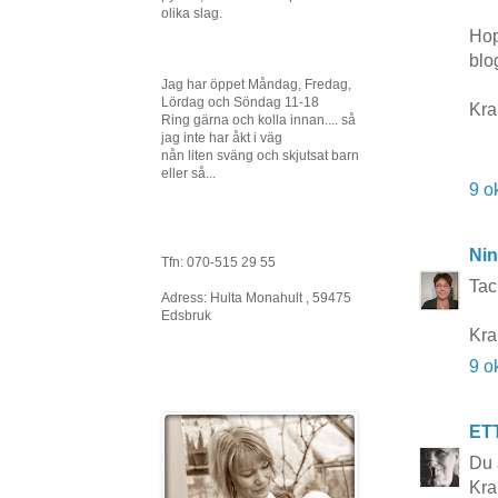
olika slag.
Hop
blo
Jag har öppet Måndag, Fredag,
Lördag och Söndag 11-18
Kr
Ring gärna och kolla innan.... så
jag inte har åkt i väg
nån liten sväng och skjutsat barn
eller så...
9 o
Nin
Tfn: 070-515 29 55
Tack
Adress: Hulta Monahult , 59475
Edsbruk
Kra
9 o
ET
Du 
Kra