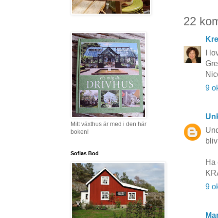
22 ko
Kr
I l
Gre
Nic
9 o
Un
Mitt växthus är med i den här
Und
boken!
bli
Sofias Bod
Ha 
KRA
9 o
Mar