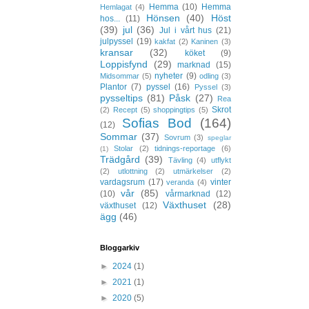
Hemma
(10)
Hemma
Hemlagat
(4)
Hönsen
(40)
Höst
hos...
(11)
(39)
jul
(36)
Jul i vårt hus
(21)
julpyssel
(19)
kakfat
(2)
Kaninen
(3)
kransar
(32)
köket
(9)
Loppisfynd
(29)
marknad
(15)
nyheter
(9)
Midsommar
(5)
odling
(3)
Plantor
(7)
pyssel
(16)
Pyssel
(3)
pysseltips
(81)
Påsk
(27)
Rea
Skrot
(2)
Recept
(5)
shoppingtips
(5)
Sofias Bod
(164)
(12)
Sommar
(37)
Sovrum
(3)
speglar
Stolar
(2)
tidnings-reportage
(6)
(1)
Trädgård
(39)
Tävling
(4)
utflykt
(2)
utlottning
(2)
utmärkelser
(2)
vardagsrum
(17)
vinter
veranda
(4)
vår
(85)
(10)
vårmarknad
(12)
Växthuset
(28)
växthuset
(12)
ägg
(46)
Bloggarkiv
►
2024
(1)
►
2021
(1)
►
2020
(5)