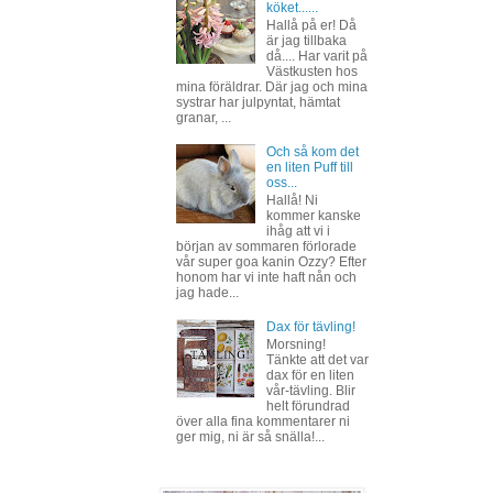
köket......
Hallå på er! Då
är jag tillbaka
då.... Har varit på
Västkusten hos
mina föräldrar. Där jag och mina
systrar har julpyntat, hämtat
granar, ...
Och så kom det
en liten Puff till
oss...
Hallå! Ni
kommer kanske
ihåg att vi i
början av sommaren förlorade
vår super goa kanin Ozzy? Efter
honom har vi inte haft nån och
jag hade...
Dax för tävling!
Morsning!
Tänkte att det var
dax för en liten
vår-tävling. Blir
helt förundrad
över alla fina kommentarer ni
ger mig, ni är så snälla!...