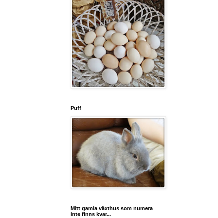
Puff
Mitt gamla växthus som numera
inte finns kvar...