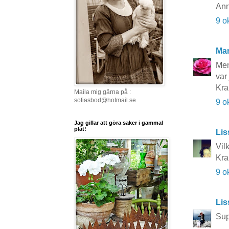
Ann
9 o
Ma
Men
var 
Kr
Maila mig gärna på :
sofiasbod@hotmail.se
9 o
Jag gillar att göra saker i gammal
plåt!
Lis
Vilk
Kra
9 o
Li
Sup