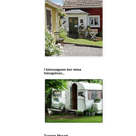
I hönsvagnen bor mina
hönapönor...
Tuppen Mosart