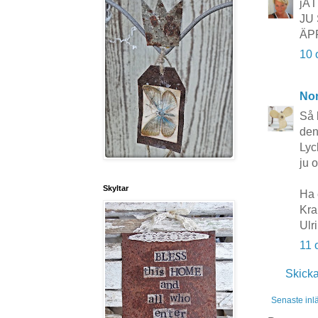
jÄ
JU
ÄP
10 
No
Så 
den 
Lyc
ju 
Skyltar
Ha 
Kra
Ulr
11 
Skick
Senaste inl