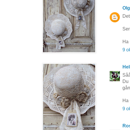
Ol
Det 
Ser
Ha 
9 o
Hel
Såå
Du 
gång
Ha 
9 o
Ros