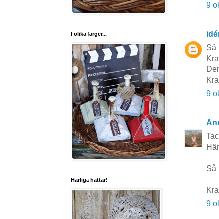
9 o
idé
I olika färger...
Så f
Kra
Den
Kra
9 o
Ann
Tack
Här
Så 
Härliga hattar!
Kra
9 o