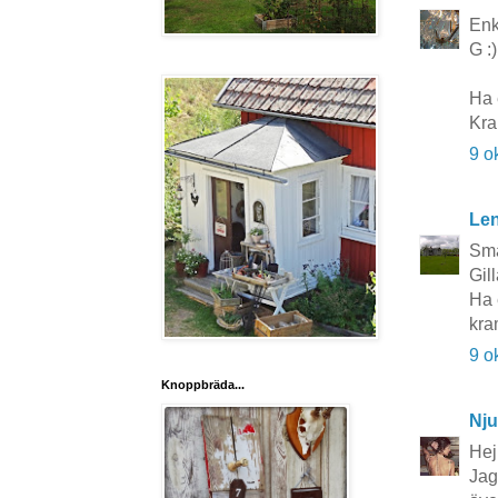
Enk
G :)
Ha 
Kra
9 o
Le
Sma
Gil
Ha 
kr
9 o
Knoppbräda...
Nju
Hej
Jag