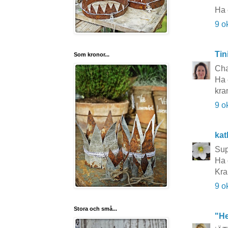
Ha 
9 o
Tin
Som kronor...
Cha
Ha 
kra
9 o
kat
Sup
Ha 
Kra
9 o
Stora och små...
"He