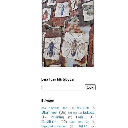
Leta i den här bloggen
Etiketter
Barnrum
(3)
alla hjärtans dag
(1)
Blommor
(85)
buketter
Bröllop
(1)
(17)
dukning
(9)
Familj
(12)
försäljning
(10)
Gott nytt år
(6)
Hallen
(7)
Gravdekorationer
(2)