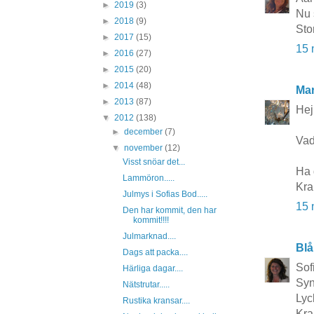
►
2019
(3)
Nu 
►
2018
(9)
Sto
►
2017
(15)
15 
►
2016
(27)
►
2015
(20)
►
2014
(48)
Mar
►
2013
(87)
Hej
▼
2012
(138)
►
december
(7)
Vad
▼
november
(12)
Visst snöar det...
Ha 
Lammöron.....
Kra
Julmys i Sofias Bod.....
15 
Den har kommit, den har
kommit!!!!
Julmarknad....
Blå
Dags att packa....
Sof
Härliga dagar....
Syn
Nätstrutar.....
Lyck
Rustika kransar....
Kr