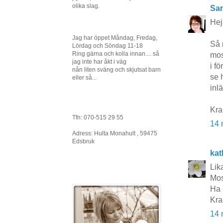
olika slag.
San
Hej
Jag har öppet Måndag, Fredag,
Så 
Lördag och Söndag 11-18
Ring gärna och kolla innan.... så
mos
jag inte har åkt i väg
i fö
nån liten sväng och skjutsat barn
se 
eller så...
inl
Kr
Tfn: 070-515 29 55
14 
Adress: Hulta Monahult , 59475
Edsbruk
kat
Lik
Mos
Ha 
Kra
14 