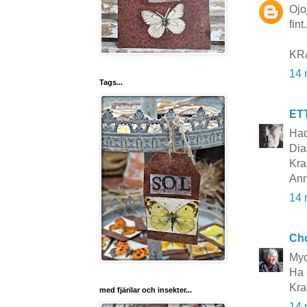
Ojo
fint
KRA
14 
Tags...
ET
Had
Dia
Kra
Ann
14 
Cho
Myc
Ha 
Kra
med fjärilar och insekter...
14 