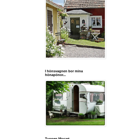
I hönsvagnen bor mina
hönapönor...
Tuppen Mosart