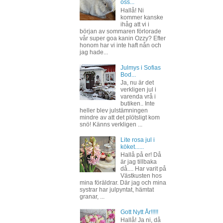
oss...
Hallå! Ni
kommer kanske
ihåg att vi i
början av sommaren förlorade
vår super goa kanin Ozzy? Efter
honom har vi inte haft nån och
jag hade...
Julmys i Sofias
Bod...
Ja, nu är det
verkligen jul i
varenda vrå i
butiken.. Inte
heller blev julstämningen
mindre av att det plötsligt kom
snö! Känns verkligen ...
Lite rosa jul i
köket......
Hallå på er! Då
är jag tillbaka
då.... Har varit på
Västkusten hos
mina föräldrar. Där jag och mina
systrar har julpyntat, hämtat
granar, ...
Gott Nytt År!!!!!
Hallå! Ja ni, då