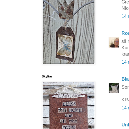
Gre
Nic
14 
Ros
så 
Kom
kra
14 
Skyltar
Bla
Som
KRA
14 
Un