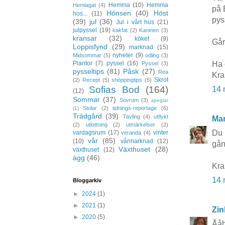
Hemma
(10)
Hemma
Hemlagat
(4)
på 
Hönsen
(40)
Höst
hos...
(11)
pys
(39)
jul
(36)
Jul i vårt hus
(21)
julpyssel
(19)
kakfat
(2)
Kaninen
(3)
kransar
(32)
köket
(9)
Går
Loppisfynd
(29)
marknad
(15)
nyheter
(9)
Midsommar
(5)
odling
(3)
Ha 
Plantor
(7)
pyssel
(16)
Pyssel
(3)
pysseltips
(81)
Påsk
(27)
Rea
Kra
Skrot
(2)
Recept
(5)
shoppingtips
(5)
Sofias Bod
(164)
14 
(12)
Sommar
(37)
Sovrum
(3)
speglar
Stolar
(2)
tidnings-reportage
(6)
(1)
Trädgård
(39)
Tävling
(4)
utflykt
Mar
(2)
utlottning
(2)
utmärkelser
(2)
Du 
vardagsrum
(17)
vinter
veranda
(4)
vår
(85)
(10)
vårmarknad
(12)
gång
Växthuset
(28)
växthuset
(12)
ägg
(46)
Kr
14 
Bloggarkiv
►
2024
(1)
►
2021
(1)
Zin
►
2020
(5)
Ååh 