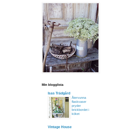
Min blogglista
Isas Trädgård
Återvunna
flaskvaser
pryder
brickbordet i
köket
Vintage House