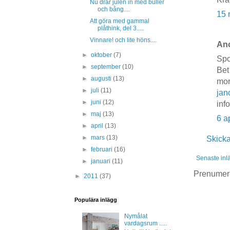
Nu drar julen in med buller
och bång....
15 
Att göra med gammal
plåthink, del 3.....
Vinnare! och lite höns....
Ano
►
oktober
(7)
Spo
►
september
(10)
Be
►
augusti
(13)
mo
►
juli
(11)
jan
►
juni
(12)
inf
►
maj
(13)
6 a
►
april
(13)
►
mars
(13)
Skick
►
februari
(16)
Senaste inl
►
januari
(11)
Prenumer
►
2011
(37)
Populära inlägg
Nymålat
vardagsrum .....