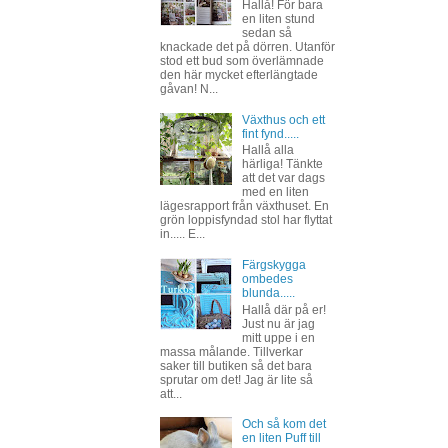
Hallå! För bara
en liten stund
sedan så
knackade det på dörren. Utanför
stod ett bud som överlämnade
den här mycket efterlängtade
gåvan! N...
Växthus och ett
fint fynd.....
Hallå alla
härliga! Tänkte
att det var dags
med en liten
lägesrapport från växthuset. En
grön loppisfyndad stol har flyttat
in..... E...
Färgskygga
ombedes
blunda.....
Hallå där på er!
Just nu är jag
mitt uppe i en
massa målande. Tillverkar
saker till butiken så det bara
sprutar om det! Jag är lite så
att...
Och så kom det
en liten Puff till