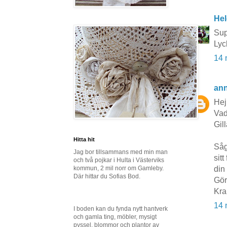
Hel
Sup
Lyck
14 
an
Hej
Vad
Gil
Hitta hit
Såg
Jag bor tillsammans med min man
sitt
och två pojkar i Hulta i Västerviks
din 
kommun, 2 mil norr om Gamleby.
Där hittar du Sofias Bod.
Gör
Kra
14 
I boden kan du fynda nytt hantverk
och gamla ting, möbler, mysigt
pyssel, blommor och plantor av