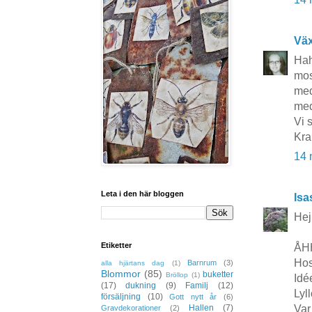
Vä
Hah
mos
med
med
Vi 
Kra
14 
Leta i den här bloggen
Isa
Hej
Etiketter
ÅHH
Hos
Barnrum
(3)
alla hjärtans dag
(1)
Blommor
(85)
buketter
Bröllop
(1)
Idé
(17)
dukning
(9)
Familj
(12)
Lyl
försäljning
(10)
Gott nytt år
(6)
Var 
Hallen
(7)
Gravdekorationer
(2)