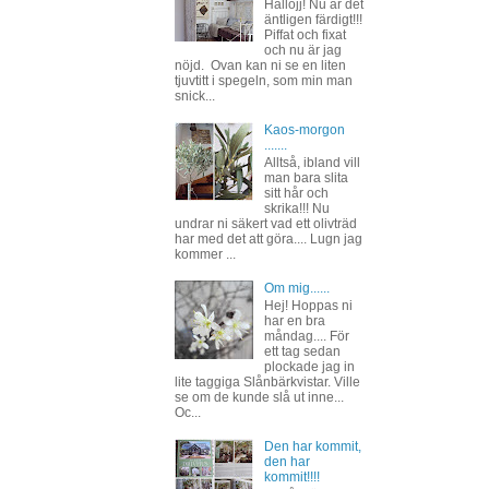
Hallojj! Nu är det
äntligen färdigt!!!
Piffat och fixat
och nu är jag
nöjd. Ovan kan ni se en liten
tjuvtitt i spegeln, som min man
snick...
Kaos-morgon
.......
Alltså, ibland vill
man bara slita
sitt hår och
skrika!!! Nu
undrar ni säkert vad ett olivträd
har med det att göra.... Lugn jag
kommer ...
Om mig......
Hej! Hoppas ni
har en bra
måndag.... För
ett tag sedan
plockade jag in
lite taggiga Slånbärkvistar. Ville
se om de kunde slå ut inne...
Oc...
Den har kommit,
den har
kommit!!!!