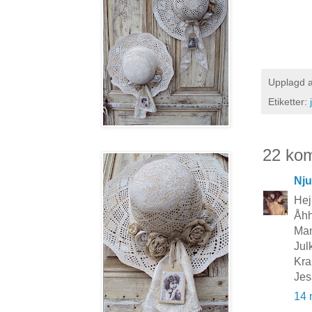
Upplagd 
Etiketter:
22 ko
Nju
Hej
Åhh
Man
Jul
Kra
Jes
14 