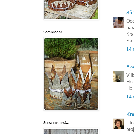
Så 
Ooo
bar
Som kronor...
Kr
Sa
14 
Ewa
Vilk
Hop
Ha 
14 
Kr
It 
Stora och små...
pro