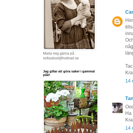
Cam
Him
til
inn
Och
någ
län
Maila mig gärna på :
sofiasbod@hotmail.se
Tac
Jag gillar att göra saker i gammal
Kra
plåt!
14 
Tan
Ooo
Ha 
Kra
14 