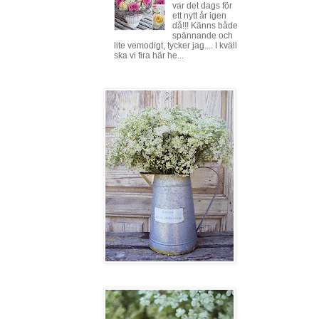
var det dags för
ett nytt år igen
då!!! Känns både
spännande och
lite vemodigt, tycker jag.... I kväll
ska vi fira här he...