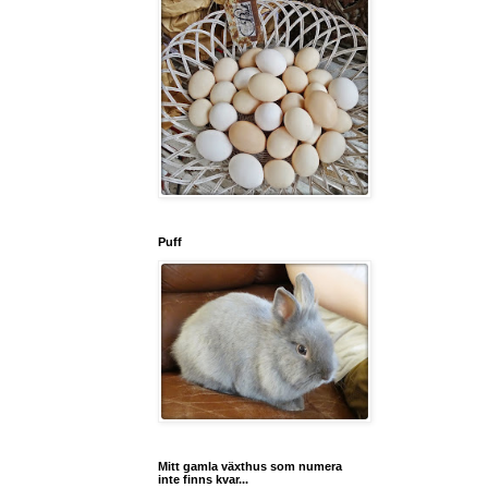
Puff
Mitt gamla växthus som numera
inte finns kvar...