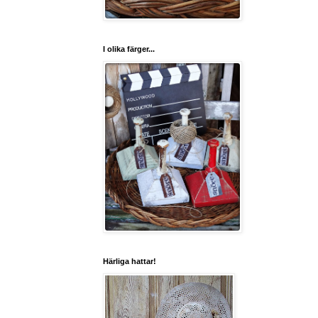
I olika färger...
Härliga hattar!