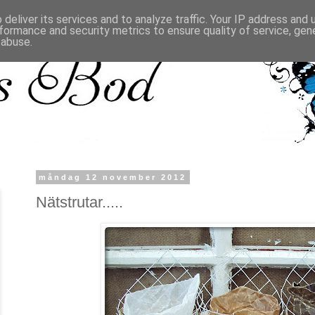
deliver its services and to analyze traffic. Your IP address and
formance and security metrics to ensure quality of service, ge
 abuse.
måndag 12 november 2012
Nätstrutar.....