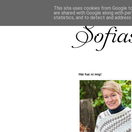
This site uses cookies from Google to 
are shared with Google along with per
statistics, and to detect and address
Här har ni mig!