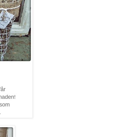
får
naden!
t som
.