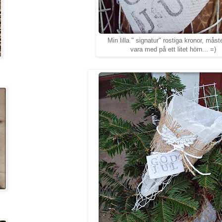
Min lilla " signatur" rostiga kronor, måste
vara med på ett litet hörn... =)