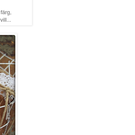
färg,
ll...