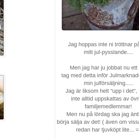
Jag hoppas inte ni tröttnar på
mitt jul-pysslande....
Men jag har ju jobbat nu ett
tag med detta inför Julmarkna
min julförsäljning.....
Jag är liksom helt "upp i det", 
inte alltid uppskattas av övr
familjemedlemmar!
Men nu på lördag ska jag änt
börja sälja av det! ( även om vis
redan har tjuvköpt lite... =