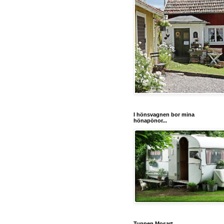
I hönsvagnen bor mina
hönapönor...
Tuppen Mosart