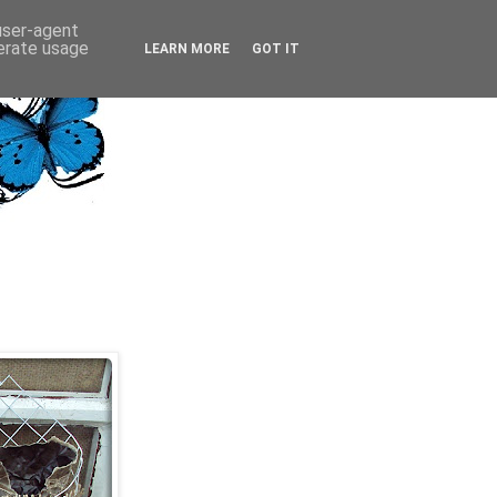
 user-agent
nerate usage
LEARN MORE
GOT IT