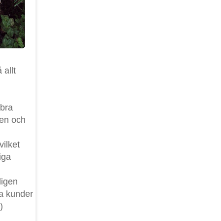
 allt
 bra
den och
vilket
iga
ligen
sa kunder
)