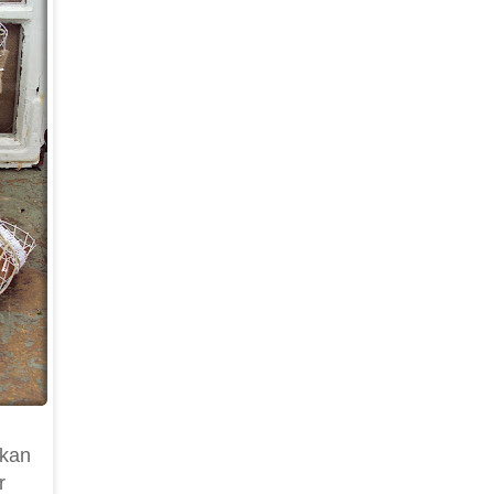
 kan
r