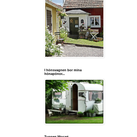
I hönsvagnen bor mina
hönapönor...
Tuppen Mosart