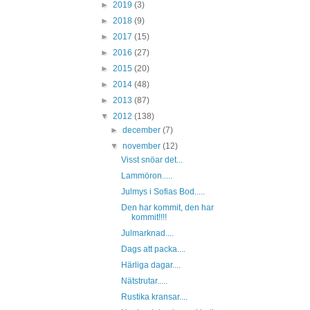
►
2019
(3)
►
2018
(9)
►
2017
(15)
►
2016
(27)
►
2015
(20)
►
2014
(48)
►
2013
(87)
▼
2012
(138)
►
december
(7)
▼
november
(12)
Visst snöar det...
Lammöron.....
Julmys i Sofias Bod.....
Den har kommit, den har
kommit!!!!
Julmarknad....
Dags att packa....
Härliga dagar....
Nätstrutar.....
Rustika kransar....