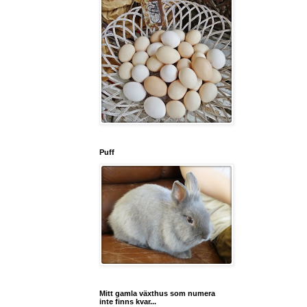
Puff
Mitt gamla växthus som numera
inte finns kvar...