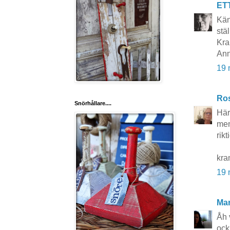
ET
Kän
stäl
Kra
Ann
19 
Ros
Snörhållare....
Här
men
rikt
kra
19 
Mar
Åh v
ock