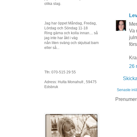
olika slag.
Lev
Jag har öppet Måndag, Fredag,
Men
Lördag och Söndag 11-18
Va 
Ring gärna och kolla innan.... så
jul
jag inte har åkt i väg
nån liten sväng och skjutsat barn
för
eller så...
Kra
26 
Tfn: 070-515 29 55
Skick
Adress: Hulta Monahult , 59475
Edsbruk
Senaste inl
Prenumer