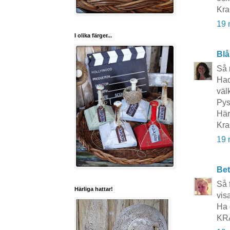
Kra
19 
I olika färger...
Blå
Så 
Had
väl
Pys
Här
Kra
19 
Bet
Så f
Härliga hattar!
visa
Ha d
KR