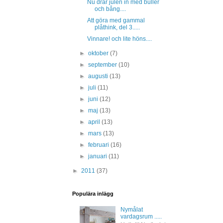
Nu drar julen in med buller
och bång....
Att göra med gammal
plåthink, del 3.....
Vinnare! och lite höns....
►
oktober
(7)
►
september
(10)
►
augusti
(13)
►
juli
(11)
►
juni
(12)
►
maj
(13)
►
april
(13)
►
mars
(13)
►
februari
(16)
►
januari
(11)
►
2011
(37)
Populära inlägg
Nymålat
vardagsrum .....