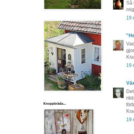
Så 
mig
19 
"He
Vad
gjo
Kr
19 
Vä
Det
rik
Knoppbräda...
för
Kra
19 