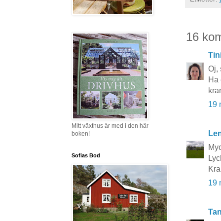
16 ko
Tin
Oj, 
Ha 
kra
19 
Mitt växthus är med i den här
Le
boken!
Myck
Sofias Bod
Lyc
Kr
19 
Tan