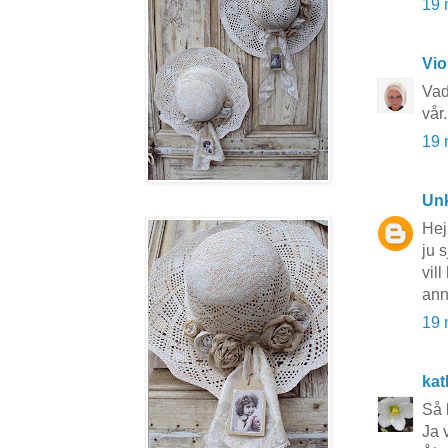
19 
Vio
Vad
vår
19 
Un
Hej
ju 
vill
ann
19 
kat
Så k
Ja 