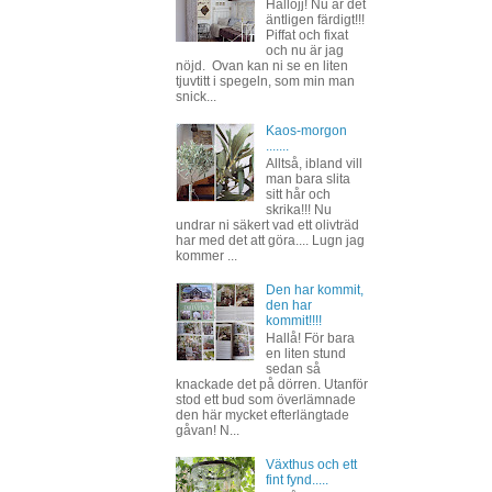
Hallojj! Nu är det
äntligen färdigt!!!
Piffat och fixat
och nu är jag
nöjd. Ovan kan ni se en liten
tjuvtitt i spegeln, som min man
snick...
Kaos-morgon
.......
Alltså, ibland vill
man bara slita
sitt hår och
skrika!!! Nu
undrar ni säkert vad ett olivträd
har med det att göra.... Lugn jag
kommer ...
Den har kommit,
den har
kommit!!!!
Hallå! För bara
en liten stund
sedan så
knackade det på dörren. Utanför
stod ett bud som överlämnade
den här mycket efterlängtade
gåvan! N...
Växthus och ett
fint fynd.....