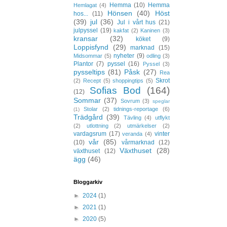
Hemma
(10)
Hemma
Hemlagat
(4)
Hönsen
(40)
Höst
hos...
(11)
(39)
jul
(36)
Jul i vårt hus
(21)
julpyssel
(19)
kakfat
(2)
Kaninen
(3)
kransar
(32)
köket
(9)
Loppisfynd
(29)
marknad
(15)
nyheter
(9)
Midsommar
(5)
odling
(3)
Plantor
(7)
pyssel
(16)
Pyssel
(3)
pysseltips
(81)
Påsk
(27)
Rea
Skrot
(2)
Recept
(5)
shoppingtips
(5)
Sofias Bod
(164)
(12)
Sommar
(37)
Sovrum
(3)
speglar
Stolar
(2)
tidnings-reportage
(6)
(1)
Trädgård
(39)
Tävling
(4)
utflykt
(2)
utlottning
(2)
utmärkelser
(2)
vardagsrum
(17)
vinter
veranda
(4)
vår
(85)
(10)
vårmarknad
(12)
Växthuset
(28)
växthuset
(12)
ägg
(46)
Bloggarkiv
►
2024
(1)
►
2021
(1)
►
2020
(5)