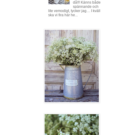
då!!! Känns både
spännande och
lite vemodigt, tycker jag.... I kväll
ska vi fira här he...