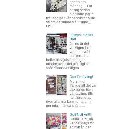
har en bra
måndag.... För
ett tag sedan
plockade jag in
lite taggiga Slånbärkvistar. Ville
se om de kunde slå ut inne...
Oc...
Julmys i Sofias
Bod...
Ja, nu är det
verkligen jul i
varenda vrå i
butiken.. Inte
heller blev julstämningen
mindre av att det plötsligt kom
snö! Känns verkligen ...
Dax för tävling!
Morsning!
Tänkte att det var
dax för en liten
vår-tävling. Blir
helt förundrad
över alla fina kommentarer ni
ger mig, ni är så snälla!...
Gott Nytt År!!!!!
Hallå! Ja ni, då
var det dags för
ett nytt år igen