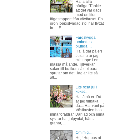
Hallå alla
härliga! Tänkte
att det var dags
med en liten
lägesrapport från växthuset. En
grön loppisfyndad stol har flyttat
in..... E...
Färgskygga
ombedes
blunda.....
Hallå där på er!
Just nu är jag
mitt uppe i en
massa målande. Tillverkar
saker till butiken så det bara
sprutar om det! Jag är lite så
att...
Lite rosa jul i
köket......
Hallå på er! Då
är jag tillbaka
då.... Har varit på
Västkusten hos
mina föräldrar. Där jag och mina
systrar har julpyntat, hämtat
granar, ...
Om mig......
Hej! Hoppas ni