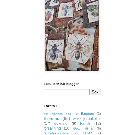
Leta i den här bloggen
Etiketter
Barnrum
(3)
alla hjärtans dag
(1)
Blommor
(85)
buketter
Bröllop
(1)
(17)
dukning
(9)
Familj
(12)
försäljning
(10)
Gott nytt år
(6)
Hallen
(7)
Gravdekorationer
(2)