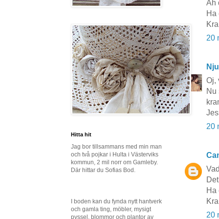
Åh 
Ha 
Kra
20 
Nju
Oj,
Nu 
kra
Jes
20 
Hitta hit
Jag bor tillsammans med min man
och två pojkar i Hulta i Västerviks
Cam
kommun, 2 mil norr om Gamleby.
Vad
Där hittar du Sofias Bod.
Det 
Ha 
Kra
I boden kan du fynda nytt hantverk
och gamla ting, möbler, mysigt
20 
pyssel, blommor och plantor av