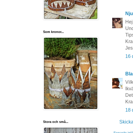
Nju
Hej 
Und
Som kronor...
Tip
Kra
Jes
16 
Bla
Vilk
Ikv
Det 
Kra
18 
Skick
Stora och små...
Senaste inl