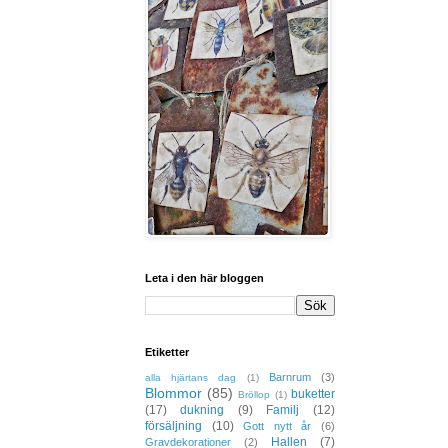
Leta i den här bloggen
Etiketter
Barnrum
(3)
alla hjärtans dag
(1)
Blommor
(85)
buketter
Bröllop
(1)
(17)
dukning
(9)
Familj
(12)
försäljning
(10)
Gott nytt år
(6)
Hallen
(7)
Gravdekorationer
(2)