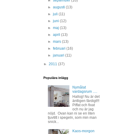
►
september
(10)
►
augusti
(13)
►
juli
(11)
►
juni
(12)
►
maj
(13)
►
april
(13)
►
mars
(13)
►
februari
(16)
►
januari
(11)
►
2011
(37)
Populära inlägg
Nymålat
vardagsrum .....
Hallojj! Nu är det
äntligen färdigt!!!
Piffat och fixat
och nu är jag
nöjd. Ovan kan ni se en liten
tjuvtitt i spegeln, som min man
snick...
Kaos-morgon