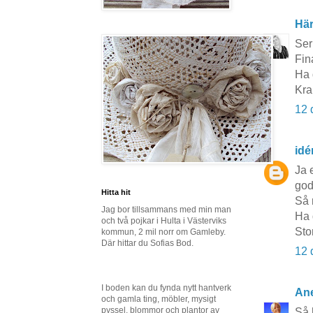
Här
Ser
Fin
Ha 
Kra
12 
idé
Ja 
god
Hitta hit
Så 
Jag bor tillsammans med min man
Ha 
och två pojkar i Hulta i Västerviks
Sto
kommun, 2 mil norr om Gamleby.
Där hittar du Sofias Bod.
12 
I boden kan du fynda nytt hantverk
Ane
och gamla ting, möbler, mysigt
pyssel, blommor och plantor av
Så h