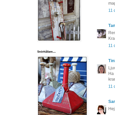
ma
11 
Tan
Ren
Kra
11 
Snörhållare....
Tin
Lju
Ha 
kra
11 
San
Hej