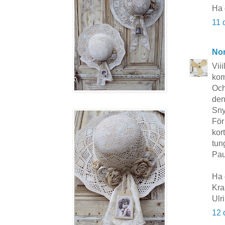
Ha 
11 
No
Viii
kom
Och
den
Sny
För
kor
tung
Pau
Ha 
Kra
Ulr
12 