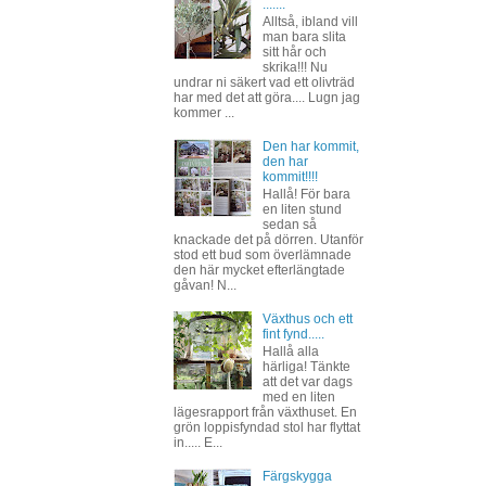
.......
Alltså, ibland vill
man bara slita
sitt hår och
skrika!!! Nu
undrar ni säkert vad ett olivträd
har med det att göra.... Lugn jag
kommer ...
Den har kommit,
den har
kommit!!!!
Hallå! För bara
en liten stund
sedan så
knackade det på dörren. Utanför
stod ett bud som överlämnade
den här mycket efterlängtade
gåvan! N...
Växthus och ett
fint fynd.....
Hallå alla
härliga! Tänkte
att det var dags
med en liten
lägesrapport från växthuset. En
grön loppisfyndad stol har flyttat
in..... E...
Färgskygga