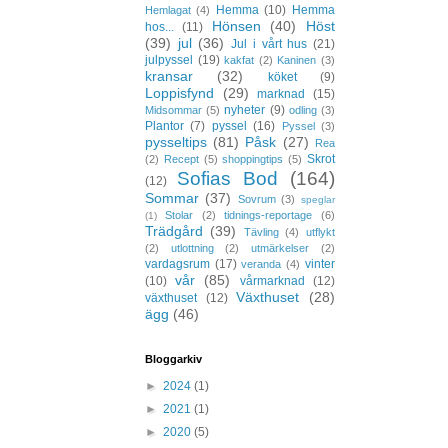
Hemma
(10)
Hemma
Hemlagat
(4)
Hönsen
(40)
Höst
hos...
(11)
(39)
jul
(36)
Jul i vårt hus
(21)
julpyssel
(19)
kakfat
(2)
Kaninen
(3)
kransar
(32)
köket
(9)
Loppisfynd
(29)
marknad
(15)
nyheter
(9)
Midsommar
(5)
odling
(3)
Plantor
(7)
pyssel
(16)
Pyssel
(3)
pysseltips
(81)
Påsk
(27)
Rea
Skrot
(2)
Recept
(5)
shoppingtips
(5)
Sofias Bod
(164)
(12)
Sommar
(37)
Sovrum
(3)
speglar
Stolar
(2)
tidnings-reportage
(6)
(1)
Trädgård
(39)
Tävling
(4)
utflykt
(2)
utlottning
(2)
utmärkelser
(2)
vardagsrum
(17)
vinter
veranda
(4)
vår
(85)
(10)
vårmarknad
(12)
Växthuset
(28)
växthuset
(12)
ägg
(46)
Bloggarkiv
►
2024
(1)
►
2021
(1)
►
2020
(5)