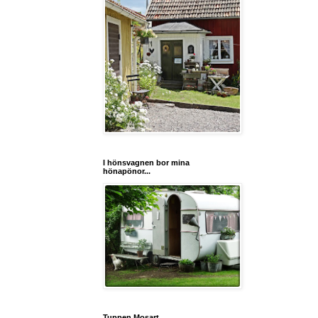
I hönsvagnen bor mina
hönapönor...
Tuppen Mosart