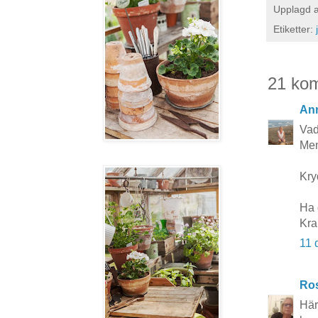
Upplagd 
Etiketter:
21 ko
Ann
Vad
Men 
Kry
Ha d
Kra
11 
Ros
Här