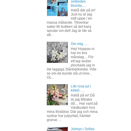
ombedes
blunda.....
Hallå där på er!
Just nu är jag
mitt uppe i en
massa målande. Tillverkar
saker till butiken så det bara
sprutar om det! Jag är lite så
att...
Om mig......
Hej! Hoppas ni
har en bra
måndag.... För
ett tag sedan
plockade jag in
lite taggiga Slånbärkvistar. Ville
se om de kunde slå ut inne...
Oc...
Lite rosa jul i
köket......
Hallå på er! Då
är jag tillbaka
då.... Har varit på
Västkusten hos
mina föräldrar. Där jag och mina
systrar har julpyntat, hämtat
granar, ...
Julmys i Sofias