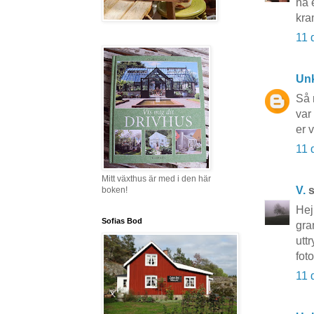
ha 
kra
11 
Un
Så 
var
er 
11 
Mitt växthus är med i den här
V.
s
boken!
Hej
Sofias Bod
gra
utt
fot
11 