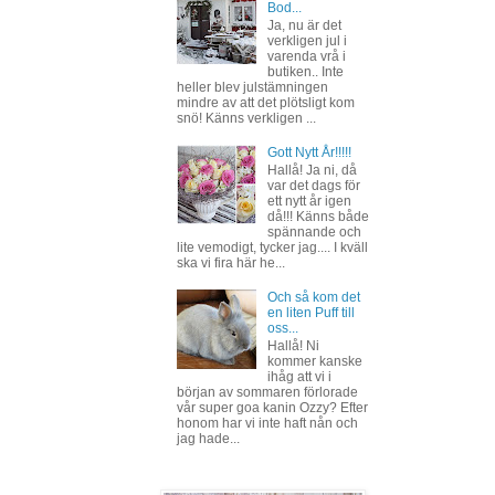
Bod...
Ja, nu är det
verkligen jul i
varenda vrå i
butiken.. Inte
heller blev julstämningen
mindre av att det plötsligt kom
snö! Känns verkligen ...
Gott Nytt År!!!!!
Hallå! Ja ni, då
var det dags för
ett nytt år igen
då!!! Känns både
spännande och
lite vemodigt, tycker jag.... I kväll
ska vi fira här he...
Och så kom det
en liten Puff till
oss...
Hallå! Ni
kommer kanske
ihåg att vi i
början av sommaren förlorade
vår super goa kanin Ozzy? Efter
honom har vi inte haft nån och
jag hade...