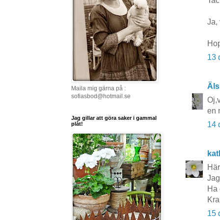
Tac
Ja,
Hop
13 
Äls
Maila mig gärna på :
sofiasbod@hotmail.se
Oj,
en 
Jag gillar att göra saker i gammal
14 
plåt!
kat
Här
Jag 
Ha 
Kra
15 