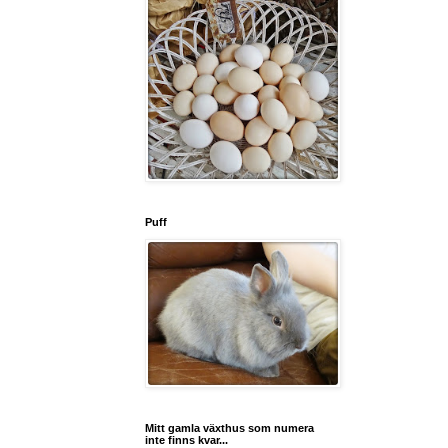
Puff
Mitt gamla växthus som numera
inte finns kvar...