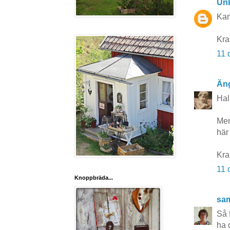
Un
Kan
Kram
11 
Äng
Hal
Men
här
Kra
11 
Knoppbräda...
sa
Så f
ha 