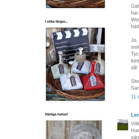
Gah
har
Wow
I olika färger...
härl
Jo,
snö
Tyck
tur
så! 
Stor
Sa
11 
Le
Härliga hattar!
Vilk
Har
vän