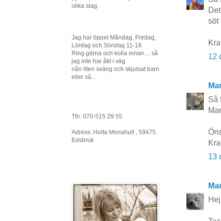
olika slag.
Det 
söt
Jag har öppet Måndag, Fredag,
Kr
Lördag och Söndag 11-18
Ring gärna och kolla innan.... så
12 
jag inte har åkt i väg
nån liten sväng och skjutsat barn
eller så...
Mar
Så f
Man
Tfn: 070-515 29 55
Öns
Adress: Hulta Monahult , 59475
Edsbruk
Kra
13 
Mar
Hej