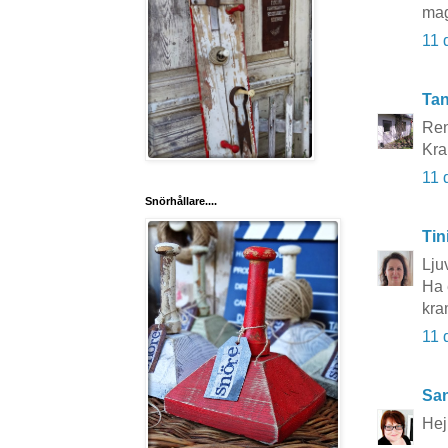
ma
11 
Tan
Ren
Kra
11 
Snörhållare....
Tin
Lju
Ha 
kra
11 
San
Hej