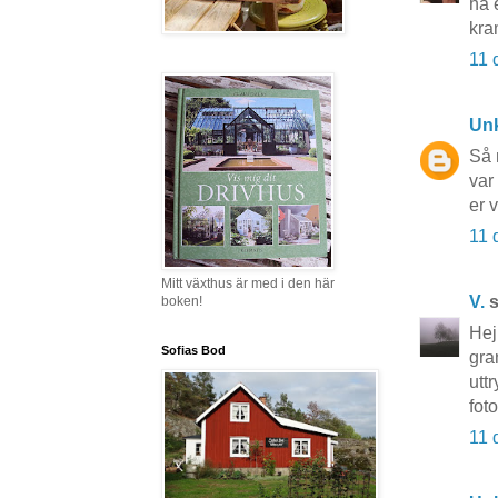
ha 
kra
11 
Un
Så 
var
er 
11 
Mitt växthus är med i den här
V.
s
boken!
Hej
Sofias Bod
gra
utt
fot
11 