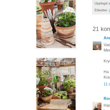
Upplagd 
Etiketter:
21 ko
Ann
Vad
Men 
Kry
Ha d
Kra
11 
Ros
Här