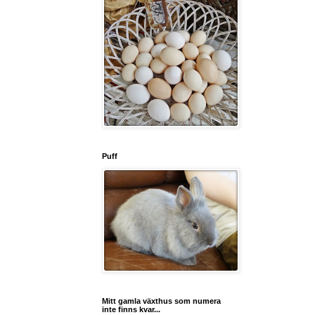
Puff
Mitt gamla växthus som numera
inte finns kvar...