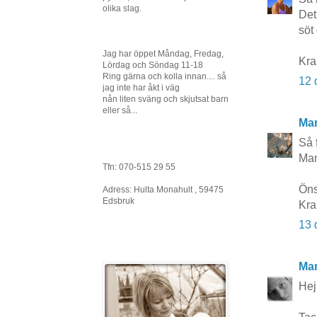
olika slag.
Det 
söt
Jag har öppet Måndag, Fredag,
Kr
Lördag och Söndag 11-18
Ring gärna och kolla innan.... så
12 
jag inte har åkt i väg
nån liten sväng och skjutsat barn
eller så...
Mar
Så f
Man
Tfn: 070-515 29 55
Öns
Adress: Hulta Monahult , 59475
Edsbruk
Kra
13 
Mar
Hej