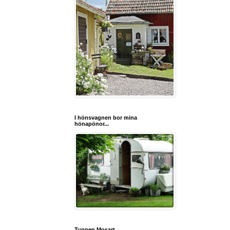
I hönsvagnen bor mina
hönapönor...
Tuppen Mosart