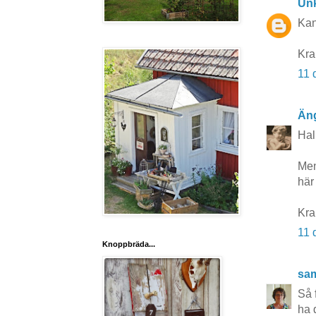
Un
Kan
Kram
11 
Äng
Hal
Men
här
Kra
11 
Knoppbräda...
sa
Så f
ha 