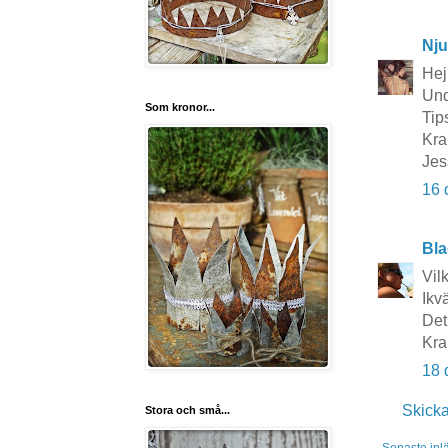
Nju
Hej 
Und
Som kronor...
Tip
Kra
Jes
16 
Bla
Vilk
Ikv
Det 
Kra
18 
Skick
Stora och små...
Senaste inl