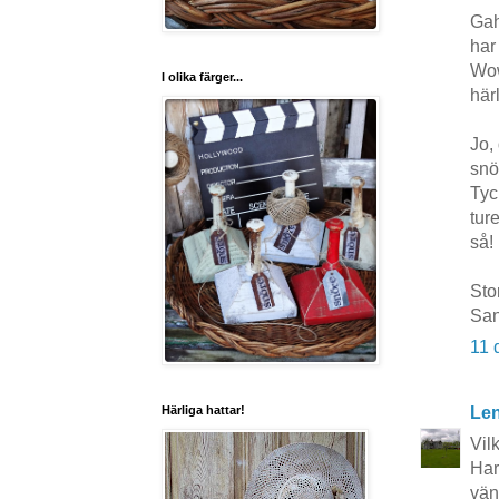
Gah
har
Wow
I olika färger...
härl
Jo,
snö
Tyck
tur
så! 
Stor
Sa
11 
Le
Härliga hattar!
Vilk
Har
vän