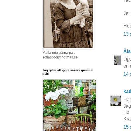
Tac
Ja,
Hop
13 
Äls
Maila mig gärna på :
sofiasbod@hotmail.se
Oj,
en 
Jag gillar att göra saker i gammal
14 
plåt!
kat
Här
Jag 
Ha 
Kra
15 