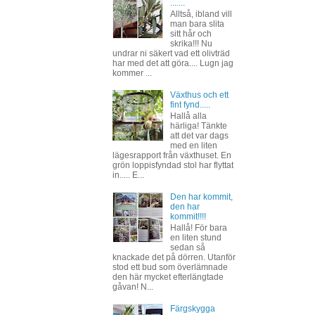
.......
Alltså, ibland vill
man bara slita
sitt hår och
skrika!!! Nu
undrar ni säkert vad ett olivträd
har med det att göra.... Lugn jag
kommer ...
Växthus och ett
fint fynd.....
Hallå alla
härliga! Tänkte
att det var dags
med en liten
lägesrapport från växthuset. En
grön loppisfyndad stol har flyttat
in..... E...
Den har kommit,
den har
kommit!!!!
Hallå! För bara
en liten stund
sedan så
knackade det på dörren. Utanför
stod ett bud som överlämnade
den här mycket efterlängtade
gåvan! N...
Färgskygga