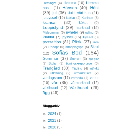
Hemma
(10)
Hemma
Hemlagat
(4)
Hönsen
(40)
Höst
hos...
(11)
(39)
jul
(36)
Jul i vårt hus
(21)
julpyssel
(19)
kakfat
(2)
Kaninen
(3)
kransar
(32)
köket
(9)
Loppisfynd
(29)
marknad
(15)
nyheter
(9)
Midsommar
(5)
odling
(3)
Plantor
(7)
pyssel
(16)
Pyssel
(3)
pysseltips
(81)
Påsk
(27)
Rea
Skrot
(2)
Recept
(5)
shoppingtips
(5)
Sofias Bod
(164)
(12)
Sommar
(37)
Sovrum
(3)
speglar
Stolar
(2)
tidnings-reportage
(6)
(1)
Trädgård
(39)
Tävling
(4)
utflykt
(2)
utlottning
(2)
utmärkelser
(2)
vardagsrum
(17)
vinter
veranda
(4)
vår
(85)
(10)
vårmarknad
(12)
Växthuset
(28)
växthuset
(12)
ägg
(46)
Bloggarkiv
►
2024
(1)
►
2021
(1)
►
2020
(5)