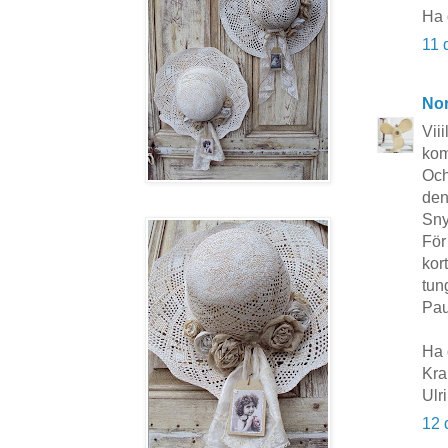
Ha 
11 
No
Viii
kom
Och
den
Sny
För
kor
tung
Pau
Ha 
Kra
Ulr
12 