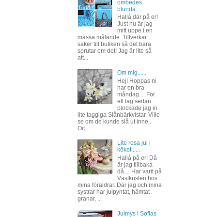
ombedes
blunda.....
Hallå där på er!
Just nu är jag
mitt uppe i en
massa målande. Tillverkar
saker till butiken så det bara
sprutar om det! Jag är lite så
att...
Om mig......
Hej! Hoppas ni
har en bra
måndag.... För
ett tag sedan
plockade jag in
lite taggiga Slånbärkvistar. Ville
se om de kunde slå ut inne...
Oc...
Lite rosa jul i
köket......
Hallå på er! Då
är jag tillbaka
då.... Har varit på
Västkusten hos
mina föräldrar. Där jag och mina
systrar har julpyntat, hämtat
granar, ...
Julmys i Sofias