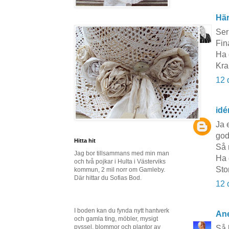
Här
Ser
Fin
Ha 
Kra
12 
idé
Ja 
god
Hitta hit
Så 
Jag bor tillsammans med min man
Ha 
och två pojkar i Hulta i Västerviks
Sto
kommun, 2 mil norr om Gamleby.
Där hittar du Sofias Bod.
12 
I boden kan du fynda nytt hantverk
Ane
och gamla ting, möbler, mysigt
pyssel, blommor och plantor av
Så h