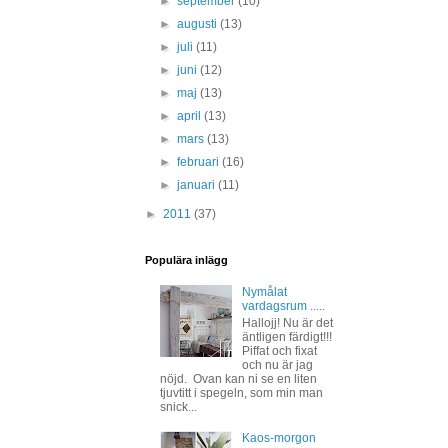
►
september
(10)
►
augusti
(13)
►
juli
(11)
►
juni
(12)
►
maj
(13)
►
april
(13)
►
mars
(13)
►
februari
(16)
►
januari
(11)
►
2011
(37)
Populära inlägg
Nymålat
vardagsrum .....
Hallojj! Nu är det
äntligen färdigt!!!
Piffat och fixat
och nu är jag
nöjd. Ovan kan ni se en liten
tjuvtitt i spegeln, som min man
snick...
Kaos-morgon