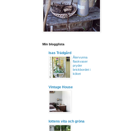
Min blogglista
Isas Trädgård
Återvunna
flaskvaser
pryder
brickbordet i
köket
Vintage House
lottens vita och gröna