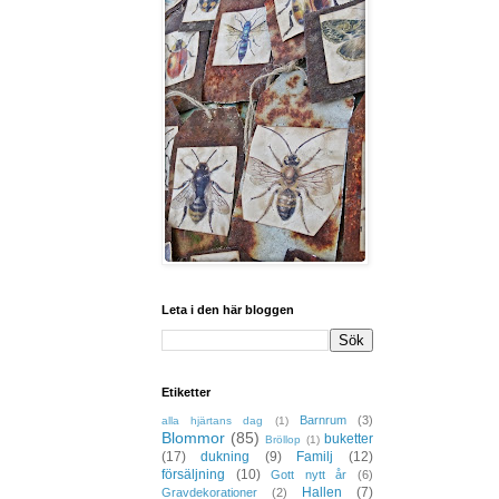
Leta i den här bloggen
Etiketter
Barnrum
(3)
alla hjärtans dag
(1)
Blommor
(85)
buketter
Bröllop
(1)
(17)
dukning
(9)
Familj
(12)
försäljning
(10)
Gott nytt år
(6)
Hallen
(7)
Gravdekorationer
(2)