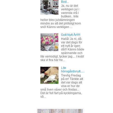
Bod...
Ja, nu är det
verkligen jul i
varenda vrå i
butiken.. Inte
heller blev julstämningen
mindre av att det plötsligt kom
snö! Känns verkligen ...
Gott Nytt År!!!!!
Hallå! Ja ni, då
var det dags för
ett nytt år igen
då!!! Känns både
spännande och
lite vemodigt, tycker jag.... I kväll
ska vi fira här he...
Lite
hönsgårdsnytt.....
Trevlig Fredag
på er! Tänkte att
det var dags att
visa er hur de
små liven växer och frodas...
Det är full fart på kycklingarna,
så...