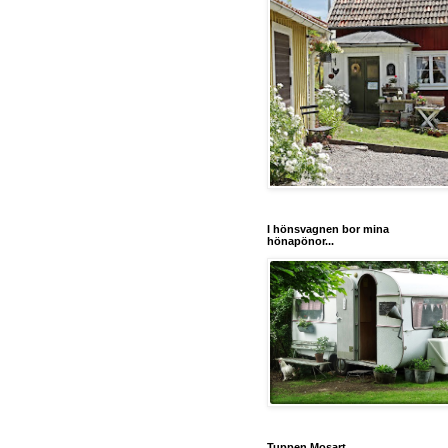
I hönsvagnen bor mina
hönapönor...
Tuppen Mosart