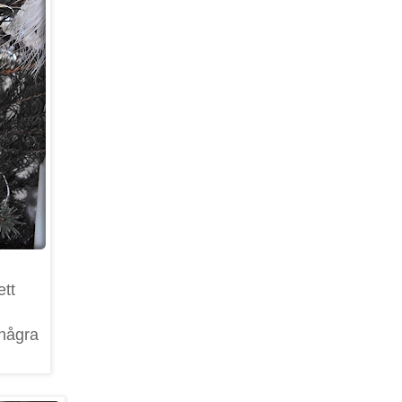
ett
 några