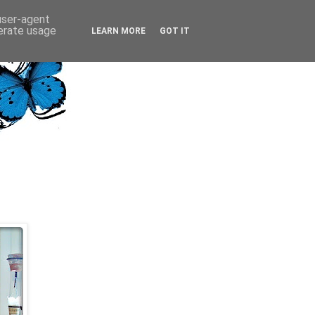
 user-agent
nerate usage
LEARN MORE
GOT IT