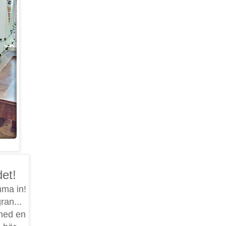
det!
mma in!
ran...
 med en