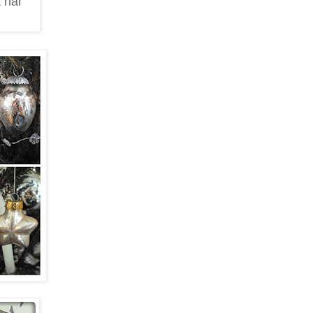
å här
!