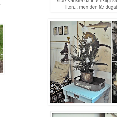
stor! Kanske då inte riktigt s
a
liten... men den får duga