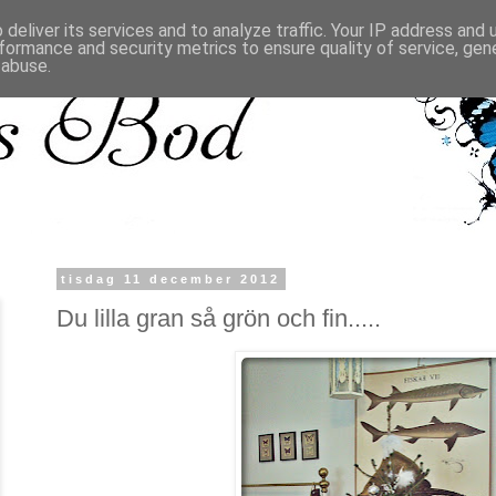
deliver its services and to analyze traffic. Your IP address and
formance and security metrics to ensure quality of service, ge
 abuse.
tisdag 11 december 2012
Du lilla gran så grön och fin.....