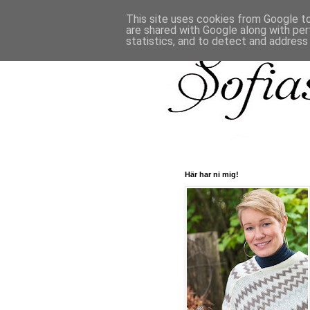
This site uses cookies from Google to 
are shared with Google along with per
statistics, and to detect and address
Här har ni mig!