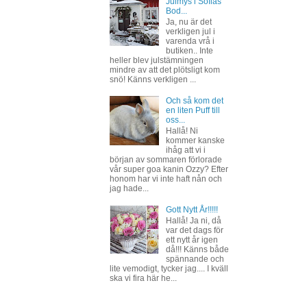
Julmys i Sofias
Bod...
Ja, nu är det
verkligen jul i
varenda vrå i
butiken.. Inte
heller blev julstämningen
mindre av att det plötsligt kom
snö! Känns verkligen ...
Och så kom det
en liten Puff till
oss...
Hallå! Ni
kommer kanske
ihåg att vi i
början av sommaren förlorade
vår super goa kanin Ozzy? Efter
honom har vi inte haft nån och
jag hade...
Gott Nytt År!!!!!
Hallå! Ja ni, då
var det dags för
ett nytt år igen
då!!! Känns både
spännande och
lite vemodigt, tycker jag.... I kväll
ska vi fira här he...