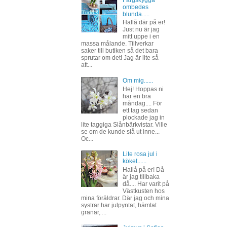
Färgskygga
ombedes
blunda.....
Hallå där på er!
Just nu är jag
mitt uppe i en
massa målande. Tillverkar
saker till butiken så det bara
sprutar om det! Jag är lite så
att...
Om mig......
Hej! Hoppas ni
har en bra
måndag.... För
ett tag sedan
plockade jag in
lite taggiga Slånbärkvistar. Ville
se om de kunde slå ut inne...
Oc...
Lite rosa jul i
köket......
Hallå på er! Då
är jag tillbaka
då.... Har varit på
Västkusten hos
mina föräldrar. Där jag och mina
systrar har julpyntat, hämtat
granar, ...