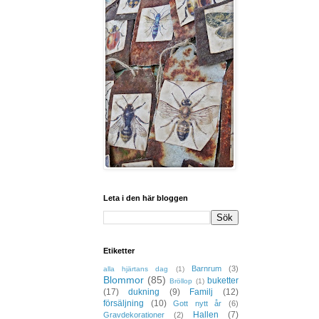
Leta i den här bloggen
Etiketter
Barnrum
(3)
alla hjärtans dag
(1)
Blommor
(85)
buketter
Bröllop
(1)
(17)
dukning
(9)
Familj
(12)
försäljning
(10)
Gott nytt år
(6)
Hallen
(7)
Gravdekorationer
(2)