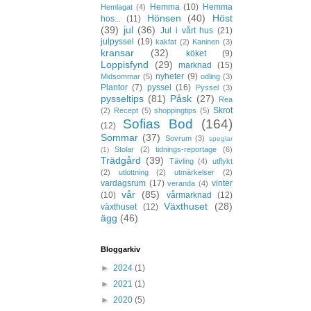
Hemma
(10)
Hemma
Hemlagat
(4)
Hönsen
(40)
Höst
hos...
(11)
(39)
jul
(36)
Jul i vårt hus
(21)
julpyssel
(19)
kakfat
(2)
Kaninen
(3)
kransar
(32)
köket
(9)
Loppisfynd
(29)
marknad
(15)
nyheter
(9)
Midsommar
(5)
odling
(3)
Plantor
(7)
pyssel
(16)
Pyssel
(3)
pysseltips
(81)
Påsk
(27)
Rea
Skrot
(2)
Recept
(5)
shoppingtips
(5)
Sofias Bod
(164)
(12)
Sommar
(37)
Sovrum
(3)
speglar
Stolar
(2)
tidnings-reportage
(6)
(1)
Trädgård
(39)
Tävling
(4)
utflykt
(2)
utlottning
(2)
utmärkelser
(2)
vardagsrum
(17)
vinter
veranda
(4)
vår
(85)
(10)
vårmarknad
(12)
Växthuset
(28)
växthuset
(12)
ägg
(46)
Bloggarkiv
►
2024
(1)
►
2021
(1)
►
2020
(5)