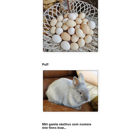
Puff
Mitt gamla växthus som numera
inte finns kvar...