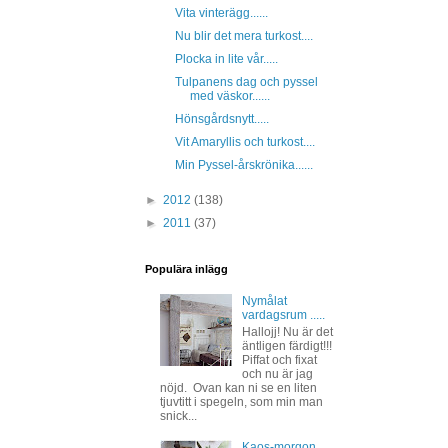
Vita vinterägg......
Nu blir det mera turkost....
Plocka in lite vår.....
Tulpanens dag och pyssel
med väskor......
Hönsgårdsnytt.....
Vit Amaryllis och turkost....
Min Pyssel-årskrönika......
►
2012
(138)
►
2011
(37)
Populära inlägg
Nymålat
vardagsrum .....
Hallojj! Nu är det
äntligen färdigt!!!
Piffat och fixat
och nu är jag
nöjd. Ovan kan ni se en liten
tjuvtitt i spegeln, som min man
snick...
Kaos-morgon