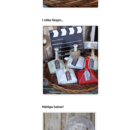
I olika färger...
Härliga hattar!