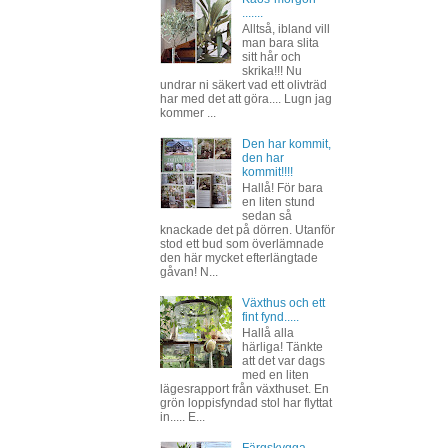
.......
Alltså, ibland vill
man bara slita
sitt hår och
skrika!!! Nu
undrar ni säkert vad ett olivträd
har med det att göra.... Lugn jag
kommer ...
Den har kommit,
den har
kommit!!!!
Hallå! För bara
en liten stund
sedan så
knackade det på dörren. Utanför
stod ett bud som överlämnade
den här mycket efterlängtade
gåvan! N...
Växthus och ett
fint fynd.....
Hallå alla
härliga! Tänkte
att det var dags
med en liten
lägesrapport från växthuset. En
grön loppisfyndad stol har flyttat
in..... E...