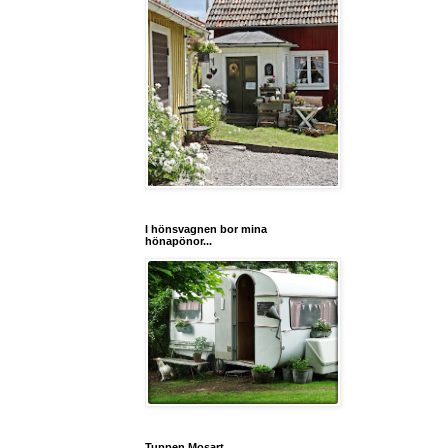
I hönsvagnen bor mina
hönapönor...
Tuppen Mosart