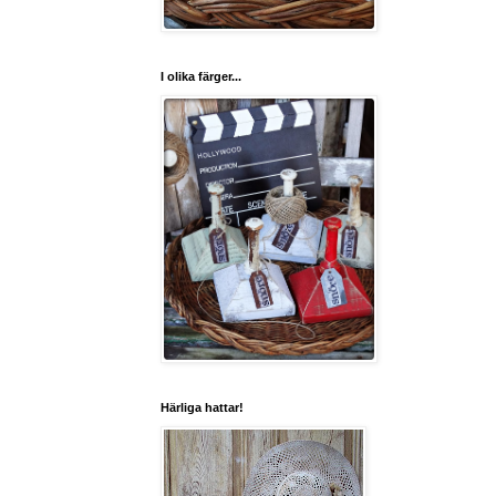
I olika färger...
Härliga hattar!