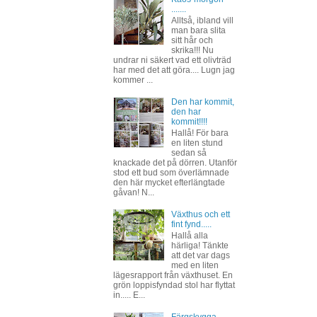
.......
Alltså, ibland vill
man bara slita
sitt hår och
skrika!!! Nu
undrar ni säkert vad ett olivträd
har med det att göra.... Lugn jag
kommer ...
Den har kommit,
den har
kommit!!!!
Hallå! För bara
en liten stund
sedan så
knackade det på dörren. Utanför
stod ett bud som överlämnade
den här mycket efterlängtade
gåvan! N...
Växthus och ett
fint fynd.....
Hallå alla
härliga! Tänkte
att det var dags
med en liten
lägesrapport från växthuset. En
grön loppisfyndad stol har flyttat
in..... E...