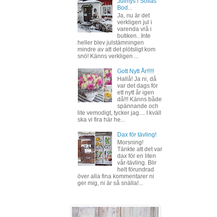
Julmys i Sofias
Bod...
Ja, nu är det
verkligen jul i
varenda vrå i
butiken.. Inte
heller blev julstämningen
mindre av att det plötsligt kom
snö! Känns verkligen ...
Gott Nytt År!!!!!
Hallå! Ja ni, då
var det dags för
ett nytt år igen
då!!! Känns både
spännande och
lite vemodigt, tycker jag.... I kväll
ska vi fira här he...
Dax för tävling!
Morsning!
Tänkte att det var
dax för en liten
vår-tävling. Blir
helt förundrad
över alla fina kommentarer ni
ger mig, ni är så snälla!...