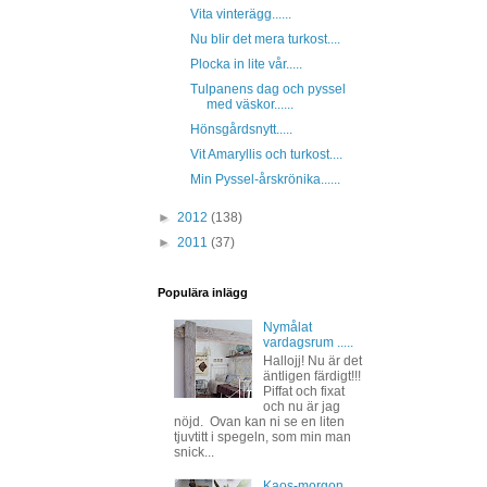
Vita vinterägg......
Nu blir det mera turkost....
Plocka in lite vår.....
Tulpanens dag och pyssel
med väskor......
Hönsgårdsnytt.....
Vit Amaryllis och turkost....
Min Pyssel-årskrönika......
►
2012
(138)
►
2011
(37)
Populära inlägg
Nymålat
vardagsrum .....
Hallojj! Nu är det
äntligen färdigt!!!
Piffat och fixat
och nu är jag
nöjd. Ovan kan ni se en liten
tjuvtitt i spegeln, som min man
snick...
Kaos-morgon