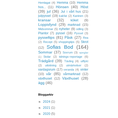
Hemma
(10)
Hemma
Hemlagat
(4)
Hönsen
(40)
Höst
hos...
(11)
(39)
jul
(36)
Jul i vårt hus
(21)
julpyssel
(19)
kakfat
(2)
Kaninen
(3)
kransar
(32)
köket
(9)
Loppisfynd
(29)
marknad
(15)
nyheter
(9)
Midsommar
(5)
odling
(3)
Plantor
(7)
pyssel
(16)
Pyssel
(3)
pysseltips
(81)
Påsk
(27)
Rea
Skrot
(2)
Recept
(5)
shoppingtips
(5)
Sofias Bod
(164)
(12)
Sommar
(37)
Sovrum
(3)
speglar
Stolar
(2)
tidnings-reportage
(6)
(1)
Trädgård
(39)
Tävling
(4)
utflykt
(2)
utlottning
(2)
utmärkelser
(2)
vardagsrum
(17)
vinter
veranda
(4)
vår
(85)
(10)
vårmarknad
(12)
Växthuset
(28)
växthuset
(12)
ägg
(46)
Bloggarkiv
►
2024
(1)
►
2021
(1)
►
2020
(5)