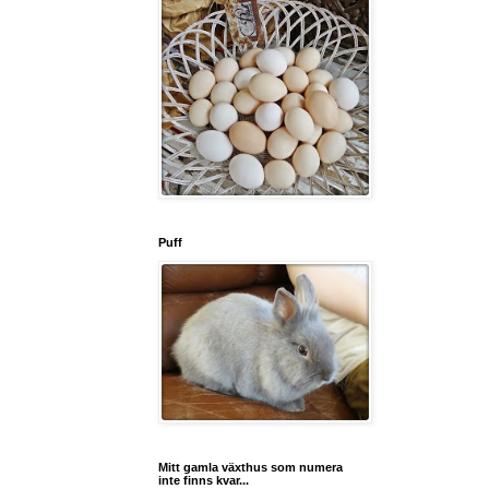
Puff
Mitt gamla växthus som numera
inte finns kvar...