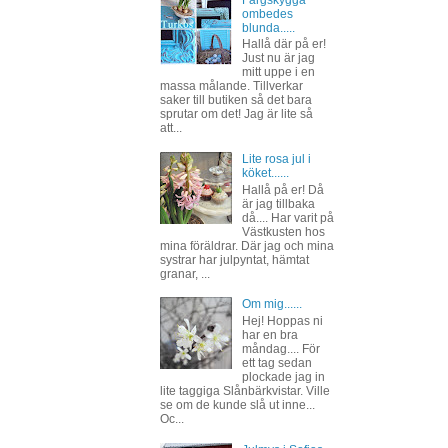
Färgskygga
ombedes
blunda.....
Hallå där på er!
Just nu är jag
mitt uppe i en
massa målande. Tillverkar
saker till butiken så det bara
sprutar om det! Jag är lite så
att...
Lite rosa jul i
köket......
Hallå på er! Då
är jag tillbaka
då.... Har varit på
Västkusten hos
mina föräldrar. Där jag och mina
systrar har julpyntat, hämtat
granar, ...
Om mig......
Hej! Hoppas ni
har en bra
måndag.... För
ett tag sedan
plockade jag in
lite taggiga Slånbärkvistar. Ville
se om de kunde slå ut inne...
Oc...