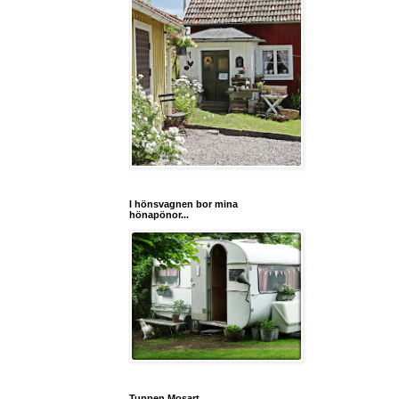
I hönsvagnen bor mina
hönapönor...
Tuppen Mosart