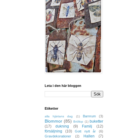
Leta i den här bloggen
Etiketter
Barnrum
(3)
alla hjärtans dag
(1)
Blommor
(85)
buketter
Bröllop
(1)
(17)
dukning
(9)
Familj
(12)
försäljning
(10)
Gott nytt år
(6)
Hallen
(7)
Gravdekorationer
(2)