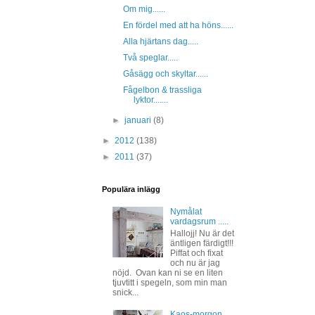
Om mig......
En fördel med att ha höns......
Alla hjärtans dag.....
Två speglar.....
Gåsägg och skyltar......
Fågelbon & trassliga
lyktor.......
►
januari
(8)
►
2012
(138)
►
2011
(37)
Populära inlägg
Nymålat
vardagsrum .....
Hallojj! Nu är det
äntligen färdigt!!!
Piffat och fixat
och nu är jag
nöjd. Ovan kan ni se en liten
tjuvtitt i spegeln, som min man
snick...
Kaos-morgon