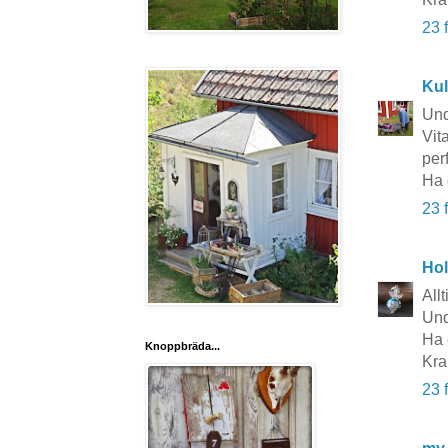
23 
Kul
Und
Vit
per
Ha 
23 
Hol
All
Und
Ha 
Knoppbräda...
Kra
23 