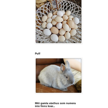
Puff
Mitt gamla växthus som numera
inte finns kvar...