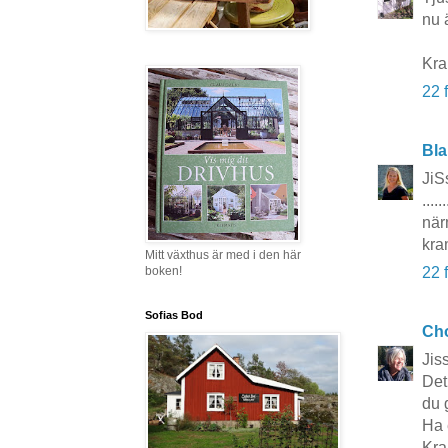
nu ä
Kra
22 
Bla
JiS
....
när
kra
Mitt växthus är med i den här
boken!
22 
Sofias Bod
Cho
Jis
Det
du g
Ha 
Kra