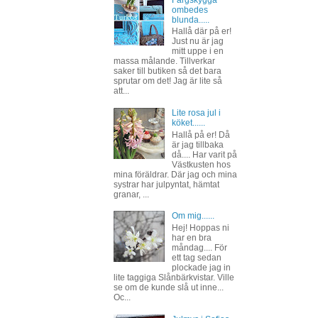
Färgskygga
ombedes
blunda.....
Hallå där på er!
Just nu är jag
mitt uppe i en
massa målande. Tillverkar
saker till butiken så det bara
sprutar om det! Jag är lite så
att...
Lite rosa jul i
köket......
Hallå på er! Då
är jag tillbaka
då.... Har varit på
Västkusten hos
mina föräldrar. Där jag och mina
systrar har julpyntat, hämtat
granar, ...
Om mig......
Hej! Hoppas ni
har en bra
måndag.... För
ett tag sedan
plockade jag in
lite taggiga Slånbärkvistar. Ville
se om de kunde slå ut inne...
Oc...