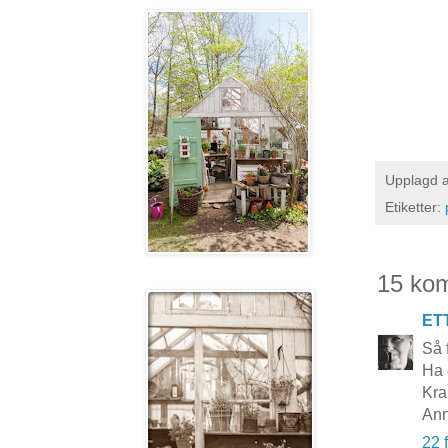
Upplagd 
Etiketter:
15 ko
ET
Så 
Ha 
Kra
Ann
22 