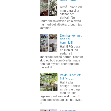
.......
Alltså, ibland vill
man bara slita
sitt hår och
skrika!!! Nu
undrar ni säkert vad ett olivträd
har med det att göra.... Lugn jag
kommer ...
Den har kommit,
den har
kommit!!!!
Hallå! För bara
en liten stund
sedan så
knackade det på dörren. Utanför
stod ett bud som överlämnade
den här mycket efterlängtade
gåvan! N...
Växthus och ett
fint fynd.....
Hallå alla
härliga! Tänkte
att det var dags
med en liten
lägesrapport från växthuset. En
grön loppisfyndad stol har flyttat
in..... E...