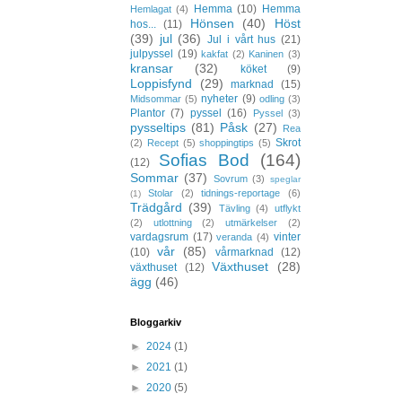
Hemma
(10)
Hemma
Hemlagat
(4)
Hönsen
(40)
Höst
hos...
(11)
(39)
jul
(36)
Jul i vårt hus
(21)
julpyssel
(19)
kakfat
(2)
Kaninen
(3)
kransar
(32)
köket
(9)
Loppisfynd
(29)
marknad
(15)
nyheter
(9)
Midsommar
(5)
odling
(3)
Plantor
(7)
pyssel
(16)
Pyssel
(3)
pysseltips
(81)
Påsk
(27)
Rea
Skrot
(2)
Recept
(5)
shoppingtips
(5)
Sofias Bod
(164)
(12)
Sommar
(37)
Sovrum
(3)
speglar
Stolar
(2)
tidnings-reportage
(6)
(1)
Trädgård
(39)
Tävling
(4)
utflykt
(2)
utlottning
(2)
utmärkelser
(2)
vardagsrum
(17)
vinter
veranda
(4)
vår
(85)
(10)
vårmarknad
(12)
Växthuset
(28)
växthuset
(12)
ägg
(46)
Bloggarkiv
►
2024
(1)
►
2021
(1)
►
2020
(5)