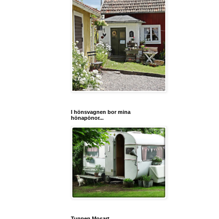
I hönsvagnen bor mina
hönapönor...
Tuppen Mosart