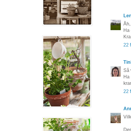
Le
Åh,
Ha 
Kra
22 
Tin
Så 
Ha 
kra
22 
Ann
Vil
Den