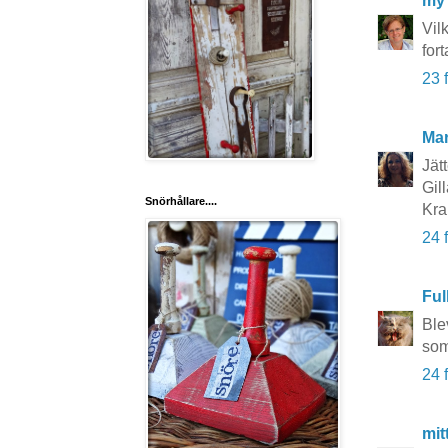
my
Vil
fort
23 
Mar
Jät
Gil
Snörhållare....
Kra
24 
Ful
Ble
som
24 
mit