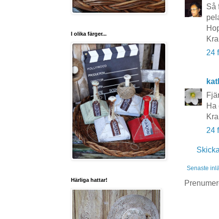
Så 
pel
Hop
I olika färger...
Kra
24 
kat
Fjä
Ha 
Kra
24 
Skick
Senaste inl
Härliga hattar!
Prenumer