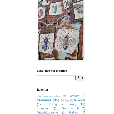
Leta i den här bloggen
Etiketter
Barnrum
(3)
alla hjärtans dag
(1)
Blommor
(85)
buketter
Bröllop
(1)
(17)
dukning
(9)
Familj
(12)
försäljning
(10)
Gott nytt år
(6)
Hallen
(7)
Gravdekorationer
(2)