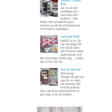
Julmys i Sofias
Bod...
Ja, nu är det
verkligen jul i
varenda vrå i
butiken.. Inte
heller blev julstämningen
mindre av att det plötsligt kom
snö! Känns verkligen ...
Gott Nytt År!!!!!
Hallå! Ja ni, då
var det dags för
ett nytt år igen
då!!! Känns både
spännande och
lite vemodigt, tycker jag.... I kväll
ska vi fira här he...
Dax för tävling!
Morsning!
Tänkte att det var
dax för en liten
vår-tävling. Blir
helt förundrad
över alla fina kommentarer ni
ger mig, ni är så snälla!...