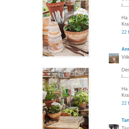
i.....
Ha 
Kr
22 
Ann
Vil
Den
i.....
Ha 
Kr
22 
Tan
Tju