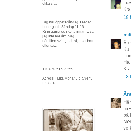
Tre
olika slag.
Kra
18 
Jag har öppet Måndag, Fredag,
Lördag och Söndag 11-18
Ring gärna och kolla innan.... så
mit
jag inte har åkt i väg
nån liten sväng och skjutsat barn
Åh 
eller så...
Kul
För
Ha 
Kra
Tfn: 070-515 29 55
18 
Adress: Hulta Monahult , 59475
Edsbruk
Äng
Här
mes
på 
Men
ver