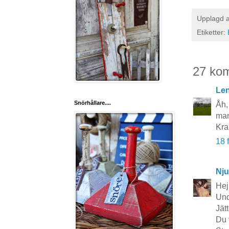
Upplagd 
Etiketter:
27 ko
Le
Snörhållare....
Åh,
man
Kr
18 
Nju
Hej
Und
Jät
Du 