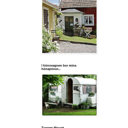
I hönsvagnen bor mina
hönapönor...
Tuppen Mosart