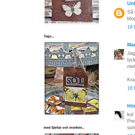
Un
Så 
blo
18 
Tags...
Mar
Jag
lyc
mel
Kr
18 
Hö
kul 
Pre
som
med fjärilar och insekter...