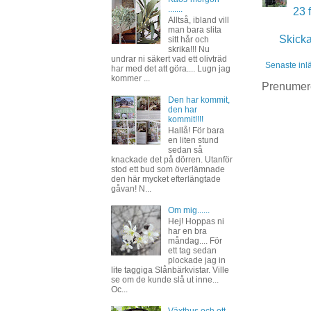
.......
23 
Alltså, ibland vill
man bara slita
Skick
sitt hår och
skrika!!! Nu
undrar ni säkert vad ett olivträd
Senaste inl
har med det att göra.... Lugn jag
kommer ...
Prenumer
Den har kommit,
den har
kommit!!!!
Hallå! För bara
en liten stund
sedan så
knackade det på dörren. Utanför
stod ett bud som överlämnade
den här mycket efterlängtade
gåvan! N...
Om mig......
Hej! Hoppas ni
har en bra
måndag.... För
ett tag sedan
plockade jag in
lite taggiga Slånbärkvistar. Ville
se om de kunde slå ut inne...
Oc...