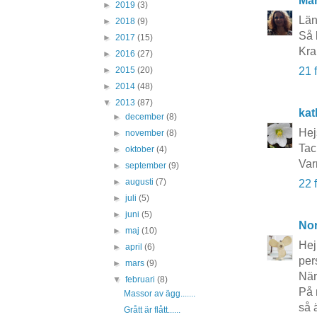
Mar
►
2019
(3)
Läng
►
2018
(9)
Så 
►
2017
(15)
Kra
►
2016
(27)
►
2015
(20)
21 
►
2014
(48)
▼
2013
(87)
kat
►
december
(8)
Hej
►
november
(8)
Tac
►
oktober
(4)
Var
►
september
(9)
►
augusti
(7)
22 
►
juli
(5)
►
juni
(5)
No
►
maj
(10)
Hej
►
april
(6)
per
►
mars
(9)
När
▼
februari
(8)
På 
Massor av ägg.......
så 
Grått är flått......