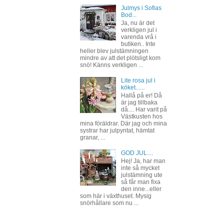
Julmys i Sofias
Bod...
Ja, nu är det
verkligen jul i
varenda vrå i
butiken.. Inte
heller blev julstämningen
mindre av att det plötsligt kom
snö! Känns verkligen ...
Lite rosa jul i
köket......
Hallå på er! Då
är jag tillbaka
då.... Har varit på
Västkusten hos
mina föräldrar. Där jag och mina
systrar har julpyntat, hämtat
granar, ...
GOD JUL....
Hej! Ja, har man
inte så mycket
julstämning ute
så får man fixa
den inne...eller
som här i växthuset. Mysig
snörhållare som nu ...