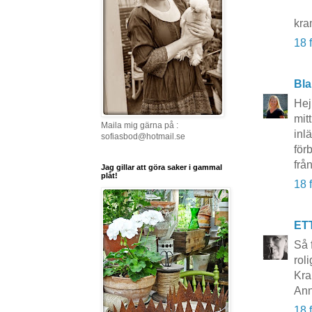
kra
18 
Bla
Hej
mit
Maila mig gärna på :
inl
sofiasbod@hotmail.se
för
frå
Jag gillar att göra saker i gammal
plåt!
18 
ET
Så 
rol
Kra
Ann
18 