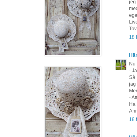
jeg
med
ege
Liv
Tov
18 
Här
Nu 
- J
Så 
jag
Men
- At
Ha 
Ann
18 