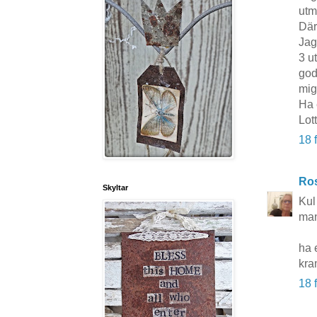
utm
Där
Jag
3 u
god
mig
Ha 
Lot
18 
Ros
Skyltar
Kul
man
ha 
kra
18 