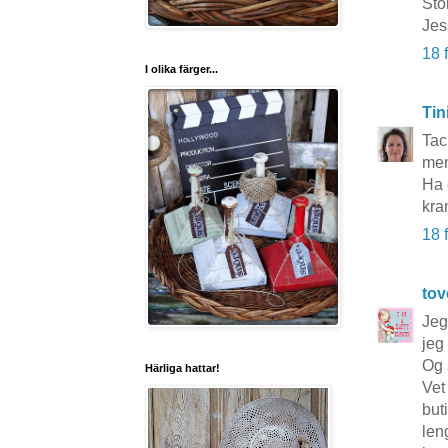
Stor
Jes
18 
I olika färger...
Tin
Tac
men
Ha 
kra
18 
to
Jeg
jeg
Og 
Härliga hattar!
Vet
but
leng