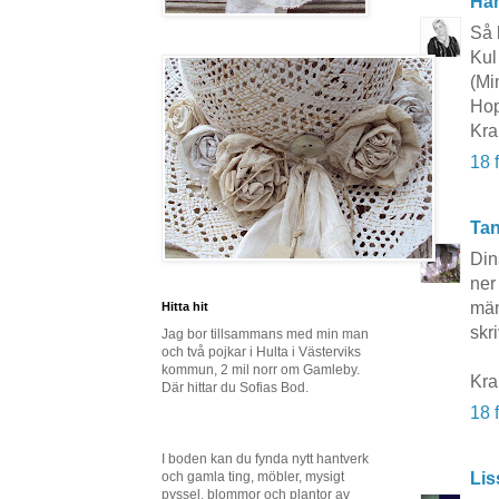
Här
Så k
Kul
(Mi
Hop
Kra
18 
Tan
Din
ner
män
Hitta hit
skr
Jag bor tillsammans med min man
och två pojkar i Hulta i Västerviks
kommun, 2 mil norr om Gamleby.
Kra
Där hittar du Sofias Bod.
18 
I boden kan du fynda nytt hantverk
och gamla ting, möbler, mysigt
Lis
pyssel, blommor och plantor av