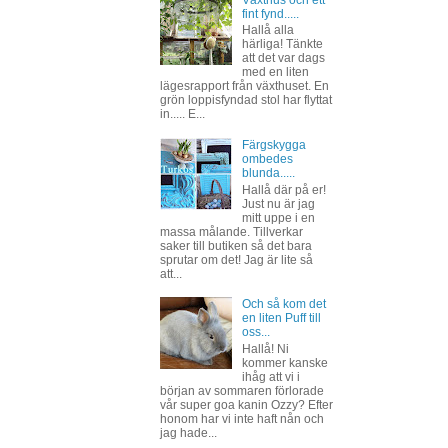
Växthus och ett
fint fynd.....
Hallå alla
härliga! Tänkte
att det var dags
med en liten
lägesrapport från växthuset. En
grön loppisfyndad stol har flyttat
in..... E...
Färgskygga
ombedes
blunda.....
Hallå där på er!
Just nu är jag
mitt uppe i en
massa målande. Tillverkar
saker till butiken så det bara
sprutar om det! Jag är lite så
att...
Och så kom det
en liten Puff till
oss...
Hallå! Ni
kommer kanske
ihåg att vi i
början av sommaren förlorade
vår super goa kanin Ozzy? Efter
honom har vi inte haft nån och
jag hade...