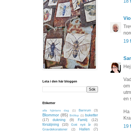
18 
Vio
Tre
nor
19 
San
Hej
Vad
Leta i den här bloggen
om 
utm
en 
Etiketter
Barnrum
(3)
alla hjärtans dag
(1)
Ha 
Blommor
(85)
buketter
Bröllop
(1)
Kr
(17)
dukning
(9)
Familj
(12)
försäljning
(10)
Gott nytt år
(6)
19 
Hallen
(7)
Gravdekorationer
(2)