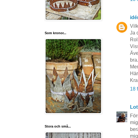
idé
Vil
Ja 
Som kronor...
Rol
Vis
Äve
bra
Men
Här
Kra
18 
Lot
För
mig
Stora och små...
ber
mig 