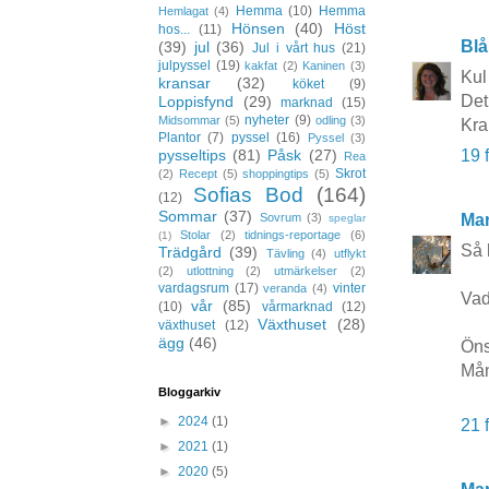
Hemma
(10)
Hemma
Hemlagat
(4)
Hönsen
(40)
Höst
hos...
(11)
Blå
(39)
jul
(36)
Jul i vårt hus
(21)
julpyssel
(19)
kakfat
(2)
Kaninen
(3)
Kul
kransar
(32)
köket
(9)
Det 
Loppisfynd
(29)
marknad
(15)
nyheter
(9)
Midsommar
(5)
odling
(3)
Kra
Plantor
(7)
pyssel
(16)
Pyssel
(3)
pysseltips
(81)
Påsk
(27)
19 
Rea
Skrot
(2)
Recept
(5)
shoppingtips
(5)
Sofias Bod
(164)
(12)
Sommar
(37)
Sovrum
(3)
Mar
speglar
Stolar
(2)
tidnings-reportage
(6)
(1)
Så 
Trädgård
(39)
Tävling
(4)
utflykt
(2)
utlottning
(2)
utmärkelser
(2)
vardagsrum
(17)
vinter
veranda
(4)
Vad
vår
(85)
(10)
vårmarknad
(12)
Växthuset
(28)
växthuset
(12)
ägg
(46)
Öns
Mån
Bloggarkiv
►
2024
(1)
21 
►
2021
(1)
►
2020
(5)