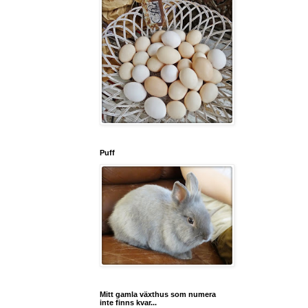
Puff
Mitt gamla växthus som numera
inte finns kvar...