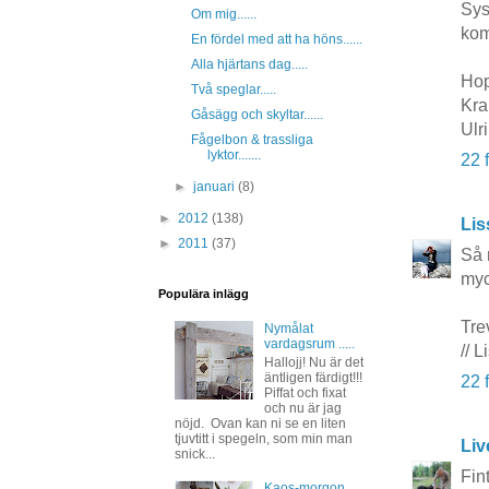
Sys
Om mig......
kom
En fördel med att ha höns......
Alla hjärtans dag.....
Hop
Två speglar.....
Kra
Gåsägg och skyltar......
Ulr
Fågelbon & trassliga
lyktor.......
22 
►
januari
(8)
►
2012
(138)
Li
►
2011
(37)
Så 
myc
Populära inlägg
Tre
Nymålat
vardagsrum .....
// 
Hallojj! Nu är det
äntligen färdigt!!!
22 
Piffat och fixat
och nu är jag
nöjd. Ovan kan ni se en liten
tjuvtitt i spegeln, som min man
Liv
snick...
Fin
Kaos-morgon