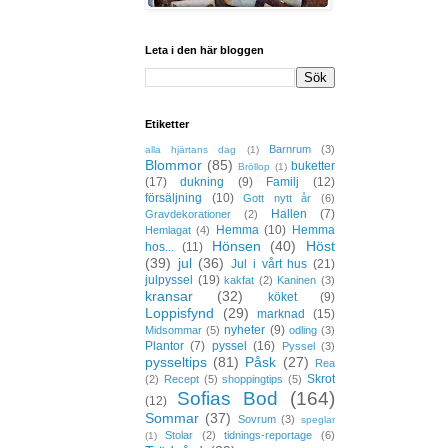
Leta i den här bloggen
Etiketter
Barnrum
(3)
alla hjärtans dag
(1)
Blommor
(85)
buketter
Bröllop
(1)
(17)
dukning
(9)
Familj
(12)
försäljning
(10)
Gott nytt år
(6)
Hallen
(7)
Gravdekorationer
(2)
Hemma
(10)
Hemma
Hemlagat
(4)
Hönsen
(40)
Höst
hos...
(11)
(39)
jul
(36)
Jul i vårt hus
(21)
julpyssel
(19)
kakfat
(2)
Kaninen
(3)
kransar
(32)
köket
(9)
Loppisfynd
(29)
marknad
(15)
nyheter
(9)
Midsommar
(5)
odling
(3)
Plantor
(7)
pyssel
(16)
Pyssel
(3)
pysseltips
(81)
Påsk
(27)
Rea
Skrot
(2)
Recept
(5)
shoppingtips
(5)
Sofias Bod
(164)
(12)
Sommar
(37)
Sovrum
(3)
speglar
Stolar
(2)
tidnings-reportage
(6)
(1)