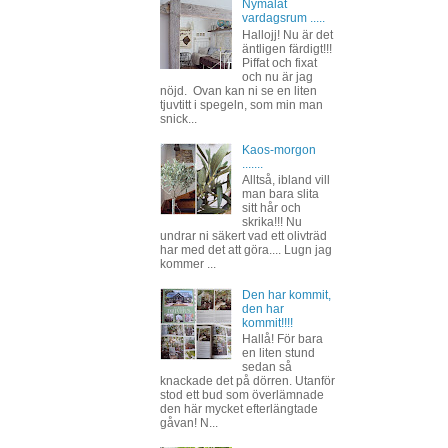
Nymålat
vardagsrum .....
Hallojj! Nu är det
äntligen färdigt!!!
Piffat och fixat
och nu är jag
nöjd. Ovan kan ni se en liten
tjuvtitt i spegeln, som min man
snick...
Kaos-morgon
.......
Alltså, ibland vill
man bara slita
sitt hår och
skrika!!! Nu
undrar ni säkert vad ett olivträd
har med det att göra.... Lugn jag
kommer ...
Den har kommit,
den har
kommit!!!!
Hallå! För bara
en liten stund
sedan så
knackade det på dörren. Utanför
stod ett bud som överlämnade
den här mycket efterlängtade
gåvan! N...