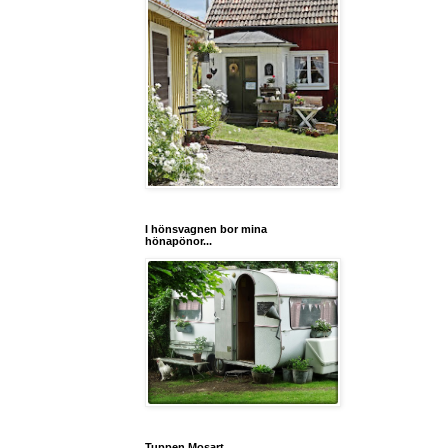
I hönsvagnen bor mina
hönapönor...
Tuppen Mosart