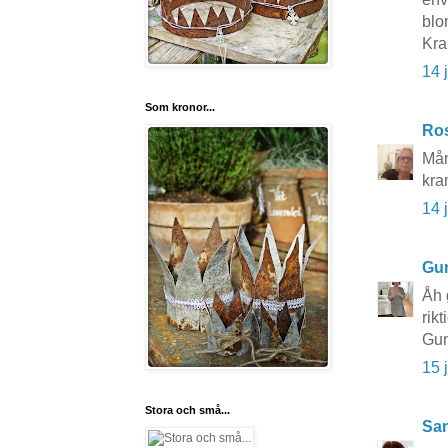
blo
Kr
14 
Som kronor...
Ros
Mån
kra
14 
Gun
Åh 
rikt
Gun
15 
Stora och små...
San