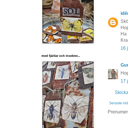
idé
Skö
Hop
Ha 
Kra
16 
med fjärilar och insekter...
Gun
Hop
17 
Skick
Senaste inl
Prenumer