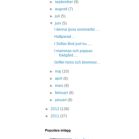
►
september
(9)
►
augusti
(7)
►
juli
(5)
▼
juni
(5)
I denna ljuva sommartid.....
Hattparad....
I Sofias Bod just nu......
I mammas och pappas
trädgård.....
Griffel-höns och blommor....
►
maj
(10)
►
april
(6)
►
mars
(9)
►
februari
(8)
►
januari
(8)
►
2012
(138)
►
2011
(37)
Populära inlägg