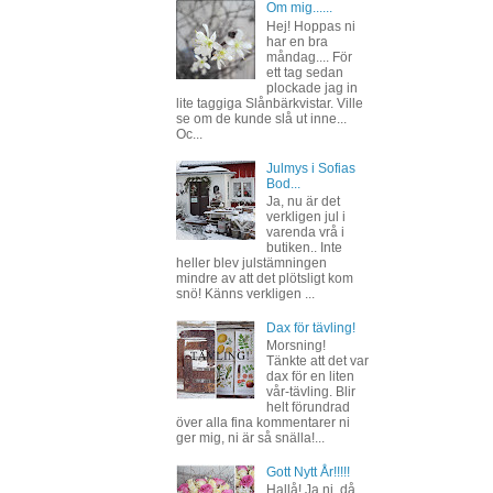
Om mig......
Hej! Hoppas ni
har en bra
måndag.... För
ett tag sedan
plockade jag in
lite taggiga Slånbärkvistar. Ville
se om de kunde slå ut inne...
Oc...
Julmys i Sofias
Bod...
Ja, nu är det
verkligen jul i
varenda vrå i
butiken.. Inte
heller blev julstämningen
mindre av att det plötsligt kom
snö! Känns verkligen ...
Dax för tävling!
Morsning!
Tänkte att det var
dax för en liten
vår-tävling. Blir
helt förundrad
över alla fina kommentarer ni
ger mig, ni är så snälla!...
Gott Nytt År!!!!!
Hallå! Ja ni, då