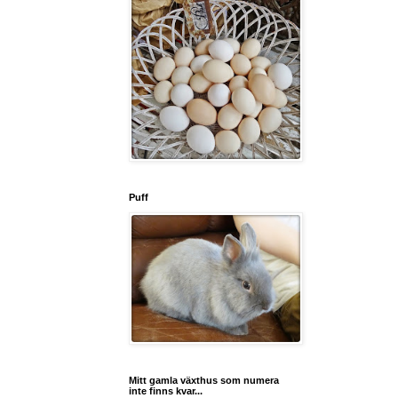
Puff
Mitt gamla växthus som numera
inte finns kvar...