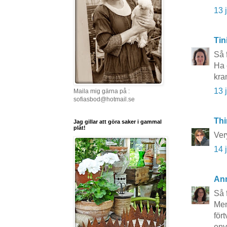
13 
Tin
Så 
Ha 
kra
13 
Maila mig gärna på :
sofiasbod@hotmail.se
Thi
Jag gillar att göra saker i gammal
plåt!
Ver
14 
An
Så 
Men
för
env