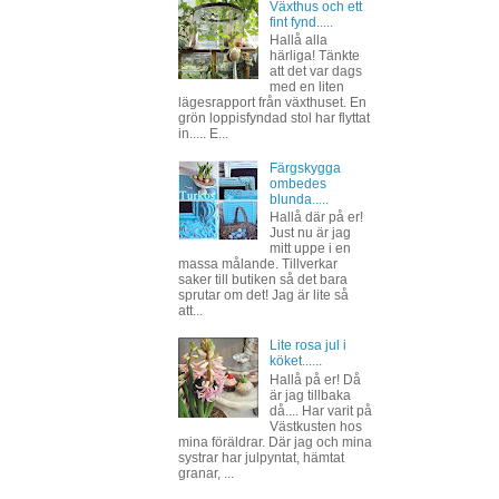
Växthus och ett
fint fynd.....
Hallå alla
härliga! Tänkte
att det var dags
med en liten
lägesrapport från växthuset. En
grön loppisfyndad stol har flyttat
in..... E...
Färgskygga
ombedes
blunda.....
Hallå där på er!
Just nu är jag
mitt uppe i en
massa målande. Tillverkar
saker till butiken så det bara
sprutar om det! Jag är lite så
att...
Lite rosa jul i
köket......
Hallå på er! Då
är jag tillbaka
då.... Har varit på
Västkusten hos
mina föräldrar. Där jag och mina
systrar har julpyntat, hämtat
granar, ...