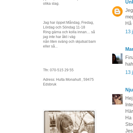
Un
olika slag.
Jeg
meg
Jag har öppet Måndag, Fredag,
Hå 
Lördag och Söndag 11-18
13 
Ring gärna och kolla innan.... så
jag inte har åkt i väg
nån liten sväng och skjutsat barn
eller så...
Mar
Fin
haha
Tfn: 070-515 29 55
13 
Adress: Hulta Monahult , 59475
Edsbruk
Nju
Hej
Inte
Här
Ha 
Sto
Jes