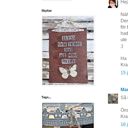
Hej
Skyltar
Näh
Den
för
had
ute
;)
Ha 
Kr
15 
Mar
Så 
Tags...
Öns
Kra
16 