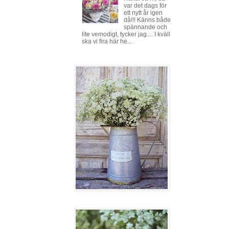
var det dags för
ett nytt år igen
då!!! Känns både
spännande och
lite vemodigt, tycker jag.... I kväll
ska vi fira här he...