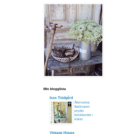
Min blogglista
Isas Trädgård
Återvunna
flaskvaser
pryder
brickbordet i
köket
Vintage House