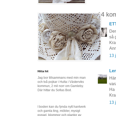
14 ko
ET
Den
så g
Kra
Ann
13 
Le
Hitta hit
Här
Jag bor tillsammans med min man
och två pojkar i Hulta i Västerviks
var
kommun, 2 mil norr om Gamleby.
Ha 
Där hittar du Sofias Bod.
Kra
13 
I boden kan du fynda nytt hantverk
och gamla ting, möbler, mysigt
pyssel, blommor och plantor av