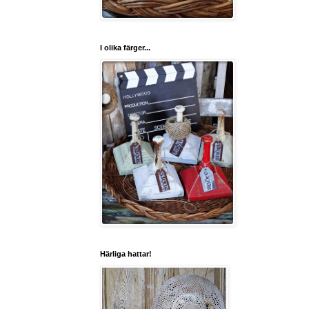
I olika färger...
Härliga hattar!