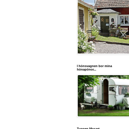
I hönsvagnen bor mina
hönapönor...
Tuppen Mosart