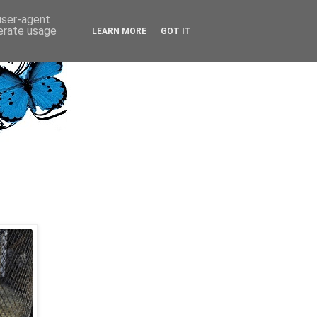
 user-agent
nerate usage
LEARN MORE
GOT IT