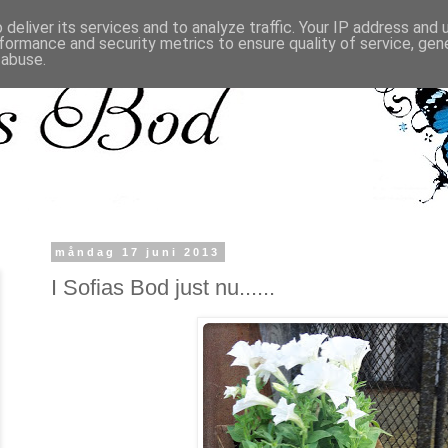
deliver its services and to analyze traffic. Your IP address and
formance and security metrics to ensure quality of service, ge
 abuse.
måndag 17 juni 2013
I Sofias Bod just nu......