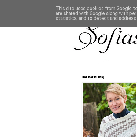
This site uses cookies from Google to 
are shared with Google along with per
statistics, and to detect and address
Här har ni mig!