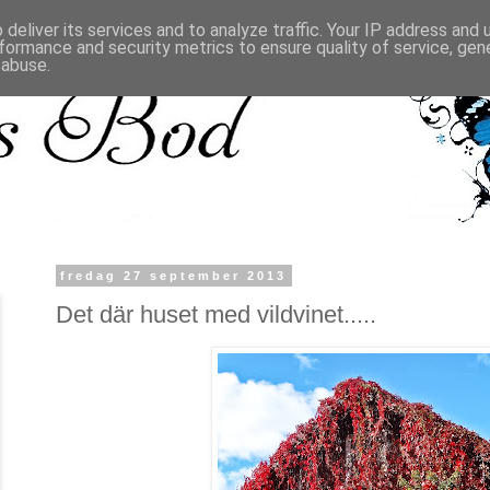
deliver its services and to analyze traffic. Your IP address and
formance and security metrics to ensure quality of service, ge
 abuse.
fredag 27 september 2013
Det där huset med vildvinet.....