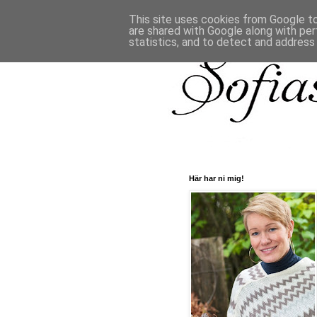
This site uses cookies from Google to 
are shared with Google along with per
statistics, and to detect and address
Här har ni mig!