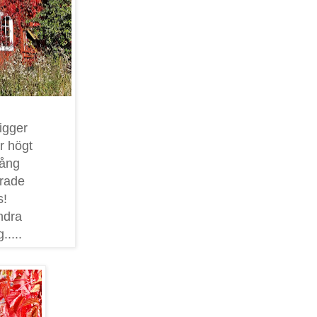
ligger
r högt
gång
drade
s!
ndra
.....