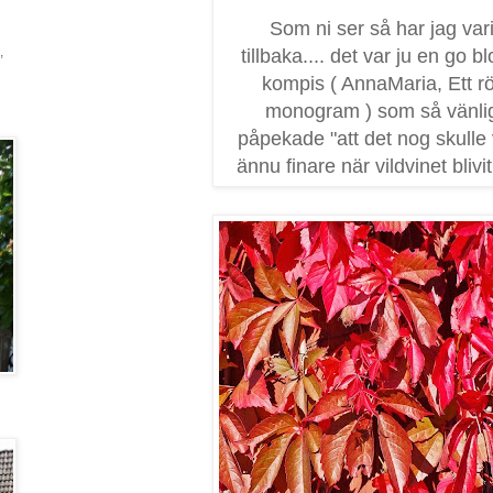
Som ni ser så har jag vari
,
tillbaka.... det var ju en go b
kompis ( AnnaMaria, Ett rö
monogram ) som så vänli
påpekade "att det nog skulle
ännu finare när vildvinet blivit