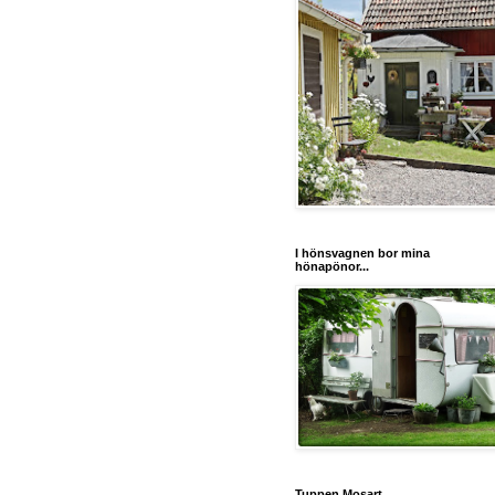
I hönsvagnen bor mina
hönapönor...
Tuppen Mosart