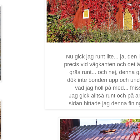
Nu gick jag runt lite... ja, den 
precis vid vägkanten och det ä
gräs runt... och nej, denna 
dök inte bonden upp och un
vad jag höll på med... fnis
Jag gick alltså runt och på a
sidan hittade jag denna fining