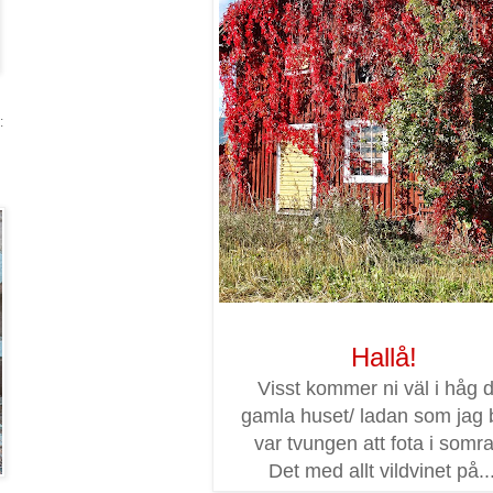
:
Hallå!
Visst kommer ni väl i håg 
gamla huset/ ladan som jag 
var tvungen att fota i somr
Det med allt vildvinet på...