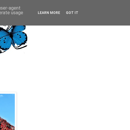
 user-agent
nerate usage
LEARN MORE
GOT IT