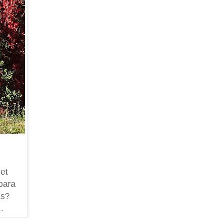
det
bara
as?
.