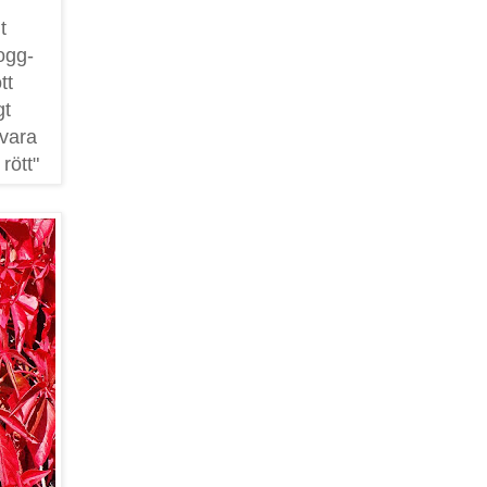
t
logg-
tt
gt
 vara
 rött"