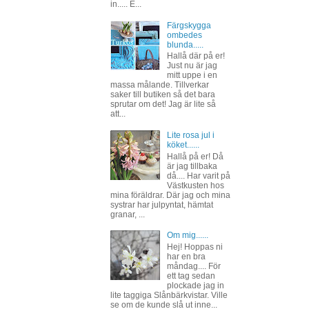
in..... E...
Färgskygga
ombedes
blunda.....
Hallå där på er!
Just nu är jag
mitt uppe i en
massa målande. Tillverkar
saker till butiken så det bara
sprutar om det! Jag är lite så
att...
Lite rosa jul i
köket......
Hallå på er! Då
är jag tillbaka
då.... Har varit på
Västkusten hos
mina föräldrar. Där jag och mina
systrar har julpyntat, hämtat
granar, ...
Om mig......
Hej! Hoppas ni
har en bra
måndag.... För
ett tag sedan
plockade jag in
lite taggiga Slånbärkvistar. Ville
se om de kunde slå ut inne...