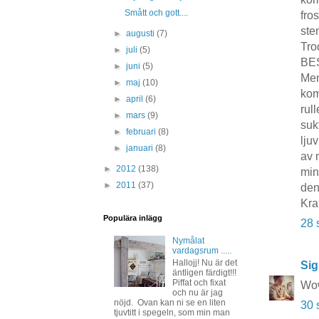
Smått och gott....
fro
ste
►
augusti
(7)
Trod
►
juli
(5)
BES
►
juni
(5)
Men
►
maj
(10)
kom
►
april
(6)
rul
►
mars
(9)
suk
►
februari
(8)
lju
►
januari
(8)
av 
►
2012
(138)
min
►
2011
(37)
den!
Kra
Populära inlägg
28 
Nymålat
vardagsrum .....
Hallojj! Nu är det
Sig
äntligen färdigt!!!
Piffat och fixat
Wow!
och nu är jag
nöjd. Ovan kan ni se en liten
30 
tjuvtitt i spegeln, som min man