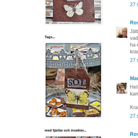
27 
Ros
Jät
Tags...
vad
ha 
kra
27 
Mar
Hel
kam
Kr
27 
med fjärilar och insekter...
Ros