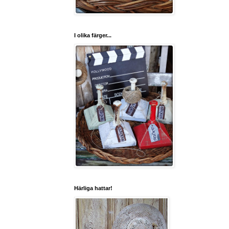
I olika färger...
Härliga hattar!