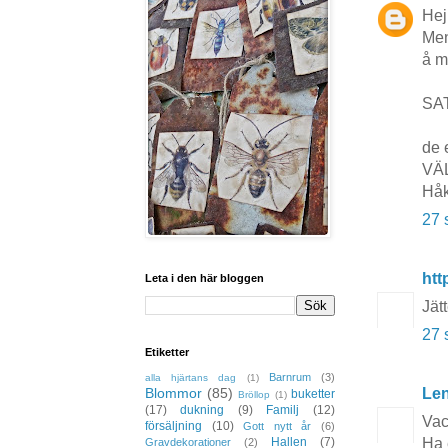
Hej
Men
å m
SA
de 
VÄ
Hå
27 
htt
Leta i den här bloggen
Jätt
27 
Etiketter
Barnrum
(3)
alla hjärtans dag
(1)
Le
Blommor
(85)
buketter
Bröllop
(1)
(17)
dukning
(9)
Familj
(12)
Vac
försäljning
(10)
Gott nytt år
(6)
Ha 
Hallen
(7)
Gravdekorationer
(2)