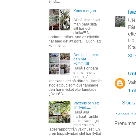
snick...
Kaos-morgon
Isa
.......
UND
Alltså, ibland vill
man bara slita
Får 
sitt hår och
skrika!!! Nu
efte
undrar ni säkert vad ett olivträd
Ha 
har med det att göra.... Lugn jag
kommer ...
Kra
Den har kommit,
30 
den har
kommit!!!!
Hallå! För bara
en liten stund
Un
sedan så
knackade det på dörren. Utanför
Vakk
stod ett bud som överlämnade
den här mycket efterlängtade
1 o
gåvan! N...
Skick
Växthus och ett
fint fynd.....
Hallå alla
Senaste inl
härliga! Tänkte
att det var dags
Prenumer
med en liten
lägesrapport från växthuset. En
grön loppisfyndad stol har flyttat