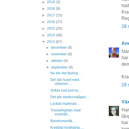
►
2019
(3)
här
►
2018
(9)
Kra
►
2017
(15)
Reg
►
2016
(27)
28 
►
2015
(20)
►
2014
(48)
▼
2013
(87)
Ane
►
december
(8)
Näm
►
november
(8)
här
►
oktober
(4)
den.
▼
september
(9)
Nu blir det tävling....
Kr
Det där huset med
vildvinet.....
28 
Sofias bod just nu....
Det där medicinskåpet.....
Vä
Lyckad marknad....
Har
Trasselhjärtan med
innehåll...
lån
Bondromantik....
har
Kryddigt hösthjärta.....
kom