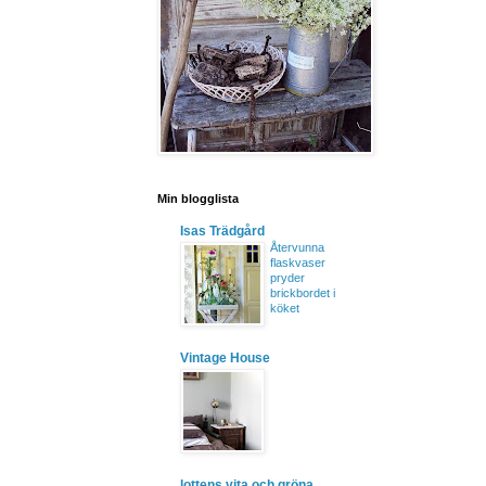
Min blogglista
Isas Trädgård
Återvunna
flaskvaser
pryder
brickbordet i
köket
Vintage House
lottens vita och gröna