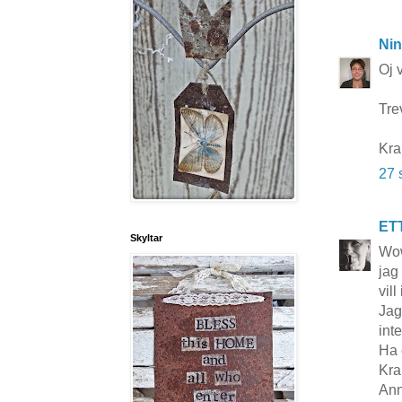
Nin
Oj 
Trev
Kra
27 
ET
Skyltar
Wow
jag
vil
Jag
int
Ha 
Kra
Ann