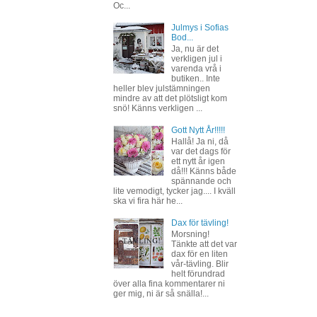
Oc...
Julmys i Sofias
Bod...
Ja, nu är det
verkligen jul i
varenda vrå i
butiken.. Inte
heller blev julstämningen
mindre av att det plötsligt kom
snö! Känns verkligen ...
Gott Nytt År!!!!!
Hallå! Ja ni, då
var det dags för
ett nytt år igen
då!!! Känns både
spännande och
lite vemodigt, tycker jag.... I kväll
ska vi fira här he...
Dax för tävling!
Morsning!
Tänkte att det var
dax för en liten
vår-tävling. Blir
helt förundrad
över alla fina kommentarer ni
ger mig, ni är så snälla!...