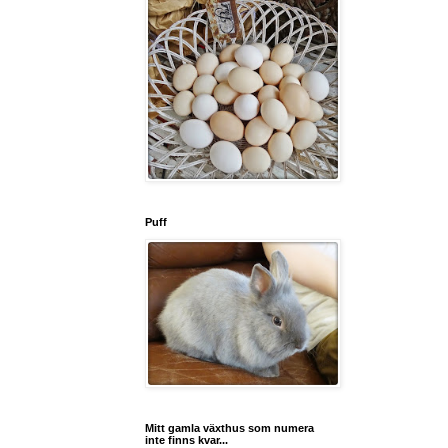
Puff
Mitt gamla växthus som numera
inte finns kvar...