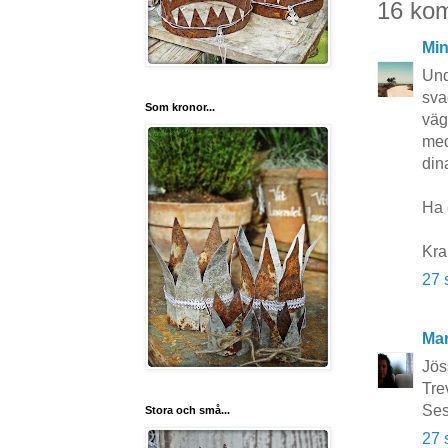
16 ko
Min
Und
sva
Som kronor...
vägr
med
dina
Ha 
Kra
27 
Mar
Jöss
Trev
Ses
Stora och små...
27 