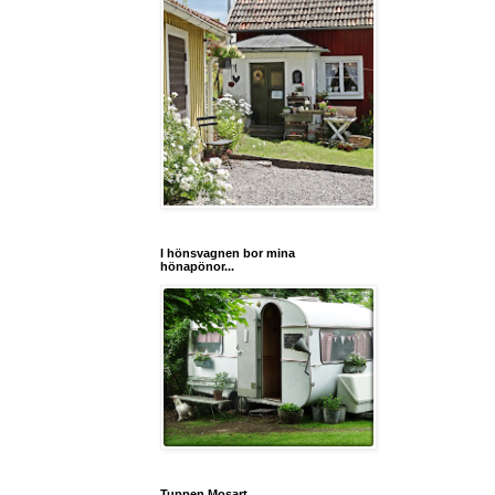
I hönsvagnen bor mina
hönapönor...
Tuppen Mosart