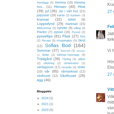
Hemma
(10)
Hemma
Hemlagat
(4)
Kra
Hönsen
(40)
Höst
hos...
(11)
(39)
jul
(36)
27 
Jul i vårt hus
(21)
julpyssel
(19)
kakfat
(2)
Kaninen
(3)
kransar
(32)
köket
(9)
Loppisfynd
(29)
marknad
(15)
Fel
nyheter
(9)
Midsommar
(5)
odling
(3)
Plantor
(7)
pyssel
(16)
Pyssel
(3)
Jät
pysseltips
(81)
Påsk
(27)
Rea
tor
Skrot
(2)
Recept
(5)
shoppingtips
(5)
Sofias Bod
(164)
(12)
Vi 
Sommar
(37)
Sovrum
(3)
speglar
Stolar
(2)
tidnings-reportage
(6)
(1)
Trädgård
(39)
Tävling
(4)
utflykt
Hös
(2)
utlottning
(2)
utmärkelser
(2)
Eli
vardagsrum
(17)
vinter
veranda
(4)
vår
(85)
(10)
vårmarknad
(12)
27 
Växthuset
(28)
växthuset
(12)
ägg
(46)
Vit
Bloggarkiv
Vil
►
2024
(1)
mit
►
2021
(1)
väx
►
2020
(5)
hun