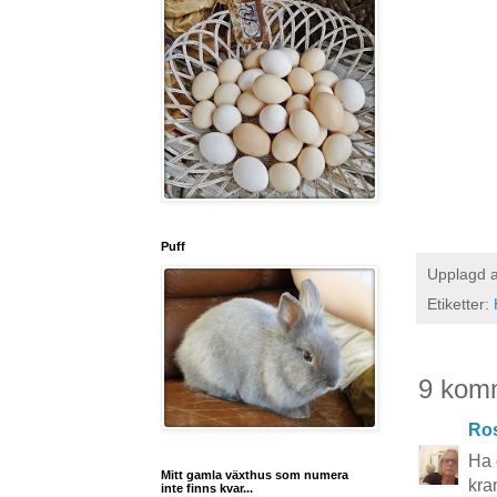
Puff
Upplagd 
Etiketter:
9 kom
Ros
Ha 
Mitt gamla växthus som numera
kra
inte finns kvar...