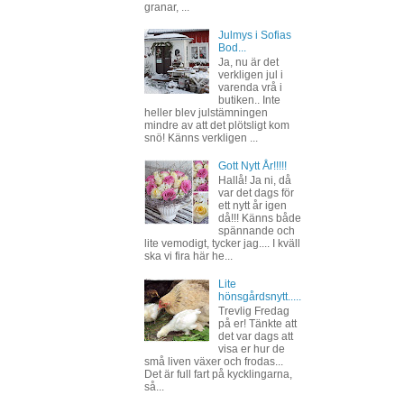
granar, ...
Julmys i Sofias
Bod...
Ja, nu är det
verkligen jul i
varenda vrå i
butiken.. Inte
heller blev julstämningen
mindre av att det plötsligt kom
snö! Känns verkligen ...
Gott Nytt År!!!!!
Hallå! Ja ni, då
var det dags för
ett nytt år igen
då!!! Känns både
spännande och
lite vemodigt, tycker jag.... I kväll
ska vi fira här he...
Lite
hönsgårdsnytt.....
Trevlig Fredag
på er! Tänkte att
det var dags att
visa er hur de
små liven växer och frodas...
Det är full fart på kycklingarna,
så...