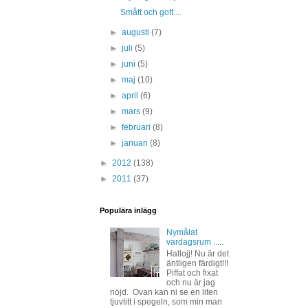
Smått och gott....
►
augusti
(7)
►
juli
(5)
►
juni
(5)
►
maj
(10)
►
april
(6)
►
mars
(9)
►
februari
(8)
►
januari
(8)
►
2012
(138)
►
2011
(37)
Populära inlägg
Nymålat
vardagsrum .....
Hallojj! Nu är det
äntligen färdigt!!!
Piffat och fixat
och nu är jag
nöjd. Ovan kan ni se en liten
tjuvtitt i spegeln, som min man