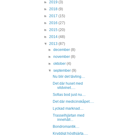
►
2019
(3)
►
2018
(9)
►
2017
(15)
►
2016
(27)
►
2015
(20)
►
2014
(48)
▼
2013
(87)
►
december
(8)
►
november
(8)
►
oktober
(4)
▼
september
(9)
Nu blir det tävling....
Det där huset med
vildvinet.....
Sofias bod just nu....
Det där medicinskåpet.....
Lyckad marknad....
Trasselhjärtan med
innehåll...
Bondromantik....
Kryddigt hösthjärta.....