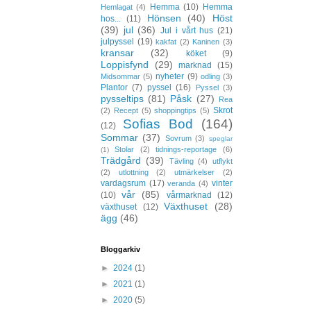
Hemma
(10)
Hemma
Hemlagat
(4)
Hönsen
(40)
Höst
hos...
(11)
(39)
jul
(36)
Jul i vårt hus
(21)
julpyssel
(19)
kakfat
(2)
Kaninen
(3)
kransar
(32)
köket
(9)
Loppisfynd
(29)
marknad
(15)
nyheter
(9)
Midsommar
(5)
odling
(3)
Plantor
(7)
pyssel
(16)
Pyssel
(3)
pysseltips
(81)
Påsk
(27)
Rea
Skrot
(2)
Recept
(5)
shoppingtips
(5)
Sofias Bod
(164)
(12)
Sommar
(37)
Sovrum
(3)
speglar
Stolar
(2)
tidnings-reportage
(6)
(1)
Trädgård
(39)
Tävling
(4)
utflykt
(2)
utlottning
(2)
utmärkelser
(2)
vardagsrum
(17)
vinter
veranda
(4)
vår
(85)
(10)
vårmarknad
(12)
Växthuset
(28)
växthuset
(12)
ägg
(46)
Bloggarkiv
►
2024
(1)
►
2021
(1)
►
2020
(5)