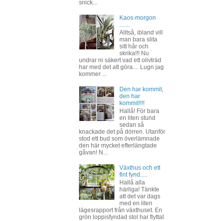
snick...
Kaos-morgon
.......
Alltså, ibland vill
man bara slita
sitt hår och
skrika!!! Nu
undrar ni säkert vad ett olivträd
har med det att göra.... Lugn jag
kommer ...
Den har kommit,
den har
kommit!!!!
Hallå! För bara
en liten stund
sedan så
knackade det på dörren. Utanför
stod ett bud som överlämnade
den här mycket efterlängtade
gåvan! N...
Växthus och ett
fint fynd.....
Hallå alla
härliga! Tänkte
att det var dags
med en liten
lägesrapport från växthuset. En
grön loppisfyndad stol har flyttat