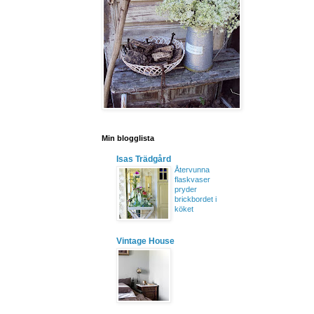
Min blogglista
Isas Trädgård
Återvunna
flaskvaser
pryder
brickbordet i
köket
Vintage House