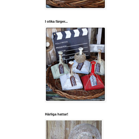
I olika färger...
Härliga hattar!