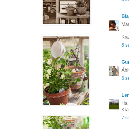
Bla
Mås
Kra
6 s
Gun
Åhh
6 s
Le
Ha e
Kra
7 s