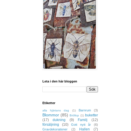
Leta i den här bloggen
Etiketter
Barnrum
(3)
alla hjärtans dag
(1)
Blommor
(85)
buketter
Bröllop
(1)
(17)
dukning
(9)
Familj
(12)
försäljning
(10)
Gott nytt år
(6)
Hallen
(7)
Gravdekorationer
(2)