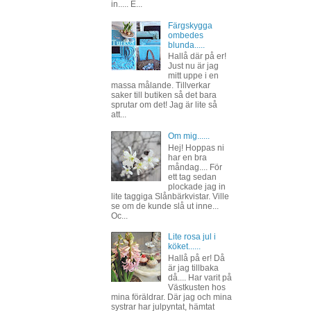
in..... E...
Färgskygga
ombedes
blunda.....
Hallå där på er!
Just nu är jag
mitt uppe i en
massa målande. Tillverkar
saker till butiken så det bara
sprutar om det! Jag är lite så
att...
Om mig......
Hej! Hoppas ni
har en bra
måndag.... För
ett tag sedan
plockade jag in
lite taggiga Slånbärkvistar. Ville
se om de kunde slå ut inne...
Oc...
Lite rosa jul i
köket......
Hallå på er! Då
är jag tillbaka
då.... Har varit på
Västkusten hos
mina föräldrar. Där jag och mina
systrar har julpyntat, hämtat