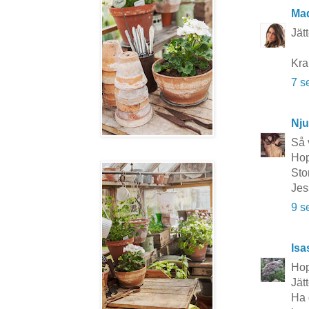
Ma
Jätt
Kra
7 s
Nju
Så 
Hop
Sto
Jes
9 s
Isa
Hop
Jätt
Ha 