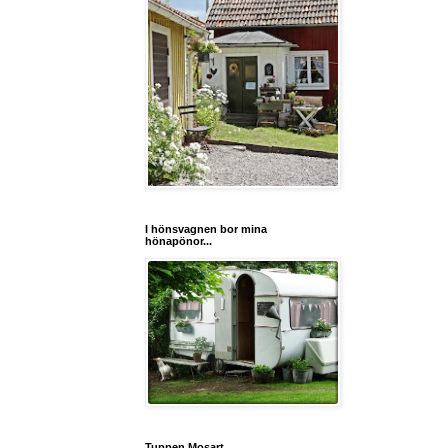
I hönsvagnen bor mina
hönapönor...
Tuppen Mosart