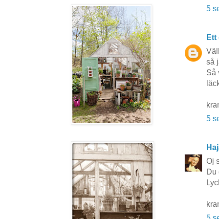
5 s
Ett
Väl
så j
Så 
läck
kra
5 s
Ha
Oj s
Du 
Lyc
kra
5 s