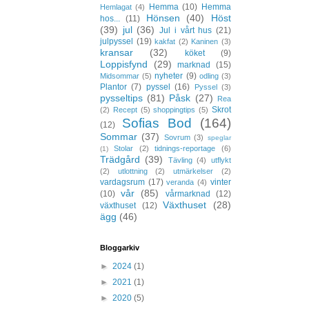
Hemma
(10)
Hemma
Hemlagat
(4)
Hönsen
(40)
Höst
hos...
(11)
(39)
jul
(36)
Jul i vårt hus
(21)
julpyssel
(19)
kakfat
(2)
Kaninen
(3)
kransar
(32)
köket
(9)
Loppisfynd
(29)
marknad
(15)
nyheter
(9)
Midsommar
(5)
odling
(3)
Plantor
(7)
pyssel
(16)
Pyssel
(3)
pysseltips
(81)
Påsk
(27)
Rea
Skrot
(2)
Recept
(5)
shoppingtips
(5)
Sofias Bod
(164)
(12)
Sommar
(37)
Sovrum
(3)
speglar
Stolar
(2)
tidnings-reportage
(6)
(1)
Trädgård
(39)
Tävling
(4)
utflykt
(2)
utlottning
(2)
utmärkelser
(2)
vardagsrum
(17)
vinter
veranda
(4)
vår
(85)
(10)
vårmarknad
(12)
Växthuset
(28)
växthuset
(12)
ägg
(46)
Bloggarkiv
►
2024
(1)
►
2021
(1)
►
2020
(5)