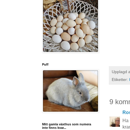
Puff
Upplagd 
Etiketter:
9 kom
Ros
Ha 
Mitt gamla växthus som numera
kra
inte finns kvar...