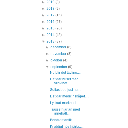
►
2019
(3)
►
2018
(9)
►
2017
(15)
►
2016
(27)
►
2015
(20)
►
2014
(48)
▼
2013
(87)
►
december
(8)
►
november
(8)
►
oktober
(4)
▼
september
(9)
Nu blir det tävling....
Det där huset med
vildvinet.....
Sofias bod just nu....
Det där medicinskåpet.....
Lyckad marknad....
Trasselhjärtan med
innehåll...
Bondromantik....
Kryddigt hösthjärta.....