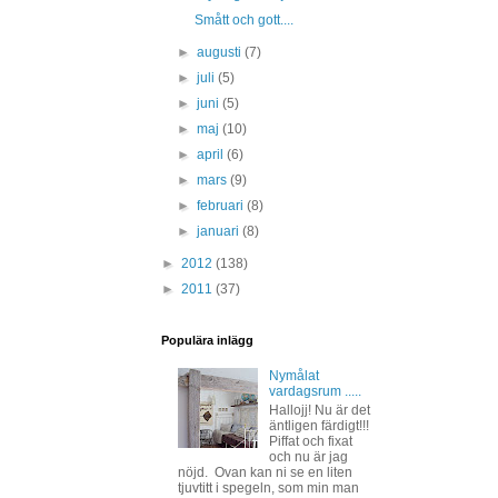
Smått och gott....
►
augusti
(7)
►
juli
(5)
►
juni
(5)
►
maj
(10)
►
april
(6)
►
mars
(9)
►
februari
(8)
►
januari
(8)
►
2012
(138)
►
2011
(37)
Populära inlägg
Nymålat
vardagsrum .....
Hallojj! Nu är det
äntligen färdigt!!!
Piffat och fixat
och nu är jag
nöjd. Ovan kan ni se en liten
tjuvtitt i spegeln, som min man