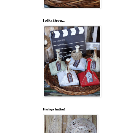
I olika färger...
Härliga hattar!