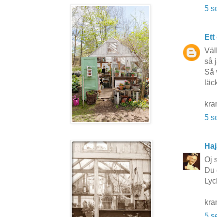
5 s
Ett
Väl
så j
Så 
läck
kra
5 s
Ha
Oj s
Du 
Lyc
kra
5 s