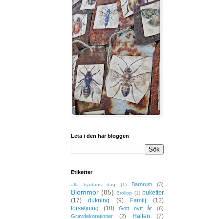
Leta i den här bloggen
Etiketter
Barnrum
(3)
alla hjärtans dag
(1)
Blommor
(85)
buketter
Bröllop
(1)
(17)
dukning
(9)
Familj
(12)
försäljning
(10)
Gott nytt år
(6)
Hallen
(7)
Gravdekorationer
(2)