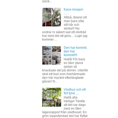
snick...
Kaos-morgon
.......
Alltså, ibland vill
man bara slita
sitt hår och
skrika!!! Nu
undrar ni säkert vad ett olivträd
har med det att göra.... Lugn jag
kommer ...
Den har kommit,
den har
kommit!!!!
Hallå! För bara
en liten stund
sedan så
knackade det på dörren. Utanför
stod ett bud som överlämnade
den här mycket efterlängtade
gåvan! N...
Växthus och ett
fint fynd.....
Hallå alla
härliga! Tänkte
att det var dags
med en liten
lägesrapport från växthuset. En
grön loppisfyndad stol har flyttat