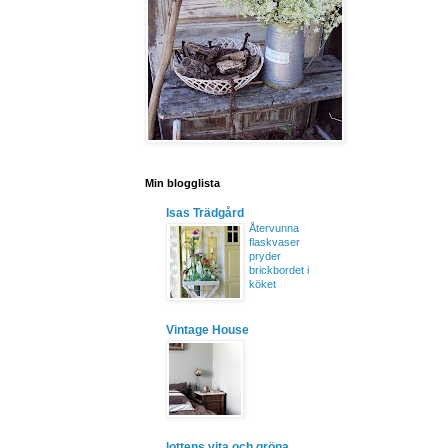
Min blogglista
Isas Trädgård
Återvunna
flaskvaser
pryder
brickbordet i
köket
Vintage House
lottens vita och gröna