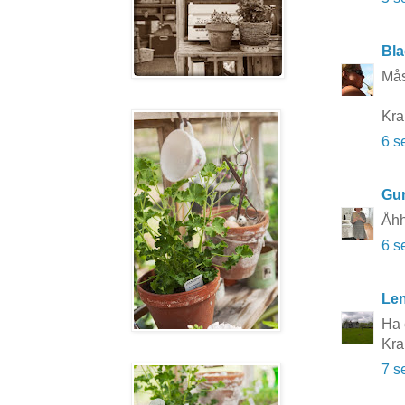
Bla
Mås
Kra
6 s
Gun
Åhh
6 s
Le
Ha e
Kra
7 s