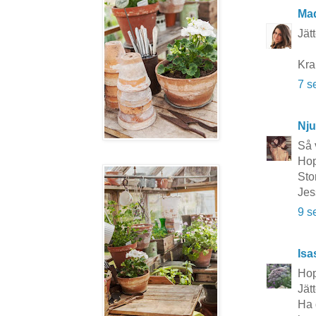
Ma
Jätt
Kra
7 s
Nju
Så 
Hop
Sto
Jes
9 s
Isa
Hop
Jätt
Ha 