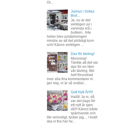
Oc...
Julmys i Sofias
Bod...
Ja, nu är det
verkligen jul i
varenda vrå i
butiken.. Inte
heller blev julstämningen
mindre av att det plötsligt kom
snö! Känns verkligen ...
Dax för tävling!
Morsning!
Tänkte att det var
dax för en liten
vår-tävling. Blir
helt förundrad
över alla fina kommentarer ni
ger mig, ni är så snälla!...
Gott Nytt År!!!!!
Hallå! Ja ni, då
var det dags för
ett nytt år igen
då!!! Känns både
spännande och
lite vemodigt, tycker jag.... I kväll
ska vi fira här he...