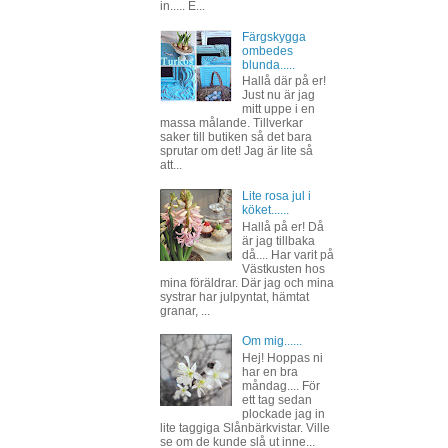
in..... E...
Färgskygga
ombedes
blunda.....
Hallå där på er!
Just nu är jag
mitt uppe i en
massa målande. Tillverkar
saker till butiken så det bara
sprutar om det! Jag är lite så
att...
Lite rosa jul i
köket......
Hallå på er! Då
är jag tillbaka
då.... Har varit på
Västkusten hos
mina föräldrar. Där jag och mina
systrar har julpyntat, hämtat
granar, ...
Om mig......
Hej! Hoppas ni
har en bra
måndag.... För
ett tag sedan
plockade jag in
lite taggiga Slånbärkvistar. Ville
se om de kunde slå ut inne...