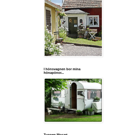
I hönsvagnen bor mina
hönapönor...
Tuppen Mosart