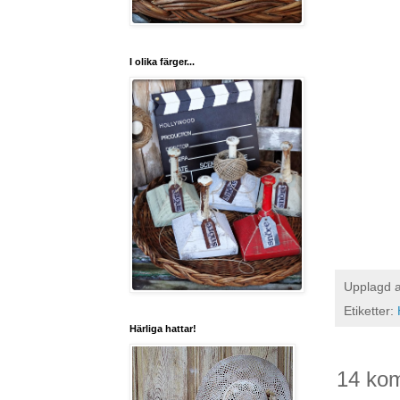
I olika färger...
Upplagd 
Etiketter:
Härliga hattar!
14 ko