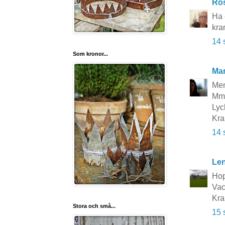
Ros
Ha e
kra
14 
Som kronor...
Mar
Men
Mmm
Lyck
Kra
14 
Le
Hop
Vac
Kra
Stora och små...
15 