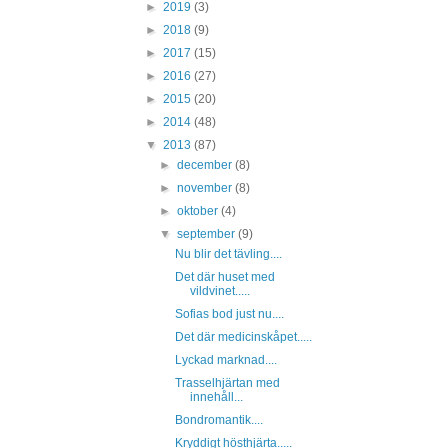
►
2019
(3)
►
2018
(9)
►
2017
(15)
►
2016
(27)
►
2015
(20)
►
2014
(48)
▼
2013
(87)
►
december
(8)
►
november
(8)
►
oktober
(4)
▼
september
(9)
Nu blir det tävling....
Det där huset med
vildvinet.....
Sofias bod just nu....
Det där medicinskåpet.....
Lyckad marknad....
Trasselhjärtan med
innehåll...
Bondromantik....
Kryddigt hösthjärta.....