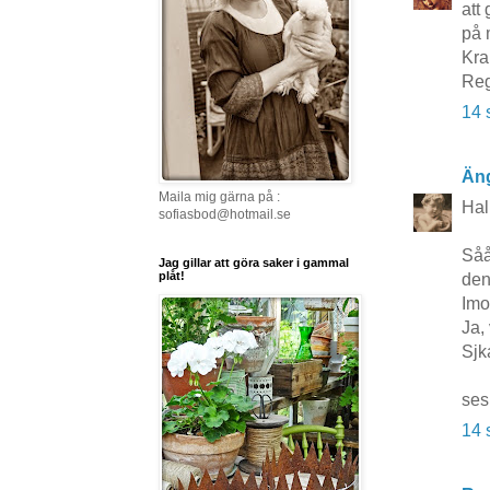
att 
på 
Kra
Reg
14 
Äng
Maila mig gärna på :
Hal
sofiasbod@hotmail.se
Såå
Jag gillar att göra saker i gammal
plåt!
den
Imo
Ja,
Sjk
ses
14 