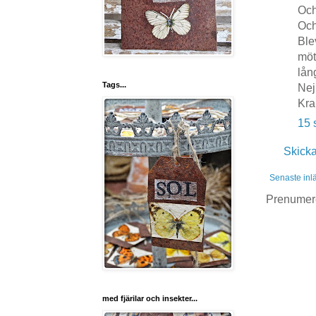
Och
Och
Ble
möt
lång
Tags...
Nej
Kra
15 
Skick
Senaste inl
Prenumer
med fjärilar och insekter...