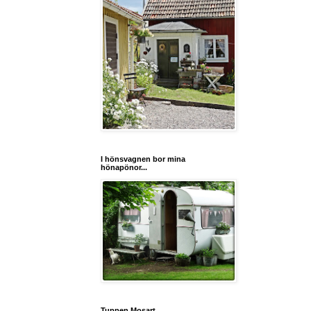
I hönsvagnen bor mina
hönapönor...
Tuppen Mosart