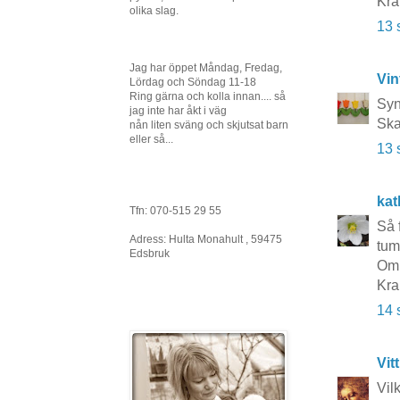
Kra
olika slag.
13 
Jag har öppet Måndag, Fredag,
Vin
Lördag och Söndag 11-18
Ring gärna och kolla innan.... så
Syn
jag inte har åkt i väg
Ska
nån liten sväng och skjutsat barn
eller så...
13 
kat
Tfn: 070-515 29 55
Så 
Adress: Hulta Monahult , 59475
tum
Edsbruk
Om 
Kra
14 
Vit
Vil