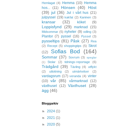
Hemma
(10)
Hemma
Hemlagat
(4)
Hönsen
(40)
Höst
hos...
(11)
(39)
jul
(36)
Jul i vårt hus
(21)
julpyssel
(19)
kakfat
(2)
Kaninen
(3)
kransar
(32)
köket
(9)
Loppisfynd
(29)
marknad
(15)
nyheter
(9)
Midsommar
(5)
odling
(3)
Plantor
(7)
pyssel
(16)
Pyssel
(3)
pysseltips
(81)
Påsk
(27)
Rea
Skrot
(2)
Recept
(5)
shoppingtips
(5)
Sofias Bod
(164)
(12)
Sommar
(37)
Sovrum
(3)
speglar
Stolar
(2)
tidnings-reportage
(6)
(1)
Trädgård
(39)
Tävling
(4)
utflykt
(2)
utlottning
(2)
utmärkelser
(2)
vardagsrum
(17)
vinter
veranda
(4)
vår
(85)
(10)
vårmarknad
(12)
Växthuset
(28)
växthuset
(12)
ägg
(46)
Bloggarkiv
►
2024
(1)
►
2021
(1)
►
2020
(5)