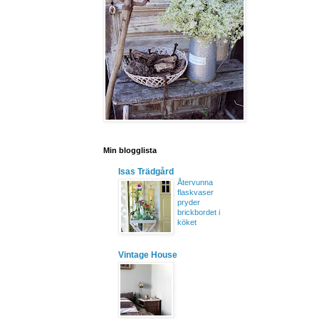
Min blogglista
Isas Trädgård
Återvunna
flaskvaser
pryder
brickbordet i
köket
Vintage House