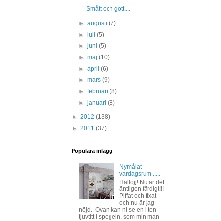
Smått och gott....
►
augusti
(7)
►
juli
(5)
►
juni
(5)
►
maj
(10)
►
april
(6)
►
mars
(9)
►
februari
(8)
►
januari
(8)
►
2012
(138)
►
2011
(37)
Populära inlägg
Nymålat
vardagsrum .....
Hallojj! Nu är det
äntligen färdigt!!!
Piffat och fixat
och nu är jag
nöjd. Ovan kan ni se en liten
tjuvtitt i spegeln, som min man