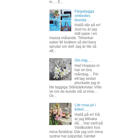
in..... E...
Färgskygga
ombedes
blunda.....
Hallå där på er!
Just nu är jag
mitt uppe i en
massa målande. Tillverkar
saker till butiken så det bara
sprutar om det! Jag är lite så
att...
Om mig......
Hej! Hoppas ni
har en bra
måndag.... För
ett tag sedan
plockade jag in
lite taggiga Slånbärkvistar. Ville
se om de kunde slå ut inne...
Oc...
Lite rosa jul i
köket......
Hallå på er! Då
är jag tillbaka
då.... Har varit på
Västkusten hos
mina föräldrar. Där jag och mina
systrar har julpyntat, hämtat