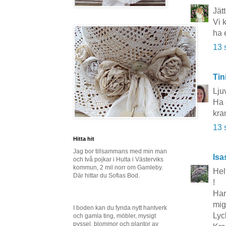
Jätt
Vi 
ha 
13 
Tin
Lju
Ha 
kra
13 
Hitta hit
Jag bor tillsammans med min man
Isa
och två pojkar i Hulta i Västerviks
kommun, 2 mil norr om Gamleby.
Hel
Där hittar du Sofias Bod.
!
Har
mig
I boden kan du fynda nytt hantverk
Lyc
och gamla ting, möbler, mysigt
pyssel, blommor och plantor av