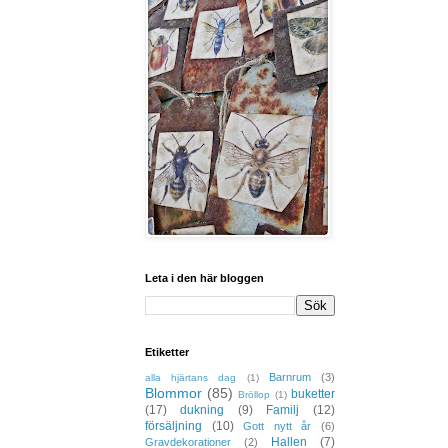
Leta i den här bloggen
Etiketter
Barnrum
(3)
alla hjärtans dag
(1)
Blommor
(85)
buketter
Bröllop
(1)
(17)
dukning
(9)
Familj
(12)
försäljning
(10)
Gott nytt år
(6)
Hallen
(7)
Gravdekorationer
(2)