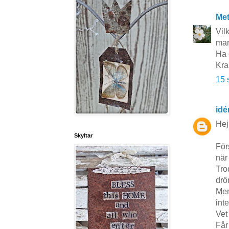
Me
Vil
mar
Ha 
Kra
15 
idé
Hej
Skyltar
För
när 
Tro
drö
Men
int
Vet
Får