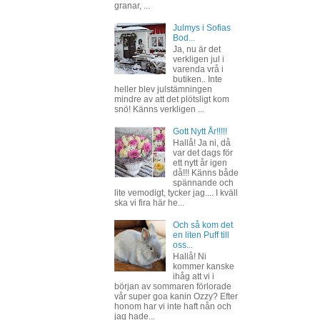
granar, ...
Julmys i Sofias
Bod...
Ja, nu är det
verkligen jul i
varenda vrå i
butiken.. Inte
heller blev julstämningen
mindre av att det plötsligt kom
snö! Känns verkligen ...
Gott Nytt År!!!!!
Hallå! Ja ni, då
var det dags för
ett nytt år igen
då!!! Känns både
spännande och
lite vemodigt, tycker jag.... I kväll
ska vi fira här he...
Och så kom det
en liten Puff till
oss...
Hallå! Ni
kommer kanske
ihåg att vi i
början av sommaren förlorade
vår super goa kanin Ozzy? Efter
honom har vi inte haft nån och
jag hade...