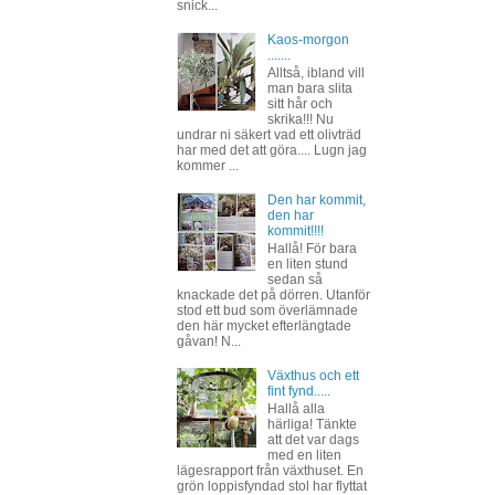
snick...
Kaos-morgon
.......
Alltså, ibland vill
man bara slita
sitt hår och
skrika!!! Nu
undrar ni säkert vad ett olivträd
har med det att göra.... Lugn jag
kommer ...
Den har kommit,
den har
kommit!!!!
Hallå! För bara
en liten stund
sedan så
knackade det på dörren. Utanför
stod ett bud som överlämnade
den här mycket efterlängtade
gåvan! N...
Växthus och ett
fint fynd.....
Hallå alla
härliga! Tänkte
att det var dags
med en liten
lägesrapport från växthuset. En
grön loppisfyndad stol har flyttat