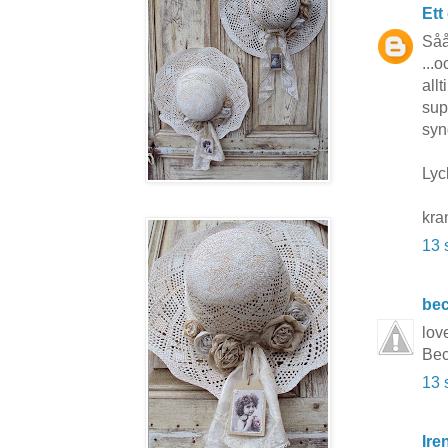
Ett
Såå 
...
all
sup
syn
Lyck
kra
13 
be
love
Bec
13 
Ire