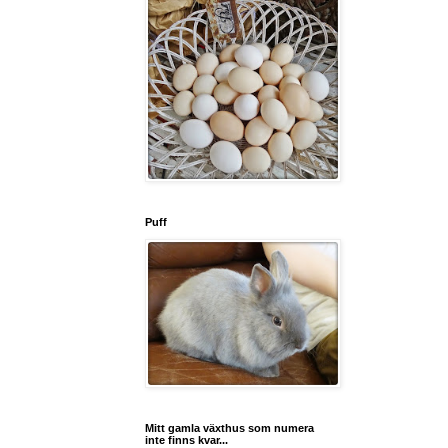
Puff
Mitt gamla växthus som numera
inte finns kvar...