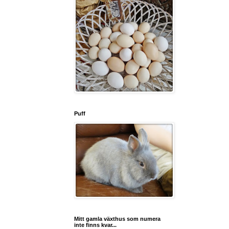
Puff
Mitt gamla växthus som numera
inte finns kvar...