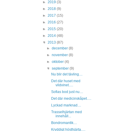
►
2019
(3)
►
2018
(9)
►
2017
(15)
►
2016
(27)
►
2015
(20)
►
2014
(48)
▼
2013
(87)
►
december
(8)
►
november
(8)
►
oktober
(4)
▼
september
(9)
Nu blir det tävling....
Det där huset med
vildvinet.....
Sofias bod just nu....
Det där medicinskåpet.....
Lyckad marknad....
Trasselhjärtan med
innehåll...
Bondromantik....
Kryddigt hösthjärta.....