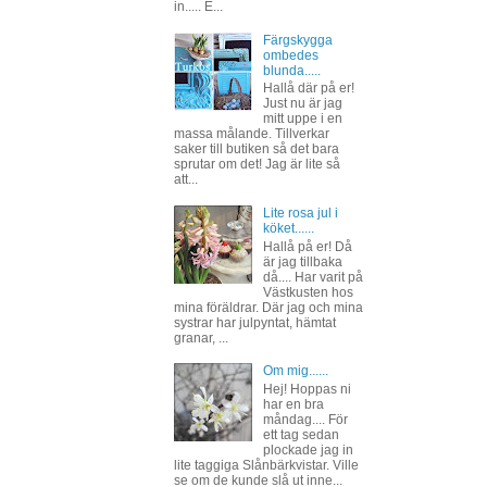
in..... E...
Färgskygga
ombedes
blunda.....
Hallå där på er!
Just nu är jag
mitt uppe i en
massa målande. Tillverkar
saker till butiken så det bara
sprutar om det! Jag är lite så
att...
Lite rosa jul i
köket......
Hallå på er! Då
är jag tillbaka
då.... Har varit på
Västkusten hos
mina föräldrar. Där jag och mina
systrar har julpyntat, hämtat
granar, ...
Om mig......
Hej! Hoppas ni
har en bra
måndag.... För
ett tag sedan
plockade jag in
lite taggiga Slånbärkvistar. Ville
se om de kunde slå ut inne...