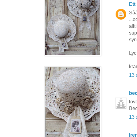
Ett
Såå 
...
all
sup
syn
Lyck
kra
13 
be
love
Bec
13 
Ire