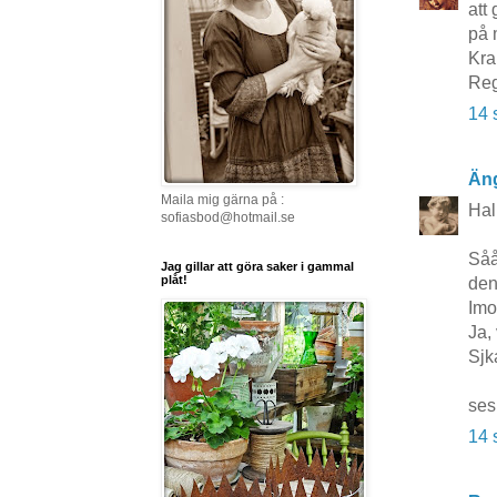
att 
på 
Kra
Reg
14 
Äng
Maila mig gärna på :
Hal
sofiasbod@hotmail.se
Såå
Jag gillar att göra saker i gammal
plåt!
den
Imo
Ja,
Sjk
ses
14 