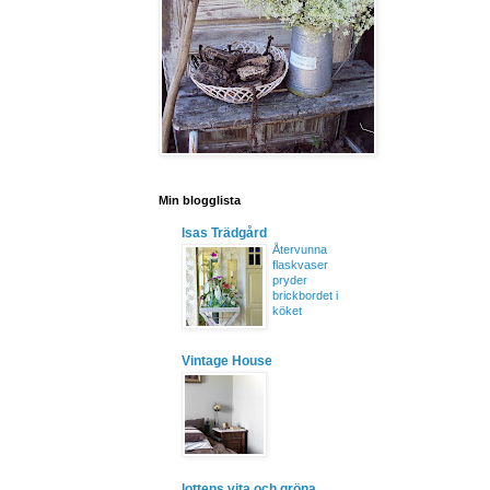
Min blogglista
Isas Trädgård
Återvunna
flaskvaser
pryder
brickbordet i
köket
Vintage House
lottens vita och gröna