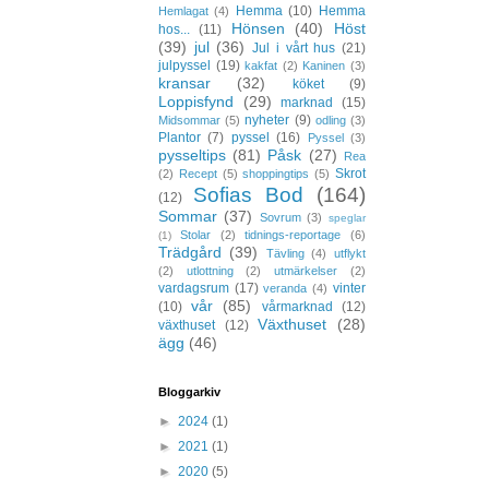
Hemma
(10)
Hemma
Hemlagat
(4)
Hönsen
(40)
Höst
hos...
(11)
(39)
jul
(36)
Jul i vårt hus
(21)
julpyssel
(19)
kakfat
(2)
Kaninen
(3)
kransar
(32)
köket
(9)
Loppisfynd
(29)
marknad
(15)
nyheter
(9)
Midsommar
(5)
odling
(3)
Plantor
(7)
pyssel
(16)
Pyssel
(3)
pysseltips
(81)
Påsk
(27)
Rea
Skrot
(2)
Recept
(5)
shoppingtips
(5)
Sofias Bod
(164)
(12)
Sommar
(37)
Sovrum
(3)
speglar
Stolar
(2)
tidnings-reportage
(6)
(1)
Trädgård
(39)
Tävling
(4)
utflykt
(2)
utlottning
(2)
utmärkelser
(2)
vardagsrum
(17)
vinter
veranda
(4)
vår
(85)
(10)
vårmarknad
(12)
Växthuset
(28)
växthuset
(12)
ägg
(46)
Bloggarkiv
►
2024
(1)
►
2021
(1)
►
2020
(5)