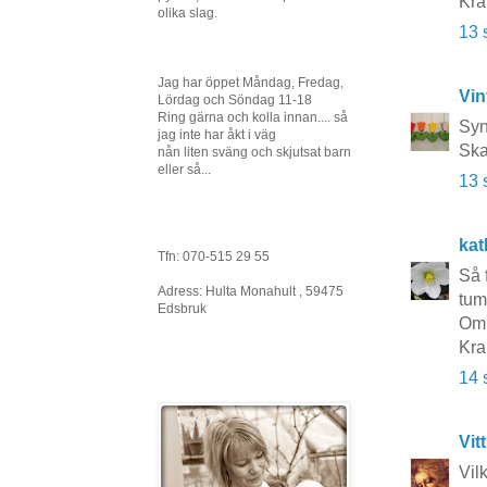
Kra
olika slag.
13 
Jag har öppet Måndag, Fredag,
Vin
Lördag och Söndag 11-18
Ring gärna och kolla innan.... så
Syn
jag inte har åkt i väg
Ska
nån liten sväng och skjutsat barn
eller så...
13 
kat
Tfn: 070-515 29 55
Så 
Adress: Hulta Monahult , 59475
tum
Edsbruk
Om 
Kra
14 
Vit
Vil