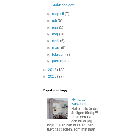
Smått och gott....
►
augusti
(7)
►
juli
(5)
►
juni
(5)
►
maj
(10)
►
april
(6)
►
mars
(9)
►
februari
(8)
►
januari
(8)
►
2012
(138)
►
2011
(37)
Populära inlägg
Nymålat
vardagsrum .....
Hallojj! Nu är det
äntligen färdigt!!!
Piffat och fixat
och nu är jag
nöjd. Ovan kan ni se en liten
tjuvtitt i spegeln, som min man