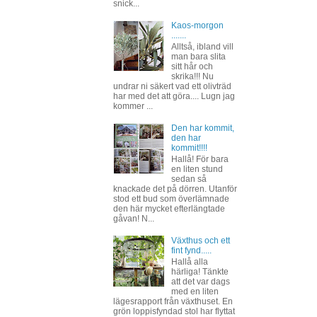
snick...
Kaos-morgon
.......
Alltså, ibland vill
man bara slita
sitt hår och
skrika!!! Nu
undrar ni säkert vad ett olivträd
har med det att göra.... Lugn jag
kommer ...
Den har kommit,
den har
kommit!!!!
Hallå! För bara
en liten stund
sedan så
knackade det på dörren. Utanför
stod ett bud som överlämnade
den här mycket efterlängtade
gåvan! N...
Växthus och ett
fint fynd.....
Hallå alla
härliga! Tänkte
att det var dags
med en liten
lägesrapport från växthuset. En
grön loppisfyndad stol har flyttat