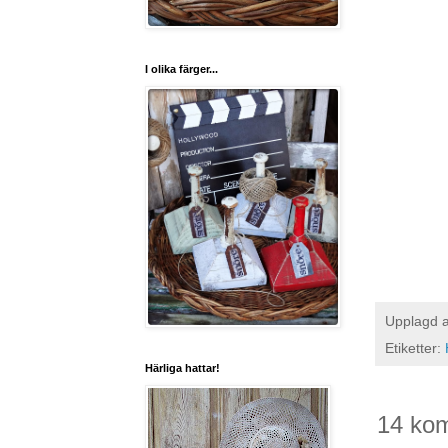
I olika färger...
Upplagd 
Etiketter:
Härliga hattar!
14 ko