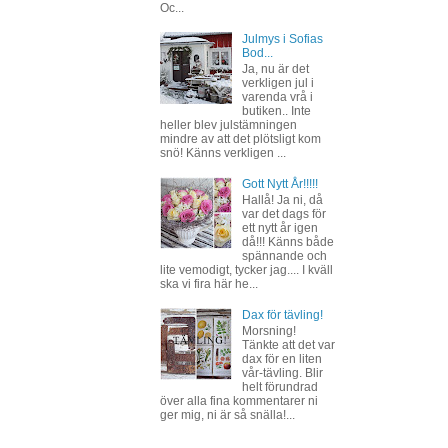
Oc...
Julmys i Sofias
Bod...
Ja, nu är det
verkligen jul i
varenda vrå i
butiken.. Inte
heller blev julstämningen
mindre av att det plötsligt kom
snö! Känns verkligen ...
Gott Nytt År!!!!!
Hallå! Ja ni, då
var det dags för
ett nytt år igen
då!!! Känns både
spännande och
lite vemodigt, tycker jag.... I kväll
ska vi fira här he...
Dax för tävling!
Morsning!
Tänkte att det var
dax för en liten
vår-tävling. Blir
helt förundrad
över alla fina kommentarer ni
ger mig, ni är så snälla!...