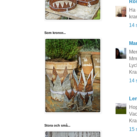
Ros
Ha e
kra
14 
Som kronor...
Mar
Men
Mmm
Lyck
Kra
14 
Le
Hop
Vac
Kra
Stora och små...
15 