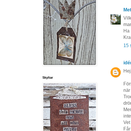
Me
Vil
mar
Ha 
Kra
15 
idé
Hej
Skyltar
För
när 
Tro
drö
Men
int
Vet
Får