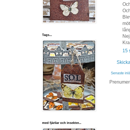
Och
Och
Ble
möt
lång
Tags...
Nej
Kra
15 
Skick
Senaste inl
Prenumer
med fjärilar och insekter...