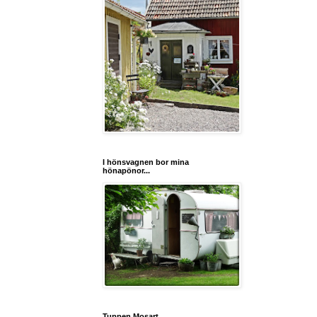
I hönsvagnen bor mina
hönapönor...
Tuppen Mosart