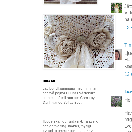
Jätt
Vi 
ha 
13 
Tin
Lju
Ha 
kra
13 
Hitta hit
Jag bor tillsammans med min man
Isa
och två pojkar i Hulta i Västerviks
kommun, 2 mil norr om Gamleby.
Hel
Där hittar du Sofias Bod.
!
Har
mig
I boden kan du fynda nytt hantverk
Lyc
och gamla ting, möbler, mysigt
pyssel, blommor och plantor av