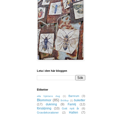
Leta i den här bloggen
Etiketter
Barnrum
(3)
alla hjärtans dag
(1)
Blommor
(85)
buketter
Bröllop
(1)
(17)
dukning
(9)
Familj
(12)
försäljning
(10)
Gott nytt år
(6)
Hallen
(7)
Gravdekorationer
(2)