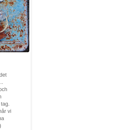
 det
..
 och
om
 tag.
mår vi
na
)