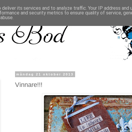
deliver its services and to analyze traffic. Your IP address and
formance and security metrics to ensure quality of service, ge
 abuse.
måndag 21 oktober 2013
Vinnare!!!