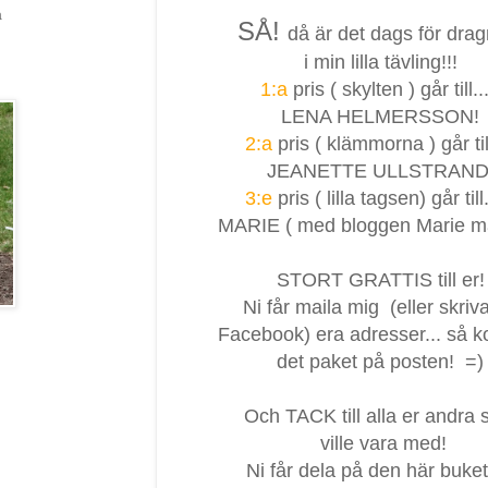
a
SÅ!
då är det dags för drag
i min lilla tävling!!!
1:a
pris ( skylten ) går till...
LENA HELMERSSON!
2:a
pris ( klämmorna ) går till
JEANETTE ULLSTRAND
3:e
pris ( lilla tagsen) går till..
MARIE ( med bloggen Marie m
STORT GRATTIS till er!
Ni får maila mig (eller skriv
Facebook) era adresser... så 
det paket på posten! =)
Och TACK till alla er andra
ville vara med!
Ni får dela på den här buke