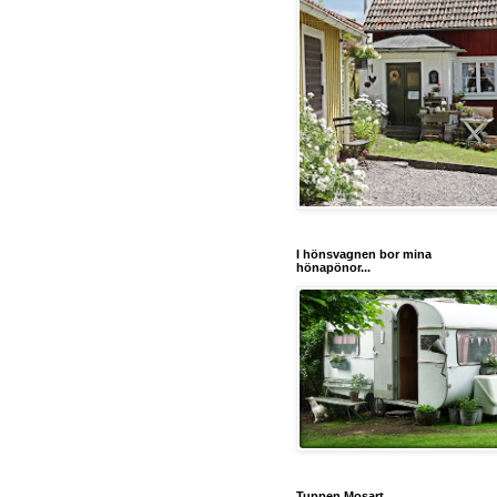
I hönsvagnen bor mina
hönapönor...
Tuppen Mosart