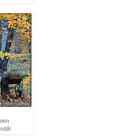
plen
ändå!