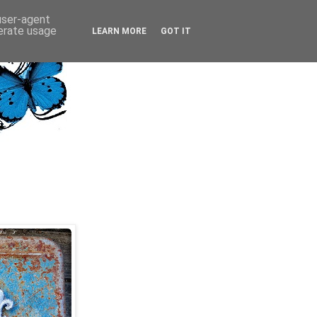
 user-agent
nerate usage
LEARN MORE
GOT IT