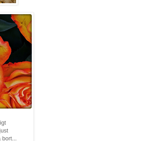
igt
just
bort...