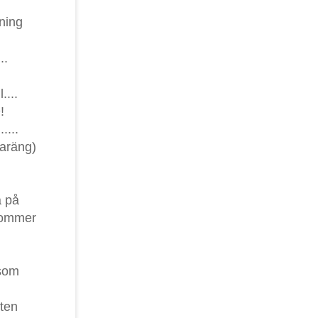
ning
..
....
!
....
aräng)
a på
kommer
 som
tten