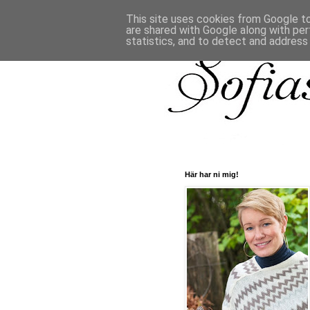
This site uses cookies from Google to 
are shared with Google along with per
statistics, and to detect and address
Här har ni mig!