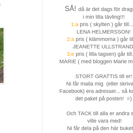
a
SÅ!
då är det dags för drag
i min lilla tävling!!!
1:a
pris ( skylten ) går till...
LENA HELMERSSON!
2:a
pris ( klämmorna ) går till
JEANETTE ULLSTRAND
3:e
pris ( lilla tagsen) går till..
MARIE ( med bloggen Marie m
STORT GRATTIS till er!
Ni får maila mig (eller skriv
Facebook) era adresser... så 
det paket på posten! =)
Och TACK till alla er andra
ville vara med!
Ni får dela på den här buke