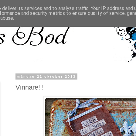
deliver its services and to analyze traffic. Your IP address and
formance and security metrics to ensure quality of service, ge
 abuse.
måndag 21 oktober 2013
Vinnare!!!