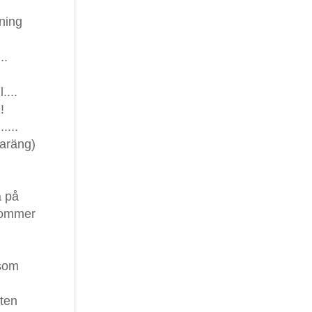
ning
..
....
!
....
aräng)
a på
kommer
 som
tten