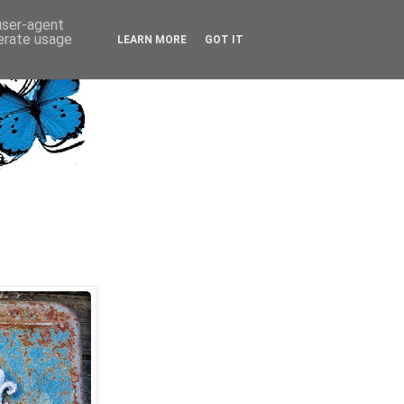
 user-agent
nerate usage
LEARN MORE
GOT IT