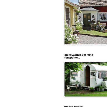
I hönsvagnen bor mina
hönapönor...
Tuppen Mosart