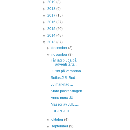
►
2019
(3)
►
2018
(9)
►
2017
(15)
►
2016
(27)
►
2015
(20)
►
2014
(48)
▼
2013
(87)
►
december
(8)
▼
november
(8)
Får jag bjuda på
adventstårta...
Julfint på verandan.....
Sofias JUL Bod....
Julmarknad....
Stora packar-dagen......
Ännu mera JUL....
Massor av JUL.....
JUL-REA!!!!
►
oktober
(4)
►
september
(9)