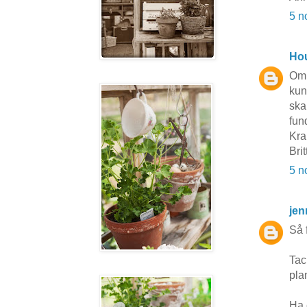
5 n
Hou
Om 
kun
ska
fun
Kra
Brit
5 n
jen
Så 
Tac
pla
Ha 