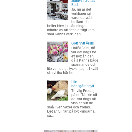
Julmys i Sofias
Bod...
Ja, nu är det
verkligen jul i
varenda vrå i
butiken.. Inte
heller blev julstämningen
mindre av att det plötsligt kom
snö! Känns verkligen ...
Gott Nytt År!!!!!
Hallå! Ja ni, då
var det dags för
ett nytt år igen
då!!! Känns både
spännande och
lite vemodigt, tycker jag.... I kväll
ska vi fira här he...
Lite
hönsgårdsnytt.....
Trevlig Fredag
på er! Tänkte att
det var dags att
visa er hur de
små liven växer och frodas...
Det är full fart på kycklingarna,
så...