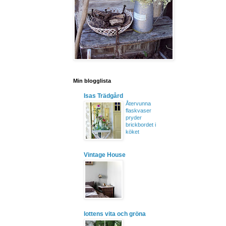
Min blogglista
Isas Trädgård
Återvunna
flaskvaser
pryder
brickbordet i
köket
Vintage House
lottens vita och gröna