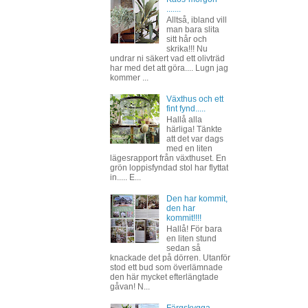
.......
Alltså, ibland vill
man bara slita
sitt hår och
skrika!!! Nu
undrar ni säkert vad ett olivträd
har med det att göra.... Lugn jag
kommer ...
Växthus och ett
fint fynd.....
Hallå alla
härliga! Tänkte
att det var dags
med en liten
lägesrapport från växthuset. En
grön loppisfyndad stol har flyttat
in..... E...
Den har kommit,
den har
kommit!!!!
Hallå! För bara
en liten stund
sedan så
knackade det på dörren. Utanför
stod ett bud som överlämnade
den här mycket efterlängtade
gåvan! N...