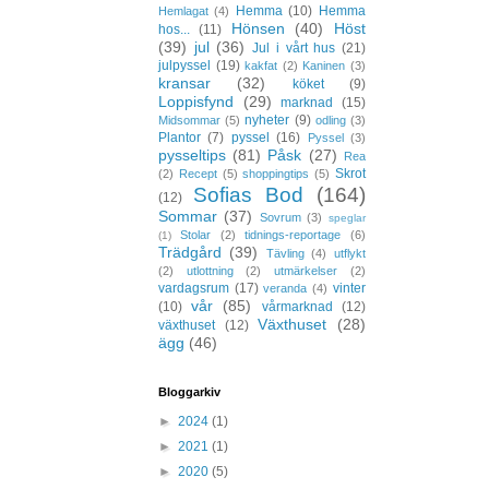
Hemma
(10)
Hemma
Hemlagat
(4)
Hönsen
(40)
Höst
hos...
(11)
(39)
jul
(36)
Jul i vårt hus
(21)
julpyssel
(19)
kakfat
(2)
Kaninen
(3)
kransar
(32)
köket
(9)
Loppisfynd
(29)
marknad
(15)
nyheter
(9)
Midsommar
(5)
odling
(3)
Plantor
(7)
pyssel
(16)
Pyssel
(3)
pysseltips
(81)
Påsk
(27)
Rea
Skrot
(2)
Recept
(5)
shoppingtips
(5)
Sofias Bod
(164)
(12)
Sommar
(37)
Sovrum
(3)
speglar
Stolar
(2)
tidnings-reportage
(6)
(1)
Trädgård
(39)
Tävling
(4)
utflykt
(2)
utlottning
(2)
utmärkelser
(2)
vardagsrum
(17)
vinter
veranda
(4)
vår
(85)
(10)
vårmarknad
(12)
Växthuset
(28)
växthuset
(12)
ägg
(46)
Bloggarkiv
►
2024
(1)
►
2021
(1)
►
2020
(5)