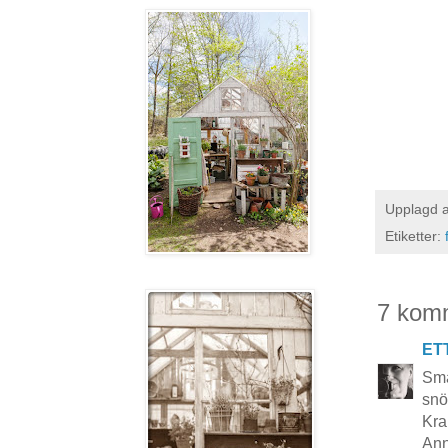
Upplagd 
Etiketter:
7 kom
ET
Sma
snö
Kra
Ann