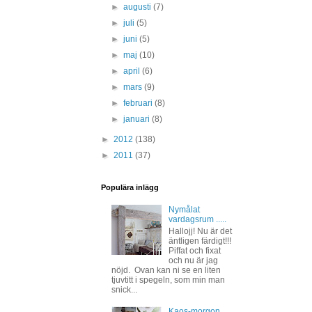
►
augusti
(7)
►
juli
(5)
►
juni
(5)
►
maj
(10)
►
april
(6)
►
mars
(9)
►
februari
(8)
►
januari
(8)
►
2012
(138)
►
2011
(37)
Populära inlägg
Nymålat
vardagsrum .....
Hallojj! Nu är det
äntligen färdigt!!!
Piffat och fixat
och nu är jag
nöjd. Ovan kan ni se en liten
tjuvtitt i spegeln, som min man
snick...
Kaos-morgon