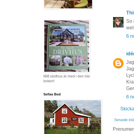
Thi
So 
wel
6 n
idé
Jag
Jag
Lyc
Mitt växthus är med i den här
boken!
Kra
Ge
Sofias Bod
6 n
Skick
Senaste inl
Prenumer