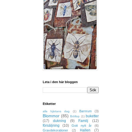
Leta i den här bloggen
Etiketter
Barnrum
(3)
alla hjärtans dag
(1)
Blommor
(85)
buketter
Bröllop
(1)
(17)
dukning
(9)
Familj
(12)
försäljning
(10)
Gott nytt år
(6)
Hallen
(7)
Gravdekorationer
(2)