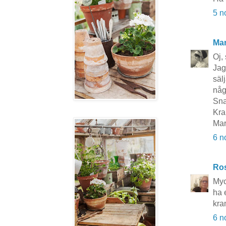
5 n
Mar
Oj,
Jag
sälj
någ
Sna
Kr
Mar
6 n
Ros
Myc
ha 
kra
6 n