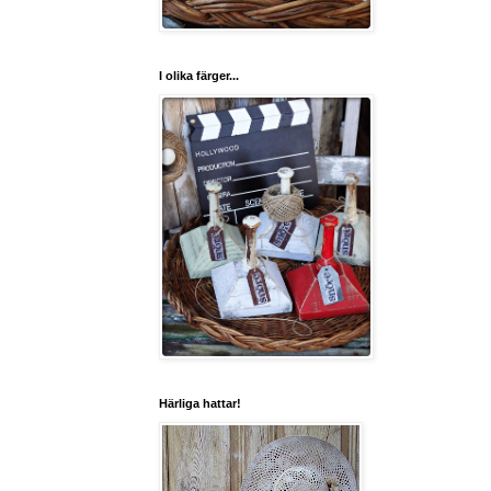
I olika färger...
Härliga hattar!