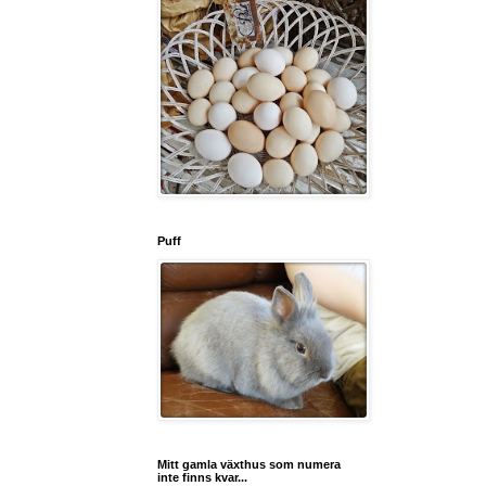
Puff
Mitt gamla växthus som numera
inte finns kvar...