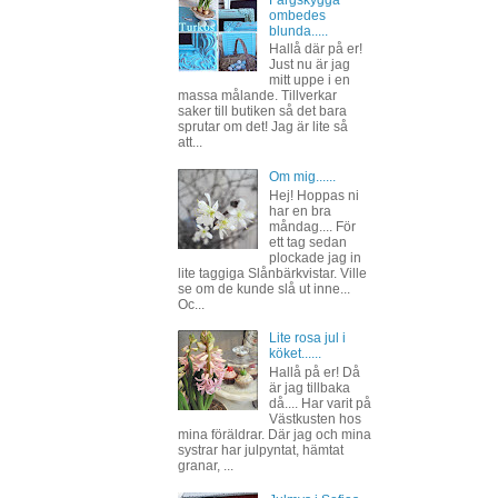
Färgskygga
ombedes
blunda.....
Hallå där på er!
Just nu är jag
mitt uppe i en
massa målande. Tillverkar
saker till butiken så det bara
sprutar om det! Jag är lite så
att...
Om mig......
Hej! Hoppas ni
har en bra
måndag.... För
ett tag sedan
plockade jag in
lite taggiga Slånbärkvistar. Ville
se om de kunde slå ut inne...
Oc...
Lite rosa jul i
köket......
Hallå på er! Då
är jag tillbaka
då.... Har varit på
Västkusten hos
mina föräldrar. Där jag och mina
systrar har julpyntat, hämtat
granar, ...