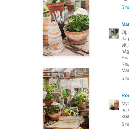
5 n
Mar
Oj,
Jag
sälj
någ
Sna
Kr
Mar
6 n
Ros
Myc
ha 
kra
6 n