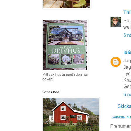
Thi
So 
wel
6 n
idé
Jag
Jag
Lyc
Mitt växthus är med i den här
boken!
Kra
Ge
Sofias Bod
6 n
Skick
Senaste inl
Prenumer