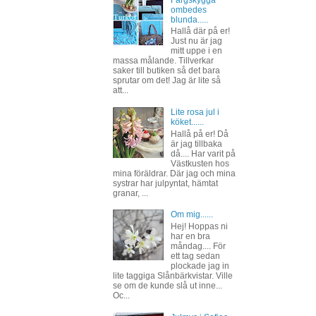
Färgskygga
ombedes
blunda.....
Hallå där på er!
Just nu är jag
mitt uppe i en
massa målande. Tillverkar
saker till butiken så det bara
sprutar om det! Jag är lite så
att...
Lite rosa jul i
köket......
Hallå på er! Då
är jag tillbaka
då.... Har varit på
Västkusten hos
mina föräldrar. Där jag och mina
systrar har julpyntat, hämtat
granar, ...
Om mig......
Hej! Hoppas ni
har en bra
måndag.... För
ett tag sedan
plockade jag in
lite taggiga Slånbärkvistar. Ville
se om de kunde slå ut inne...
Oc...