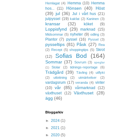
Hemma
(10)
Hemma
Hemlagat
(4)
Hönsen
(40)
Höst
hos...
(11)
(39)
jul
(36)
Jul i vårt hus
(21)
julpyssel
(19)
kakfat
(2)
Kaninen
(3)
kransar
(32)
köket
(9)
Loppisfynd
(29)
marknad
(15)
nyheter
(9)
Midsommar
(5)
odling
(3)
Plantor
(7)
pyssel
(16)
Pyssel
(3)
pysseltips
(81)
Påsk
(27)
Rea
Skrot
(2)
Recept
(5)
shoppingtips
(5)
Sofias Bod
(164)
(12)
Sommar
(37)
Sovrum
(3)
speglar
Stolar
(2)
tidnings-reportage
(6)
(1)
Trädgård
(39)
Tävling
(4)
utflykt
(2)
utlottning
(2)
utmärkelser
(2)
vardagsrum
(17)
vinter
veranda
(4)
vår
(85)
(10)
vårmarknad
(12)
Växthuset
(28)
växthuset
(12)
ägg
(46)
Bloggarkiv
►
2024
(1)
►
2021
(1)
►
2020
(5)