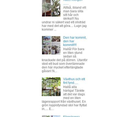
.......
Alltså, ibland vill
man bara slita
sitt hår och
skrika!!! Nu
undrar ni säkert vad ett olivträd
har med det att göra.... Lugn jag
kommer ...
Den har kommit,
den har
kommit!!!!
Hallå! För bara
en liten stund
sedan så
knackade det på dörren. Utanför
stod ett bud som överlämnade
den här mycket efterlängtade
gåvan! N...
Växthus och ett
fint fynd.....
Hallå alla
härliga! Tänkte
att det var dags
med en liten
lägesrapport från växthuset. En
grön loppisfyndad stol har flyttat
in..... E...