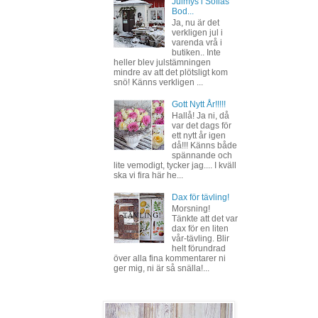
Julmys i Sofias
Bod...
Ja, nu är det
verkligen jul i
varenda vrå i
butiken.. Inte
heller blev julstämningen
mindre av att det plötsligt kom
snö! Känns verkligen ...
Gott Nytt År!!!!!
Hallå! Ja ni, då
var det dags för
ett nytt år igen
då!!! Känns både
spännande och
lite vemodigt, tycker jag.... I kväll
ska vi fira här he...
Dax för tävling!
Morsning!
Tänkte att det var
dax för en liten
vår-tävling. Blir
helt förundrad
över alla fina kommentarer ni
ger mig, ni är så snälla!...