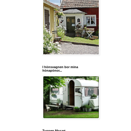
I hönsvagnen bor mina
hönapönor...
Tuppen Mosart