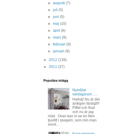
►
augusti
(7)
►
juli
(5)
►
juni
(5)
►
maj
(10)
►
april
(6)
►
mars
(9)
►
februari
(8)
►
januari
(8)
►
2012
(138)
►
2011
(37)
Populära inlägg
Nymålat
vardagsrum .....
Hallojj! Nu är det
äntligen färdigt!!!
Piffat och fixat
och nu är jag
nöjd. Ovan kan ni se en liten
tjuvtitt i spegeln, som min man
snick...
Kaos-morgon