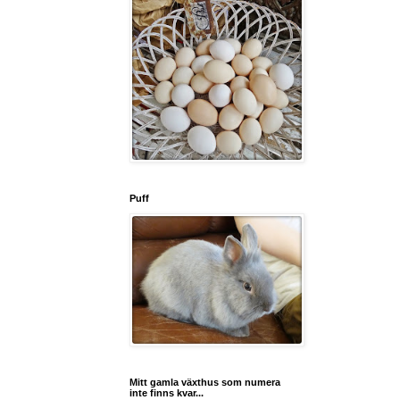
Puff
Mitt gamla växthus som numera
inte finns kvar...