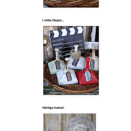
I olika färger...
Härliga hattar!