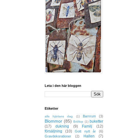
Leta i den här bloggen
Etiketter
Barnrum
(3)
alla hjärtans dag
(1)
Blommor
(85)
buketter
Bröllop
(1)
(17)
dukning
(9)
Familj
(12)
försäljning
(10)
Gott nytt år
(6)
Hallen
(7)
Gravdekorationer
(2)