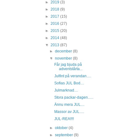
►
2019
(3)
►
2018
(9)
►
2017
(15)
►
2016
(27)
►
2015
(20)
►
2014
(48)
▼
2013
(87)
►
december
(8)
▼
november
(8)
Får jag bjuda på
adventstårta...
Julfint på verandan.....
Sofias JUL Bod....
Julmarknad....
Stora packar-dagen......
Ännu mera JUL....
Massor av JUL.....
JUL-REA!!!!
►
oktober
(4)
►
september
(9)