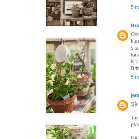
5 n
Hou
Om 
kun
ska
fun
Kra
Brit
5 n
jen
Så 
Tac
pla
Ha 