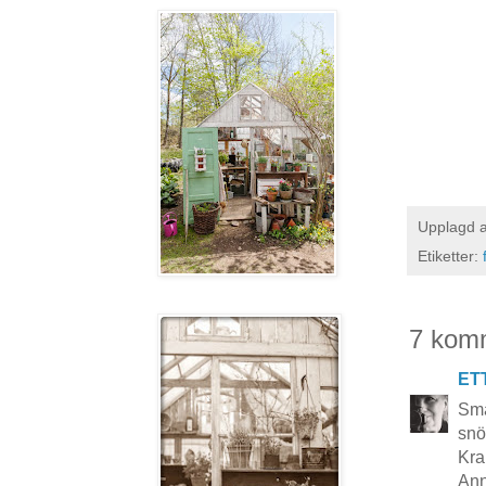
Upplagd 
Etiketter:
7 kom
ET
Sma
snö
Kra
Ann