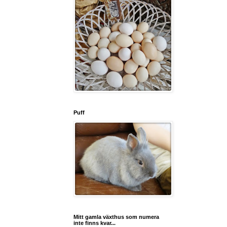
Puff
Mitt gamla växthus som numera
inte finns kvar...