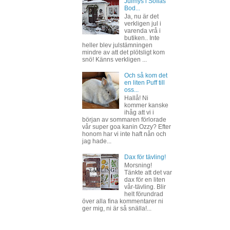
Julmys i Sofias
Bod...
Ja, nu är det
verkligen jul i
varenda vrå i
butiken.. Inte
heller blev julstämningen
mindre av att det plötsligt kom
snö! Känns verkligen ...
Och så kom det
en liten Puff till
oss...
Hallå! Ni
kommer kanske
ihåg att vi i
början av sommaren förlorade
vår super goa kanin Ozzy? Efter
honom har vi inte haft nån och
jag hade...
Dax för tävling!
Morsning!
Tänkte att det var
dax för en liten
vår-tävling. Blir
helt förundrad
över alla fina kommentarer ni
ger mig, ni är så snälla!...