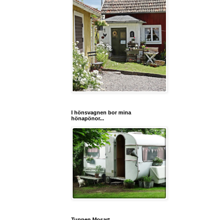
I hönsvagnen bor mina
hönapönor...
Tuppen Mosart