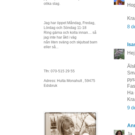
olika slag.
Hop
Kr
Jag har öppet Måndag, Fredag,
8 d
Lördag och Söndag 11-18
Ring gärna och kolla innan.... så
jag inte har åkt i väg
nån liten sväng och skjutsat barn
Isa
eller så...
Hej
Äls
Tfn: 070-515 29 55
Sma
pys
Adress: Hulta Monahult , 59475
Fas
Edsbruk
Ha 
Kra
9 d
An
Ja,