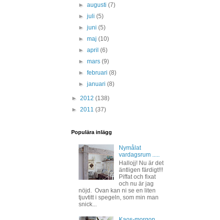
►
augusti
(7)
►
juli
(5)
►
juni
(5)
►
maj
(10)
►
april
(6)
►
mars
(9)
►
februari
(8)
►
januari
(8)
►
2012
(138)
►
2011
(37)
Populära inlägg
Nymålat
vardagsrum .....
Hallojj! Nu är det
äntligen färdigt!!!
Piffat och fixat
och nu är jag
nöjd. Ovan kan ni se en liten
tjuvtitt i spegeln, som min man
snick...
Kaos-morgon