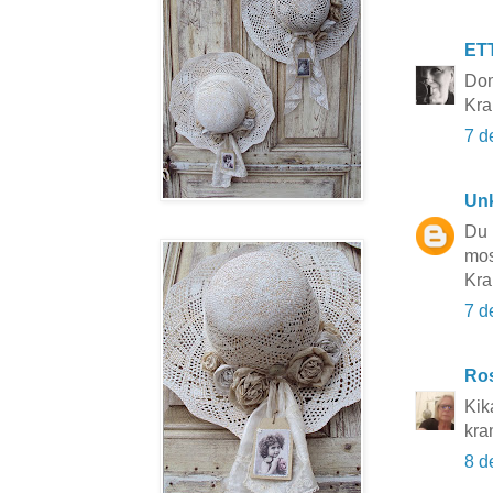
ET
Dom
Kr
7 d
Un
Du 
mos
Kr
7 d
Ros
Kik
kra
8 d