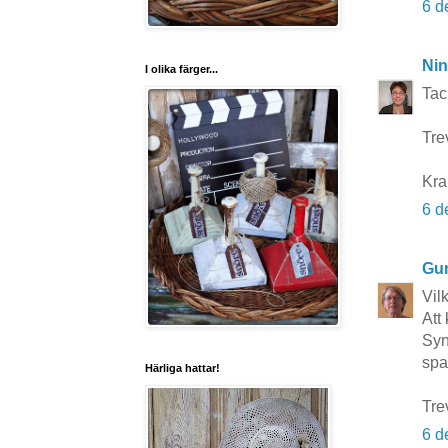
6 d
Nin
I olika färger...
Tac
Trev
Kra
6 d
Gun
Vil
Att
Syn
spar
Härliga hattar!
Tre
6 d