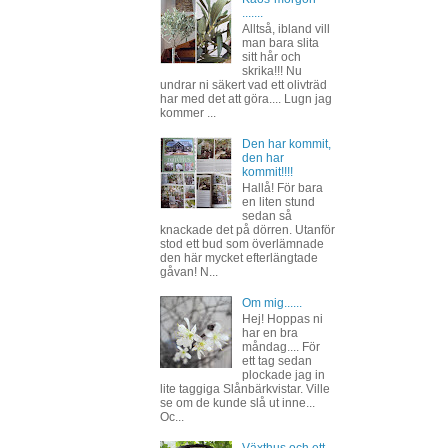
.......
Alltså, ibland vill
man bara slita
sitt hår och
skrika!!! Nu
undrar ni säkert vad ett olivträd
har med det att göra.... Lugn jag
kommer ...
Den har kommit,
den har
kommit!!!!
Hallå! För bara
en liten stund
sedan så
knackade det på dörren. Utanför
stod ett bud som överlämnade
den här mycket efterlängtade
gåvan! N...
Om mig......
Hej! Hoppas ni
har en bra
måndag.... För
ett tag sedan
plockade jag in
lite taggiga Slånbärkvistar. Ville
se om de kunde slå ut inne...
Oc...