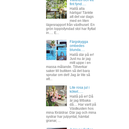
Växthus och ett
fint fynd.....
Hallå alla
härliga! Tänkte
att det var dags
med en liten
lägesrapport från växthuset. En
grön loppisfyndad stol har flyttat
in..... E...
Färgskygga
ombedes
blunda.....
Hallå där på er!
Just nu är jag
mitt uppe i en
massa målande. Tillverkar
saker till butiken så det bara
sprutar om det! Jag är lite så
att...
Lite rosa jul i
köket......
Hallå på er! Då
är jag tillbaka
då.... Har varit på
Västkusten hos
mina föräldrar. Där jag och mina
systrar har julpyntat, hämtat
granar, ...