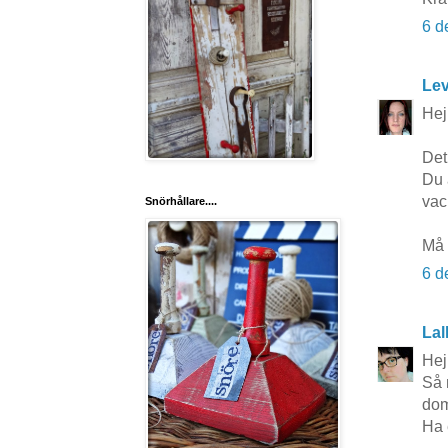
6 d
Lev
Hej
Det 
Du 
vack
Snörhållare....
Må 
6 d
Lal
Hej
Så 
dom
Ha 