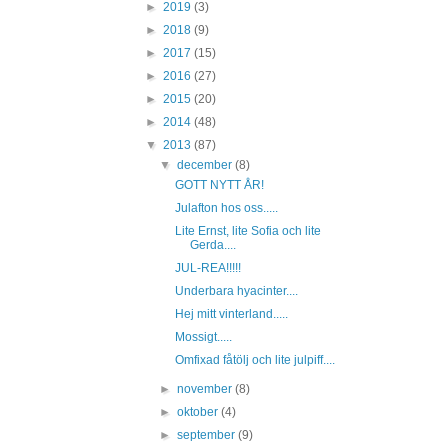
►
2019
(3)
►
2018
(9)
►
2017
(15)
►
2016
(27)
►
2015
(20)
►
2014
(48)
▼
2013
(87)
▼
december
(8)
GOTT NYTT ÅR!
Julafton hos oss.....
Lite Ernst, lite Sofia och lite
Gerda....
JUL-REA!!!!!
Underbara hyacinter....
Hej mitt vinterland.....
Mossigt.....
Omfixad fåtölj och lite julpiff....
►
november
(8)
►
oktober
(4)
►
september
(9)