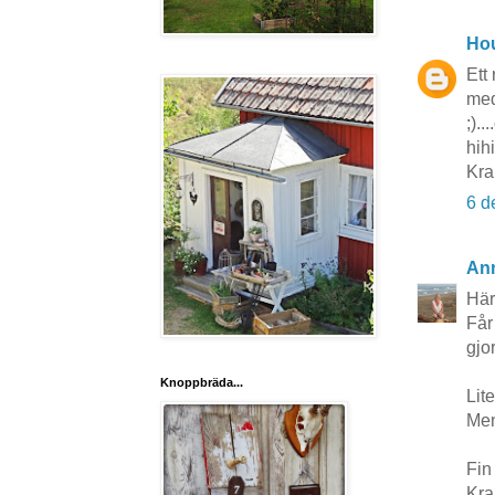
Hou
Ett 
med
;)..
hihi
Kra
6 d
Ann
Här
Får 
gjor
Knoppbräda...
Lit
Men 
Fin
Kra