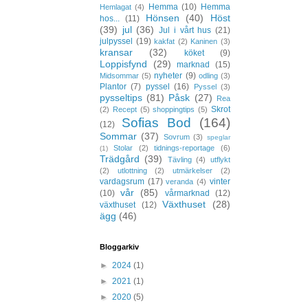
Hemma
(10)
Hemma
Hemlagat
(4)
Hönsen
(40)
Höst
hos...
(11)
(39)
jul
(36)
Jul i vårt hus
(21)
julpyssel
(19)
kakfat
(2)
Kaninen
(3)
kransar
(32)
köket
(9)
Loppisfynd
(29)
marknad
(15)
nyheter
(9)
Midsommar
(5)
odling
(3)
Plantor
(7)
pyssel
(16)
Pyssel
(3)
pysseltips
(81)
Påsk
(27)
Rea
Skrot
(2)
Recept
(5)
shoppingtips
(5)
Sofias Bod
(164)
(12)
Sommar
(37)
Sovrum
(3)
speglar
Stolar
(2)
tidnings-reportage
(6)
(1)
Trädgård
(39)
Tävling
(4)
utflykt
(2)
utlottning
(2)
utmärkelser
(2)
vardagsrum
(17)
vinter
veranda
(4)
vår
(85)
(10)
vårmarknad
(12)
Växthuset
(28)
växthuset
(12)
ägg
(46)
Bloggarkiv
►
2024
(1)
►
2021
(1)
►
2020
(5)