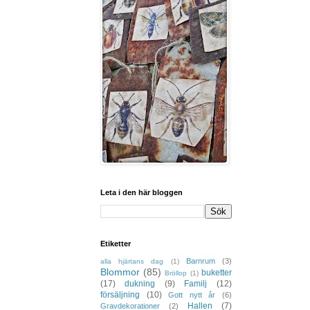
Leta i den här bloggen
Etiketter
Barnrum
(3)
alla hjärtans dag
(1)
Blommor
(85)
buketter
Bröllop
(1)
(17)
dukning
(9)
Familj
(12)
försäljning
(10)
Gott nytt år
(6)
Hallen
(7)
Gravdekorationer
(2)