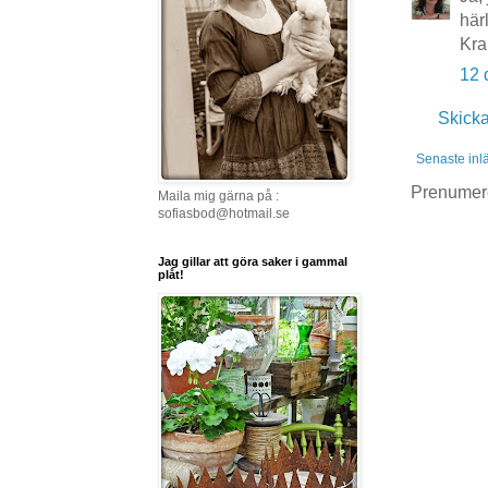
här
Kr
12 
Skick
Senaste inl
Prenumer
Maila mig gärna på :
sofiasbod@hotmail.se
Jag gillar att göra saker i gammal
plåt!