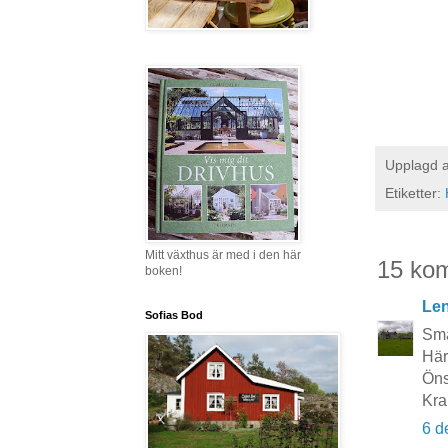
Upplagd 
Etiketter:
Mitt växthus är med i den här
15 ko
boken!
Le
Sofias Bod
Sma
Här
Öns
Kra
6 d