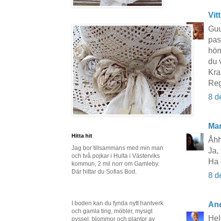
Vit
Guu
pas
hön
du v
Kra
Reg
8 d
Mar
Hitta hit
Åhh
Jag bor tillsammans med min man
Ja, 
och två pojkar i Hulta i Västerviks
Ha 
kommun, 2 mil norr om Gamleby.
Där hittar du Sofias Bod.
8 d
I boden kan du fynda nytt hantverk
Ane
och gamla ting, möbler, mysigt
Hel
pyssel, blommor och plantor av