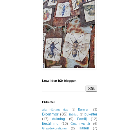
Leta i den här bloggen
Etiketter
Barnrum
(3)
alla hjärtans dag
(1)
Blommor
(85)
buketter
Bröllop
(1)
(17)
dukning
(9)
Familj
(12)
försäljning
(10)
Gott nytt år
(6)
Hallen
(7)
Gravdekorationer
(2)