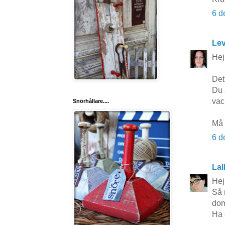
6 d
Lev
Hej
Det 
Du 
vack
Snörhållare....
Må 
6 d
Lal
Hej
Så 
dom
Ha 