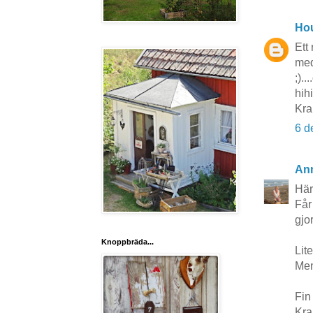
Hou
Ett 
med
;)..
hihi
Kra
6 d
Ann
Här
Får 
gjor
Knoppbräda...
Lit
Men 
Fin
Kra