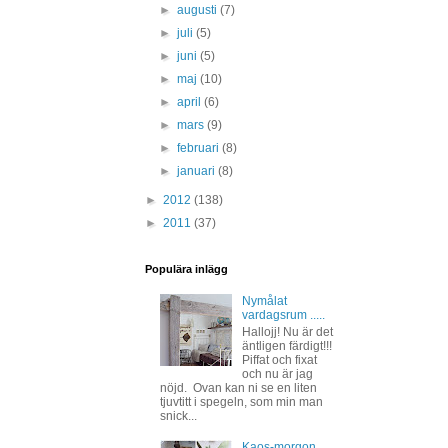
►
augusti
(7)
►
juli
(5)
►
juni
(5)
►
maj
(10)
►
april
(6)
►
mars
(9)
►
februari
(8)
►
januari
(8)
►
2012
(138)
►
2011
(37)
Populära inlägg
Nymålat
vardagsrum .....
Hallojj! Nu är det
äntligen färdigt!!!
Piffat och fixat
och nu är jag
nöjd. Ovan kan ni se en liten
tjuvtitt i spegeln, som min man
snick...
Kaos-morgon