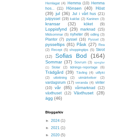
Hemma
(10)
Hemma
Hemlagat
(4)
Hönsen
(40)
Höst
hos...
(11)
(39)
jul
(36)
Jul i vårt hus
(21)
julpyssel
(19)
kakfat
(2)
Kaninen
(3)
kransar
(32)
köket
(9)
Loppisfynd
(29)
marknad
(15)
nyheter
(9)
Midsommar
(5)
odling
(3)
Plantor
(7)
pyssel
(16)
Pyssel
(3)
pysseltips
(81)
Påsk
(27)
Rea
Skrot
(2)
Recept
(5)
shoppingtips
(5)
Sofias Bod
(164)
(12)
Sommar
(37)
Sovrum
(3)
speglar
Stolar
(2)
tidnings-reportage
(6)
(1)
Trädgård
(39)
Tävling
(4)
utflykt
(2)
utlottning
(2)
utmärkelser
(2)
vardagsrum
(17)
vinter
veranda
(4)
vår
(85)
(10)
vårmarknad
(12)
Växthuset
(28)
växthuset
(12)
ägg
(46)
Bloggarkiv
►
2024
(1)
►
2021
(1)
►
2020
(5)