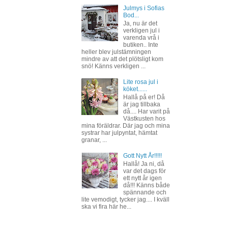
Julmys i Sofias
Bod...
Ja, nu är det
verkligen jul i
varenda vrå i
butiken.. Inte
heller blev julstämningen
mindre av att det plötsligt kom
snö! Känns verkligen ...
Lite rosa jul i
köket......
Hallå på er! Då
är jag tillbaka
då.... Har varit på
Västkusten hos
mina föräldrar. Där jag och mina
systrar har julpyntat, hämtat
granar, ...
Gott Nytt År!!!!!
Hallå! Ja ni, då
var det dags för
ett nytt år igen
då!!! Känns både
spännande och
lite vemodigt, tycker jag.... I kväll
ska vi fira här he...