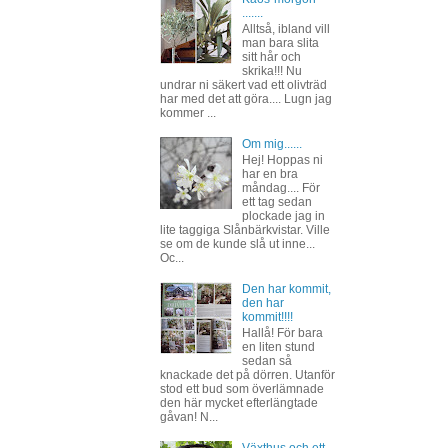
.......
Alltså, ibland vill
man bara slita
sitt hår och
skrika!!! Nu
undrar ni säkert vad ett olivträd
har med det att göra.... Lugn jag
kommer ...
Om mig......
Hej! Hoppas ni
har en bra
måndag.... För
ett tag sedan
plockade jag in
lite taggiga Slånbärkvistar. Ville
se om de kunde slå ut inne...
Oc...
Den har kommit,
den har
kommit!!!!
Hallå! För bara
en liten stund
sedan så
knackade det på dörren. Utanför
stod ett bud som överlämnade
den här mycket efterlängtade
gåvan! N...