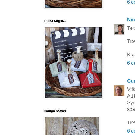
6 d
Nin
I olika färger...
Tac
Trev
Kra
6 d
Gun
Vil
Att
Syn
spar
Härliga hattar!
Tre
6 d