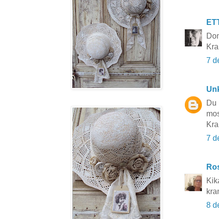
ET
Dom
Kr
7 d
Un
Du 
mos
Kr
7 d
Ros
Kik
kra
8 d