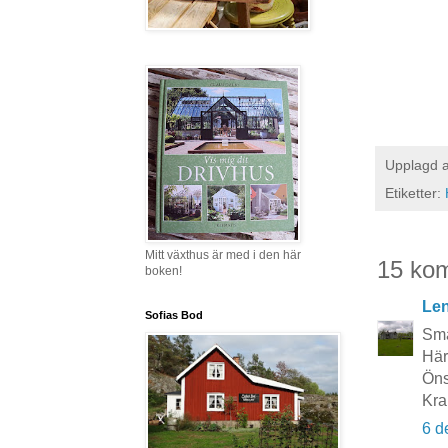
Upplagd 
Etiketter:
Mitt växthus är med i den här
15 ko
boken!
Le
Sofias Bod
Sma
Här
Öns
Kra
6 d