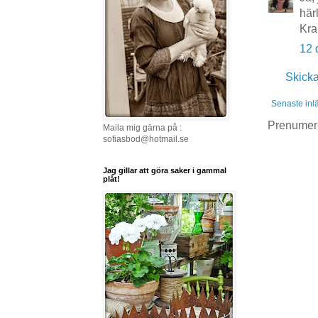
här
Kr
12 
Skick
Senaste inl
Prenumer
Maila mig gärna på :
sofiasbod@hotmail.se
Jag gillar att göra saker i gammal
plåt!