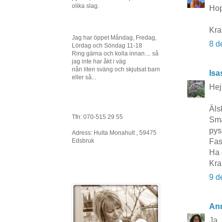
olika slag.
Hop
Kr
Jag har öppet Måndag, Fredag,
8 d
Lördag och Söndag 11-18
Ring gärna och kolla innan.... så
jag inte har åkt i väg
nån liten sväng och skjutsat barn
Isa
eller så...
Hej
Äls
Tfn: 070-515 29 55
Sma
pys
Adress: Hulta Monahult , 59475
Fas
Edsbruk
Ha 
Kra
9 d
An
Ja,