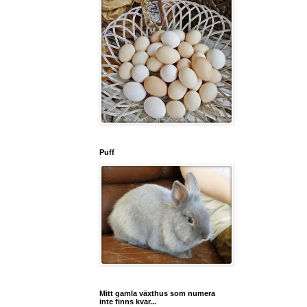
Puff
Mitt gamla växthus som numera
inte finns kvar...