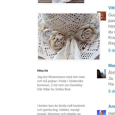
Vit
Guu
pas
hön
du v
Kra
Reg
8 d
Mar
Hitta hit
Åhh
Jag bor tillsammans med min man
Ja, 
och två pojkar i Hulta i Västerviks
Ha 
kommun, 2 mil norr om Gamleby.
Där hittar du Sofias Bod.
8 d
I boden kan du fynda nytt hantverk
Ane
och gamla ting, möbler, mysigt
Hel
pyssel, blommor och plantor av