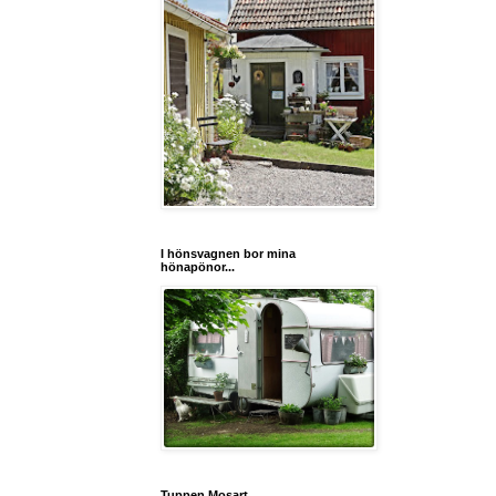
I hönsvagnen bor mina
hönapönor...
Tuppen Mosart