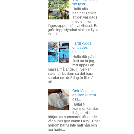
Växthus och ett
fint fynd.....
Hallå alla
härliga! Tänkte
att det var dags
med en liten
lägesrapport från växthuset. En
grön loppisfyndad stol har flyttat
in..... E...
Färgskygga
ombedes
blunda.....
Hallå där på er!
Just nu är jag
mitt uppe i en
massa målande. Tillverkar
saker till butiken så det bara
sprutar om det! Jag är lite så
att...
Och så kom det
en liten Puff till
oss...
Hallå! Ni
kommer kanske
ihåg att vi i
början av sommaren förlorade
vår super goa kanin Ozzy? Efter
honom har vi inte haft nån och
jag hade...