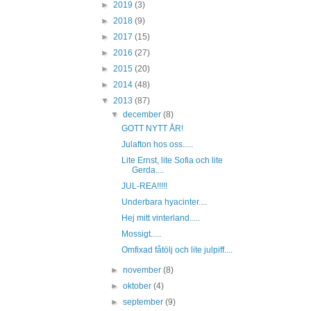
►
2019
(3)
►
2018
(9)
►
2017
(15)
►
2016
(27)
►
2015
(20)
►
2014
(48)
▼
2013
(87)
▼
december
(8)
GOTT NYTT ÅR!
Julafton hos oss.....
Lite Ernst, lite Sofia och lite
Gerda....
JUL-REA!!!!!
Underbara hyacinter....
Hej mitt vinterland.....
Mossigt.....
Omfixad fåtölj och lite julpiff....
►
november
(8)
►
oktober
(4)
►
september
(9)