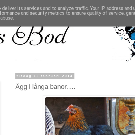
deliver its services and to analyze traffic. Your IP address and
formance and security metrics to ensure quality of service, ge
 abuse.
tisdag 11 februari 2014
Ägg i långa banor.....