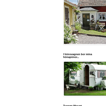
I hönsvagnen bor mina
hönapönor...
Tuppen Mosart