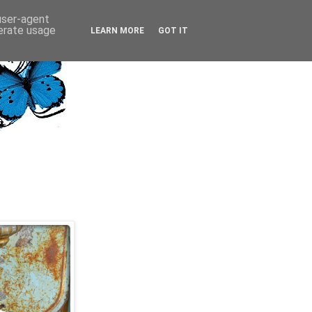
 user-agent
nerate usage
LEARN MORE
GOT IT