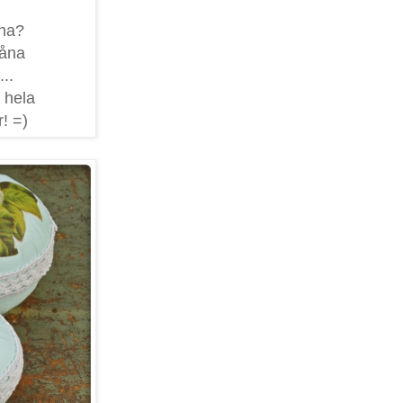
 ha?
såna
..
 hela
! =)