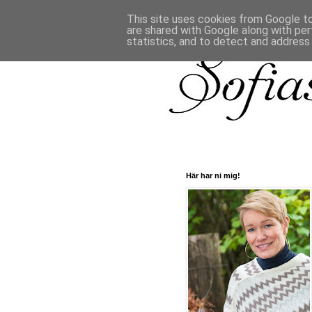
This site uses cookies from Google to 
are shared with Google along with per
statistics, and to detect and address
Här har ni mig!