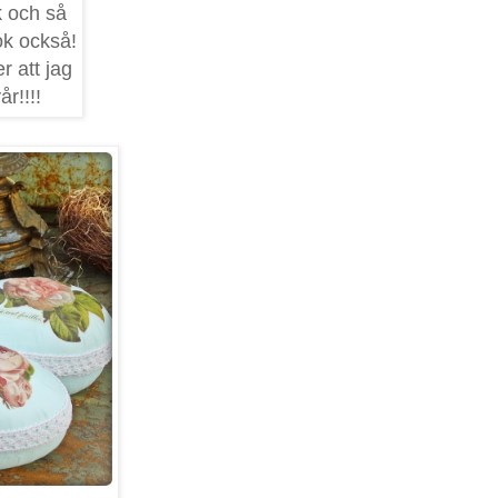
k och så
ok också!
r att jag
r!!!!