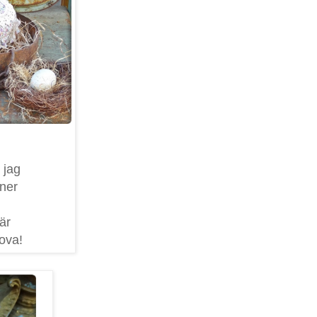
 jag
nner
här
ova!