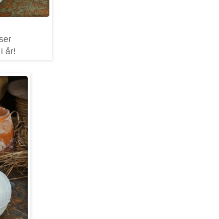
 ser
i år!