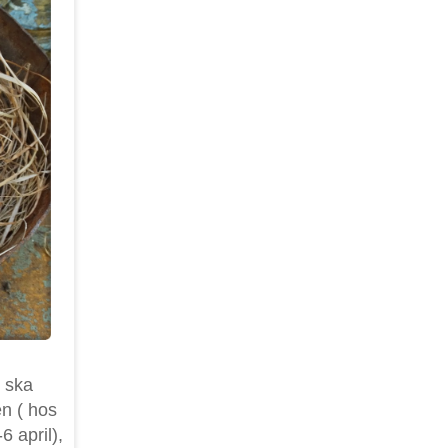
n ska
en ( hos
 april),