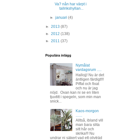
Va? nån har värpt i
tallrikshyllan...
►
januari
(4)
►
2013
(87)
►
2012
(138)
►
2011
(37)
Populära inlägg
Nymålat
vardagsrum .....
Hallojj! Nu är det
äntligen färdigt!!!
Piffat och fixat
och nu är jag
nöjd. Ovan kan ni se en liten
tjuvtitt i spegeln, som min man
snick...
Kaos-morgon
.......
Alltså, ibland vill
man bara slita
sitt hår och
skrika!!! Nu
undrar ni säkert vad ett olivträd