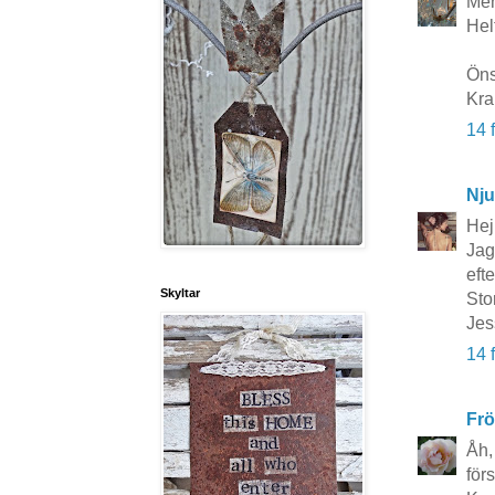
Men
Hel
Öns
Kra
14 
Nju
Hej
Jag
efte
Skyltar
Sto
Jes
14 
Frö
Åh,
förs