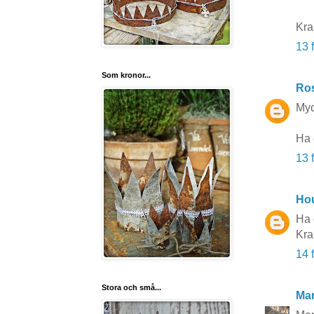
Kra
13 
Som kronor...
Ros
Myc
Ha 
13 
Hou
Ha 
Kra
14 
Stora och små...
Mar