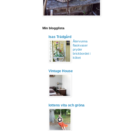
Min blogglista
Isas Trädgård
Återvunna
flaskvaser
pryder
brickbordet i
köket
Vintage House
lottens vita och gröna