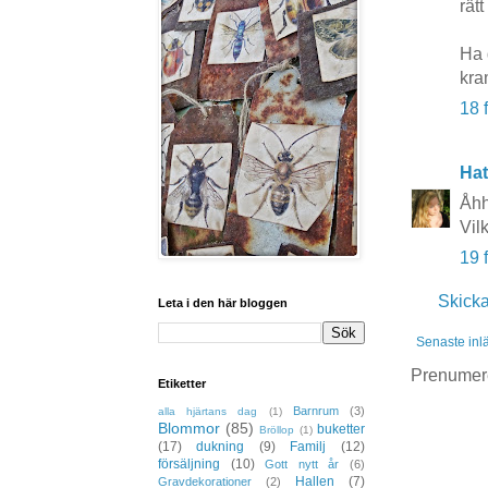
rät
Ha d
kra
18 
Hat
Åhh
Vil
19 
Skick
Leta i den här bloggen
Senaste inl
Prenumer
Etiketter
Barnrum
(3)
alla hjärtans dag
(1)
Blommor
(85)
buketter
Bröllop
(1)
(17)
dukning
(9)
Familj
(12)
försäljning
(10)
Gott nytt år
(6)
Hallen
(7)
Gravdekorationer
(2)