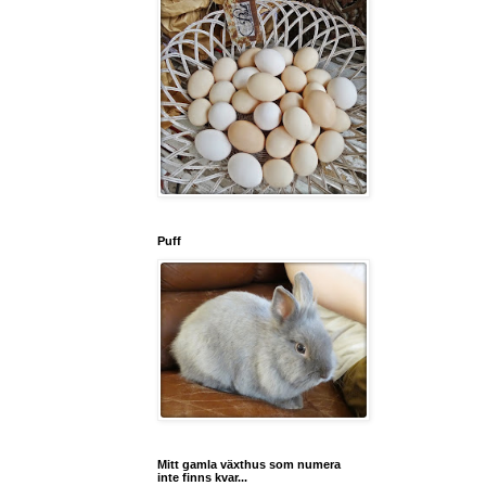
Puff
Mitt gamla växthus som numera
inte finns kvar...