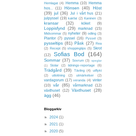
Hemma
(10)
Hemma
Hemlagat
(4)
Hönsen
(40)
Höst
hos...
(11)
(39)
jul
(36)
Jul i vårt hus
(21)
julpyssel
(19)
kakfat
(2)
Kaninen
(3)
kransar
(32)
köket
(9)
Loppisfynd
(29)
marknad
(15)
nyheter
(9)
Midsommar
(5)
odling
(3)
Plantor
(7)
pyssel
(16)
Pyssel
(3)
pysseltips
(81)
Påsk
(27)
Rea
Skrot
(2)
Recept
(5)
shoppingtips
(5)
Sofias Bod
(164)
(12)
Sommar
(37)
Sovrum
(3)
speglar
Stolar
(2)
tidnings-reportage
(6)
(1)
Trädgård
(39)
Tävling
(4)
utflykt
(2)
utlottning
(2)
utmärkelser
(2)
vardagsrum
(17)
vinter
veranda
(4)
vår
(85)
(10)
vårmarknad
(12)
Växthuset
(28)
växthuset
(12)
ägg
(46)
Bloggarkiv
►
2024
(1)
►
2021
(1)
►
2020
(5)