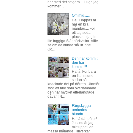
har med det att göra.... Lugn jag
kommer ...
Om mig......
Hej! Hoppas ni
har en bra
måndag.... För
ett tag sedan
plockade jag in
lite taggiga Slånbärkvistar. Ville
se om de kunde slå ut inne...
Oc...
Den har kommit,
den har
kommit!!!!
Hallå! För bara
en liten stund
sedan så
knackade det på dörren. Utanför
stod ett bud som överlämnade
den här mycket efterlängtade
gåvan! N...
Färgskygga
ombedes
blunda.....
Hallå där på er!
Just nu är jag
mitt uppe i en
massa målande. Tillverkar