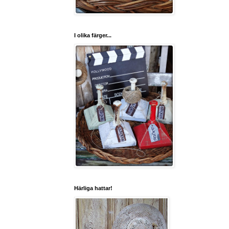
I olika färger...
Härliga hattar!