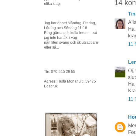
14 ko
olika slag.
Tin
All
Jag har öppet Måndag, Fredag,
Lördag och Söndag 11-18
Ha 
Ring gärna och kolla innan.... så
kra
jag inte har åkt i väg
nån liten sväng och skjutsat barn
11 
eller så...
Le
Oj,
Tfn: 070-515 29 55
slu
Adress: Hulta Monahult , 59475
Ha 
Edsbruk
Kra
11 
Hou
Men
För