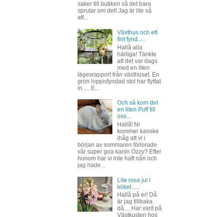
saker till butiken så det bara
sprutar om det! Jag är lite så
att...
Växthus och ett
fint fynd.....
Hallå alla
härliga! Tänkte
att det var dags
med en liten
lägesrapport från växthuset. En
grön loppisfyndad stol har flyttat
in..... E...
Och så kom det
en liten Puff till
oss...
Hallå! Ni
kommer kanske
ihåg att vi i
början av sommaren förlorade
vår super goa kanin Ozzy? Efter
honom har vi inte haft nån och
jag hade...
Lite rosa jul i
köket......
Hallå på er! Då
är jag tillbaka
då.... Har varit på
Västkusten hos