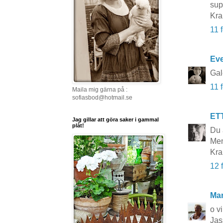
sup
Kra
11 
Eve
Gal
11 
Maila mig gärna på :
sofiasbod@hotmail.se
ET
Jag gillar att göra saker i gammal
plåt!
Du 
Men
Kr
12 
Ma
o v
Jass