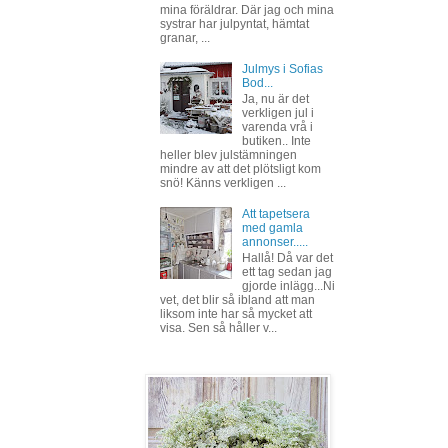
mina föräldrar. Där jag och mina
systrar har julpyntat, hämtat
granar, ...
Julmys i Sofias
Bod...
Ja, nu är det
verkligen jul i
varenda vrå i
butiken.. Inte
heller blev julstämningen
mindre av att det plötsligt kom
snö! Känns verkligen ...
Att tapetsera
med gamla
annonser.....
Hallå! Då var det
ett tag sedan jag
gjorde inlägg...Ni
vet, det blir så ibland att man
liksom inte har så mycket att
visa. Sen så håller v...