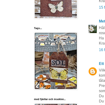
Kra
15 
Me
Hål
Tags...
ros
Ha 
Kra
16 
Ett
Vil
kom
tåla
Pre
som
Du 
med fjärilar och insekter...
Du f