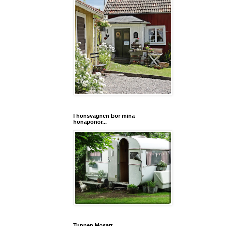
I hönsvagnen bor mina
hönapönor...
Tuppen Mosart