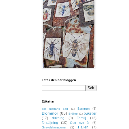
Leta i den här bloggen
Etiketter
Barnrum
(3)
alla hjärtans dag
(1)
Blommor
(85)
buketter
Bröllop
(1)
(17)
dukning
(9)
Familj
(12)
försäljning
(10)
Gott nytt år
(6)
Hallen
(7)
Gravdekorationer
(2)