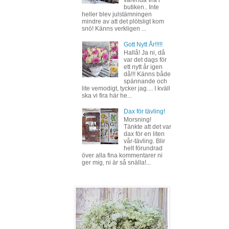
butiken.. Inte
heller blev julstämningen
mindre av att det plötsligt kom
snö! Känns verkligen ...
Gott Nytt År!!!!!
Hallå! Ja ni, då
var det dags för
ett nytt år igen
då!!! Känns både
spännande och
lite vemodigt, tycker jag.... I kväll
ska vi fira här he...
Dax för tävling!
Morsning!
Tänkte att det var
dax för en liten
vår-tävling. Blir
helt förundrad
över alla fina kommentarer ni
ger mig, ni är så snälla!...