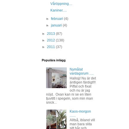
Våröppning....
Kaniner.....
►
februari
(4)
►
januari
(4)
►
2013
(87)
►
2012
(138)
►
2011
(37)
Populära inlägg
Nymålat
vardagsrum .....
Hallojj! Nu är det
äntligen färdigt!!!
Piffat och fixat
och nu är jag
nöjd. Ovan kan ni se en liten
tjuvtitt i spegeln, som min man
snick...
Kaos-morgon
.......
Alltså, ibland vill
man bara slita
sitt hår och