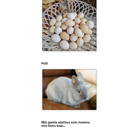
Puff
Mitt gamla växthus som numera
inte finns kvar...