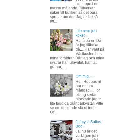
mitt uppe i en
massa målande. Tillverkar
saker till butiken så det bara
sprutar om det! Jag är lite så
att...
Lite rosa jul i
köket......
Hallå på er! Då
är jag tillbaka
då.... Har varit på
Västkusten hos
mina föräldrar. Där jag och mina
systrar har julpyntat, hämtat
granar, ...
Om mig......
Hej! Hoppas ni
har en bra
måndag.... För
ett tag sedan
plockade jag in
lite taggiga Slånbärkvistar. Ville
se om de kunde slå ut inne...
Oc...
Julmys i Sofias
Bod...
Ja, nu är det
verkligen jul i
varenda vrå i