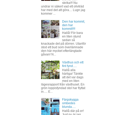
skrika!!! Nu
undrar ni säkert vad ett olivträd
har med det att göra.... Lugn jag
kommer ...
Den har kommit,
den har
kommit!!!!
Hallå! För bara
en liten stund
sedan så
knackade det på dörren. Utanför
stod ett bud som överlämnade
den här mycket efterlängtade
gåvan! N...
Växthus och ett
fint fynd.....
Hallå alla
härliga! Tänkte
att det var dags
med en liten
lägesrapport från växthuset. En
grön loppisfyndad stol har flyttat
in..... E...
Färgskygga
ombedes
blunda.....
Hallå där på er!
Just nu är jag