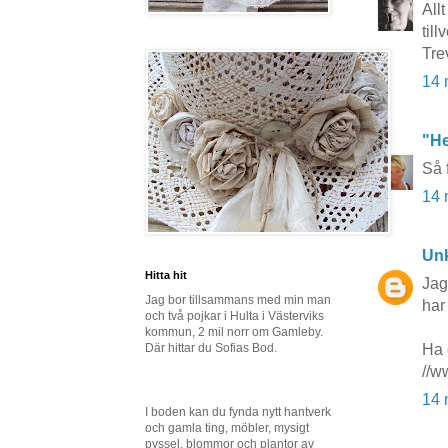
Allt
till
Tre
14 
"He
Så 
14 
Un
Hitta hit
Jag
Jag bor tillsammans med min man
har
och två pojkar i Hulta i Västerviks
kommun, 2 mil norr om Gamleby.
Ha 
Där hittar du Sofias Bod.
//w
14 
I boden kan du fynda nytt hantverk
och gamla ting, möbler, mysigt
pyssel, blommor och plantor av