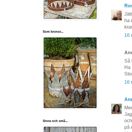
Ros
Jät
ha 
kra
Som kronor...
16 
Ano
Så 
Ha 
Sto
16 
An
Men
Jag
och
Stora och små...
på d