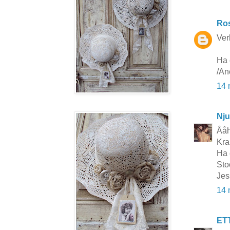
Ros
Ver
Ha 
/An
14 
Nju
Ååh
Kra
Ha 
Sto
Jes
14 
ET