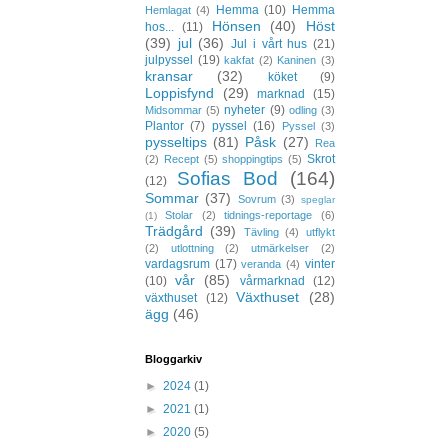
Hemma
(10)
Hemma
Hemlagat
(4)
Hönsen
(40)
Höst
hos...
(11)
(39)
jul
(36)
Jul i vårt hus
(21)
julpyssel
(19)
kakfat
(2)
Kaninen
(3)
kransar
(32)
köket
(9)
Loppisfynd
(29)
marknad
(15)
nyheter
(9)
Midsommar
(5)
odling
(3)
Plantor
(7)
pyssel
(16)
Pyssel
(3)
pysseltips
(81)
Påsk
(27)
Rea
Skrot
(2)
Recept
(5)
shoppingtips
(5)
Sofias Bod
(164)
(12)
Sommar
(37)
Sovrum
(3)
speglar
Stolar
(2)
tidnings-reportage
(6)
(1)
Trädgård
(39)
Tävling
(4)
utflykt
(2)
utlottning
(2)
utmärkelser
(2)
vardagsrum
(17)
vinter
veranda
(4)
vår
(85)
(10)
vårmarknad
(12)
Växthuset
(28)
växthuset
(12)
ägg
(46)
Bloggarkiv
►
2024
(1)
►
2021
(1)
►
2020
(5)