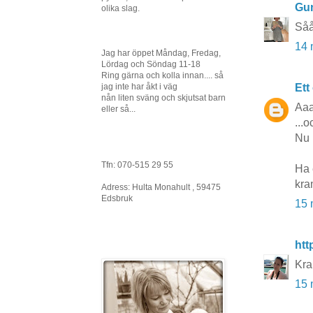
Gun
olika slag.
Såå
14 
Jag har öppet Måndag, Fredag,
Lördag och Söndag 11-18
Ring gärna och kolla innan.... så
Ett
jag inte har åkt i väg
nån liten sväng och skjutsat barn
Aaa
eller så...
...
Nu 
Tfn: 070-515 29 55
Ha 
kra
Adress: Hulta Monahult , 59475
Edsbruk
15 
htt
Kra
15 