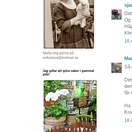
sja
Det
Og 
Håp
Kle
16 
Maila mig gärna på :
sofiasbod@hotmail.se
Mar
Så 
Jag gillar att göra saker i gammal
plåt!
Det
den
får
Ha 
Kra
16 