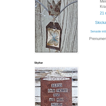
Men
Kr
21 
Skick
Senaste inl
Prenumer
Skyltar