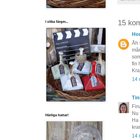
15 ko
I olika färger...
Hou
Åh 
mån
som 
fin
Kr
14 
Tin
Fin
Nu 
Härliga hattar!
Ha 
kra
14 