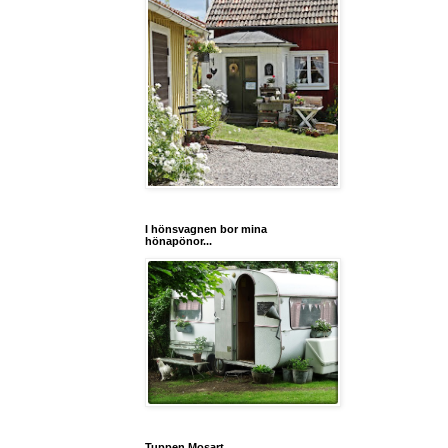
I hönsvagnen bor mina
hönapönor...
Tuppen Mosart