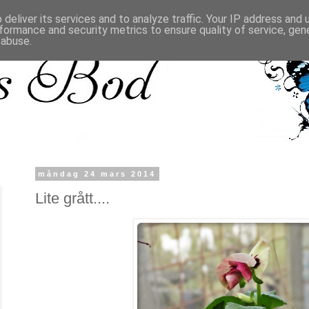
deliver its services and to analyze traffic. Your IP address and
formance and security metrics to ensure quality of service, ge
 abuse.
måndag 24 mars 2014
Lite grått....