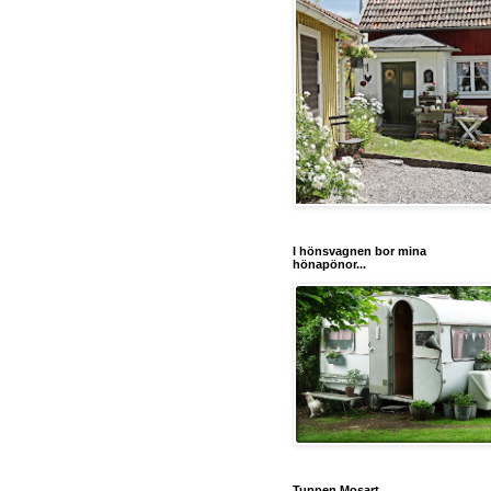
I hönsvagnen bor mina
hönapönor...
Tuppen Mosart