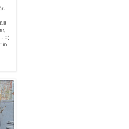
år-
llt
ar,
.. =)
 in