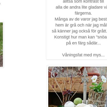
alltså som kontrast till
a
alla de andra lite gladare v
färgerna.
Många av de varor jag bestä
hem är grå och när jag mål
så känner jag också för grått.
Konstigt hur man kan "snöa"
på en färg sådär...
Våningsfat med mys...