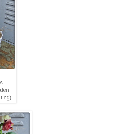
s...
aden
ting)