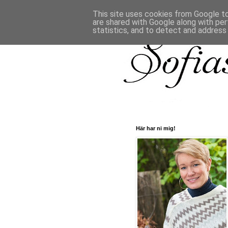
This site uses cookies from Google to 
are shared with Google along with per
statistics, and to detect and address
Här har ni mig!