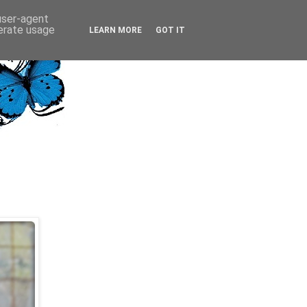
 user-agent
nerate usage
LEARN MORE
GOT IT