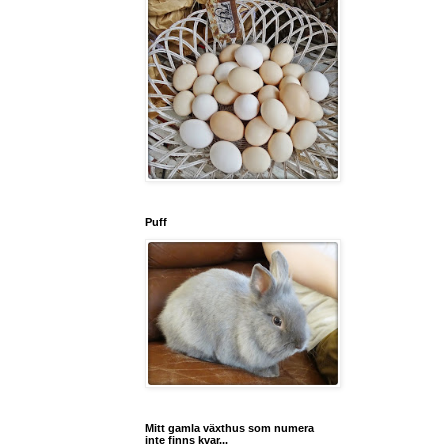
Puff
Mitt gamla växthus som numera
inte finns kvar...