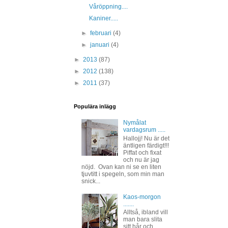
Våröppning....
Kaniner.....
►
februari
(4)
►
januari
(4)
►
2013
(87)
►
2012
(138)
►
2011
(37)
Populära inlägg
Nymålat
vardagsrum .....
Hallojj! Nu är det
äntligen färdigt!!!
Piffat och fixat
och nu är jag
nöjd. Ovan kan ni se en liten
tjuvtitt i spegeln, som min man
snick...
Kaos-morgon
.......
Alltså, ibland vill
man bara slita
sitt hår och