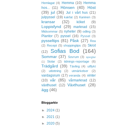
Hemma
(10)
Hemma
Hemlagat
(4)
Hönsen
(40)
Höst
hos...
(11)
(39)
jul
(36)
Jul i vårt hus
(21)
julpyssel
(19)
kakfat
(2)
Kaninen
(3)
kransar
(32)
köket
(9)
Loppisfynd
(29)
marknad
(15)
nyheter
(9)
Midsommar
(5)
odling
(3)
Plantor
(7)
pyssel
(16)
Pyssel
(3)
pysseltips
(81)
Påsk
(27)
Rea
Skrot
(2)
Recept
(5)
shoppingtips
(5)
Sofias Bod
(164)
(12)
Sommar
(37)
Sovrum
(3)
speglar
Stolar
(2)
tidnings-reportage
(6)
(1)
Trädgård
(39)
Tävling
(4)
utflykt
(2)
utlottning
(2)
utmärkelser
(2)
vardagsrum
(17)
vinter
veranda
(4)
vår
(85)
(10)
vårmarknad
(12)
Växthuset
(28)
växthuset
(12)
ägg
(46)
Bloggarkiv
►
2024
(1)
►
2021
(1)
►
2020
(5)