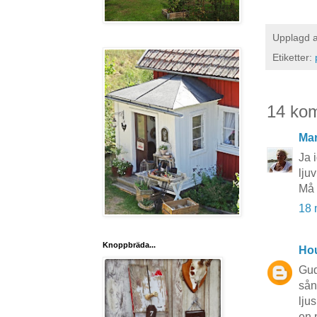
Upplagd 
Etiketter:
14 ko
Ma
Ja 
lju
Må 
18 
Knoppbräda...
Hou
Gud 
sån
ljus
en 