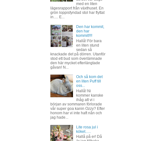
med en liten
lägesrapport från växthuset. En
grön loppisfyndad stol har flyttat
in..... E...
Den har kommit,
den har
kommit!!!!
Hallå! För bara
en liten stund
sedan så
knackade det på dörren. Utanför
stod ett bud som överlämnade
den här mycket efterlängtade
gåvan! N...
Och så kom det
en liten Puff till
oss...
Hallå! Ni
kommer kanske
ihåg att vi i
början av sommaren förlorade
vår super goa kanin Ozzy? Efter
honom har vi inte haft nån och
jag hade...
Lite rosa jul i
köket......
Hallå på er! Då
är jag tillbaka