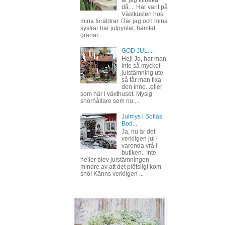
då.... Har varit på
Västkusten hos
mina föräldrar. Där jag och mina
systrar har julpyntat, hämtat
granar, ...
GOD JUL....
Hej! Ja, har man
inte så mycket
julstämning ute
så får man fixa
den inne...eller
som här i växthuset. Mysig
snörhållare som nu ...
Julmys i Sofias
Bod...
Ja, nu är det
verkligen jul i
varenda vrå i
butiken.. Inte
heller blev julstämningen
mindre av att det plötsligt kom
snö! Känns verkligen ...