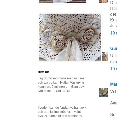
Dina
Här
det
Kra
Jes
19 
Gun
Und
min
19 
Hitta hit
Jag bor tillsammans med min man
och två pojkar i Hulta i Västerviks
Mar
kommun, 2 mil norr om Gamleby.
Där hittar du Sofias Bod.
Vi 
Atta
I boden kan du fynda nytt hantverk
och gamla ting, möbler, mysigt
Som
pyssel, blommor och plantor av