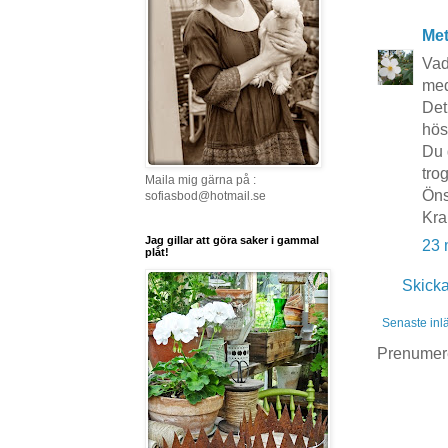
Me
Vad
med
Det
hös
Du 
tro
Maila mig gärna på :
Öns
sofiasbod@hotmail.se
Kra
Jag gillar att göra saker i gammal
23 
plåt!
Skick
Senaste inl
Prenumer