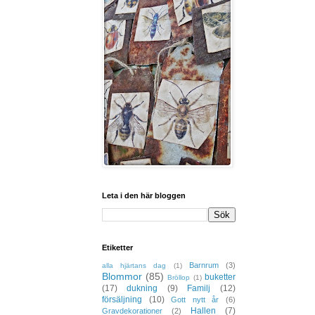
Leta i den här bloggen
Etiketter
Barnrum
(3)
alla hjärtans dag
(1)
Blommor
(85)
buketter
Bröllop
(1)
(17)
dukning
(9)
Familj
(12)
försäljning
(10)
Gott nytt år
(6)
Hallen
(7)
Gravdekorationer
(2)