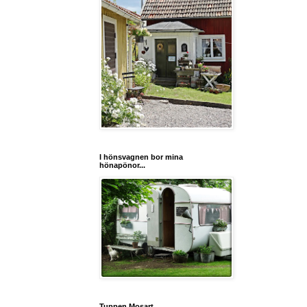
I hönsvagnen bor mina
hönapönor...
Tuppen Mosart