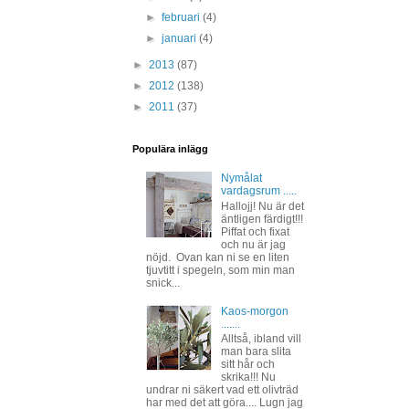
►
februari
(4)
►
januari
(4)
►
2013
(87)
►
2012
(138)
►
2011
(37)
Populära inlägg
Nymålat
vardagsrum .....
Hallojj! Nu är det
äntligen färdigt!!!
Piffat och fixat
och nu är jag
nöjd. Ovan kan ni se en liten
tjuvtitt i spegeln, som min man
snick...
Kaos-morgon
.......
Alltså, ibland vill
man bara slita
sitt hår och
skrika!!! Nu
undrar ni säkert vad ett olivträd
har med det att göra.... Lugn jag