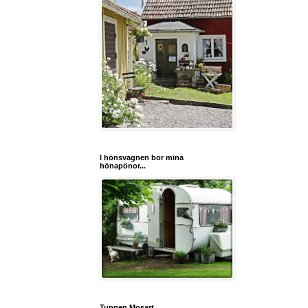
I hönsvagnen bor mina
hönapönor...
Tuppen Mosart