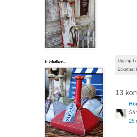
Upplagd 
Snörhållare....
Etiketter:
13 ko
Hö
Så f
28 