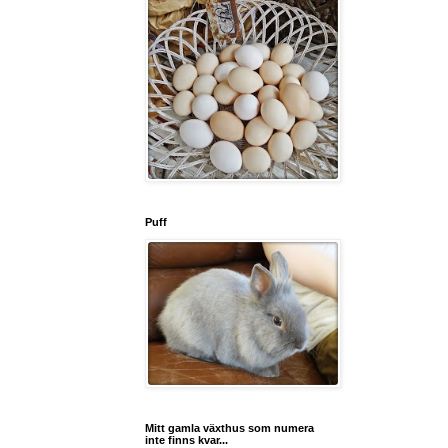
Puff
Mitt gamla växthus som numera
inte finns kvar...