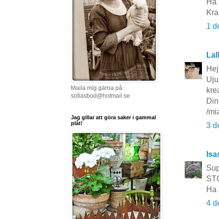
Ha 
Kra
1 d
Lal
Hej
Uju
Maila mig gärna på :
krea
sofiasbod@hotmail.se
Din
/mi
Jag gillar att göra saker i gammal
plåt!
3 d
Isa
Sup
STO
Ha 
4 d