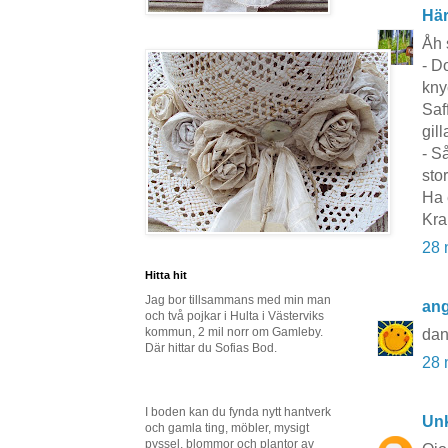
Här
Åh 
- D
kny
Saf
gill
- S
sto
Ha 
Kra
28 
Hitta hit
Jag bor tillsammans med min man
ang
och två pojkar i Hulta i Västerviks
kommun, 2 mil norr om Gamleby.
dan
Där hittar du Sofias Bod.
28 
I boden kan du fynda nytt hantverk
Un
och gamla ting, möbler, mysigt
pyssel, blommor och plantor av