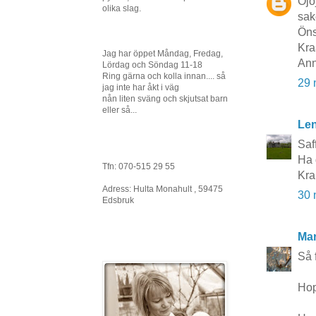
Ojoj
olika slag.
sake
Öns
Kra
Jag har öppet Måndag, Fredag,
Ann
Lördag och Söndag 11-18
Ring gärna och kolla innan.... så
29 
jag inte har åkt i väg
nån liten sväng och skjutsat barn
eller så...
Le
Saf
Ha 
Tfn: 070-515 29 55
Kra
Adress: Hulta Monahult , 59475
30 
Edsbruk
Mar
Så f
Hop