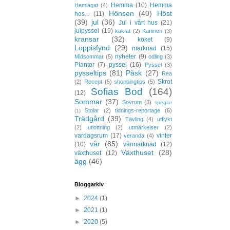
Hemma
(10)
Hemma
Hemlagat
(4)
Hönsen
(40)
Höst
hos...
(11)
(39)
jul
(36)
Jul i vårt hus
(21)
julpyssel
(19)
kakfat
(2)
Kaninen
(3)
kransar
(32)
köket
(9)
Loppisfynd
(29)
marknad
(15)
nyheter
(9)
Midsommar
(5)
odling
(3)
Plantor
(7)
pyssel
(16)
Pyssel
(3)
pysseltips
(81)
Påsk
(27)
Rea
Skrot
(2)
Recept
(5)
shoppingtips
(5)
Sofias Bod
(164)
(12)
Sommar
(37)
Sovrum
(3)
speglar
Stolar
(2)
tidnings-reportage
(6)
(1)
Trädgård
(39)
Tävling
(4)
utflykt
(2)
utlottning
(2)
utmärkelser
(2)
vardagsrum
(17)
vinter
veranda
(4)
vår
(85)
(10)
vårmarknad
(12)
Växthuset
(28)
växthuset
(12)
ägg
(46)
Bloggarkiv
►
2024
(1)
►
2021
(1)
►
2020
(5)