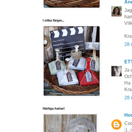
An
Jag
han
I olika färger...
Vil
Kr
28 
ET
Ja 
Och
Ha 
Kr
28 
Härliga hattar!
Hou
Coo
;)..