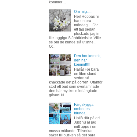
kommer ...
Om mig......
Hej! Hoppas ni
har en bra
måndag.... För
ett tag sedan
plockade jag in
lite taggiga Slånbärkvistar. Ville
se om de kunde slå ut inne...
Oc...
Den har kommit,
den har
kommit!!!!
Hallå! För bara
en liten stund
sedan så
knackade det på dörren. Utanför
stod ett bud som överlämnade
den här mycket efterlängtade
gåvan! N...
Färgskygga
ombedes
blunda.....
Hallå där på er!
Just nu är jag
mitt uppe i en
massa målande. Tillverkar
saker till butiken så det bara