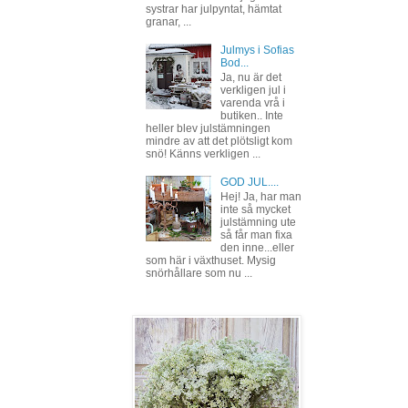
systrar har julpyntat, hämtat
granar, ...
Julmys i Sofias
Bod...
Ja, nu är det
verkligen jul i
varenda vrå i
butiken.. Inte
heller blev julstämningen
mindre av att det plötsligt kom
snö! Känns verkligen ...
GOD JUL....
Hej! Ja, har man
inte så mycket
julstämning ute
så får man fixa
den inne...eller
som här i växthuset. Mysig
snörhållare som nu ...