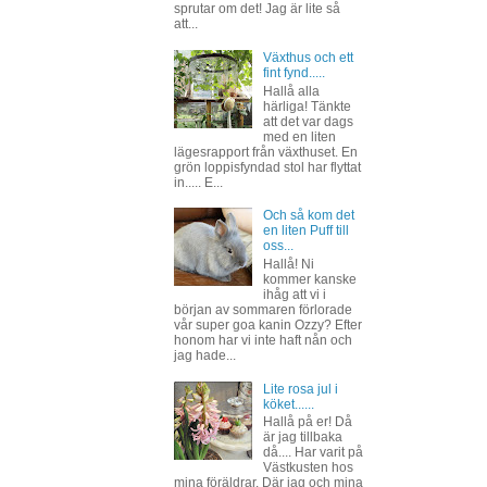
sprutar om det! Jag är lite så
att...
Växthus och ett
fint fynd.....
Hallå alla
härliga! Tänkte
att det var dags
med en liten
lägesrapport från växthuset. En
grön loppisfyndad stol har flyttat
in..... E...
Och så kom det
en liten Puff till
oss...
Hallå! Ni
kommer kanske
ihåg att vi i
början av sommaren förlorade
vår super goa kanin Ozzy? Efter
honom har vi inte haft nån och
jag hade...
Lite rosa jul i
köket......
Hallå på er! Då
är jag tillbaka
då.... Har varit på
Västkusten hos
mina föräldrar. Där jag och mina