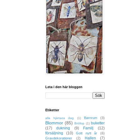
Leta i den här bloggen
Etiketter
Barnrum
(3)
alla hjärtans dag
(1)
Blommor
(85)
buketter
Bröllop
(1)
(17)
dukning
(9)
Familj
(12)
försäljning
(10)
Gott nytt år
(6)
Hallen
(7)
Gravdekorationer
(2)