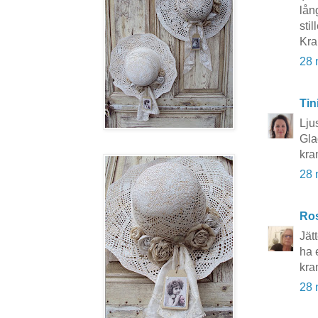
lån
sti
Kra
28 
Tin
Lju
Glad
kra
28 
Ros
Jät
ha 
kra
28 