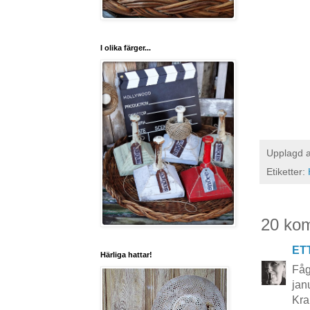
I olika färger...
Upplagd 
Etiketter:
20 ko
ET
Härliga hattar!
Fåg
jan
Kr