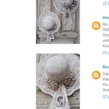
22 
Hou
Åh s
!!!!
Öns
vint
Kra
22 
Ros
Sans
Här
Ha 
Ane
22 