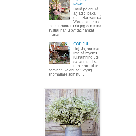
köket......
Hallå på er! Då
är jag tillbaka
då.... Har varit på
Västkusten hos
mina föräldrar. Där jag och mina
systrar har julpyntat, hämtat
granar, ...
GOD JUL....
Hej! Ja, har man
inte så mycket
julstämning ute
så får man fixa
den inne...eller
som här i växthuset. Mysig
snörhållare som nu ...