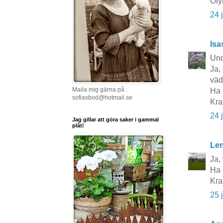
Oly
24 
Isa
Und
Ja,
väd
Maila mig gärna på :
Ha 
sofiasbod@hotmail.se
Kra
24 
Jag gillar att göra saker i gammal
plåt!
Le
Ja, 
Ha 
Kra
25 