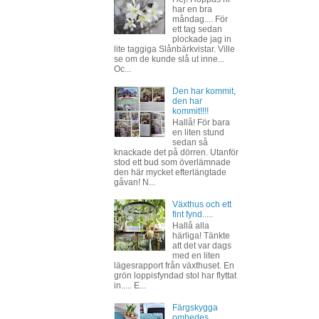
har en bra
måndag.... För
ett tag sedan
plockade jag in
lite taggiga Slånbärkvistar. Ville
se om de kunde slå ut inne...
Oc...
Den har kommit,
den har
kommit!!!!
Hallå! För bara
en liten stund
sedan så
knackade det på dörren. Utanför
stod ett bud som överlämnade
den här mycket efterlängtade
gåvan! N...
Växthus och ett
fint fynd.....
Hallå alla
härliga! Tänkte
att det var dags
med en liten
lägesrapport från växthuset. En
grön loppisfyndad stol har flyttat
in..... E...
Färgskygga
ombedes