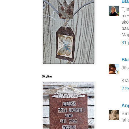
Bla
Tji
mes
skön
bar
Ma
31 
Bla
Jös
Skyltar
Kra
2 f
Äng
Brr
fall