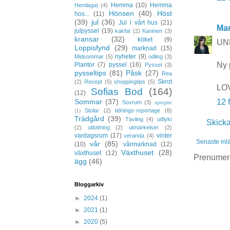
Hemma
(10)
Hemma
Hemlagat
(4)
Hönsen
(40)
Höst
hos...
(11)
(39)
jul
(36)
Jul i vårt hus
(21)
Mar
julpyssel
(19)
kakfat
(2)
Kaninen
(3)
kransar
(32)
köket
(9)
UND
Loppisfynd
(29)
marknad
(15)
nyheter
(9)
Midsommar
(5)
odling
(3)
Ny 
Plantor
(7)
pyssel
(16)
Pyssel
(3)
pysseltips
(81)
Påsk
(27)
Rea
Skrot
(2)
Recept
(5)
shoppingtips
(5)
LOV
Sofias Bod
(164)
(12)
Sommar
(37)
12 
Sovrum
(3)
speglar
Stolar
(2)
tidnings-reportage
(6)
(1)
Trädgård
(39)
Tävling
(4)
utflykt
Skick
(2)
utlottning
(2)
utmärkelser
(2)
vardagsrum
(17)
vinter
veranda
(4)
Senaste inl
vår
(85)
(10)
vårmarknad
(12)
Växthuset
(28)
växthuset
(12)
Prenumer
ägg
(46)
Bloggarkiv
►
2024
(1)
►
2021
(1)
►
2020
(5)