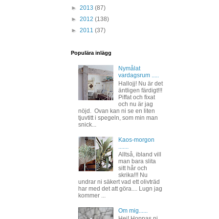
►
2013
(87)
►
2012
(138)
►
2011
(37)
Populära inlägg
Nymålat
vardagsrum .....
Hallojj! Nu är det
äntligen färdigt!!!
Piffat och fixat
och nu är jag
nöjd. Ovan kan ni se en liten
tjuvtitt i spegeln, som min man
snick...
Kaos-morgon
.......
Alltså, ibland vill
man bara slita
sitt hår och
skrika!!! Nu
undrar ni säkert vad ett olivträd
har med det att göra.... Lugn jag
kommer ...
Om mig......
Hej! Hoppas ni