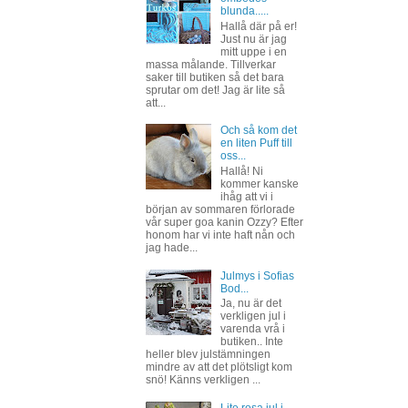
blunda.....
Hallå där på er!
Just nu är jag
mitt uppe i en
massa målande. Tillverkar
saker till butiken så det bara
sprutar om det! Jag är lite så
att...
Och så kom det
en liten Puff till
oss...
Hallå! Ni
kommer kanske
ihåg att vi i
början av sommaren förlorade
vår super goa kanin Ozzy? Efter
honom har vi inte haft nån och
jag hade...
Julmys i Sofias
Bod...
Ja, nu är det
verkligen jul i
varenda vrå i
butiken.. Inte
heller blev julstämningen
mindre av att det plötsligt kom
snö! Känns verkligen ...
Lite rosa jul i