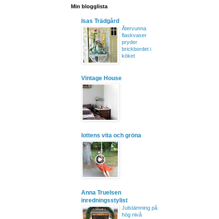
Min blogglista
Isas Trädgård
Återvunna
flaskvaser
pryder
brickbordet i
köket
Vintage House
lottens vita och gröna
Anna Truelsen
inredningsstylist
Julstämning på
hög nivå