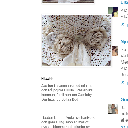
Lis
Kra
Skå
22 
Nju
Sam
Va 
Men
Kra
Jes
Hitta hit
22 
Jag bor tillsammans med min man
och två pojkar i Hulta i Västerviks
kommun, 2 mil norr om Gamleby.
Gun
Där hittar du Sofias Bod.
Ja 
het
I boden kan du fynda nytt hantverk
ell
och gamla ting, möbler, mysigt
pyssel, blommor och plantor av