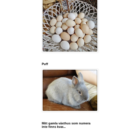
Puff
Mitt gamla växthus som numera
inte finns kvar...