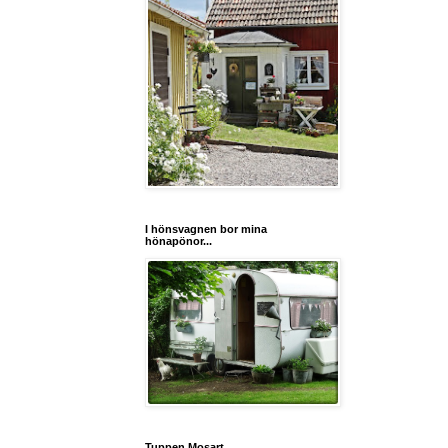
I hönsvagnen bor mina
hönapönor...
Tuppen Mosart