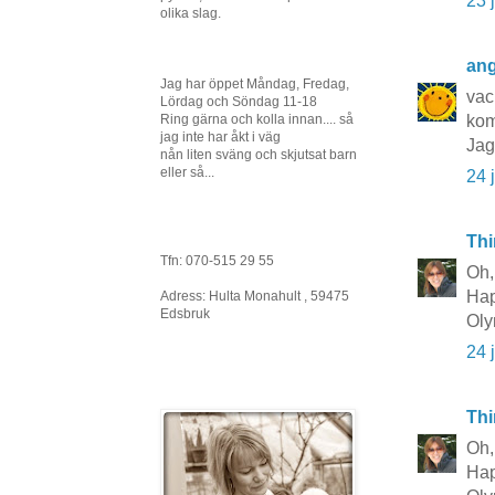
23 
olika slag.
ang
Jag har öppet Måndag, Fredag,
vack
Lördag och Söndag 11-18
Ring gärna och kolla innan.... så
kom
jag inte har åkt i väg
Jag
nån liten sväng och skjutsat barn
eller så...
24 
Thi
Tfn: 070-515 29 55
Oh,
Ha
Adress: Hulta Monahult , 59475
Edsbruk
Oly
24 
Thi
Oh,
Ha