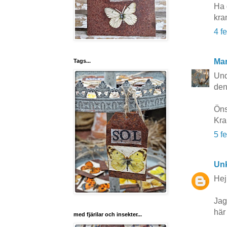
Ha 
kra
4 f
Mar
Tags...
Und
den
Öns
Kra
5 f
Un
Hej
Jag
här 
med fjärilar och insekter...