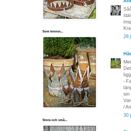
An
Såå
stä
ins
Kr
Som kronor...
28 
Här
Men
Det
ligg
- F
län
sin 
Var
/ A
30 
Stora och små...