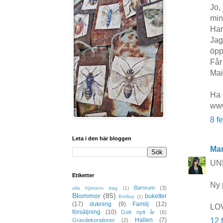
Jo,
min
Har
Jag
öpp
Får
Mai
Ha 
www
8 f
Leta i den här bloggen
Mar
UND
Etiketter
Ny 
Barnrum
(3)
alla hjärtans dag
(1)
Blommor
(85)
buketter
Bröllop
(1)
(17)
dukning
(9)
Familj
(12)
LOV
försäljning
(10)
Gott nytt år
(6)
Hallen
(7)
12 
Gravdekorationer
(2)