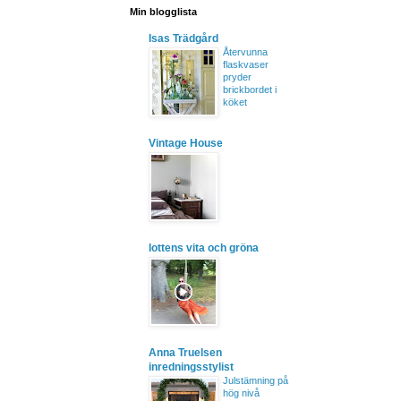
Min blogglista
Isas Trädgård
Återvunna
flaskvaser
pryder
brickbordet i
köket
Vintage House
lottens vita och gröna
Anna Truelsen
inredningsstylist
Julstämning på
hög nivå