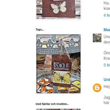
Ha 
kra
4 f
Mar
Tags...
Und
den
Öns
Kra
5 f
Un
Hej
Jag
här 
med fjärilar och insekter...