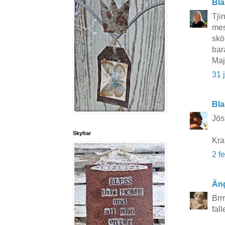
Bla
Tji
mes
skön
bar
Ma
31 
Bla
Jös
Skyltar
Kra
2 f
Äng
Brr
fall