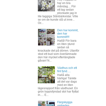
har en bra
måndag.... För
ett tag sedan
plockade jag in
lite taggiga Slånbärkvistar. Ville
se om de kunde slå ut inne...
Oc...
Den har kommit,
den har
kommit!!!!
Hallå! För bara
en liten stund
sedan så
knackade det på dörren. Utanför
stod ett bud som överlämnade
den här mycket efterlängtade
gåvan! N...
Växthus och ett
fint fynd.....
Hallå alla
härliga! Tänkte
att det var dags
med en liten
lägesrapport från växthuset. En
grön loppisfyndad stol har flyttat
in..... E...
Färgskygga
ombedes