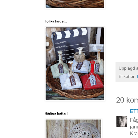
I olika färger...
Upplagd 
Etiketter:
20 ko
ET
Härliga hattar!
Fåg
jan
Kr