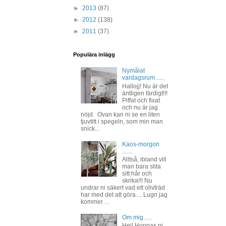
►
2013
(87)
►
2012
(138)
►
2011
(37)
Populära inlägg
Nymålat
vardagsrum .....
Hallojj! Nu är det
äntligen färdigt!!!
Piffat och fixat
och nu är jag
nöjd. Ovan kan ni se en liten
tjuvtitt i spegeln, som min man
snick...
Kaos-morgon
.......
Alltså, ibland vill
man bara slita
sitt hår och
skrika!!! Nu
undrar ni säkert vad ett olivträd
har med det att göra.... Lugn jag
kommer ...
Om mig......
Hej! Hoppas ni