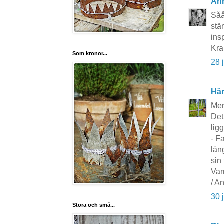
An
Såå
stä
ins
Kr
Som kronor...
28 
Här
Men
Det
ligg
- F
län
sin 
Var
/ A
30 
Stora och små...