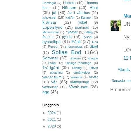
Hemma
(10)
Hemma
Hemlagat
(4)
Hönsen
(40)
Höst
hos...
(11)
(39)
jul
(36)
Jul i vårt hus
(21)
Mar
julpyssel
(19)
kakfat
(2)
Kaninen
(3)
kransar
(32)
köket
(9)
UND
Loppisfynd
(29)
marknad
(15)
nyheter
(9)
Midsommar
(5)
odling
(3)
Ny 
Plantor
(7)
pyssel
(16)
Pyssel
(3)
pysseltips
(81)
Påsk
(27)
Rea
Skrot
(2)
Recept
(5)
shoppingtips
(5)
LOV
Sofias Bod
(164)
(12)
Sommar
(37)
12 
Sovrum
(3)
speglar
Stolar
(2)
tidnings-reportage
(6)
(1)
Trädgård
(39)
Tävling
(4)
utflykt
Skick
(2)
utlottning
(2)
utmärkelser
(2)
vardagsrum
(17)
vinter
veranda
(4)
Senaste inl
vår
(85)
(10)
vårmarknad
(12)
Växthuset
(28)
växthuset
(12)
Prenumer
ägg
(46)
Bloggarkiv
►
2024
(1)
►
2021
(1)
►
2020
(5)