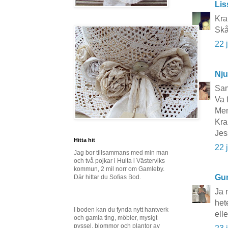
Lis
Kra
Skå
22 
Nju
Sam
Va 
Men
Kra
Jes
Hitta hit
22 
Jag bor tillsammans med min man
och två pojkar i Hulta i Västerviks
kommun, 2 mil norr om Gamleby.
Gun
Där hittar du Sofias Bod.
Ja 
het
I boden kan du fynda nytt hantverk
ell
och gamla ting, möbler, mysigt
pyssel, blommor och plantor av