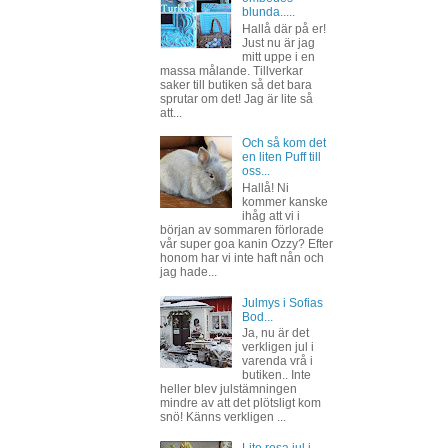
blunda.....
Hallå där på er!
Just nu är jag
mitt uppe i en
massa målande. Tillverkar
saker till butiken så det bara
sprutar om det! Jag är lite så
att...
Och så kom det
en liten Puff till
oss...
Hallå! Ni
kommer kanske
ihåg att vi i
början av sommaren förlorade
vår super goa kanin Ozzy? Efter
honom har vi inte haft nån och
jag hade...
Julmys i Sofias
Bod...
Ja, nu är det
verkligen jul i
varenda vrå i
butiken.. Inte
heller blev julstämningen
mindre av att det plötsligt kom
snö! Känns verkligen ...
Lite rosa jul i