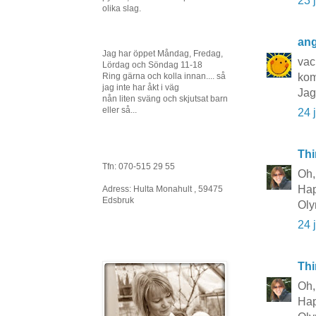
23 
olika slag.
ang
Jag har öppet Måndag, Fredag,
vack
Lördag och Söndag 11-18
Ring gärna och kolla innan.... så
kom
jag inte har åkt i väg
Jag
nån liten sväng och skjutsat barn
eller så...
24 
Thi
Tfn: 070-515 29 55
Oh,
Ha
Adress: Hulta Monahult , 59475
Edsbruk
Oly
24 
Thi
Oh,
Ha