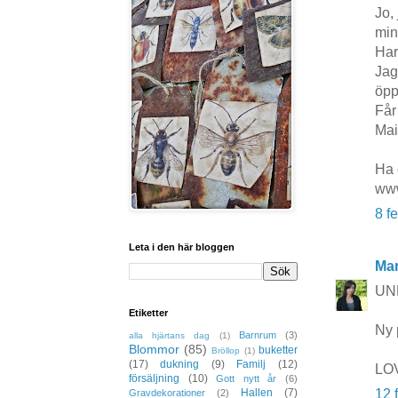
Jo,
min
Har
Jag
öpp
Får
Mai
Ha 
www
8 f
Leta i den här bloggen
Mar
UND
Etiketter
Ny 
Barnrum
(3)
alla hjärtans dag
(1)
Blommor
(85)
buketter
Bröllop
(1)
(17)
dukning
(9)
Familj
(12)
LOV
försäljning
(10)
Gott nytt år
(6)
Hallen
(7)
12 
Gravdekorationer
(2)