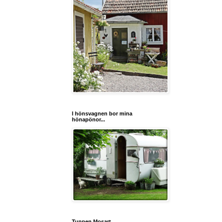
I hönsvagnen bor mina
hönapönor...
Tuppen Mosart