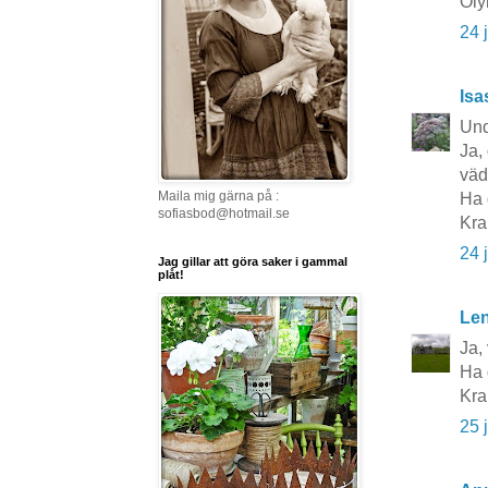
Oly
24 
Isa
Und
Ja,
väd
Maila mig gärna på :
Ha 
sofiasbod@hotmail.se
Kra
24 
Jag gillar att göra saker i gammal
plåt!
Le
Ja, 
Ha 
Kra
25 