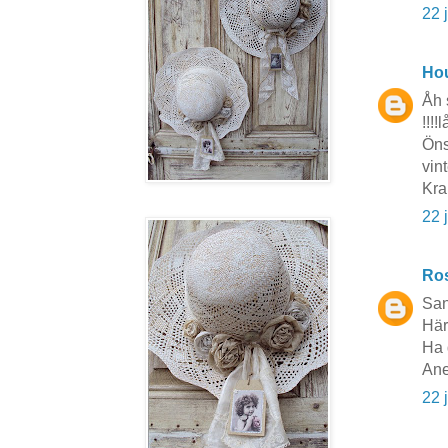
22 
Hou
Åh s
!!!!
Öns
vint
Kra
22 
Ros
Sans
Här
Ha 
Ane
22 