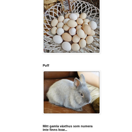
Puff
Mitt gamla växthus som numera
inte finns kvar...