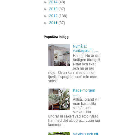
►
2014
(48)
►
2013
(87)
►
2012
(138)
►
2011
(37)
Populära inlägg
Nymålat
vardagsrum .....
Hallojj! Nu är det
äntligen färdigt!!!
Piffat och fixat
och nu är jag
nöjd. Ovan kan ni se en liten
tjuvtitt i spegeln, som min man
snick...
Kaos-morgon
.......
Alltså, ibland vill
man bara slita
sitt hår och
skrika!!! Nu
undrar ni säkert vad ett olivträd
har med det att göra.... Lugn jag
kommer ...
Växthus och ett