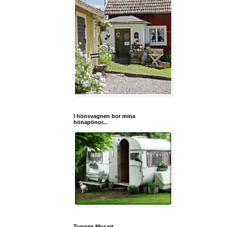
I hönsvagnen bor mina
hönapönor...
Tuppen Mosart