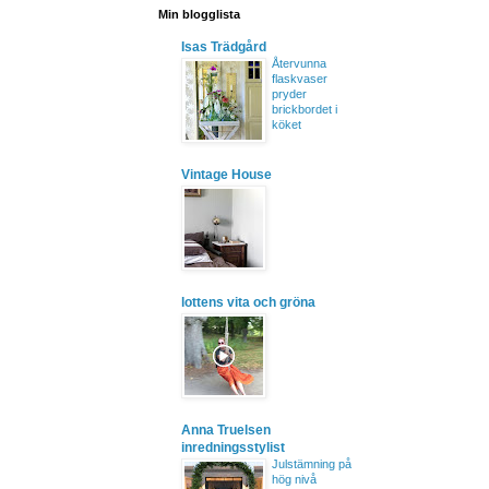
Min blogglista
Isas Trädgård
Återvunna
flaskvaser
pryder
brickbordet i
köket
Vintage House
lottens vita och gröna
Anna Truelsen
inredningsstylist
Julstämning på
hög nivå