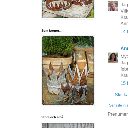
Jag
Vil
Kra
Ann
Som kronor...
14 
An
Myc
Jag
febr
Kr
15 
Skick
Senaste inl
Prenumer
Stora och små...