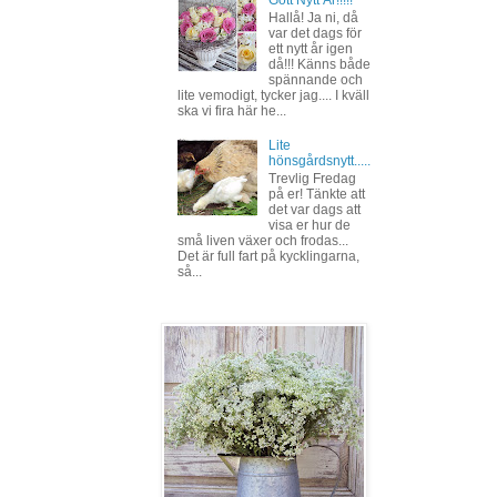
Hallå! Ja ni, då
var det dags för
ett nytt år igen
då!!! Känns både
spännande och
lite vemodigt, tycker jag.... I kväll
ska vi fira här he...
Lite
hönsgårdsnytt.....
Trevlig Fredag
på er! Tänkte att
det var dags att
visa er hur de
små liven växer och frodas...
Det är full fart på kycklingarna,
så...