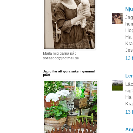
Nju
Jag
hem
Hop
Ha 
Kr
Jes
Maila mig gärna på :
13 
sofiasbod@hotmail.se
Jag gillar att göra saker i gammal
plåt!
Le
Läc
sig
Ha 
Kra
13 
Ann