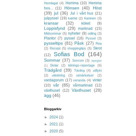
Hemma
(10)
Hemma
Hemlagat
(4)
Hönsen
(40)
Höst
hos...
(11)
(39)
jul
(36)
Jul i vårt hus
(21)
julpyssel
(19)
kakfat
(2)
Kaninen
(3)
kransar
(32)
köket
(9)
Loppisfynd
(29)
marknad
(15)
nyheter
(9)
Midsommar
(5)
odling
(3)
Plantor
(7)
pyssel
(16)
Pyssel
(3)
pysseltips
(81)
Påsk
(27)
Rea
Skrot
(2)
Recept
(5)
shoppingtips
(5)
Sofias Bod
(164)
(12)
Sommar
(37)
Sovrum
(3)
speglar
Stolar
(2)
tidnings-reportage
(6)
(1)
Trädgård
(39)
Tävling
(4)
utflykt
(2)
utlottning
(2)
utmärkelser
(2)
vardagsrum
(17)
vinter
veranda
(4)
vår
(85)
(10)
vårmarknad
(12)
Växthuset
(28)
växthuset
(12)
ägg
(46)
Bloggarkiv
►
2024
(1)
►
2021
(1)
►
2020
(5)