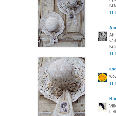
Kr
11 
An
Åh,
vår
Kr
11 
ang
wow
11 
Hö
Vil
hel