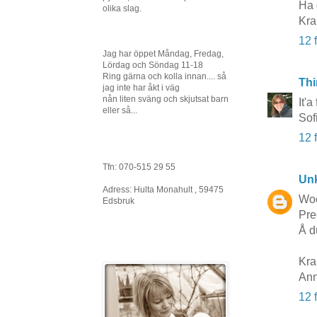
Ha 
olika slag.
Kra
12 
Jag har öppet Måndag, Fredag,
Lördag och Söndag 11-18
Ring gärna och kolla innan.... så
Thi
jag inte har åkt i väg
nån liten sväng och skjutsat barn
It'
eller så...
Sof
12 
Tfn: 070-515 29 55
Un
Adress: Hulta Monahult , 59475
Woo
Edsbruk
Pre
Å d
Kra
Ann
12 