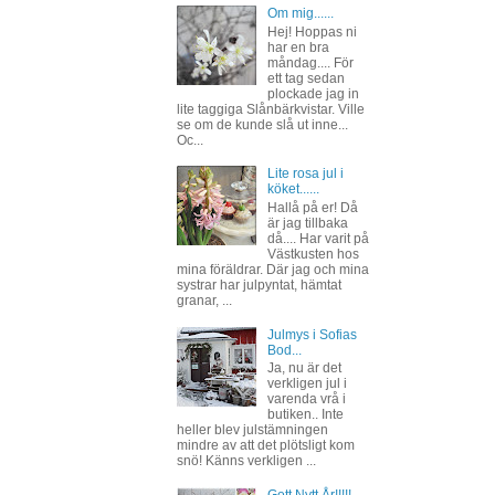
Om mig......
Hej! Hoppas ni
har en bra
måndag.... För
ett tag sedan
plockade jag in
lite taggiga Slånbärkvistar. Ville
se om de kunde slå ut inne...
Oc...
Lite rosa jul i
köket......
Hallå på er! Då
är jag tillbaka
då.... Har varit på
Västkusten hos
mina föräldrar. Där jag och mina
systrar har julpyntat, hämtat
granar, ...
Julmys i Sofias
Bod...
Ja, nu är det
verkligen jul i
varenda vrå i
butiken.. Inte
heller blev julstämningen
mindre av att det plötsligt kom
snö! Känns verkligen ...
Gott Nytt År!!!!!