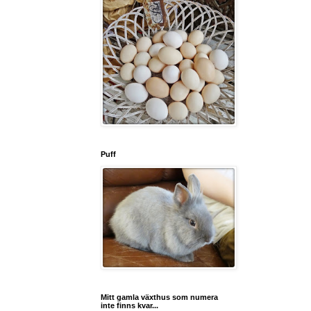
Puff
Mitt gamla växthus som numera
inte finns kvar...